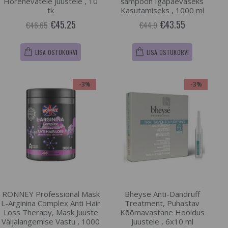
Hõrenevatele Juustele , 10
šampoon Igapäevaseks
tk
Kasutamiseks , 1000 ml
€45.25
€43.55
€46.65
€44.9
LISA OSTUKORVI
LISA OSTUKORVI
-3%
-3%
RONNEY Professional Mask
Bheyse Anti-Dandruff
L-Arginina Complex Anti Hair
Treatment, Puhastav
Loss Therapy, Mask Juuste
Kõõmavastane Hooldus
Väljalangemise Vastu , 1000
Juustele , 6x10 ml