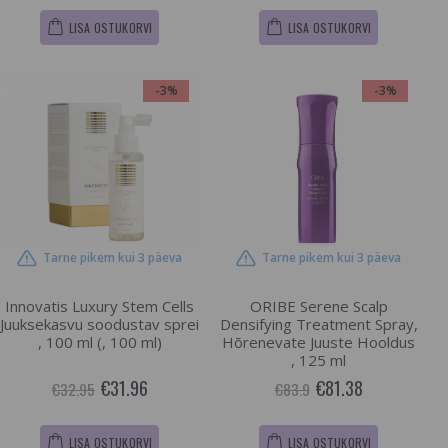
LISA OSTUKORVI
LISA OSTUKORVI
-3%
-3%
Tarne pikem kui 3 päeva
Tarne pikem kui 3 päeva
Innovatis Luxury Stem Cells
ORIBE Serene Scalp
Juuksekasvu soodustav sprei
Densifying Treatment Spray,
, 100 ml (, 100 ml)
Hõrenevate Juuste Hooldus
, 125 ml
€31.96
€81.38
€32.95
€83.9
LISA OSTUKORVI
LISA OSTUKORVI