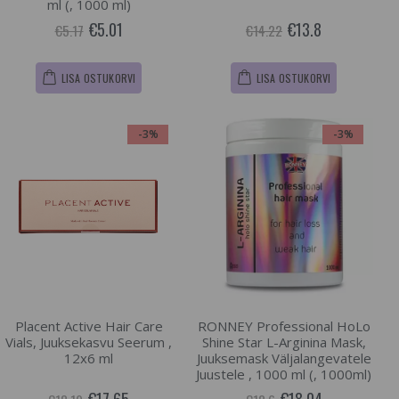
ml (, 1000 ml)
€5.01
€13.8
€5.17
€14.22
LISA OSTUKORVI
LISA OSTUKORVI
-3%
-3%
Placent Active Hair Care
RONNEY Professional HoLo
Vials, Juuksekasvu Seerum ,
Shine Star L-Arginina Mask,
12x6 ml
Juuksemask Väljalangevatele
Juustele , 1000 ml (, 1000ml)