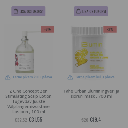
LISA OSTUKORVI
LISA OSTUKORVI
-3%
-3%
Tarne pikem kui 3 päeva
Tarne pikem kui 3 päeva
Z One Concept Zen
Tahe Urban Blumin ingveri ja
Stimulating Scalp Lotion
sidruni mask , 700 ml
Tugevdav Juuste
Väljalangemisvastane
Losjoon , 100 ml
€31.55
€19.4
€32.52
€20