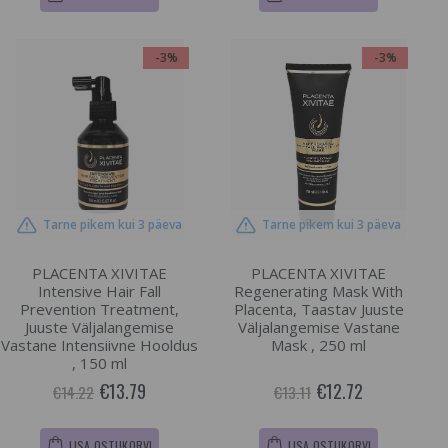
-3%
-3%
Tarne pikem kui 3 päeva
Tarne pikem kui 3 päeva
PLACENTA XIVITAE
PLACENTA XIVITAE
Intensive Hair Fall
Regenerating Mask With
Prevention Treatment,
Placenta, Taastav Juuste
Juuste Väljalangemise
Väljalangemise Vastane
Vastane Intensiivne Hooldus
Mask , 250 ml
, 150 ml
€13.79
€12.72
€14.22
€13.11
LISA OSTUKORVI
LISA OSTUKORVI