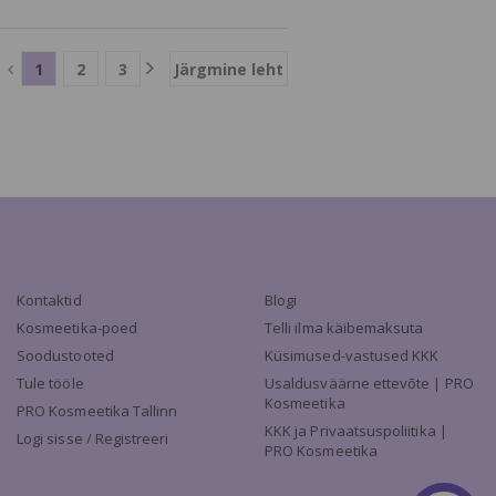
1
2
3
Järgmine leht
Kontaktid
Blogi
Kosmeetika-poed
Telli ilma käibemaksuta
Soodustooted
Küsimused-vastused KKK
Tule tööle
Usaldusväärne ettevõte | PRO
Kosmeetika
PRO Kosmeetika Tallinn
KKK ja Privaatsuspoliitika |
Logi sisse / Registreeri
PRO Kosmeetika