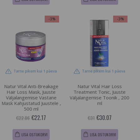
-3%
-3%
Tarne pikem kui 1 päeva
Tarne pikem kui 1 päeva
Natur Vital Anti-Breakage
Natur Vital Hair Loss
Hair Loss Mask, Juuste
Treatment Tonic, Juuste
Väljalangemise Vastane
Väljalangemise Toonik , 200
Mask Kahjustatud Juustele ,
ml
500 ml
€22.17
€30.07
€22.86
€31
LISA OSTUKORVI
LISA OSTUKORVI