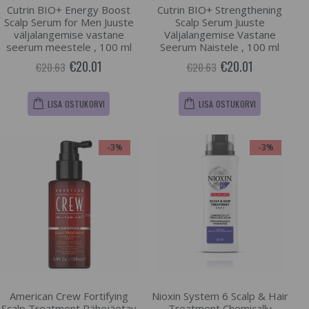
Cutrin BIO+ Energy Boost
Cutrin BIO+ Strengthening
Scalp Serum for Men Juuste
Scalp Serum Juuste
väljalangemise vastane
Väljalangemise Vastane
seerum meestele , 100 ml
Seerum Naistele , 100 ml
€20.01
€20.01
€20.63
€20.63
LISA OSTUKORVI
LISA OSTUKORVI
-3%
-3%
American Crew Fortifying
Nioxin System 6 Scalp & Hair
Scalp Treatment Pähejäetav
Treatment Chemically