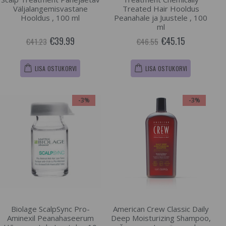
Väljalangemisvastane
Treated Hair Hooldus
Hooldus , 100 ml
Peanahale ja Juustele , 100
ml
€39.99
€45.15
€41.23
€46.55
LISA OSTUKORVI
LISA OSTUKORVI
-3%
-3%
Biolage ScalpSync Pro-
American Crew Classic Daily
Aminexil Peanahaseerum
Deep Moisturizing Shampoo,