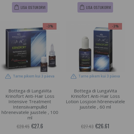
LISA OSTUKORVI
LISA OSTUKORVI
-3%
-3%
Tarne pikem kui 3 päeva
Tarne pikem kui 3 päeva
Bottega di LungaVita
Bottega di LungaVita
Krinofort Anti-Hair Loss
Krinofort Anti-Hair Loss
Intensive Treatment
Lotion Losjoon hõrenevatele
Intensiivampullid
juustele , 60 ml
hõrenevatele juustele , 100
ml
€27.6
€26.61
€28.45
€27.43