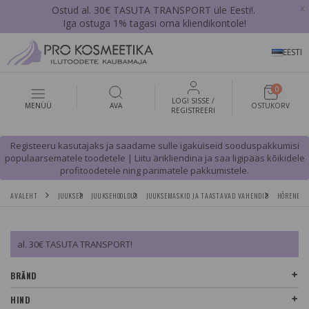
x
Ostud al. 30€ TASUTA TRANSPORT üle Eesti!.
Iga ostuga 1% tagasi oma kliendikontole!
EESTI
0
LOGI SISSE /
MENÜÜ
AVA
OSTUKORV
REGISTREERI
Registeeru kasutajaks ja saadame sulle igakuiseid sooduspakkumisi
populaarsematele toodetele | Liitu ärikliendina ja saa ligipääs kõikidele
profitoodetele ning parimatele pakkumistele.
AVALEHT
JUUKSED
JUUKSEHOOLDUS
JUUKSEMASKID JA TAASTAVAD VAHENDID
HÕRENEVAT
al. 30€ TASUTA TRANSPORT!
BRÄND
HIND