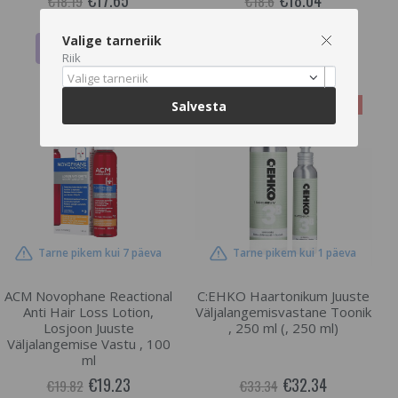
€17.65
€18.04
€18.19
€18.6
Valige tarneriik
LISA OSTUKORVI
LISA OSTUKORVI
Riik
Valige tarneriik
-3%
-3%
Salvesta
Tarne pikem kui 7 päeva
Tarne pikem kui 1 päeva
ACM Novophane Reactional
C:EHKO Haartonikum Juuste
Anti Hair Loss Lotion,
Väljalangemisvastane Toonik
Losjoon Juuste
, 250 ml (, 250 ml)
Väljalangemise Vastu , 100
ml
€19.23
€32.34
€19.82
€33.34