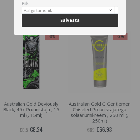
€24.5
Riik
€22.18
€22.87
Valige tarneriik
LISA OSTUKORVI
Salvesta
-3%
-3%
Australian Gold Deviously
Australian Gold G Gentlemen
Black, 45x Pruunistaja , 15
Chiseled Pruunistajatega
ml (, 15ml)
solaariumikreem , 250 ml (,
250ml)
€8.24
€66.93
€8.5
€69