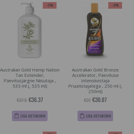
-3%
-3%
Australian Gold Hemp Nation
Australian Gold Bronze
Tan Extender,
Accelerator, Päevituse
Päevitusjärgne Niisutaja ,
Intensiivistaja
535 ml (, 535 ml)
Pruunistajatega , 250 ml (,
250ml)
€36.37
€30.07
€37.5
€31
LISA OSTUKORVI
LISA OSTUKORVI