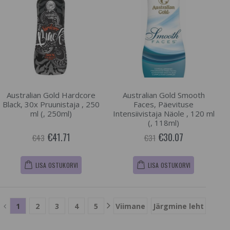
Australian Gold Hardcore
Australian Gold Smooth
Black, 30x Pruunistaja , 250
Faces, Päevituse
ml (, 250ml)
Intensiivistaja Näole , 120 ml
(, 118ml)
€41.71
€30.07
€43
€31
LISA OSTUKORVI
LISA OSTUKORVI
1
2
3
4
5
Viimane
Järgmine leht