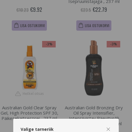
Isepruunistajaga , 237 ml
€9.92
€22.79
€10.23
€23.5
LISA OSTUKORVI
LISA OSTUKORVI
-3%
-3%
Hetkel otsas
Australian Gold Clear Spray
Australian Gold Bronzing Dry
Gel, High Protection SPF 30,
Oil Spray Intensifier,
Päikesekaitsesprei , 237 ml
Intensiivistav Päevitusõli
Isepruunistajatega , 237 ml
Valige tarneriik
€23.76