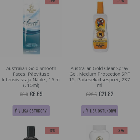
-3%
-3%
Australian Gold Smooth
Australian Gold Clear Spray
Faces, Päevituse
Gel, Medium Protection SPF
Intensiivistaja Näole , 15 ml
15, Päikesekaitsesprei , 237
(, 15ml)
ml
€6.69
€21.82
€6.9
€22.5
LISA OSTUKORVI
LISA OSTUKORVI
-3%
-3%