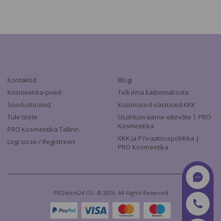
Kontaktid
Blogi
Kosmeetika-poed
Telli ilma käibemaksuta
Soodustooted
Küsimused-vastused KKK
Tule tööle
Usaldusväärne ettevõte | PRO
Kosmeetika
PRO Kosmeetika Tallinn
KKK ja Privaatsuspoliitika |
Logi sisse / Registreeri
PRO Kosmeetika
PROstore24 OÜ. © 2026. All Rights Reserved