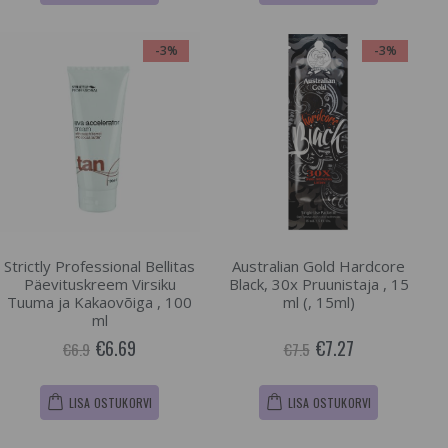
-3%
-3%
Strictly Professional Bellitas
Australian Gold Hardcore
Päevituskreem Virsiku
Black, 30x Pruunistaja , 15
Tuuma ja Kakaovõiga , 100
ml (, 15ml)
ml
€6.69
€7.27
€6.9
€7.5
LISA OSTUKORVI
LISA OSTUKORVI