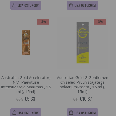
LISA OSTUKORVI
LISA OSTUKORVI
-3%
-3%
Australian Gold Accelerator,
Australian Gold G Gentlemen
Nr.1 Päevituse
Chiseled Pruunistajatega
Intensiivistaja Maailmas , 15
solaariumikreem , 15 ml (,
ml (, 15ml)
15ml)
€5.33
€10.67
€5.5
€11
LISA OSTUKORVI
LISA OSTUKORVI