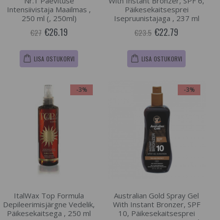
Nr.1 Päevituse
With Instant Bronzer, SPF 6,
Intensiivistaja Maailmas ,
Päikesekaitsesprei
250 ml (, 250ml)
Isepruunistajaga , 237 ml
€26.19
€22.79
€27
€23.5
LISA OSTUKORVI
LISA OSTUKORVI
-3%
-3%
ItalWax Top Formula
Australian Gold Spray Gel
Depileerimisjärgne Vedelik,
With Instant Bronzer, SPF
Päikesekaitsega , 250 ml
10, Päikesekaitsesprei