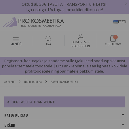
x
Ostud al. 30€ TASUTA TRANSPORT üle Eesti!.
Iga ostuga 1% tagasi oma kliendikontole!
EESTI
0
LOGI SISSE /
MENÜÜ
AVA
OSTUKORV
REGISTREERI
Registeeru kasutajaks ja saadame sulle igakuiseid sooduspakkumisi
populaarsematele toodetele | Liitu ärikliendina ja saa ligipääs kõikidele
profitoodetele ning parimatele pakkumistele.
AVALEHT
NÄGU JA KEHA
PÄEVITUSKOSMEETIKA
al. 30€ TASUTA TRANSPORT!
KATEGOORIAD
BRÄND