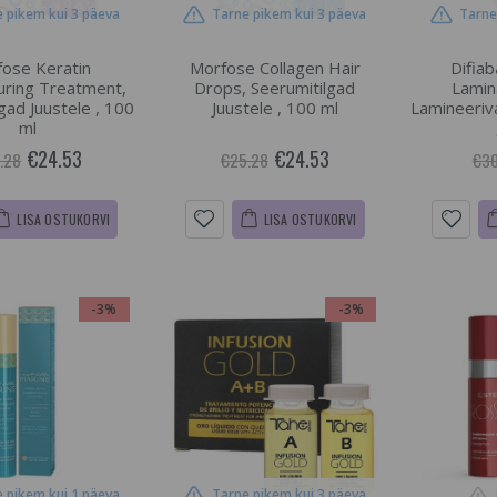
 pikem kui 3 päeva
Tarne pikem kui 3 päeva
Tarne
ose Keratin
Morfose Collagen Hair
Difia
uring Treatment,
Drops, Seerumitilgad
Lamin
gad Juustele , 100
Juustele , 100 ml
Lamineeriv
ml
€24.53
€24.53
.28
€25.28
€30
LISA OSTUKORVI
LISA OSTUKORVI
-3%
-3%
 pikem kui 1 päeva
Tarne pikem kui 3 päeva