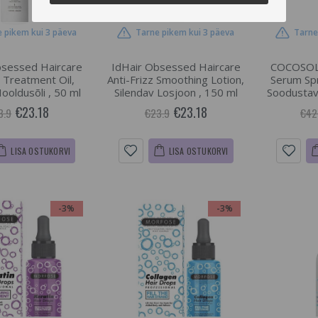
 pikem kui 3 päeva
Tarne pikem kui 3 päeva
Tarne
bsessed Haircare
IdHair Obsessed Haircare
COCOSOL
Treatment Oil,
Anti-Frizz Smoothing Lotion,
Serum Spr
ooldusõli , 50 ml
Silendav Losjoon , 150 ml
Soodustav
€23.18
€23.18
3.9
€23.9
€42
LISA OSTUKORVI
LISA OSTUKORVI
-3%
-3%