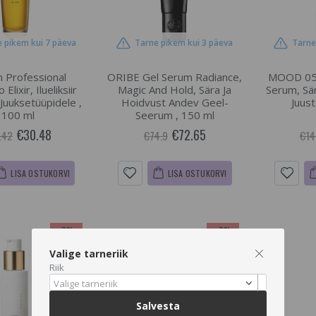
 pikem kui 7 päeva
Tarne pikem kui 3 päeva
Tarne
n Professional
ORIBE Gel Serum Radiance,
MOOD 05 
Elixir, Ilueliksiir
Magic And Hold, Sära Ja
Serum, Sä
 Juuksetüüpidele ,
Hoidvust Andev Geel-
Juust
100 ml
Seerum , 150 ml
€30.48
€72.65
.42
€74.9
€14
LISA OSTUKORVI
LISA OSTUKORVI
-3%
-3%
Valige tarneriik
Riik
Valige tarneriik
Salvesta