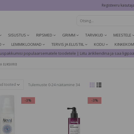
Registeeru kasutaj
SISUSTUS
RIPSMED
GRIMM
TARVIKUD
MEESTELE
D
LEMMIKLOOMAD
TERVIS JA ELUSTIIL
KODU
KINKEKOM
spakkumisi populaarsematele toodetele | Liitu ärikliendina ja saa ligipää
A ELIKSIIRID
Tulemuste 0-24 näitamine 34
-3%
-3%