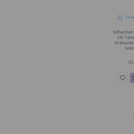
Tarne
Sebastian
Oil Tami
Kräsuvasta
Seer
€3