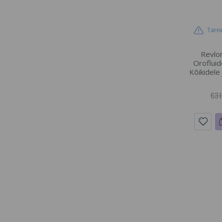
Tarne
Revlo
Orofluido 
Kõikidele
€31