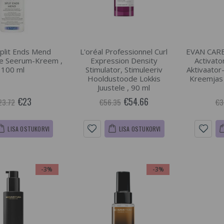
Split Ends Mend
L'oréal Professionnel Curl
EVAN CARE 
te Seerum-Kreem ,
Expression Density
Activato
100 ml
Stimulator, Stimuleeriv
Aktivaator
Hooldustoode Lokkis
Kreemjas 
Juustele , 90 ml
€23
€54.66
23.72
€56.35
€3
LISA OSTUKORVI
LISA OSTUKORVI
-3%
-3%