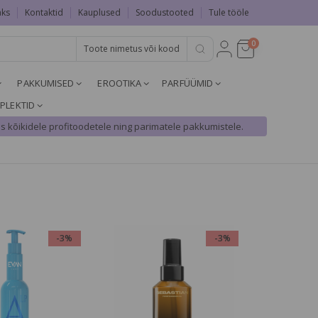
aks
Kontaktid
Kauplused
Soodustooted
Tule tööle
0
PAKKUMISED
EROOTIKA
PARFÜÜMID
PLEKTID
s kõikidele profitoodetele ning parimatele pakkumistele.
-3%
-3%