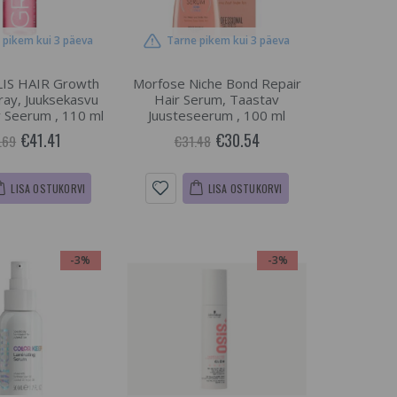
 pikem kui 3 päeva
Tarne pikem kui 3 päeva
IS HAIR Growth
Morfose Niche Bond Repair
ay, Juuksekasvu
Hair Serum, Taastav
 Seerum , 110 ml
Juusteseerum , 100 ml
€41.41
€30.54
.69
€31.48
LISA OSTUKORVI
LISA OSTUKORVI
-3%
-3%