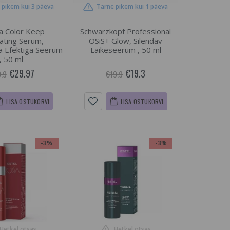
 pikem kui 3 päeva
Tarne pikem kui 1 päeva
ba Color Keep
Schwarzkopf Professional
ating Serum,
OSiS+ Glow, Silendav
a Efektiga Seerum
Läikeseerum , 50 ml
, 50 ml
€29.97
€19.3
.9
€19.9
LISA OSTUKORVI
LISA OSTUKORVI
-3%
-3%
Hetkel otsas
Hetkel otsas