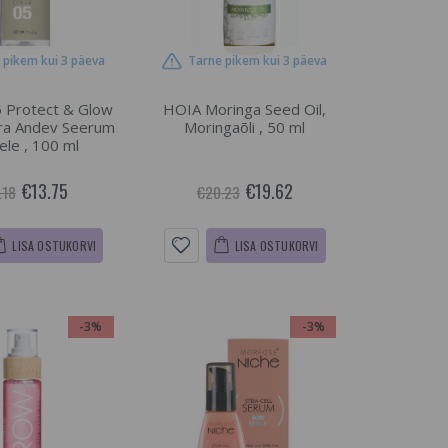
 pikem kui 3 päeva
Tarne pikem kui 3 päeva
Protect & Glow
HOIA Moringa Seed Oil,
ra Andev Seerum
Moringaõli , 50 ml
ele , 100 ml
€13.75
€19.62
.18
€20.23
LISA OSTUKORVI
LISA OSTUKORVI
-3%
-3%