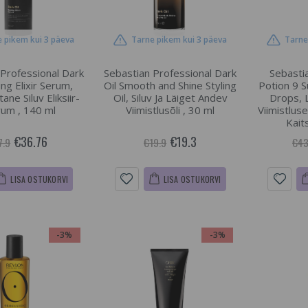
 pikem kui 3 päeva
Tarne pikem kui 3 päeva
Tarne
 Professional Dark
Sebastian Professional Dark
Sebasti
ng Elixir Serum,
Oil Smooth and Shine Styling
Potion 9 S
ne Siluv Eliksiir-
Oil, Siluv Ja Läiget Andev
Drops, L
um , 140 ml
Viimistlusõli , 30 ml
Viimistluse
Kait
€36.76
€19.3
7.9
€19.9
€43
LISA OSTUKORVI
LISA OSTUKORVI
-3%
-3%