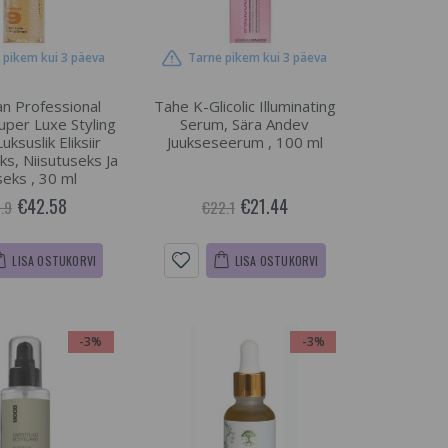
 pikem kui 3 päeva
Tarne pikem kui 3 päeva
an Professional
Tahe K-Glicolic Illuminating
uper Luxe Styling
Serum, Sära Andev
uksuslik Eliksiir
Juukseseerum , 100 ml
ks, Niisutuseks Ja
seks , 30 ml
€42.58
€21.44
.9
€22.1
LISA OSTUKORVI
LISA OSTUKORVI
-3%
-3%