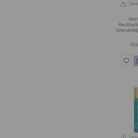
Tarne
Morf
Restruct
Seerumitil
€25
Tarne