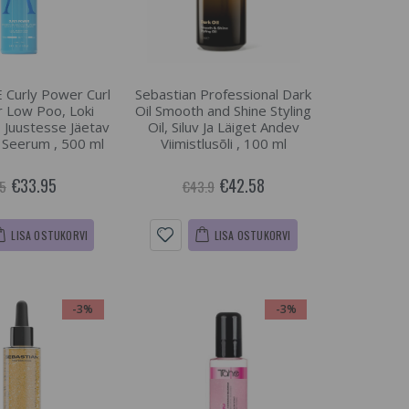
Curly Power Curl
Sebastian Professional Dark
r Low Poo, Loki
Oil Smooth and Shine Styling
- Juustesse Jäetav
Oil, Siluv Ja Läiget Andev
Seerum , 500 ml
Viimistlusõli , 100 ml
€33.95
€42.58
5
€43.9
LISA OSTUKORVI
LISA OSTUKORVI
-3%
-3%