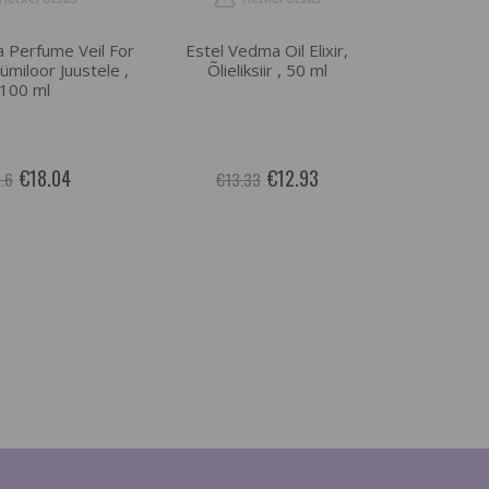
a Perfume Veil For
Estel Vedma Oil Elixir,
ümiloor Juustele ,
Õlieliksiir , 50 ml
100 ml
€18.04
€12.93
.6
€13.33