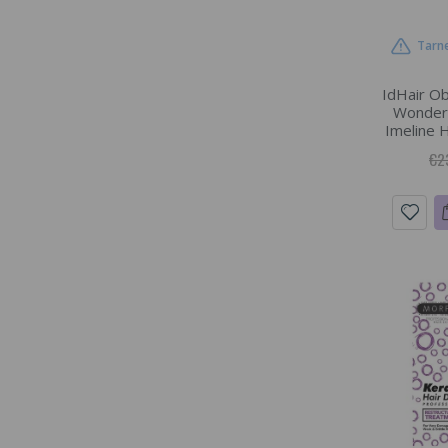
Tarne
IdHair O
Wonder 
Imeline H
€2