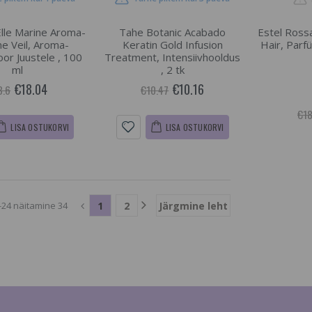
Elle Marine Aroma-
Tahe Botanic Acabado
Estel Ross
e Veil, Aroma-
Keratin Gold Infusion
Hair, Parfü
oor Juustele , 100
Treatment, Intensiivhooldus
ml
, 2 tk
€18.04
€10.16
8.6
€10.47
€18
LISA OSTUKORVI
LISA OSTUKORVI
1
2
Järgmine leht
-24 näitamine 34