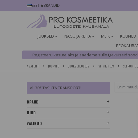
EESTI
BRÄNDID
JUUKSED
NÄGU JA KEHA
MEIK
KÜÜNED
PEOKAUBA
Registeeru kasutajaks ja saadame sulle igakuiseid soodu
AVALEHT
JUUKSED
JUUKSEHOOLDUS
VIIMISTLUS
SEERUMID J
al. 30€ TASUTA TRANSPORT!
BRÄND
HIND
VALIKUD