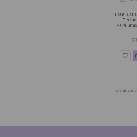
Estel Est 
Perfum
Parfüümil
€1
Tulemuste 0