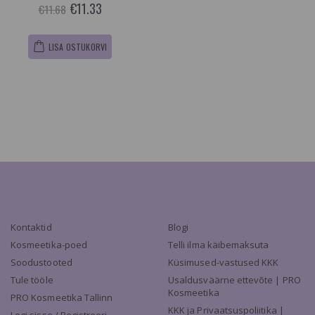
€11.33
€11.68
LISA OSTUKORVI
Kontaktid
Blogi
Kosmeetika-poed
Telli ilma käibemaksuta
Soodustooted
Küsimused-vastused KKK
Tule tööle
Usaldusväärne ettevõte | PRO
Kosmeetika
PRO Kosmeetika Tallinn
KKK ja Privaatsuspoliitika |