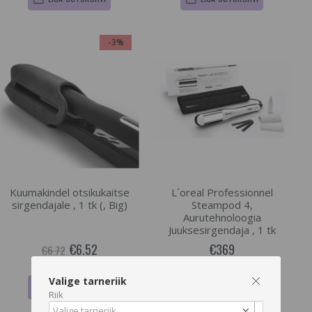
-3%
Kuumakindel otsikukaitse
L´oreal Professionnel
sirgendajale , 1 tk (, Big)
Steampod 4,
Aurutehnoloogia
Juuksesirgendaja , 1 tk
€6.52
€369
€6.72
Valige tarneriik
LISA OSTUKORVI
LISA OSTUKORVI
Riik
Valige tarneriik