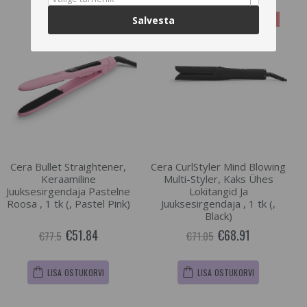
-33%
-3%
Salvesta
Cera Bullet Straightener,
Cera CurlStyler Mind Blowing
Keraamiline
Multi-Styler, Kaks Ühes
Juuksesirgendaja Pastelne
Lokitangid Ja
Roosa , 1 tk (, Pastel Pink)
Juuksesirgendaja , 1 tk (,
Black)
€51.84
€68.91
€77.5
€71.05
LISA OSTUKORVI
LISA OSTUKORVI