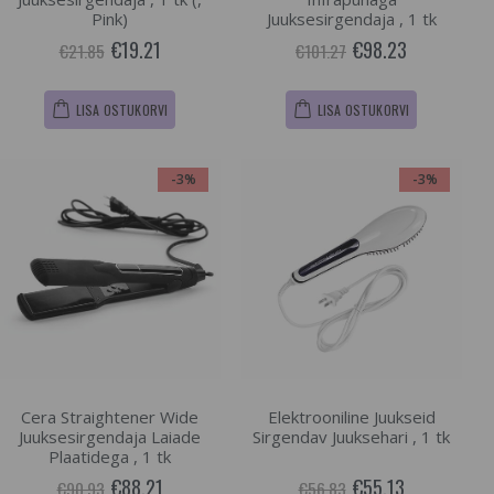
Pink)
Juuksesirgendaja , 1 tk
€19.21
€98.23
€21.85
€101.27
LISA OSTUKORVI
LISA OSTUKORVI
-3%
-3%
Cera Straightener Wide
Elektrooniline Juukseid
Juuksesirgendaja Laiade
Sirgendav Juuksehari , 1 tk
Plaatidega , 1 tk
€88.21
€55.13
€90.93
€56.83