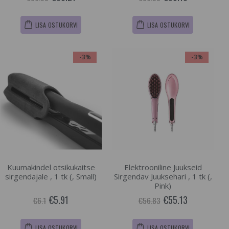
LISA OSTUKORVI
LISA OSTUKORVI
-3%
-3%
Kuumakindel otsikukaitse
Elektrooniline Juukseid
sirgendajale , 1 tk (, Small)
Sirgendav Juuksehari , 1 tk (,
Pink)
€5.91
€55.13
€6.1
€56.83
LISA OSTUKORVI
LISA OSTUKORVI