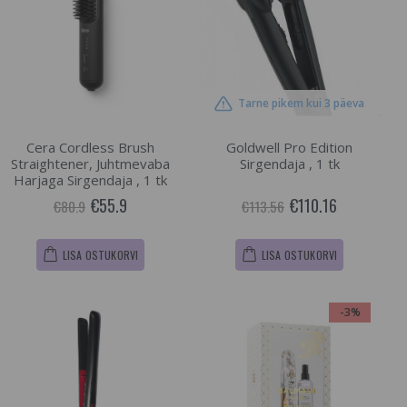
Tarne pikem kui 3 päeva
Cera Cordless Brush
Goldwell Pro Edition
Straightener, Juhtmevaba
Sirgendaja , 1 tk
Harjaga Sirgendaja , 1 tk
€55.9
€110.16
€80.9
€113.56
LISA OSTUKORVI
LISA OSTUKORVI
-3%