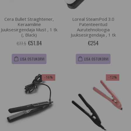
Cera Bullet Straightener,
Loreal SteamPod 3.0
Keraamiline
Patenteeritud
Juuksesirgendaja Must , 1 tk
Aurutehnoloogia
(, Black)
Juuksesirgendaja , 1 tk
€51.84
€254
€77.5
LISA OSTUKORVI
LISA OSTUKORVI
-16%
-12%