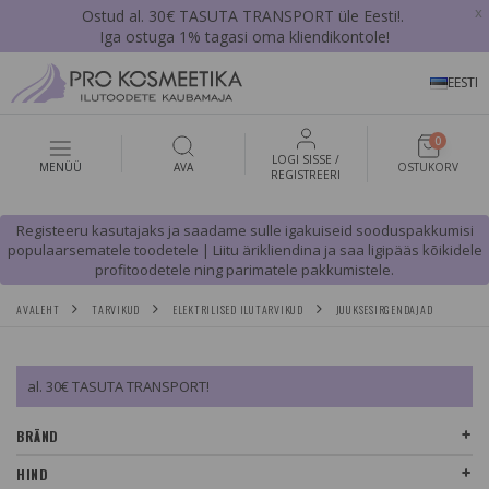
x
Ostud al. 30€ TASUTA TRANSPORT üle Eesti!.
Iga ostuga 1% tagasi oma kliendikontole!
EESTI
0
LOGI SISSE /
MENÜÜ
AVA
OSTUKORV
REGISTREERI
Registeeru kasutajaks ja saadame sulle igakuiseid sooduspakkumisi
populaarsematele toodetele | Liitu ärikliendina ja saa ligipääs kõikidele
profitoodetele ning parimatele pakkumistele.
AVALEHT
TARVIKUD
ELEKTRILISED ILUTARVIKUD
JUUKSESIRGENDAJAD
al. 30€ TASUTA TRANSPORT!
BRÄND
HIND