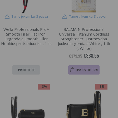
Tarne pikem kui 3 päeva
Tarne pikem kui 3 päeva
Wella Professionals Pro+
BALMAIN Professional
Smooth Filler Flat Iron,
Universal Titanium Cordless
Sirgendaja Smooth Filler
Straightener, Juhtmevaba
Hooldusprotseduuriks , 1 tk
Juuksesirgendaja White , 1 tk
(, White)
€368.55
€379.95
PROFITOODE
LISA OSTUKORVI
-3%
-3%