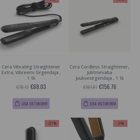
Cera Vibrating Straightener
Cera Cordless Straightener,
Extra, Vibreeriv Sirgendaja ,
Juhtmevaba
1 tk
Juuksesirgendaja , 1 tk
€68.03
€156.76
€70.13
€161.61
LISA OSTUKORVI
LISA OSTUKORVI
-31%
-3%