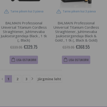
Tarne pikem kui 3 päeva
Tarne pikem kui 3 päeva
BALMAIN Professional
BALMAIN Professional
Universal Titanium Cordless
Universal Titanium Cordless
Straightener, Juhtmevaba
Straightener, Juhtmevaba
Juuksesirgendaja Black , 1 tk
Juuksesirgendaja Black &
(, Black)
Gold , 1 tk (, Black & Gold)
€329.75
€368.55
€339.95
€379.95
LISA OSTUKORVI
LISA OSTUKORVI
1
2
3
Järgmine leht