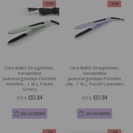
-33%
-33%
Cera Bullet Straightener,
Cera Bullet Straightener,
Keraamiline
Keraamiline
Juuksesirgendaja Pastelne
Juuksesirgendaja Pastelne
Roheline , 1 tk (, Pastel
Lilla , 1 tk (, Pastel Lavender)
Green)
€51.84
€51.84
€77.5
€77.5
LISA OSTUKORVI
LISA OSTUKORVI
-3%
-3%