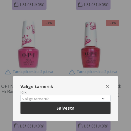
LISA OSTUKORVI
LISA OSTUKORVI
-3%
-3%
Tarne pikem kui 3 päeva
Tarne pikem kui 3 päeva
OPI Nail Lacquer, Küünelakk
OPI Nail Lacquer, Küünelakk
Valige tarneriik
Hi Barbie! , 15 ml (, NLB018
Welcome To Barbie Land ,
Riik
Hi Barbie!)
15 ml (, NLB017 Welcome
Valige tarneriik
To Barbie Land)
Salvesta
€13.9
€13.9
€14.33
€14.33
LISA OSTUKORVI
LISA OSTUKORVI