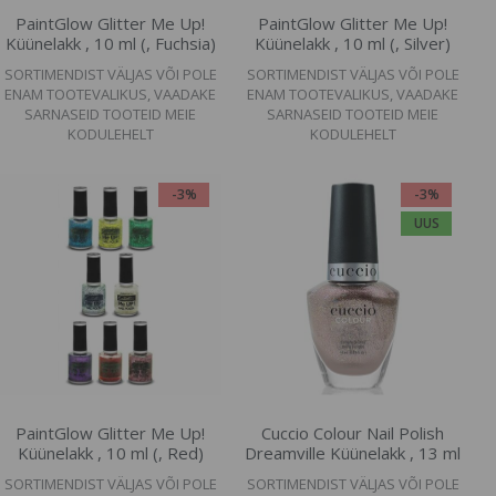
PaintGlow Glitter Me Up!
PaintGlow Glitter Me Up!
Küünelakk , 10 ml (, Fuchsia)
Küünelakk , 10 ml (, Silver)
SORTIMENDIST VÄLJAS VÕI POLE
SORTIMENDIST VÄLJAS VÕI POLE
ENAM TOOTEVALIKUS, VAADAKE
ENAM TOOTEVALIKUS, VAADAKE
SARNASEID TOOTEID MEIE
SARNASEID TOOTEID MEIE
KODULEHELT
KODULEHELT
-3%
-3%
UUS
PaintGlow Glitter Me Up!
Cuccio Colour Nail Polish
Küünelakk , 10 ml (, Red)
Dreamville Küünelakk , 13 ml
SORTIMENDIST VÄLJAS VÕI POLE
SORTIMENDIST VÄLJAS VÕI POLE