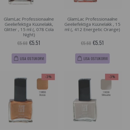
GlamLac Professionaalne
GlamLac Professionaalne
Geeliefektiga Küünelakk,
Geeliefektiga Küünelakk , 15
Glitter , 15 ml (, 078 Cola
ml (, 412 Energetic Orange)
Night)
€5.51
€5.51
€5.68
€5.68
LISA OSTUKORVI
LISA OSTUKORVI
-3%
-3%