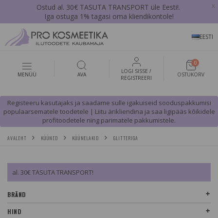
x
Ostud al. 30€ TASUTA TRANSPORT üle Eesti!.
Iga ostuga 1% tagasi oma kliendikontole!
EESTI
0
LOGI SISSE /
MENÜÜ
AVA
OSTUKORV
REGISTREERI
Registeeru kasutajaks ja saadame sulle igakuiseid sooduspakkumisi
populaarsematele toodetele | Liitu ärikliendina ja saa ligipääs kõikidele
profitoodetele ning parimatele pakkumistele.
AVALEHT
KÜÜNED
KÜÜNELAKID
GLITTERIGA
al. 30€ TASUTA TRANSPORT!
BRÄND
HIND