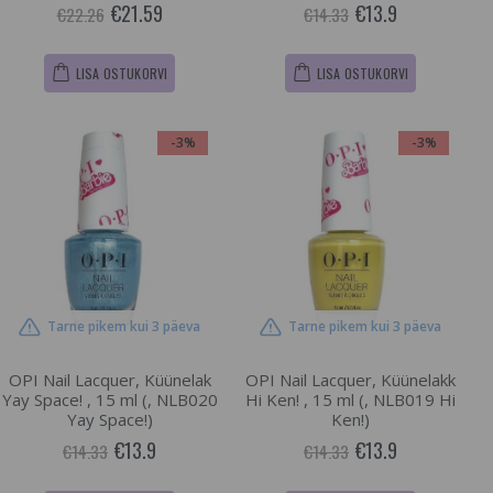
€21.59
€13.9
€22.26
€14.33
LISA OSTUKORVI
LISA OSTUKORVI
-3%
-3%
Tarne pikem kui 3 päeva
Tarne pikem kui 3 päeva
OPI Nail Lacquer, Küünelak
OPI Nail Lacquer, Küünelakk
Yay Space! , 15 ml (, NLB020
Hi Ken! , 15 ml (, NLB019 Hi
Yay Space!)
Ken!)
€13.9
€13.9
€14.33
€14.33