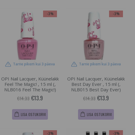
-3%
-3%
Tarne pikem kui 3 päeva
Tarne pikem kui 3 päeva
OPI Nail Lacquer, Küünelakk
OPI Nail Lacquer, Küünelakk
Feel The Magic! , 15 ml (,
Best Day Ever , 15 ml (,
NLB016 Feel The Magic!)
NLB015 Best Day Ever)
€13.9
€13.9
€14.33
€14.33
LISA OSTUKORVI
LISA OSTUKORVI
-3%
-3%