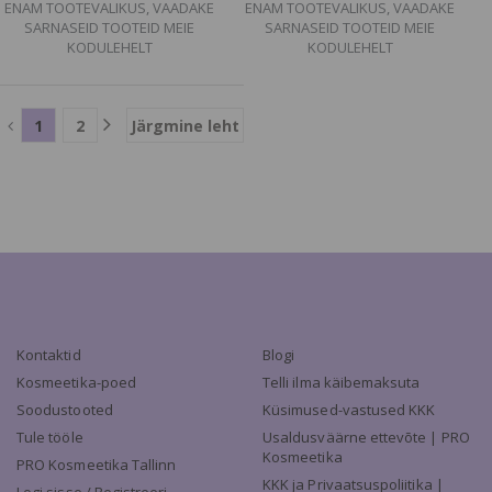
ENAM TOOTEVALIKUS, VAADAKE
ENAM TOOTEVALIKUS, VAADAKE
SARNASEID TOOTEID MEIE
SARNASEID TOOTEID MEIE
KODULEHELT
KODULEHELT
1
2
Järgmine leht
Kontaktid
Blogi
Kosmeetika-poed
Telli ilma käibemaksuta
Soodustooted
Küsimused-vastused KKK
Tule tööle
Usaldusväärne ettevõte | PRO
Kosmeetika
PRO Kosmeetika Tallinn
KKK ja Privaatsuspoliitika |