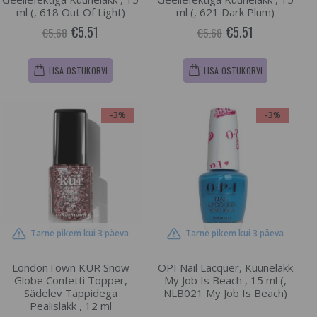
ml (, 618 Out Of Light)
ml (, 621 Dark Plum)
€5.51
€5.51
€5.68
€5.68
LISA OSTUKORVI
LISA OSTUKORVI
-3%
-3%
Tarne pikem kui 3 päeva
Tarne pikem kui 3 päeva
LondonTown KUR Snow
OPI Nail Lacquer, Küünelakk
Globe Confetti Topper,
My Job Is Beach , 15 ml (,
Sädelev Täppidega
NLB021 My Job Is Beach)
Pealislakk , 12 ml