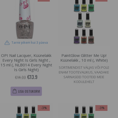
Tarne pikem kui 3 päeva
OPI Nail Lacquer, Küünelakk
PaintGlow Glitter Me Up!
Every Night Is Girls Night ,
Küünelakk , 10 ml (, White)
15 ml (, NLB014 Every Night
SORTIMENDIST VÄLJAS VÕI POLE
Is Girls Night)
ENAM TOOTEVALIKUS, VAADAKE
€13.9
€14.33
SARNASEID TOOTEID MEIE
KODULEHELT
LISA OSTUKORVI
-3%
-3%