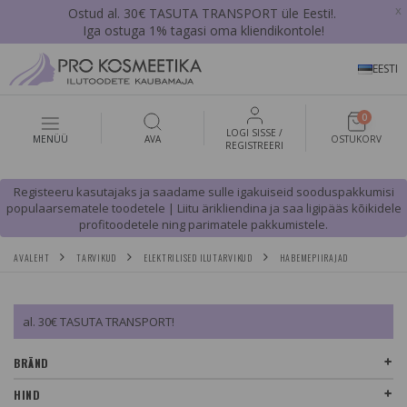
x
Ostud al. 30€ TASUTA TRANSPORT üle Eesti!.
Iga ostuga 1% tagasi oma kliendikontole!
EESTI
0
LOGI SISSE /
MENÜÜ
AVA
OSTUKORV
REGISTREERI
Registeeru kasutajaks ja saadame sulle igakuiseid sooduspakkumisi
populaarsematele toodetele | Liitu ärikliendina ja saa ligipääs kõikidele
profitoodetele ning parimatele pakkumistele.
AVALEHT
TARVIKUD
ELEKTRILISED ILUTARVIKUD
HABEMEPIIRAJAD
al. 30€ TASUTA TRANSPORT!
BRÄND
HIND