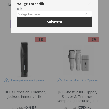
Valige tarneriik
Laadimisplokk , 1 tk
Riik
€12.72
€74.83
€13.11
€77.14
Valige tarneriik
Salvesta
LISA OSTUKORVI
LISA OSTUKORVI
-3%
-3%
Tarne pikem kui 7 päeva
Tarne pikem kui 7 päeva
Cut ID Precision Trimmer,
JRL Ghost 2 Kit Clipper,
Juuksetrimmer , 1 tk
Shaver & Trimmer,
Komplekt Juuksurile , 1 tk
€89.67
€393.37
€92.44
€405.54