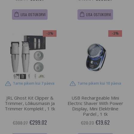
LISA OSTUKORVI
LISA OSTUKORVI
-3%
-3%
Tarne pikem kui 7 päeva
Tarne pikem kui 10 päeva
JRL Ghost Kit Clipper &
USB Rechargeable Mini
Trimmer, Lõikusmasin Ja
Electric Shaver With Power
Trimmer Komplekt , 1 tk
Display, Mini Elektriline
Pardel , 1 tk
€299.02
€19.62
€308.27
€20.23