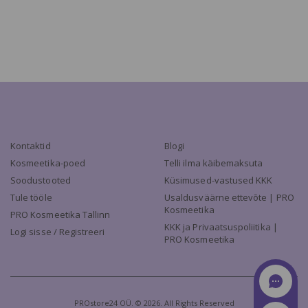
Kontaktid
Blogi
Kosmeetika-poed
Telli ilma käibemaksuta
Soodustooted
Küsimused-vastused KKK
Tule tööle
Usaldusväärne ettevõte | PRO
Kosmeetika
PRO Kosmeetika Tallinn
KKK ja Privaatsuspoliitika |
Logi sisse / Registreeri
PRO Kosmeetika
PROstore24 OÜ. © 2026. All Rights Reserved