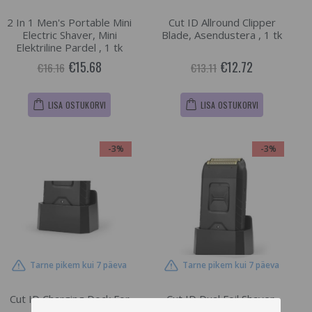
2 In 1 Men's Portable Mini
Cut ID Allround Clipper
Electric Shaver, Mini
Blade, Asendustera , 1 tk
Elektriline Pardel , 1 tk
€15.68
€12.72
€16.16
€13.11
LISA OSTUKORVI
LISA OSTUKORVI
-3%
-3%
Tarne pikem kui 7 päeva
Tarne pikem kui 7 päeva
Cut ID Charging Dock For
Cut ID Dual Foil Shaver,
Dual Foil Shaver,
Pardel , 1 tk