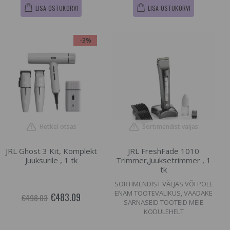
LISA OSTUKORVI
LISA OSTUKORVI
-3%
Hetkel otsas
Sortimendist väljas
JRL Ghost 3 Kit, Komplekt
JRL FreshFade 1010
Juuksurile , 1 tk
Trimmer,Juuksetrimmer , 1
tk
SORTIMENDIST VÄLJAS VÕI POLE
ENAM TOOTEVALIKUS, VAADAKE
€483.09
€498.03
SARNASEID TOOTEID MEIE
KODULEHELT