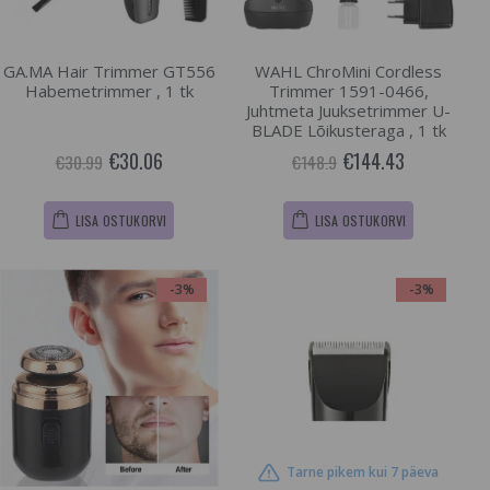
GA.MA Hair Trimmer GT556
WAHL ChroMini Cordless
Habemetrimmer , 1 tk
Trimmer 1591-0466,
Juhtmeta Juuksetrimmer U-
BLADE Lõikusteraga , 1 tk
€30.06
€144.43
€30.99
€148.9
LISA OSTUKORVI
LISA OSTUKORVI
-3%
-3%
Tarne pikem kui 7 päeva