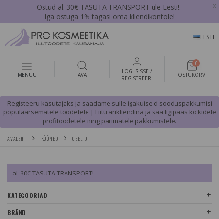
x
Ostud al. 30€ TASUTA TRANSPORT üle Eesti!.
Iga ostuga 1% tagasi oma kliendikontole!
EESTI
0
LOGI SISSE /
MENÜÜ
AVA
OSTUKORV
REGISTREERI
Registeeru kasutajaks ja saadame sulle igakuiseid sooduspakkumisi
populaarsematele toodetele | Liitu ärikliendina ja saa ligipääs kõikidele
profitoodetele ning parimatele pakkumistele.
AVALEHT
KÜÜNED
GEELID
al. 30€ TASUTA TRANSPORT!
KATEGOORIAD
BRÄND