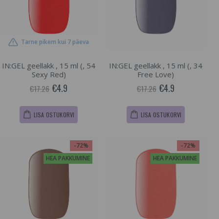
Tarne pikem kui 7 päeva
IN:GEL geellakk , 15 ml (, 54
IN:GEL geellakk , 15 ml (, 34
Sexy Red)
Free Love)
€4.9
€4.9
€17.26
€17.26
LISA OSTUKORVI
LISA OSTUKORVI
-72%
-72%
HEA PAKKUMINE
HEA PAKKUMINE