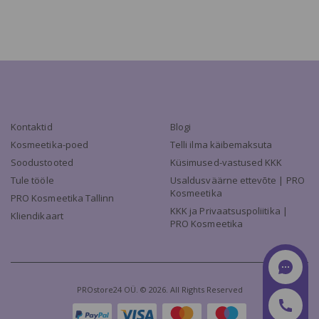
Kontaktid
Blogi
Kosmeetika-poed
Telli ilma käibemaksuta
Soodustooted
Küsimused-vastused KKK
Tule tööle
Usaldusväärne ettevõte | PRO
Kosmeetika
PRO Kosmeetika Tallinn
KKK ja Privaatsuspoliitika |
Kliendikaart
PRO Kosmeetika
PROstore24 OÜ. © 2026. All Rights Reserved