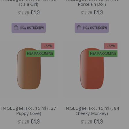
It´s a Girl)
Porcelain Doll)
€4.9
€4.9
€17.26
€17.26
LISA OSTUKORVI
LISA OSTUKORVI
-72%
-72%
HEA PAKKUMINE
HEA PAKKUMINE
IN:GEL geellakk , 15 ml (, 27
IN:GEL geellakk , 15 ml (, 84
Puppy Love)
Cheeky Monkey)
€4.9
€4.9
€17.26
€17.26