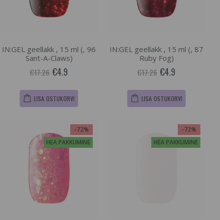
IN:GEL geellakk , 15 ml (, 96
IN:GEL geellakk , 15 ml (, 87
Sant-A-Claws)
Ruby Fog)
€4.9
€4.9
€17.26
€17.26
LISA OSTUKORVI
LISA OSTUKORVI
-72%
-72%
HEA PAKKUMINE
HEA PAKKUMINE