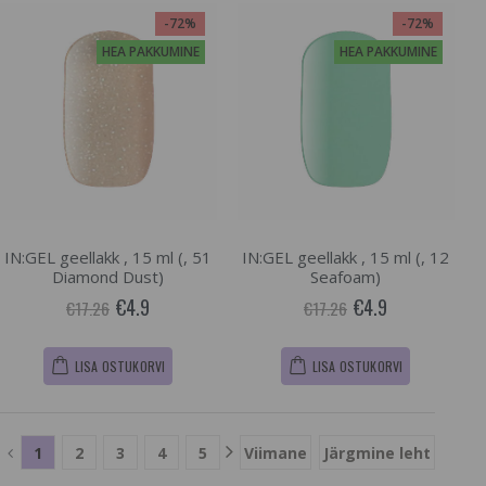
-72%
-72%
HEA PAKKUMINE
HEA PAKKUMINE
IN:GEL geellakk , 15 ml (, 51
IN:GEL geellakk , 15 ml (, 12
Diamond Dust)
Seafoam)
€4.9
€4.9
€17.26
€17.26
LISA OSTUKORVI
LISA OSTUKORVI
1
2
3
4
5
Viimane
Järgmine leht