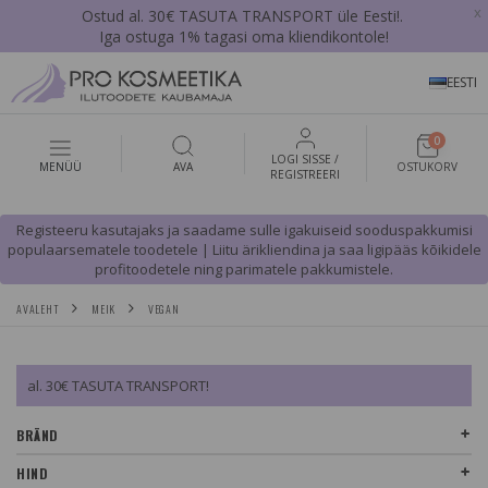
x
Ostud al. 30€ TASUTA TRANSPORT üle Eesti!.
Iga ostuga 1% tagasi oma kliendikontole!
EESTI
0
LOGI SISSE /
MENÜÜ
AVA
OSTUKORV
REGISTREERI
Registeeru kasutajaks ja saadame sulle igakuiseid sooduspakkumisi
populaarsematele toodetele | Liitu ärikliendina ja saa ligipääs kõikidele
profitoodetele ning parimatele pakkumistele.
AVALEHT
MEIK
VEGAN
al. 30€ TASUTA TRANSPORT!
BRÄND
HIND