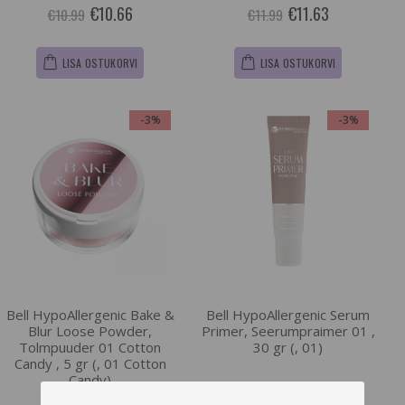
€10.66
€11.63
€10.99
€11.99
LISA OSTUKORVI
LISA OSTUKORVI
-3%
-3%
Bell HypoAllergenic Bake &
Bell HypoAllergenic Serum
Blur Loose Powder,
Primer, Seerumpraimer 01 ,
Tolmpuuder 01 Cotton
30 gr (, 01)
Candy , 5 gr (, 01 Cotton
Candy)