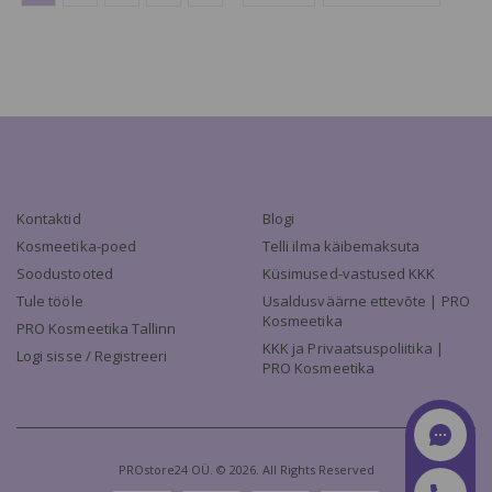
Kontaktid
Blogi
Kosmeetika-poed
Telli ilma käibemaksuta
Soodustooted
Küsimused-vastused KKK
Tule tööle
Usaldusväärne ettevõte | PRO
Kosmeetika
PRO Kosmeetika Tallinn
KKK ja Privaatsuspoliitika |
Logi sisse / Registreeri
PRO Kosmeetika
PROstore24 OÜ. © 2026. All Rights Reserved