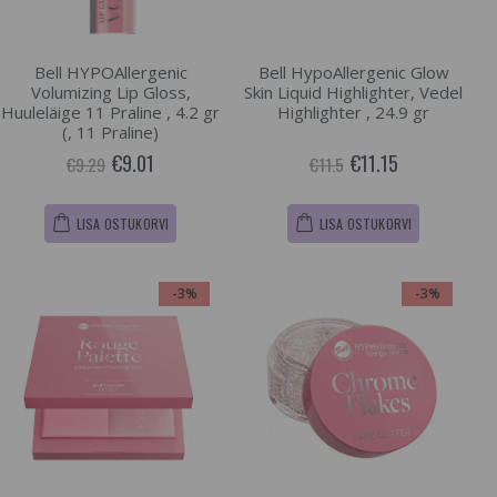
Bell HYPOAllergenic
Bell HypoAllergenic Glow
Volumizing Lip Gloss,
Skin Liquid Highlighter, Vedel
Huuleläige 11 Praline , 4.2 gr
Highlighter , 24.9 gr
(, 11 Praline)
€9.01
€11.15
€9.29
€11.5
LISA OSTUKORVI
LISA OSTUKORVI
-3%
-3%