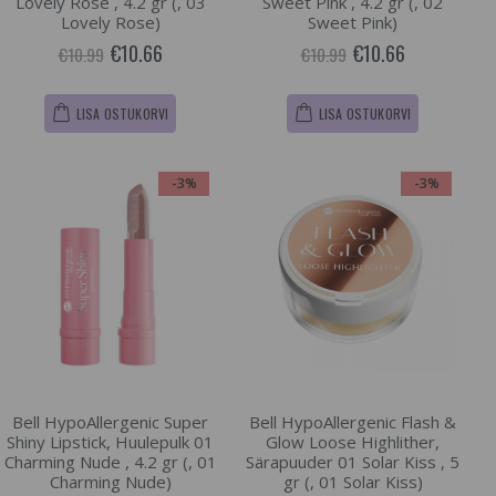
Lovely Rose , 4.2 gr (, 03
Sweet Pink , 4.2 gr (, 02
Lovely Rose)
Sweet Pink)
€10.66
€10.66
€10.99
€10.99
LISA OSTUKORVI
LISA OSTUKORVI
-3%
-3%
Bell HypoAllergenic Super
Bell HypoAllergenic Flash &
Shiny Lipstick, Huulepulk 01
Glow Loose Highlither,
Charming Nude , 4.2 gr (, 01
Särapuuder 01 Solar Kiss , 5
Charming Nude)
gr (, 01 Solar Kiss)