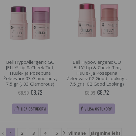
Bell HypoAllergenic GO
Bell HypoAllergenic GO
JELLY! Lip & Cheek Tint,
JELLY! Lip & Cheek Tint,
Huule- Ja Põsepuna
Huule- Ja Põsepuna
Želeevärv 03 Glamorous ,
Želeevärv 02 Good Looking ,
7.5 gr (, 03 Glamorous)
7.5 gr (, 02 Good Looking)
€8.72
€8.72
€8.99
€8.99
LISA OSTUKORVI
LISA OSTUKORVI
1
2
3
4
5
Viimane
Järgmine leht