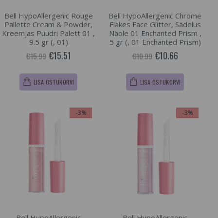
Bell HypoAllergenic Rouge
Bell HypoAllergenic Chrome
Pallette Cream & Powder,
Flakes Face Glitter, Sädelus
Kreemjas Puudri Palett 01 ,
Näole 01 Enchanted Prism ,
9.5 gr (, 01)
5 gr (, 01 Enchanted Prism)
€15.51
€10.66
€15.99
€10.99
LISA OSTUKORVI
LISA OSTUKORVI
-3%
-3%
Bell HypoAllergenic
Bell HypoAllergenic