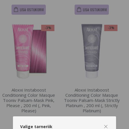
LISA OSTUKORVI
LISA OSTUKORVI
-3%
-3%
Aloxxi Instaboost
Aloxxi Instaboost
Conditioning Color Masque
Conditioning Color Masque
Tooniv Palsam-Mask Pink,
Tooniv Palsam-Mask Strictly
Please , 200 ml (, Pink,
Platinum , 200 ml (, Strictly
Please)
Platinum)
€20.28
€20.28
€20.9
€20.9
Valige tarneriik