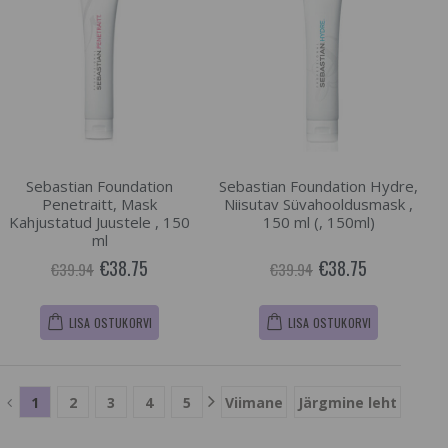
Sebastian Foundation
Sebastian Foundation Hydre,
Penetraitt, Mask
Niisutav Süvahooldusmask ,
Kahjustatud Juustele , 150
150 ml (, 150ml)
ml
€38.75
€38.75
€39.94
€39.94
LISA OSTUKORVI
LISA OSTUKORVI
1
2
3
4
5
Viimane
Järgmine leht