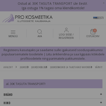
x
Ostud al. 30€ TASUTA TRANSPORT üle Eesti!.
Iga ostuga 1% tagasi oma kliendikontole!
EESTI
0
LOGI SISSE /
MENÜÜ
AVA
OSTUKORV
REGISTREERI
Registeeru kasutajaks ja saadame sulle igakuiseid sooduspakkumisi
populaarsematele toodetele | Liitu ärikliendina ja saa ligipääs kõikidele
profitoodetele ning parimatele pakkumistele.
AVALEHT
JUUKSED
JUUKSEHOOLDUS
JUUKSEMASKID JA TAASTAVAD VAHENDID
VÄRVITUD 
al. 30€ TASUTA TRANSPORT!
BRÄND
HIND