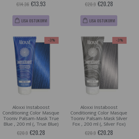
€13.93
€20.28
€14.36
€20.9
LISA OSTUKORVI
LISA OSTUKORVI
-3%
-3%
Aloxxi Instaboost
Aloxxi Instaboost
Conditioning Color Masque
Conditioning Color Masque
Tooniv Palsam-Mask True
Tooniv Palsam-Mask Silver
Blue , 200 ml (, True Blue)
Fox , 200 ml (, Silver Fox)
€20.28
€20.28
€20.9
€20.9