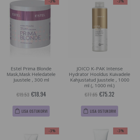
-3%
-3%
Estel Prima Blonde
JOICO K-PAK Intense
Mask,Mask Heledatele
Hydrator Hooldus Kuivadele
Juustele , 300 ml
Kahjustatud Juustele , 1000
ml (, 1000 ml.)
€18.94
€75.32
€19.53
€77.65
LISA OSTUKORVI
LISA OSTUKORVI
-3%
-3%