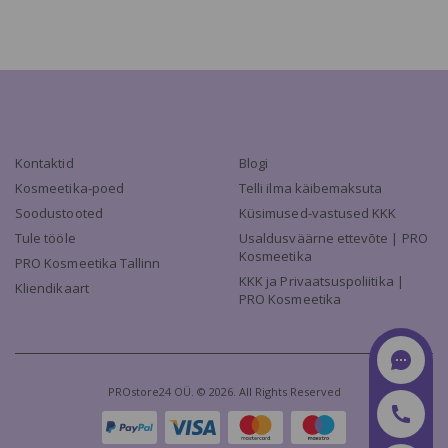
Kontaktid
Blogi
Kosmeetika-poed
Telli ilma käibemaksuta
Soodustooted
Küsimused-vastused KKK
Tule tööle
Usaldusväärne ettevõte | PRO
Kosmeetika
PRO Kosmeetika Tallinn
KKK ja Privaatsuspoliitika |
Kliendikaart
PRO Kosmeetika
PROstore24 OÜ. © 2026. All Rights Reserved