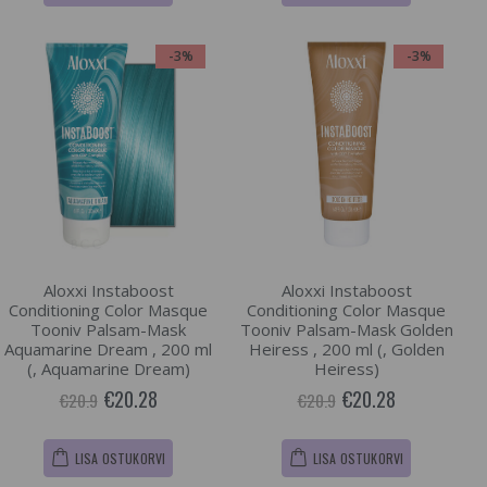
-3%
-3%
Aloxxi Instaboost
Aloxxi Instaboost
Conditioning Color Masque
Conditioning Color Masque
Tooniv Palsam-Mask
Tooniv Palsam-Mask Golden
Aquamarine Dream , 200 ml
Heiress , 200 ml (, Golden
(, Aquamarine Dream)
Heiress)
€20.28
€20.28
€20.9
€20.9
LISA OSTUKORVI
LISA OSTUKORVI