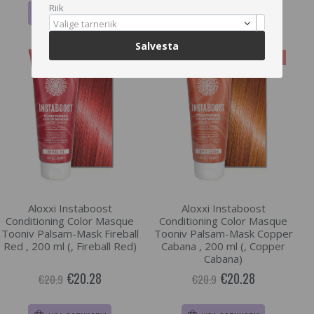
Riik
LISA OSTUKORVI
LISA OSTUKORVI
Valige tarneriik
Salvesta
-3%
-3%
Aloxxi Instaboost
Aloxxi Instaboost
Conditioning Color Masque
Conditioning Color Masque
Tooniv Palsam-Mask Fireball
Tooniv Palsam-Mask Copper
Red , 200 ml (, Fireball Red)
Cabana , 200 ml (, Copper
Cabana)
€20.28
€20.28
€20.9
€20.9