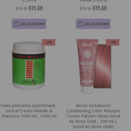
€15.68
€15.68
€16.16
€16.16
LISA OSTUKORVI
LISA OSTUKORVI
-3%
-3%
Vaala platsenta juustemask -
Aloxxi Instaboost
Serical Crema Midollo &
Conditioning Color Masque
Placenta 1000 ml , 1000 ml
Tooniv Palsam-Mask Good
As Rose Gold , 200 ml (,
Good As Rose Gold)