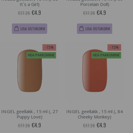
It´s a Girl)
Porcelain Doll)
€4.9
€4.9
€17.26
€17.26
LISA OSTUKORVI
LISA OSTUKORVI
-72%
-72%
HEA PAKKUMINE
HEA PAKKUMINE
IN:GEL geellakk , 15 ml (, 27
IN:GEL geellakk , 15 ml (, 84
Puppy Love)
Cheeky Monkey)
€4.9
€4.9
€17.26
€17.26