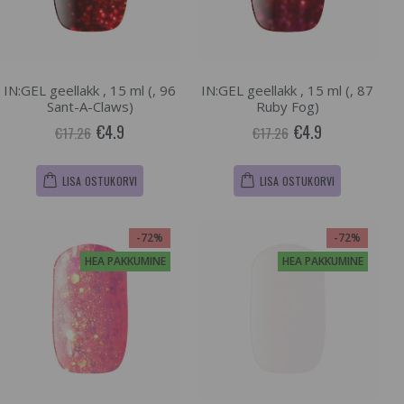
IN:GEL geellakk , 15 ml (, 96
IN:GEL geellakk , 15 ml (, 87
Sant-A-Claws)
Ruby Fog)
€4.9
€4.9
€17.26
€17.26
LISA OSTUKORVI
LISA OSTUKORVI
-72%
-72%
HEA PAKKUMINE
HEA PAKKUMINE