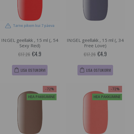
Tarne pikem kui 7 päeva
IN:GEL geellakk , 15 ml (, 54
IN:GEL geellakk , 15 ml (, 34
Sexy Red)
Free Love)
€4.9
€4.9
€17.26
€17.26
LISA OSTUKORVI
LISA OSTUKORVI
-72%
-72%
HEA PAKKUMINE
HEA PAKKUMINE