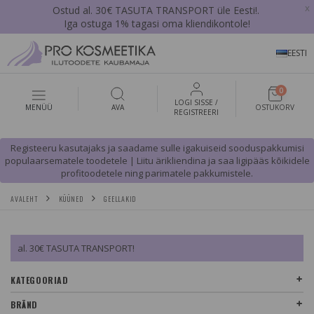
x
Ostud al. 30€ TASUTA TRANSPORT üle Eesti!.
Iga ostuga 1% tagasi oma kliendikontole!
EESTI
0
LOGI SISSE /
MENÜÜ
AVA
OSTUKORV
REGISTREERI
Registeeru kasutajaks ja saadame sulle igakuiseid sooduspakkumisi
populaarsematele toodetele | Liitu ärikliendina ja saa ligipääs kõikidele
profitoodetele ning parimatele pakkumistele.
AVALEHT
KÜÜNED
GEELLAKID
al. 30€ TASUTA TRANSPORT!
KATEGOORIAD
BRÄND