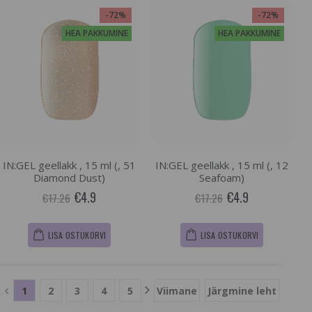
-72%
-72%
HEA PAKKUMINE
HEA PAKKUMINE
IN:GEL geellakk , 15 ml (, 51
IN:GEL geellakk , 15 ml (, 12
Diamond Dust)
Seafoam)
€4.9
€4.9
€17.26
€17.26
LISA OSTUKORVI
LISA OSTUKORVI
1
2
3
4
5
Viimane
Järgmine leht