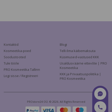
Kontaktid
Blogi
Kosmeetika-poed
Telli ilma käibemaksuta
Soodustooted
Küsimused-vastused KKK
Tule tööle
Usaldusväärne ettevõte | PRO
Kosmeetika
PRO Kosmeetika Tallinn
KKK ja Privaatsuspoliitika |
Logi sisse / Registreeri
PRO Kosmeetika
PROstore24 OÜ. © 2026. All Rights Reserved