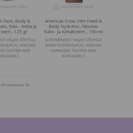
rtimendist väljas
Sortimendist väljas
m Face, Body &
American Crew 24H Hand &
am, Näo-, Keha Ja
Body Hydrator, Niisutav
reem , 125 gr
Käte- Ja Kehakreem , 190 ml
ST VÄLJAS VÕI POLE
SORTIMENDIST VÄLJAS VÕI POLE
EVALIKUS, VAADAKE
ENAM TOOTEVALIKUS, VAADAKE
ID TOOTEID MEIE
SARNASEID TOOTEID MEIE
ODULEHELT
KODULEHELT
-18 näitamine 18