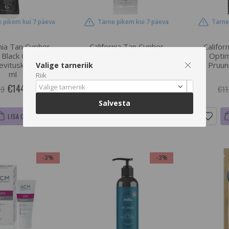
 pikem kui 7 päeva
Tarne pikem kui 7 päeva
Tarne
rnia Tan Cypher
California Tan Cypher
Califor
 Black Optimizer
Titanium Intensifier Step 1,
Optim
evituskreem , 200
Niisutav Pruunistaja , 15 ml
Pruuni
Valige tarneriik
ml
Riik
€144.53
€15.04
Valige tarneriik
49
€15.5
€11
Salvesta
LISA OSTUKORVI
LISA OSTUKORVI
-3%
-3%