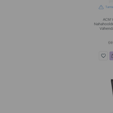
Tarne
ACM V
Nahahooldu
Vähenda
€4