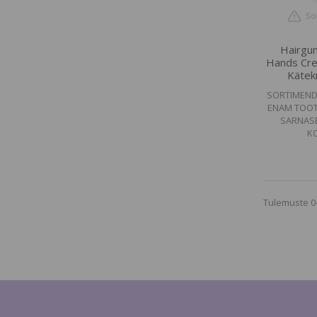
So
Hairgu
Hands Cre
Kätek
SORTIMENDI
ENAM TOOT
SARNASE
K
Tulemuste 0