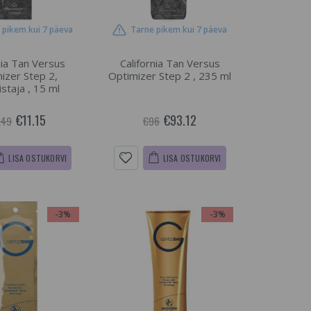
 pikem kui 7 päeva
Tarne pikem kui 7 päeva
nia Tan Versus
California Tan Versus
izer Step 2,
Optimizer Step 2 , 235 ml
staja , 15 ml
€11.15
€93.12
.49
€96
LISA OSTUKORVI
LISA OSTUKORVI
-3%
-3%