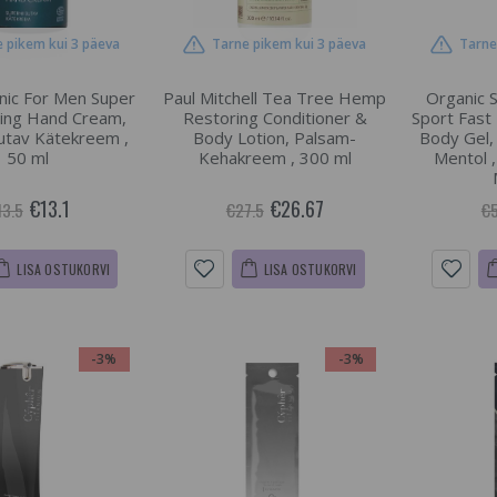
 pikem kui 3 päeva
Tarne pikem kui 3 päeva
Tarne
nic For Men Super
Paul Mitchell Tea Tree Hemp
Organic 
zing Hand Cream,
Restoring Conditioner &
Sport Fast
utav Kätekreem ,
Body Lotion, Palsam-
Body Gel, 
50 ml
Kehakreem , 300 ml
Mentol , 
€13.1
€26.67
13.5
€27.5
€5
LISA OSTUKORVI
LISA OSTUKORVI
-3%
-3%