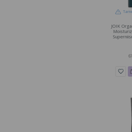
Tarne
JOIK Orga
Moisturi
Superniis
€