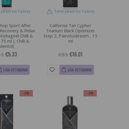
 pikem kui 7 päeva
Tarne pikem kui 7 päeva
Shop Sport After
California Tan Cypher
 Recovery & Relax
Titanium Black Optimizer
Kehageel Chilli &
Step 2, Päevituskreem , 15
75 ml (, Chilli &
ml
Mentol)
€5.33
€16.01
.5
€16.5
LISA OSTUKORVI
LISA OSTUKORVI
-3%
-3%