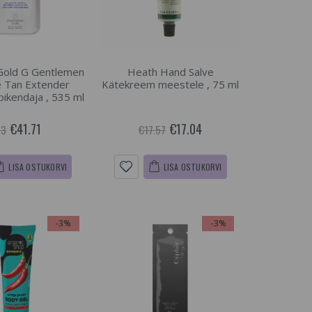
 Gold G Gentlemen
Heath Hand Salve
 Tan Extender
Kätekreem meestele , 75 ml
pikendaja , 535 ml
€41.71
€17.04
43
€17.57
LISA OSTUKORVI
LISA OSTUKORVI
-3%
-3%