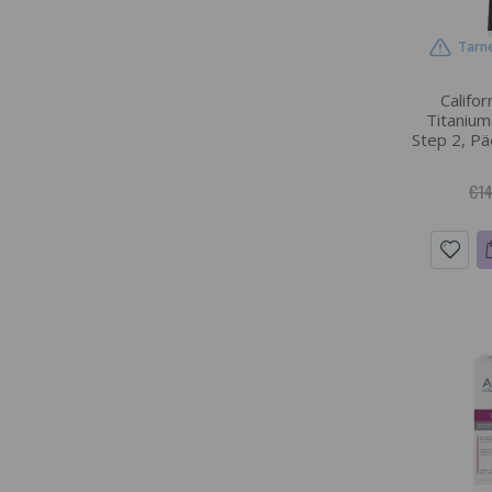
Tarne
Califo
Titanium
Step 2, Pä
€1