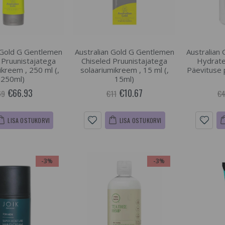
 Gold G Gentlemen
Australian Gold G Gentlemen
Australian
 Pruunistajatega
Chiseled Pruunistajatega
Hydrate
ikreem , 250 ml (,
solaariumikreem , 15 ml (,
Päevituse 
250ml)
15ml)
€66.93
€10.67
69
€11
€
LISA OSTUKORVI
LISA OSTUKORVI
-3%
-3%