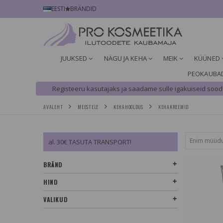
EESTI
BRÄNDID
JUUKSED
NÄGU JA KEHA
MEIK
KÜÜNED
PEOKAUBA
Registeeru kasutajaks ja saadame sulle igakuiseid soodu
AVALEHT
MEESTELE
KEHAHOOLDUS
KEHAKREEMID
al. 30€ TASUTA TRANSPORT!
BRÄND
HIND
VALIKUD