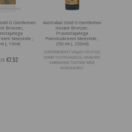
Hetkel otsas
 Gold G Gentlemen
Australian Gold G Gentlemen
ant Bronzer,
Instant Bronzer,
nistajatega
Pruunistajatega
reem Meestele ,
Päevituskreem Meestele ,
ml (, 15ml)
250 ml (, 250ml)
SORTIMENDIST VÄLJAS VÕI POLE
ENAM TOOTEVALIKUS, VAADAKE
€7.52
.75
SARNASEID TOOTEID MEIE
KODULEHELT