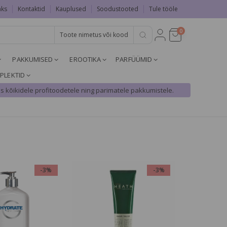
aks
Kontaktid
Kauplused
Soodustooted
Tule tööle
0
PAKKUMISED
EROOTIKA
PARFÜÜMID
PLEKTID
s kõikidele profitoodetele ning parimatele pakkumistele.
-3%
-3%