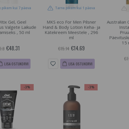
 pikem kui 7 päeva
Tarne pikem kui 1 päeva
itix Gel, Geel
MKS eco For Men Pilsner
Australian
s Valgete Laikude
Hand & Body Lotion Keha- ja
Inst
miseks , 50 ml
Kätekreem Meestele , 296
Pruu
ml
Päevitusk
15 
€48.31
€14.69
9.8
€15.14
€7
LISA OSTUKORVI
LISA OSTUKORVI
-3%
-3%