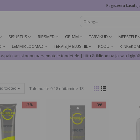
Registeeru kasutaj
SISUSTUS
RIPSMED
GRIMM
TARVIKUD
MEESTELE
D
LEMMIKLOOMAD
TERVIS JA ELUSTIIL
KODU
KINKEKOM
spakkumisi populaarsematele toodetele | Liitu ärikliendina ja saa ligipää
Tulemuste 0-18 näitamine 18
-3%
-3%