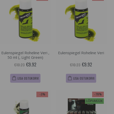
Eulenspiegel Roheline Veri ,
Eulenspiegel Roheline Veri
50 ml (, Light Green)
€9.92
€9.92
€10.23
€10.23
LISA OSTUKORVI
LISA OSTUKORVI
-3%
-78%
LÕPUMÜÜK