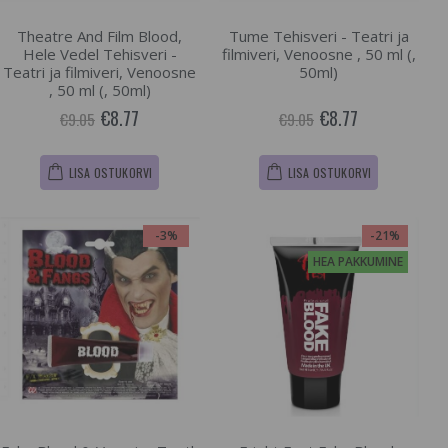
Theatre And Film Blood,
Tume Tehisveri - Teatri ja
Hele Vedel Tehisveri -
filmiveri, Venoosne , 50 ml (,
Teatri ja filmiveri, Venoosne
50ml)
, 50 ml (, 50ml)
€8.77
€8.77
€9.05
€9.05
LISA OSTUKORVI
LISA OSTUKORVI
-3%
-21%
HEA PAKKUMINE