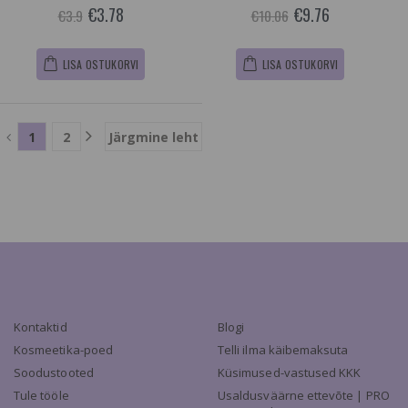
€3.78
€9.76
€3.9
€10.06
LISA OSTUKORVI
LISA OSTUKORVI
1
2
Järgmine leht
Kontaktid
Blogi
Kosmeetika-poed
Telli ilma käibemaksuta
Soodustooted
Küsimused-vastused KKK
Tule tööle
Usaldusväärne ettevõte | PRO