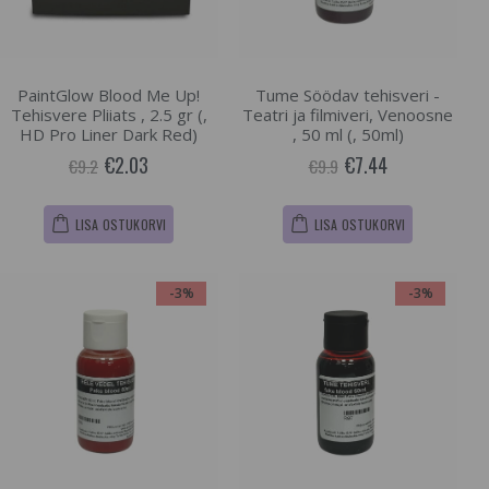
PaintGlow Blood Me Up!
Tume Söödav tehisveri -
Tehisvere Pliiats , 2.5 gr (,
Teatri ja filmiveri, Venoosne
HD Pro Liner Dark Red)
, 50 ml (, 50ml)
€2.03
€7.44
€9.2
€9.9
LISA OSTUKORVI
LISA OSTUKORVI
-3%
-3%