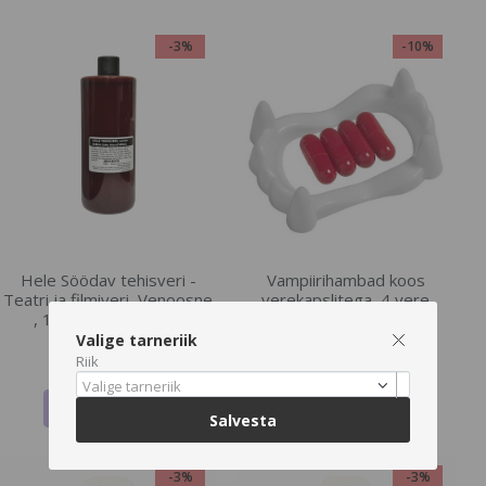
-3%
-10%
Hele Söödav tehisveri -
Vampiirihambad koos
Teatri ja filmiveri, Venoosne
verekapslitega, 4 vere
, 1000 ml (, 1000ml)
kapslit , 1 tk
Valige tarneriik
€85.2
€5.58
€87.83
€6.2
Riik
Valige tarneriik
LISA OSTUKORVI
LISA OSTUKORVI
Salvesta
-3%
-3%