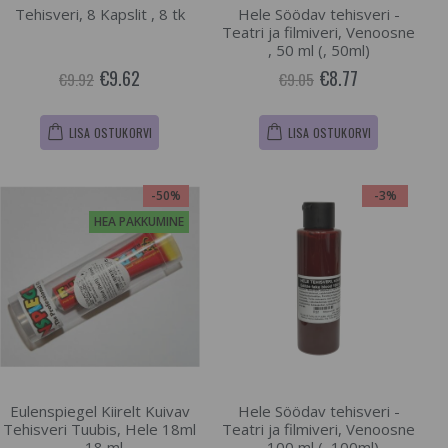
Tehisveri, 8 Kapslit , 8 tk
Hele Söödav tehisveri -
Teatri ja filmiveri, Venoosne
, 50 ml (, 50ml)
€9.62
€8.77
€9.92
€9.05
LISA OSTUKORVI
LISA OSTUKORVI
-50%
-3%
HEA PAKKUMINE
Eulenspiegel Kiirelt Kuivav
Hele Söödav tehisveri -
Tehisveri Tuubis, Hele 18ml
Teatri ja filmiveri, Venoosne
, 18 ml
, 100 ml (, 100ml)