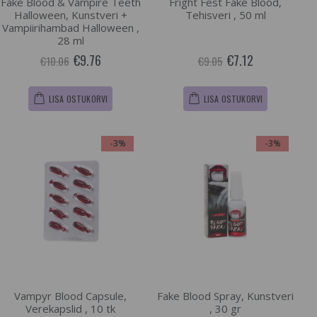
Fake Blood & Vampire Teeth
Fright Fest Fake Blood,
Halloween, Kunstveri +
Tehisveri , 50 ml
Vampiirihambad Halloween ,
28 ml
€9.76
€7.12
€10.06
€9.05
LISA OSTUKORVI
LISA OSTUKORVI
-3%
-3%
Vampyr Blood Capsule,
Fake Blood Spray, Kunstveri
Verekapslid , 10 tk
, 30 gr