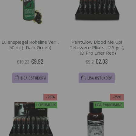
Eulenspiegel Roheline Veri ,
PaintGlow Blood Me Up!
50 ml (, Dark Green)
Tehisvere Pliiats , 2.5 gr (,
HD Pro Liner Red)
€9.92
€2.03
€10.23
€9.2
LISA OSTUKORVI
LISA OSTUKORVI
-78%
-25%
LÕPUMÜÜK
HEA PAKKUMINE