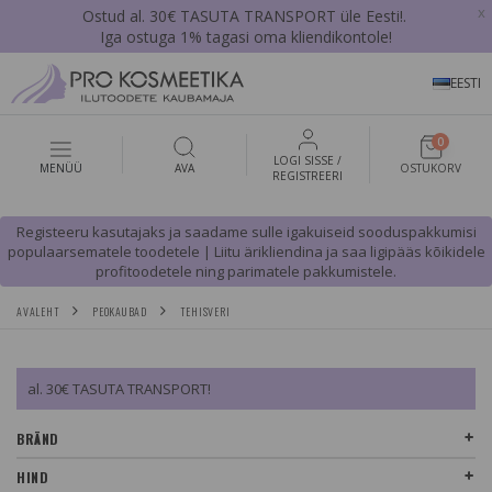
x
Ostud al. 30€ TASUTA TRANSPORT üle Eesti!.
Iga ostuga 1% tagasi oma kliendikontole!
EESTI
0
LOGI SISSE /
MENÜÜ
AVA
OSTUKORV
REGISTREERI
Registeeru kasutajaks ja saadame sulle igakuiseid sooduspakkumisi
populaarsematele toodetele | Liitu ärikliendina ja saa ligipääs kõikidele
profitoodetele ning parimatele pakkumistele.
AVALEHT
PEOKAUBAD
TEHISVERI
al. 30€ TASUTA TRANSPORT!
BRÄND
HIND