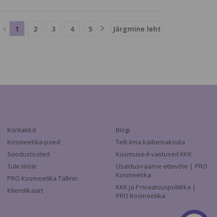
1
2
3
4
5
Järgmine leht
Kontaktid
Blogi
Kosmeetika-poed
Telli ilma käibemaksuta
Soodustooted
Küsimused-vastused KKK
Tule tööle
Usaldusväärne ettevõte | PRO
Kosmeetika
PRO Kosmeetika Tallinn
KKK ja Privaatsuspoliitika |
Kliendikaart
PRO Kosmeetika