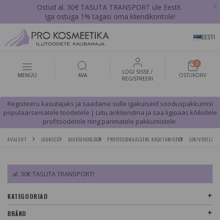
x
Ostud al. 30€ TASUTA TRANSPORT üle Eesti!.
Iga ostuga 1% tagasi oma kliendikontole!
EESTI
0
LOGI SISSE /
MENÜÜ
AVA
OSTUKORV
REGISTREERI
Registeeru kasutajaks ja saadame sulle igakuiseid sooduspakkumisi
populaarsematele toodetele | Liitu ärikliendina ja saa ligipääs kõikidele
profitoodetele ning parimatele pakkumistele.
AVALEHT
JUUKSED
JUUKSEHOOLDUS
PROFESSIONAALSEKS KASUTAMISEKS
LOKIVEDELIKU
al. 30€ TASUTA TRANSPORT!
KATEGOORIAD
BRÄND