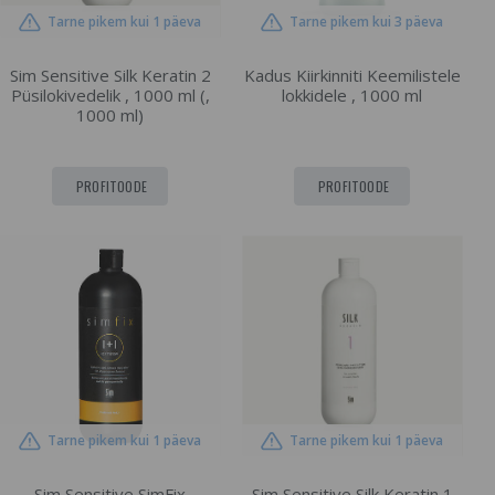
Tarne pikem kui 1 päeva
Tarne pikem kui 3 päeva
Sim Sensitive Silk Keratin 2
Kadus Kiirkinniti Keemilistele
Püsilokivedelik , 1000 ml (,
lokkidele , 1000 ml
1000 ml)
PROFITOODE
PROFITOODE
Tarne pikem kui 1 päeva
Tarne pikem kui 1 päeva
Sim Sensitive SimFix
Sim Sensitive Silk Keratin 1