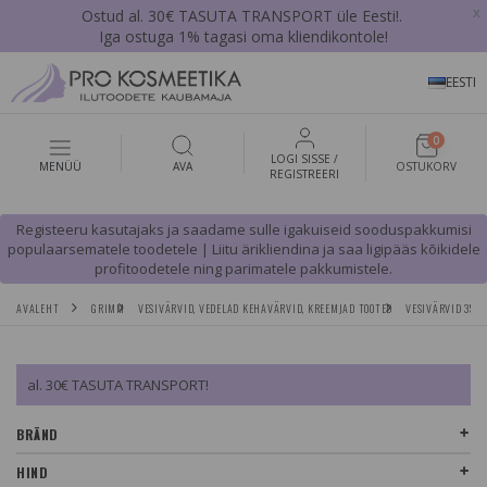
x
Ostud al. 30€ TASUTA TRANSPORT üle Eesti!.
Iga ostuga 1% tagasi oma kliendikontole!
EESTI
0
LOGI SISSE /
MENÜÜ
AVA
OSTUKORV
REGISTREERI
Registeeru kasutajaks ja saadame sulle igakuiseid sooduspakkumisi
populaarsematele toodetele | Liitu ärikliendina ja saa ligipääs kõikidele
profitoodetele ning parimatele pakkumistele.
AVALEHT
GRIMM
VESIVÄRVID, VEDELAD KEHAVÄRVID, KREEMJAD TOOTED
VESIVÄRVID 35 M
al. 30€ TASUTA TRANSPORT!
BRÄND
HIND