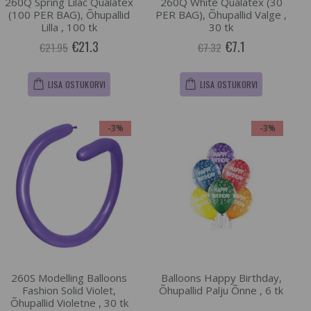
260Q Spring Lilac Qualatex
260Q White Qualatex (30
(100 PER BAG), Õhupallid
PER BAG), Õhupallid Valge ,
Lilla , 100 tk
30 tk
€21.3
€7.1
€21.95
€7.32
LISA OSTUKORVI
LISA OSTUKORVI
-3%
-3%
260S Modelling Balloons
Balloons Happy Birthday,
Fashion Solid Violet,
Õhupallid Palju Õnne , 6 tk
Õhupallid Violetne , 30 tk