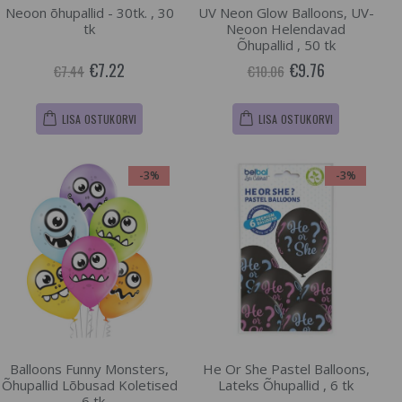
Neoon õhupallid - 30tk. , 30
UV Neon Glow Balloons, UV-
tk
Neoon Helendavad
Õhupallid , 50 tk
€7.22
€9.76
€7.44
€10.06
LISA OSTUKORVI
LISA OSTUKORVI
-3%
-3%
Balloons Funny Monsters,
He Or She Pastel Balloons,
Õhupallid Lõbusad Koletised
Lateks Õhupallid , 6 tk
, 6 tk