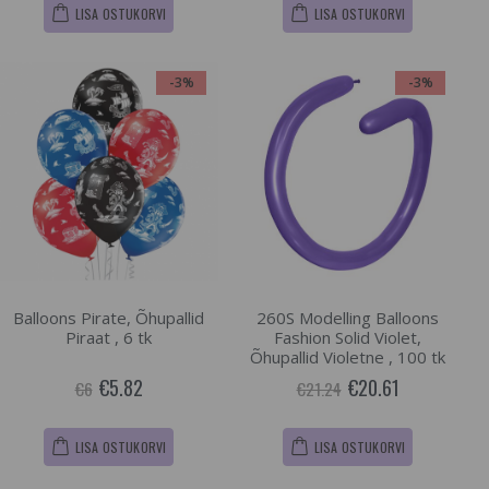
LISA OSTUKORVI
LISA OSTUKORVI
-3%
-3%
Balloons Pirate, Õhupallid
260S Modelling Balloons
Piraat , 6 tk
Fashion Solid Violet,
Õhupallid Violetne , 100 tk
€5.82
€20.61
€6
€21.24
LISA OSTUKORVI
LISA OSTUKORVI