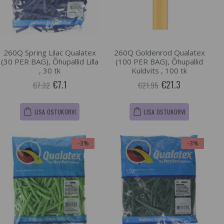
260Q Spring Lilac Qualatex
260Q Goldenrod Qualatex
(30 PER BAG), Õhupallid Lilla
(100 PER BAG), Õhupallid
, 30 tk
Kuldvits , 100 tk
€7.1
€21.3
€7.32
€21.95
LISA OSTUKORVI
LISA OSTUKORVI
-3%
-3%