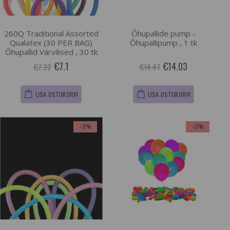
260Q Traditional Assorted
Õhupallide pump -
Qualatex (30 PER BAG)
Õhupallipump , 1 tk
Õhupallid Värvilised , 30 tk
€7.1
€14.03
€7.32
€14.47
LISA OSTUKORVI
LISA OSTUKORVI
-3%
-3%