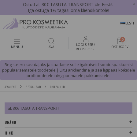
x
Ostud al. 30€ TASUTA TRANSPORT üle Eesti!.
Iga ostuga 1% tagasi oma kliendikontole!
EESTI
0
LOGI SISSE /
MENÜÜ
AVA
OSTUKORV
REGISTREERI
Registeeru kasutajaks ja saadame sulle igakuiseid sooduspakkumisi
populaarsematele toodetele | Liitu ärikliendina ja saa ligipääs kõikidele
profitoodetele ning parimatele pakkumistele.
AVALEHT
PEOKAUBAD
ÕHUPALLID
al. 30€ TASUTA TRANSPORT!
BRÄND
HIND