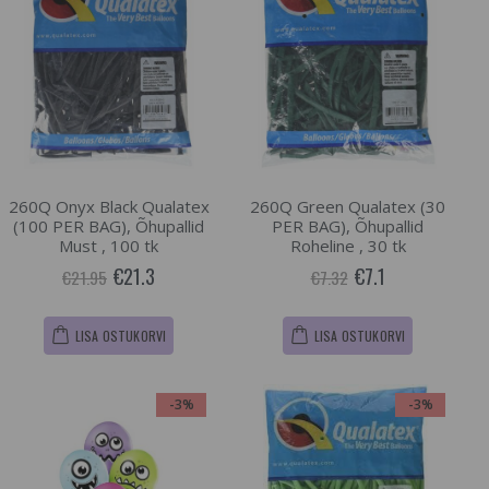
260Q Onyx Black Qualatex
260Q Green Qualatex (30
(100 PER BAG), Õhupallid
PER BAG), Õhupallid
Must , 100 tk
Roheline , 30 tk
€21.3
€7.1
€21.95
€7.32
LISA OSTUKORVI
LISA OSTUKORVI
-3%
-3%