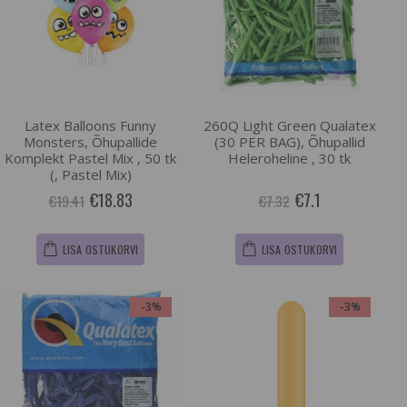
Latex Balloons Funny
260Q Light Green Qualatex
Monsters, Õhupallide
(30 PER BAG), Õhupallid
Komplekt Pastel Mix , 50 tk
Heleroheline , 30 tk
(, Pastel Mix)
€18.83
€7.1
€19.41
€7.32
LISA OSTUKORVI
LISA OSTUKORVI
-3%
-3%