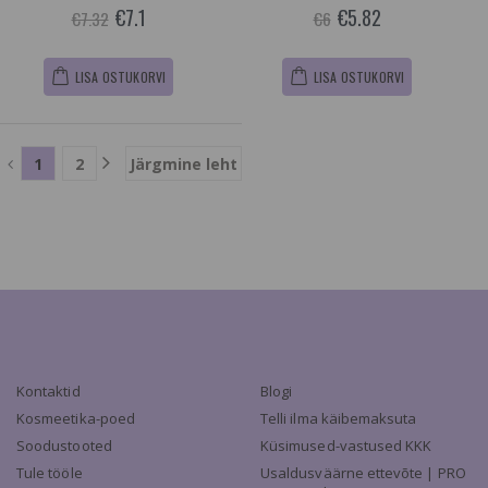
€7.1
€5.82
€7.32
€6
LISA OSTUKORVI
LISA OSTUKORVI
1
2
Järgmine leht
Kontaktid
Blogi
Kosmeetika-poed
Telli ilma käibemaksuta
Soodustooted
Küsimused-vastused KKK
Tule tööle
Usaldusväärne ettevõte | PRO