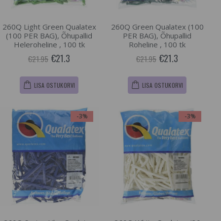
260Q Light Green Qualatex
260Q Green Qualatex (100
(100 PER BAG), Õhupallid
PER BAG), Õhupallid
Heleroheline , 100 tk
Roheline , 100 tk
€21.3
€21.3
€21.95
€21.95
LISA OSTUKORVI
LISA OSTUKORVI
-3%
-3%