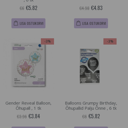
€5.82
€4.83
€6
€4.98
LISA OSTUKORVI
LISA OSTUKORVI
-3%
-3%
Gender Reveal Balloon,
Balloons Grumpy Birthday,
Õhupall , 1 tk
Õhupallid Palju Õnne , 6 tk
€3.84
€5.82
€3.96
€6