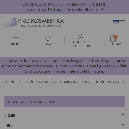
x
Ostud al. 30€ TASUTA TRANSPORT üle Eesti!.
Iga ostuga 1% tagasi oma kliendikontole!
EESTI
0
LOGI SISSE /
MENÜÜ
AVA
OSTUKORV
REGISTREERI
Registeeru kasutajaks ja saadame sulle igakuiseid sooduspakkumisi
populaarsematele toodetele | Liitu ärikliendina ja saa ligipääs kõikidele
profitoodetele ning parimatele pakkumistele.
AVALEHT
GRIMM
VESIVÄRVID, VEDELAD KEHAVÄRVID, KREEMJAD TOOTED
VESIVÄRVID 70 
al. 30€ TASUTA TRANSPORT!
BRÄND
HIND