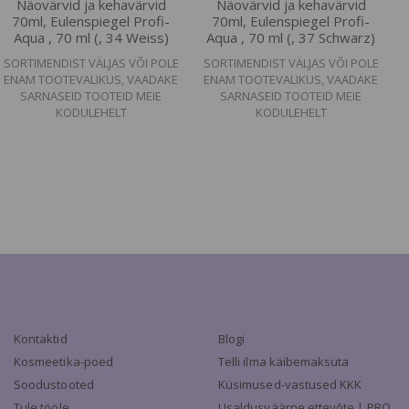
Näovärvid ja kehavärvid
Näovärvid ja kehavärvid
70ml, Eulenspiegel Profi-
70ml, Eulenspiegel Profi-
Aqua , 70 ml (, 34 Weiss)
Aqua , 70 ml (, 37 Schwarz)
SORTIMENDIST VÄLJAS VÕI POLE
SORTIMENDIST VÄLJAS VÕI POLE
ENAM TOOTEVALIKUS, VAADAKE
ENAM TOOTEVALIKUS, VAADAKE
SARNASEID TOOTEID MEIE
SARNASEID TOOTEID MEIE
KODULEHELT
KODULEHELT
Kontaktid
Blogi
Kosmeetika-poed
Telli ilma käibemaksuta
Soodustooted
Küsimused-vastused KKK
Tule tööle
Usaldusväärne ettevõte | PRO