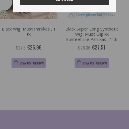
Tarne pikem kui 7 päeva
Black Wig, Must Parukas , 1
Black Super Long Synthetic
tk
Wig, Must Ülipikk
Sünteetiline Parukas , 1 tk
€26.96
€27.51
€27.8
€28.36
LISA OSTUKORVI
LISA OSTUKORVI