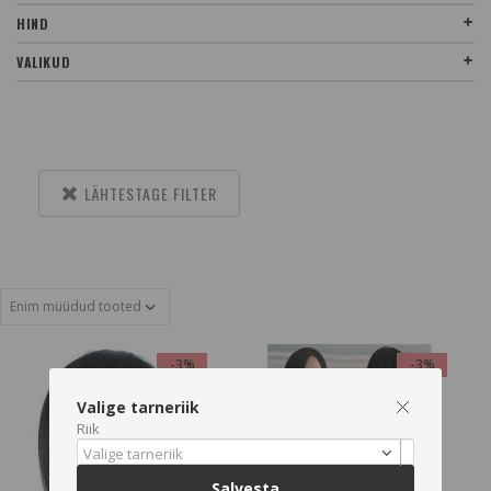
HIND
VALIKUD
LÄHTESTAGE FILTER
-3%
-3%
Valige tarneriik
Riik
Valige tarneriik
Salvesta