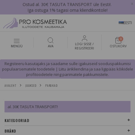
x
Ostud al. 30€ TASUTA TRANSPORT üle Eesti!.
Iga ostuga 1% tagasi oma kliendikontole!
EESTI
0
LOGI SISSE /
MENÜÜ
AVA
OSTUKORV
REGISTREERI
Registeeru kasutajaks ja saadame sulle igakuiseid sooduspakkumisi
populaarsematele toodetele | Liitu ärikliendina ja saa ligipääs kõikidele
profitoodetele ning parimatele pakkumistele.
AVALEHT
JUUKSED
PARUKAD
al. 30€ TASUTA TRANSPORT!
KATEGOORIAD
BRÄND