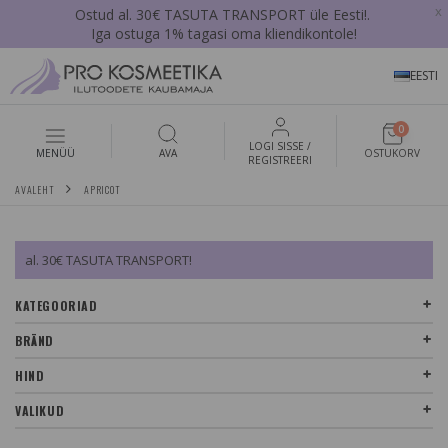
x
Ostud al. 30€ TASUTA TRANSPORT üle Eesti!.
Iga ostuga 1% tagasi oma kliendikontole!
EESTI
0
LOGI SISSE /
MENÜÜ
AVA
OSTUKORV
REGISTREERI
AVALEHT
APRICOT
al. 30€ TASUTA TRANSPORT!
KATEGOORIAD
BRÄND
HIND
VALIKUD