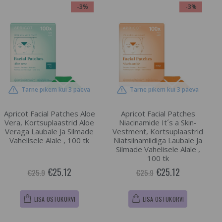
-3%
-3%
Tarne pikem kui 3 päeva
Tarne pikem kui 3 päeva
Apricot Facial Patches Aloe
Apricot Facial Patches
Vera, Kortsuplaastrid Aloe
Niacinamide It´s a Skin-
Veraga Laubale Ja Silmade
Vestment, Kortsuplaastrid
Vahelisele Alale , 100 tk
Niatsiinamiidiga Laubale Ja
Silmade Vahelisele Alale ,
100 tk
€25.12
€25.12
€25.9
€25.9
LISA OSTUKORVI
LISA OSTUKORVI