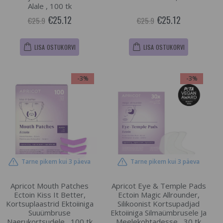
Alale , 100 tk
€25.12
€25.12
€25.9
€25.9
LISA OSTUKORVI
LISA OSTUKORVI
-3%
-3%
Tarne pikem kui 3 päeva
Tarne pikem kui 3 päeva
Apricot Mouth Patches
Apricot Eye & Temple Pads
Ectoin Kiss It Better,
Ectoin Magic Allrounder,
Kortsuplaastrid Ektoiiniga
Silikoonist Kortsupadjad
Suuümbruse
Ektoiiniga Silmaümbrusele Ja
Naerukortsudele , 100 tk
Meelekohtadesse , 30 tk