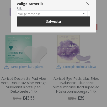
Valige tarneriik
Riik
LISA OSTUKORVI
LISA OSTUKORVI
Valige tarneriik
Salvesta
-3%
-3%
Tarne pikem kui 3 päeva
Tarne pikem kui 3 päeva
Apricot Decolette Pad Aloe
Apricot Eye Pads Lilac Skies
Vera, Rahustav Aloe Veraga
Hyaluronic, Silikoonist
Silikoonist Kortsupadi
Silmaümbruse Kortsupadjad
Dekolteele , 1 tk
Hüaluroonhappega , 1 tk
€43.55
€29
€44.9
€29.9