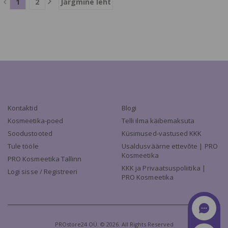
1
2
Järgmine leht
Kontaktid
Blogi
Kosmeetika-poed
Telli ilma käibemaksuta
Soodustooted
Küsimused-vastused KKK
Tule tööle
Usaldusväärne ettevõte | PRO
Kosmeetika
PRO Kosmeetika Tallinn
KKK ja Privaatsuspoliitika |
Logi sisse / Registreeri
PRO Kosmeetika
PROstore24 OÜ. © 2026. All Rights Reserved