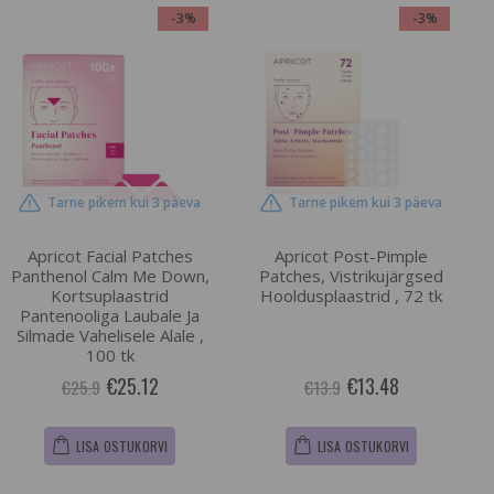
-3%
-3%
Tarne pikem kui 3 päeva
Tarne pikem kui 3 päeva
Apricot Facial Patches
Apricot Post-Pimple
Panthenol Calm Me Down,
Patches, Vistrikujärgsed
Kortsuplaastrid
Hooldusplaastrid , 72 tk
Pantenooliga Laubale Ja
Silmade Vahelisele Alale ,
100 tk
€25.12
€13.48
€25.9
€13.9
LISA OSTUKORVI
LISA OSTUKORVI