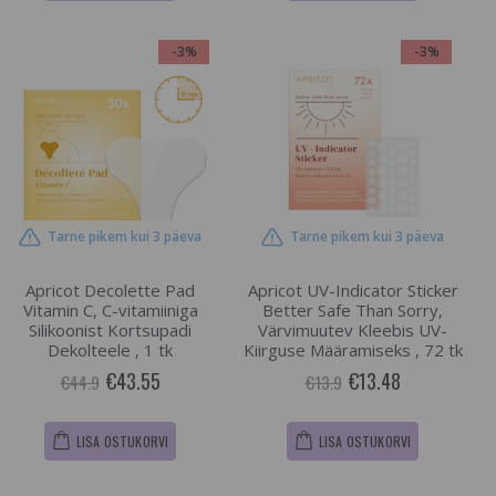
-3%
-3%
Tarne pikem kui 3 päeva
Tarne pikem kui 3 päeva
Apricot Decolette Pad
Apricot UV-Indicator Sticker
Vitamin C, C-vitamiiniga
Better Safe Than Sorry,
Silikoonist Kortsupadi
Värvimuutev Kleebis UV-
Dekolteele , 1 tk
Kiirguse Määramiseks , 72 tk
€43.55
€13.48
€44.9
€13.9
LISA OSTUKORVI
LISA OSTUKORVI