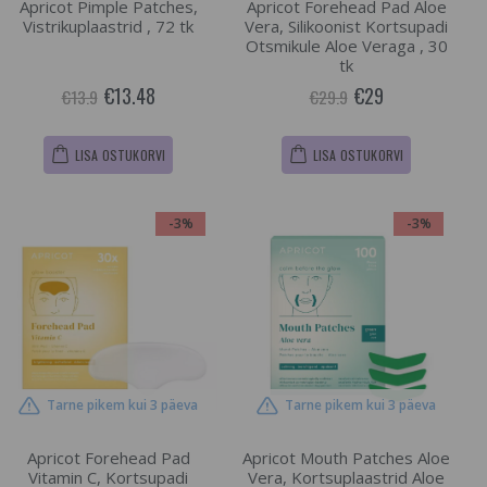
Apricot Pimple Patches,
Apricot Forehead Pad Aloe
Vistrikuplaastrid , 72 tk
Vera, Silikoonist Kortsupadi
Otsmikule Aloe Veraga , 30
tk
€13.48
€29
€13.9
€29.9
LISA OSTUKORVI
LISA OSTUKORVI
-3%
-3%
Tarne pikem kui 3 päeva
Tarne pikem kui 3 päeva
Apricot Forehead Pad
Apricot Mouth Patches Aloe
Vitamin C, Kortsupadi
Vera, Kortsuplaastrid Aloe