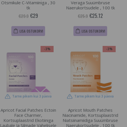
Otsmikule C-Vitamiiniga , 30
Veraga Suuümbruse
tk
Naerukortsudele , 100 tk
€29
€25.12
€29.9
€25.9
LISA OSTUKORVI
LISA OSTUKORVI
-3%
-3%
Tarne pikem kui 3 päeva
Tarne pikem kui 3 päeva
Apricot Facial Patches Ectoin
Apricot Mouth Patches
Face Charmer,
Niacinamide, Kortsuplaastrid
Kortsuplaastrid Ekotiiniga
Niatsiinamiidiga Suuümbruse
Laubale Ja Silmade Vahelisele
Naerukortsudele , 100 tk