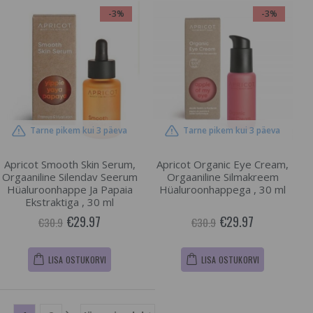
-3%
-3%
Tarne pikem kui 3 päeva
Tarne pikem kui 3 päeva
Apricot Smooth Skin Serum,
Apricot Organic Eye Cream,
Orgaaniline Silendav Seerum
Orgaaniline Silmakreem
Hüaluroonhappe Ja Papaia
Hüaluroonhappega , 30 ml
Ekstraktiga , 30 ml
€29.97
€29.97
€30.9
€30.9
LISA OSTUKORVI
LISA OSTUKORVI