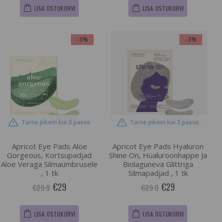
LISA OSTUKORVI
LISA OSTUKORVI
-3%
-3%
Tarne pikem kui 3 päeva
Tarne pikem kui 3 päeva
Apricot Eye Pads Aloe
Apricot Eye Pads Hyaluron
Gorgeous, Kortsupadjad
Shine On, Hüaluroonhappe Ja
Aloe Veraga Silmaümbrusele
Biolaguneva Glittriga
, 1 tk
Silmapadjad , 1 tk
€29
€29
€29.9
€29.9
LISA OSTUKORVI
LISA OSTUKORVI