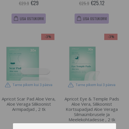
€29
€25.12
€29.9
€25.9
LISA OSTUKORVI
LISA OSTUKORVI
-3%
-3%
Tarne pikem kui 3 päeva
Tarne pikem kui 3 päeva
Apricot Scar Pad Aloe Vera,
Apricot Eye & Temple Pads
Aloe Veraga Silikoonist
Aloe Vera, Silikoonist
Armipadjad , 2 tk
Kortsupadjad Aloe Veraga
Silmaümbrusele Ja
Meelekohtadesse , 2 tk
€43.55
€29
€44.9
€29.9