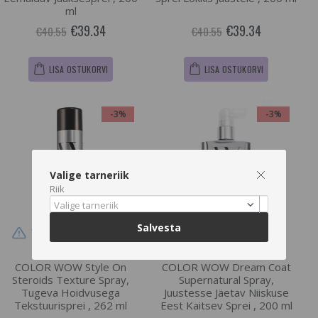
ml
€39.34
€39.34
€40.55
€40.55
LISA OSTUKORVI
LISA OSTUKORVI
-3%
-3%
Valige tarneriik
Riik
Valige tarneriik
Salvesta
Tarne pikem kui 3 päeva
Tarne pikem kui 3 päeva
COLOR WOW Style On
COLOR WOW Dream Coat
Steroids Texture Spray,
Supernatural Spray,
Tugeva Hoidvusega
Juustesse Jäetav Niiskuse
Tekstuurisprei , 262 ml
Eest Kaitsev Sprei , 200 ml