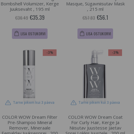
Bombshell Volumizer, Kerge
Masque, Sügavniisutav Mask
Juuksevaht , 195 ml
, 215 ml
€35.39
€56.1
€36.49
€57.83
LISA OSTUKORVI
LISA OSTUKORVI
-3%
-3%
Tarne pikem kui 3 päeva
Tarne pikem kui 3 päeva
COLOR WOW Dream Filter
COLOR WOW Dream Coat
Pre-Shampoo Mineral
For Curly Hair, Kerge Ja
Remover, Mineraale
Niisutav Juustesse Jäetav
Eemaldav Juuksesprei , 200
Sprei Lokkis Juustele , 200 ml