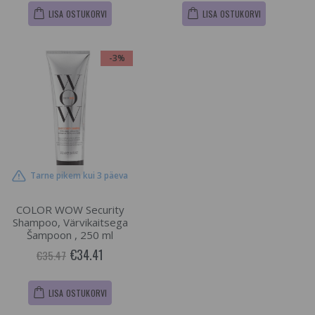
LISA OSTUKORVI
LISA OSTUKORVI
-3%
Tarne pikem kui 3 päeva
COLOR WOW Security
Shampoo, Värvikaitsega
Šampoon , 250 ml
€34.41
€35.47
LISA OSTUKORVI