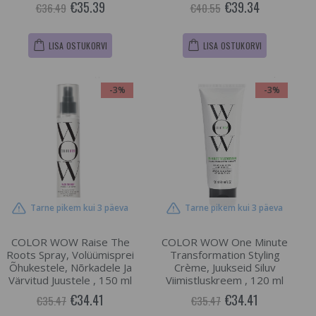
€35.39
€39.34
€36.49
€40.55
LISA OSTUKORVI
LISA OSTUKORVI
-3%
-3%
Tarne pikem kui 3 päeva
Tarne pikem kui 3 päeva
COLOR WOW Raise The
COLOR WOW One Minute
Roots Spray, Volüümisprei
Transformation Styling
Õhukestele, Nõrkadele Ja
Crème, Juukseid Siluv
Värvitud Juustele , 150 ml
Viimistluskreem , 120 ml
€34.41
€34.41
€35.47
€35.47