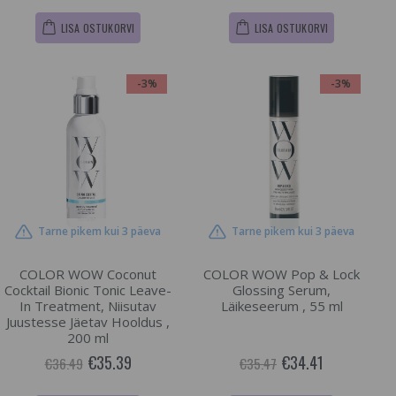
LISA OSTUKORVI
LISA OSTUKORVI
-3%
-3%
Tarne pikem kui 3 päeva
Tarne pikem kui 3 päeva
COLOR WOW Coconut
COLOR WOW Pop & Lock
Cocktail Bionic Tonic Leave-
Glossing Serum,
In Treatment, Niisutav
Läikeseerum , 55 ml
Juustesse Jäetav Hooldus ,
200 ml
€35.39
€34.41
€36.49
€35.47