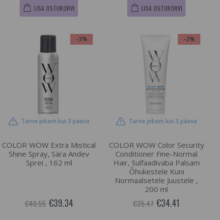
LISA OSTUKORVI
LISA OSTUKORVI
-3%
-3%
Tarne pikem kui 3 päeva
Tarne pikem kui 3 päeva
COLOR WOW Extra Mistical
COLOR WOW Color Security
Shine Spray, Sära Andev
Conditioner Fine-Normal
Sprei , 162 ml
Hair, Sulfaadivaba Palsam
Õhukestele Kuni
Normaalsetele Juustele ,
200 ml
€39.34
€34.41
€40.55
€35.47