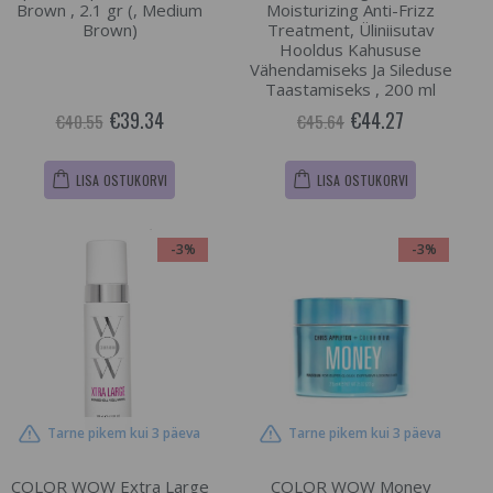
Brown , 2.1 gr (, Medium
Moisturizing Anti-Frizz
Brown)
Treatment, Üliniisutav
Hooldus Kahususe
Vähendamiseks Ja Sileduse
Taastamiseks , 200 ml
€39.34
€44.27
€40.55
€45.64
LISA OSTUKORVI
LISA OSTUKORVI
-3%
-3%
Tarne pikem kui 3 päeva
Tarne pikem kui 3 päeva
COLOR WOW Extra Large
COLOR WOW Money