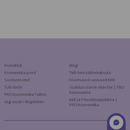
Kontaktid
Blogi
Kosmeetika-poed
Telli ilma käibemaksuta
Soodustooted
Küsimused-vastused KKK
Tule tööle
Usaldusväärne ettevõte | PRO
Kosmeetika
PRO Kosmeetika Tallinn
KKK ja Privaatsuspoliitika |
Logi sisse / Registreeri
PRO Kosmeetika