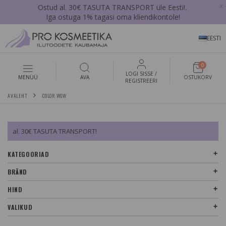
x
Ostud al. 30€ TASUTA TRANSPORT üle Eesti!.
Iga ostuga 1% tagasi oma kliendikontole!
EESTI
0
LOGI SISSE /
MENÜÜ
AVA
OSTUKORV
REGISTREERI
AVALEHT
COLOR WOW
al. 30€ TASUTA TRANSPORT!
KATEGOORIAD
BRÄND
HIND
VALIKUD