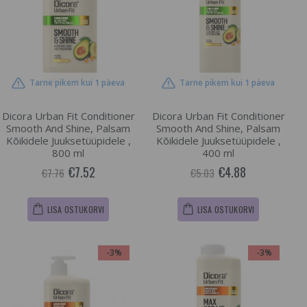
Tarne pikem kui 1 päeva
Tarne pikem kui 1 päeva
Dicora Urban Fit Conditioner
Dicora Urban Fit Conditioner
Smooth And Shine, Palsam
Smooth And Shine, Palsam
Kõikidele Juuksetüüpidele ,
Kõikidele Juuksetüüpidele ,
800 ml
400 ml
€7.52
€4.88
€7.76
€5.03
LISA OSTUKORVI
LISA OSTUKORVI
-3%
-3%