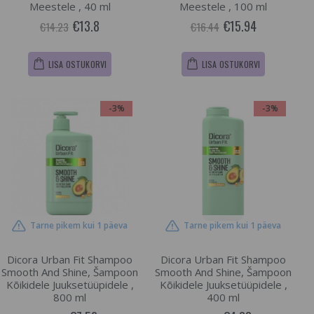
Meestele , 40 ml
Meestele , 100 ml
€13.8
€15.94
€14.23
€16.44
LISA OSTUKORVI
LISA OSTUKORVI
-3%
-3%
Tarne pikem kui 1 päeva
Tarne pikem kui 1 päeva
Dicora Urban Fit Shampoo
Dicora Urban Fit Shampoo
Smooth And Shine, Šampoon
Smooth And Shine, Šampoon
Kõikidele Juuksetüüpidele ,
Kõikidele Juuksetüüpidele ,
800 ml
400 ml