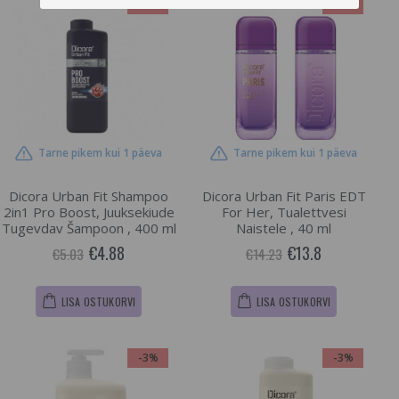
-3%
-3%
Tarne pikem kui 1 päeva
Tarne pikem kui 1 päeva
Dicora Urban Fit Shampoo
Dicora Urban Fit Paris EDT
2in1 Pro Boost, Juuksekiude
For Her, Tualettvesi
Tugevdav Šampoon , 400 ml
Naistele , 40 ml
€4.88
€13.8
€5.03
€14.23
LISA OSTUKORVI
LISA OSTUKORVI
-3%
-3%