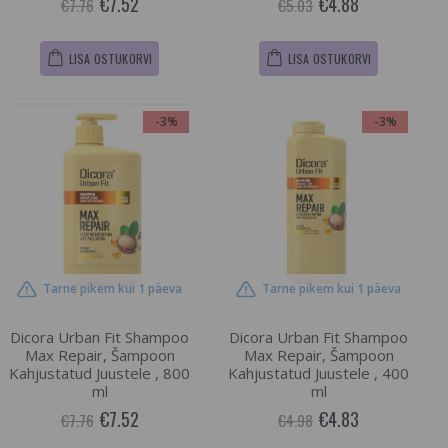
€7.52
€4.88
€7.76
€5.03
LISA OSTUKORVI
LISA OSTUKORVI
-3%
-3%
Tarne pikem kui 1 päeva
Tarne pikem kui 1 päeva
Dicora Urban Fit Shampoo
Dicora Urban Fit Shampoo
Max Repair, Šampoon
Max Repair, Šampoon
Kahjustatud Juustele , 800
Kahjustatud Juustele , 400
ml
ml
€7.52
€4.83
€7.76
€4.98