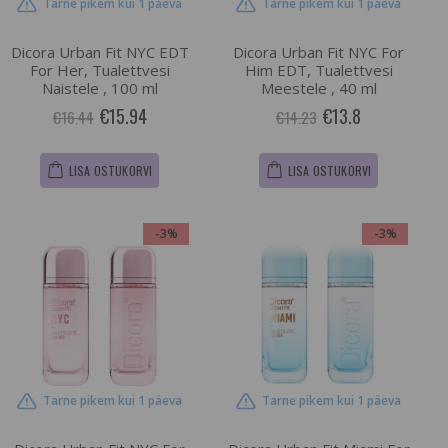
Tarne pikem kui 1 päeva
Tarne pikem kui 1 päeva
Dicora Urban Fit NYC EDT
Dicora Urban Fit NYC For
For Her, Tualettvesi
Him EDT, Tualettvesi
Naistele , 100 ml
Meestele , 40 ml
€15.94
€13.8
€16.44
€14.23
LISA OSTUKORVI
LISA OSTUKORVI
-3%
-3%
Tarne pikem kui 1 päeva
Tarne pikem kui 1 päeva