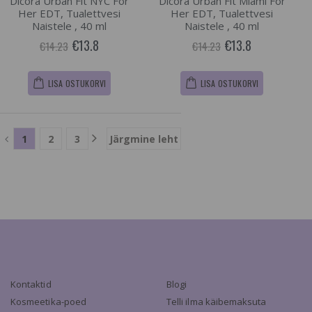
Dicora Urban Fit NYC For
Dicora Urban Fit Miami For
Her EDT, Tualettvesi
Her EDT, Tualettvesi
Naistele , 40 ml
Naistele , 40 ml
€13.8
€13.8
€14.23
€14.23
LISA OSTUKORVI
LISA OSTUKORVI
1
2
3
Järgmine leht
Kontaktid
Blogi
Kosmeetika-poed
Telli ilma käibemaksuta