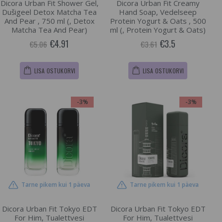
Dicora Urban Fit Shower Gel,
Dicora Urban Fit Creamy
Dušigeel Detox Matcha Tea
Hand Soap, Vedelseep
And Pear , 750 ml (, Detox
Protein Yogurt & Oats , 500
Matcha Tea And Pear)
ml (, Protein Yogurt & Oats)
€4.91
€3.5
€5.06
€3.61
LISA OSTUKORVI
LISA OSTUKORVI
-3%
-3%
Tarne pikem kui 1 päeva
Tarne pikem kui 1 päeva
Dicora Urban Fit Tokyo EDT
Dicora Urban Fit Tokyo EDT
For Him, Tualettvesi
For Him, Tualettvesi