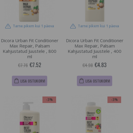
Tarne pikem kui 1 päeva
Tarne pikem kui 1 päeva
Dicora Urban Fit Conditioner
Dicora Urban Fit Conditioner
Max Repair, Palsam
Max Repair, Palsam
Kahjustatud Juustele , 800
Kahjustatud Juustele , 400
ml
ml
€7.52
€4.83
€7.76
€4.98
LISA OSTUKORVI
LISA OSTUKORVI
-3%
-3%