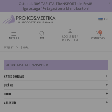
x
Ostud al. 30€ TASUTA TRANSPORT üle Eesti!.
Iga ostuga 1% tagasi oma kliendikontole!
EESTI
0
LOGI SISSE /
MENÜÜ
AVA
OSTUKORV
REGISTREERI
AVALEHT
DICORA
al. 30€ TASUTA TRANSPORT!
KATEGOORIAD
BRÄND
HIND
VALIKUD