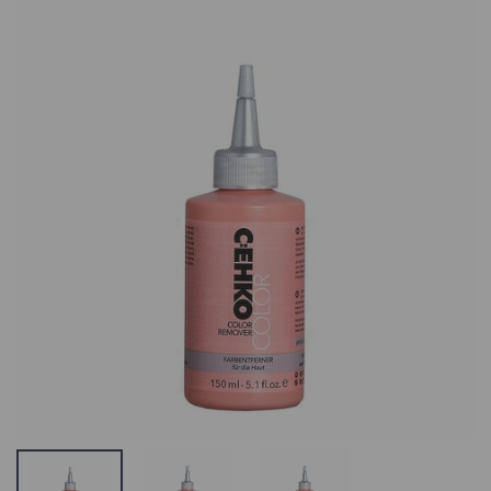
Bravehead
Estel Princess
Mustad
Essex Cream
Plastikust
Color,Kreemvä
Juukseklambrid,
9/65
1tk
3.53 €
0.52 €
Estel Princess
Chemi-Pharm
Essex Cream
Chemisept
Color,Kreemvä
Spray,
10/0
Instrumentide
3.53 €
Puhastus- ja
Desinfektsioonivahend
C:EHKO Eye
10.1 €
Shades Ripsme
ja Kulmuvärv
Matrix Socolor
Black
Beauty Oxydant
7.5 €
Vesinik
Professionaalseks
Kasutamiseks
12%