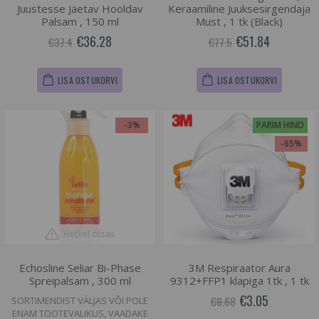
Juustesse Jäetav Hooldav
Keraamiline Juuksesirgendaja
Palsam , 150 ml
Must , 1 tk (Black)
€36.28
€51.84
€37.4
€77.5
LISA OSTUKORVI
LISA OSTUKORVI
-3%
PARIM HIND
-65%
Hetkel otsas
Echosline Seliar Bi-Phase
3M Respiraator Aura
Spreipalsam , 300 ml
9312+FFP1 klapiga 1tk , 1 tk
€3.05
€8.68
SORTIMENDIST VÄLJAS VÕI POLE
ENAM TOOTEVALIKUS, VAADAKE