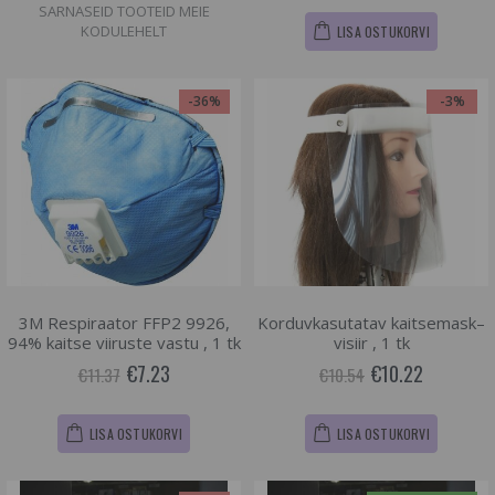
SARNASEID TOOTEID MEIE
KODULEHELT
LISA OSTUKORVI
-36%
-3%
3M Respiraator FFP2 9926,
Korduvkasutatav kaitsemask–
94% kaitse viiruste vastu , 1 tk
visiir , 1 tk
€7.23
€10.22
€11.37
€10.54
LISA OSTUKORVI
LISA OSTUKORVI