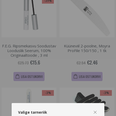
-39%
F.E.G. Ripsmekasvu Soodustav
Küüneviil 2-poolne, Moyra
Looduslik Seerum, 100%
ProFile 150/150 , 1 tk
Originaaltoode , 3 ml
€15.6
€2.46
€25.73
€2.54
LISA OSTUKORVI
LISA OSTUKORVI
-3%
-3%
Valige tarneriik