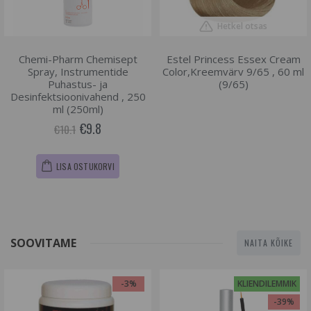
Hetkel otsas
Chemi-Pharm Chemisept
Estel Princess Essex Cream
Spray, Instrumentide
Color,Kreemvärv 9/65 , 60 ml
Puhastus- ja
(9/65)
Desinfektsioonivahend , 250
ml (250ml)
€9.8
€10.1
LISA OSTUKORVI
SOOVITAME
NAITA KÕIKE
-3%
KLIENDILEMMIK
-39%