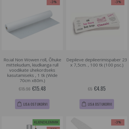
-3%
-3%
Ro.ial Non Wowen roll, Õhuke
Depileve depileerimispaber 23
mittekudum, kiudkanga rull
x 7,5cm. , 100 tk (100 psc.)
voodikate ühekordseks
kasutamiseks , 1 tk (Wide
70cm x80m.)
€15.48
€4.85
€15.96
€5
LISA OSTUKORVI
LISA OSTUKORVI
KLIENDILEMMIK
-3%