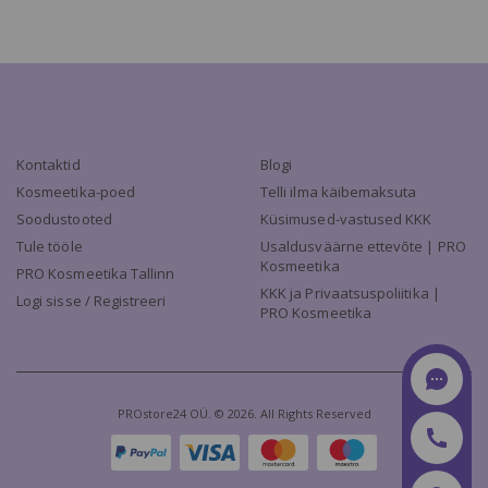
Kontaktid
Blogi
Kosmeetika-poed
Telli ilma käibemaksuta
Soodustooted
Küsimused-vastused KKK
Tule tööle
Usaldusväärne ettevõte | PRO
Kosmeetika
PRO Kosmeetika Tallinn
KKK ja Privaatsuspoliitika |
Logi sisse / Registreeri
PRO Kosmeetika
PROstore24 OÜ. © 2026. All Rights Reserved