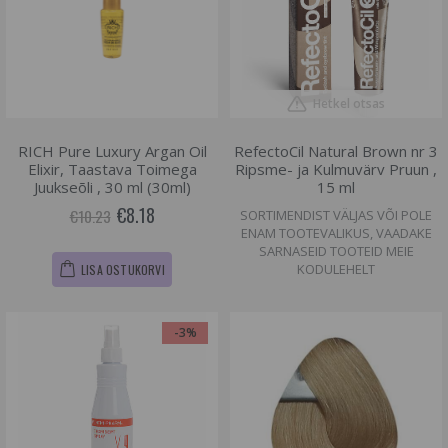
Hetkel otsas
RICH Pure Luxury Argan Oil
RefectoCil Natural Brown nr 3
Elixir, Taastava Toimega
Ripsme- ja Kulmuvärv Pruun ,
Juukseõli , 30 ml (30ml)
15 ml
€8.18
€10.23
SORTIMENDIST VÄLJAS VÕI POLE
ENAM TOOTEVALIKUS, VAADAKE
SARNASEID TOOTEID MEIE
KODULEHELT
LISA OSTUKORVI
-3%