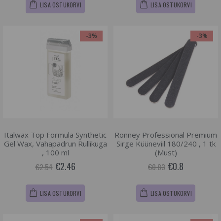
LISA OSTUKORVI
LISA OSTUKORVI
-3%
-3%
Italwax Top Formula Synthetic
Ronney Professional Premium
Gel Wax, Vahapadrun Rullikuga
Sirge Küüneviil 180/240 , 1 tk
, 100 ml
(Must)
€2.46
€0.8
€2.54
€0.83
LISA OSTUKORVI
LISA OSTUKORVI