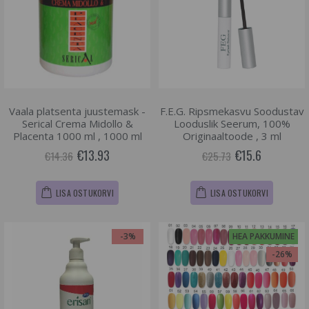
Vaala platsenta juustemask -
F.E.G. Ripsmekasvu Soodustav
Serical Crema Midollo &
Looduslik Seerum, 100%
Placenta 1000 ml , 1000 ml
Originaaltoode , 3 ml
€13.93
€15.6
€14.36
€25.73
LISA OSTUKORVI
LISA OSTUKORVI
-3%
HEA PAKKUMINE
-26%