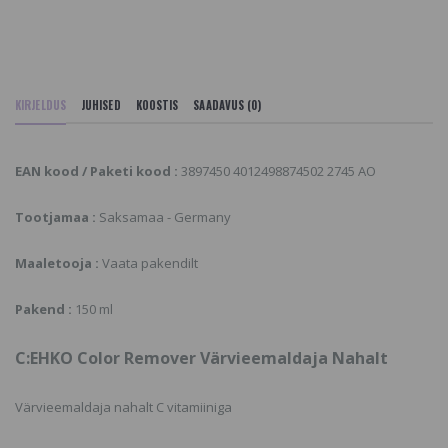
KIRJELDUS
JUHISED
KOOSTIS
SAADAVUS (0)
EAN kood / Paketi kood :
3897450 4012498874502 2745 AO
Tootjamaa :
Saksamaa - Germany
Maaletooja :
Vaata pakendilt
Pakend :
150 ml
C:EHKO Color Remover Värvieemaldaja Nahalt
Värvieemaldaja nahalt C vitamiiniga