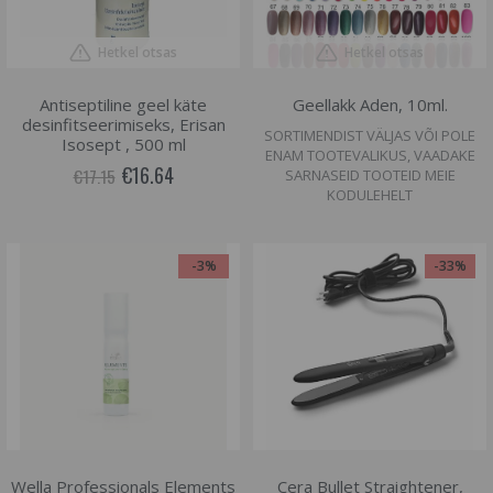
Hetkel otsas
Hetkel otsas
Antiseptiline geel käte
Geellakk Aden, 10ml.
desinfitseerimiseks, Erisan
SORTIMENDIST VÄLJAS VÕI POLE
Isosept , 500 ml
ENAM TOOTEVALIKUS, VAADAKE
€16.64
€17.15
SARNASEID TOOTEID MEIE
KODULEHELT
-3%
-33%
Wella Professionals Elements
Cera Bullet Straightener,