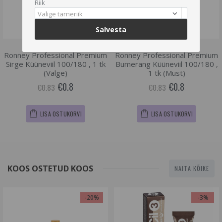
Riik
Valige tarneriik
Salvesta
Ronney Professional Premium
Ronney Professional Premium
Sirge Küüneviil 100/180 , 1 tk
Bumerang Küüneviil 100/180 ,
(Valge)
1 tk (Must)
€0.8
€0.8
€0.83
€0.83
LISA OSTUKORVI
LISA OSTUKORVI
KOOS OSTETUD KOOS
NAITA KÕIKE
-20%
-3%