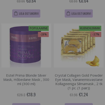
€0.64
€0.64
€0.66
€0.66
LISA OSTUKORVI
LISA OSTUKORVI
POPULAARNE
KLIENDILEMMIK
-28%
-37%
Estel Prima Blonde Silver
Crystal Collagen Gold Powder
Mask, Hõbedane Mask , 300
Eye Mask, Vananemisvastane
ml (300 ml)
Kollageeniga Silmamask , 2 tk
(1 pc. (1 pair))
€18.9
€1.24
€26.3
€1.96