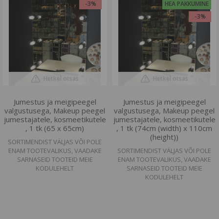
-3%
HEA PAKKUMINE
-3%
Hetkel otsas
Hetkel otsas
Jumestus ja meigipeegel
Jumestus ja meigipeegel
valgustusega, Makeup peegel
valgustusega, Makeup peegel
jumestajatele, kosmeetikutele
jumestajatele, kosmeetikutele
, 1 tk (65 x 65cm)
, 1 tk (74cm (width) x 110cm
(height))
SORTIMENDIST VÄLJAS VÕI POLE
ENAM TOOTEVALIKUS, VAADAKE
SORTIMENDIST VÄLJAS VÕI POLE
SARNASEID TOOTEID MEIE
ENAM TOOTEVALIKUS, VAADAKE
KODULEHELT
SARNASEID TOOTEID MEIE
KODULEHELT