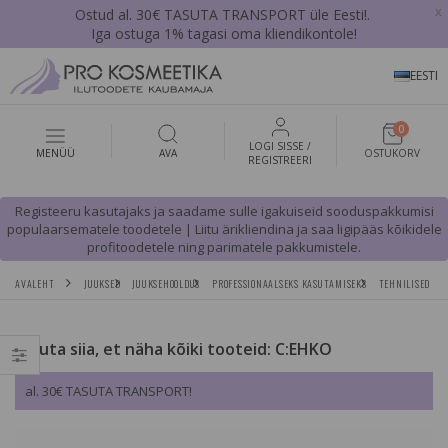
x
Ostud al. 30€ TASUTA TRANSPORT üle Eesti!.
Iga ostuga 1% tagasi oma kliendikontole!
EESTI
0
LOGI SISSE /
MENÜÜ
AVA
OSTUKORV
REGISTREERI
Registeeru kasutajaks ja saadame sulle igakuiseid sooduspakkumisi
populaarsematele toodetele | Liitu ärikliendina ja saa ligipääs kõikidele
profitoodetele ning parimatele pakkumistele.
AVALEHT
JUUKSED
JUUKSEHOOLDUS
PROFESSIONAALSEKS KASUTAMISEKS
TEHNILISED TO
Vajuta siia, et näha kõiki tooteid: C:EHKO
al. 30€ TASUTA TRANSPORT!