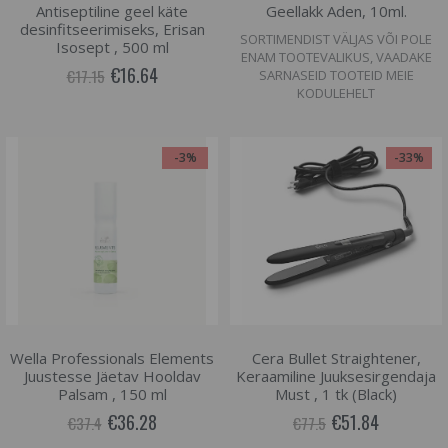
Antiseptiline geel käte
Geellakk Aden, 10ml.
desinfitseerimiseks, Erisan
SORTIMENDIST VÄLJAS VÕI POLE
Isosept , 500 ml
ENAM TOOTEVALIKUS, VAADAKE
€16.64
€17.15
SARNASEID TOOTEID MEIE
KODULEHELT
-3%
-33%
Wella Professionals Elements
Cera Bullet Straightener,
Juustesse Jäetav Hooldav
Keraamiline Juuksesirgendaja
Palsam , 150 ml
Must , 1 tk (Black)
€36.28
€51.84
€37.4
€77.5