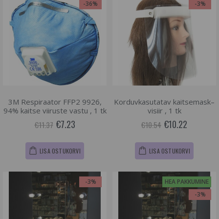
-36%
-3%
3M Respiraator FFP2 9926,
Korduvkasutatav kaitsemask–
94% kaitse viiruste vastu , 1 tk
visiir , 1 tk
€7.23
€10.22
€11.37
€10.54
LISA OSTUKORVI
LISA OSTUKORVI
-3%
HEA PAKKUMINE
-3%