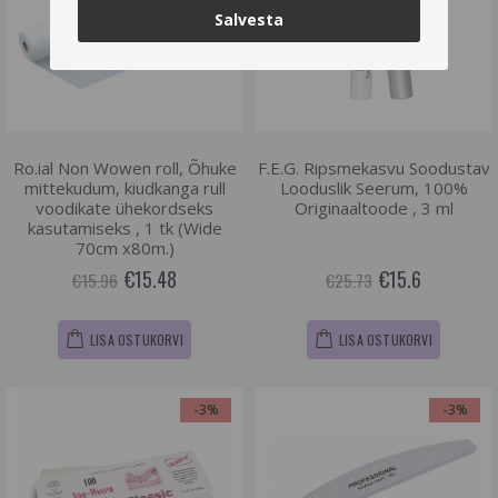
Salvesta
Ro.ial Non Wowen roll, Õhuke
F.E.G. Ripsmekasvu Soodustav
mittekudum, kiudkanga rull
Looduslik Seerum, 100%
voodikate ühekordseks
Originaaltoode , 3 ml
kasutamiseks , 1 tk (Wide
70cm x80m.)
€15.48
€15.6
€15.96
€25.73
LISA OSTUKORVI
LISA OSTUKORVI
-3%
-3%