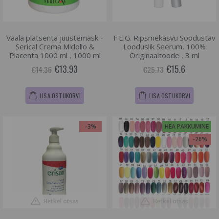
Vaala platsenta juustemask -
F.E.G. Ripsmekasvu Soodustav
Serical Crema Midollo &
Looduslik Seerum, 100%
Placenta 1000 ml , 1000 ml
Originaaltoode , 3 ml
€13.93
€15.6
€14.36
€25.73
LISA OSTUKORVI
LISA OSTUKORVI
-3%
HEA PAKKUMINE
-26%
Hetkel otsas
Hetkel otsas