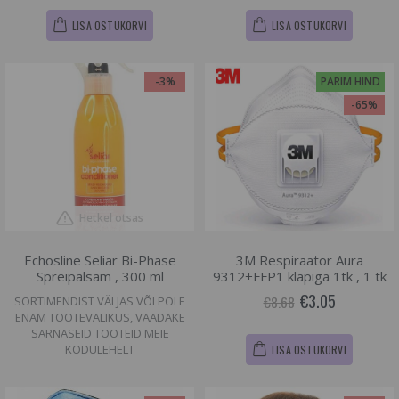
LISA OSTUKORVI
LISA OSTUKORVI
-3%
PARIM HIND
-65%
Hetkel otsas
Echosline Seliar Bi-Phase
3M Respiraator Aura
Spreipalsam , 300 ml
9312+FFP1 klapiga 1tk , 1 tk
€3.05
€8.68
SORTIMENDIST VÄLJAS VÕI POLE
ENAM TOOTEVALIKUS, VAADAKE
SARNASEID TOOTEID MEIE
KODULEHELT
LISA OSTUKORVI