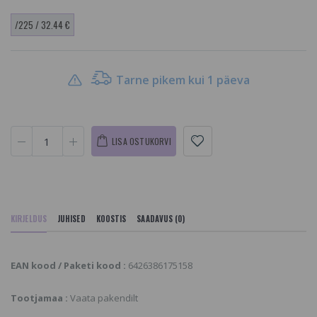
/225 / 32.44 €
Tarne pikem kui 1 päeva
LISA OSTUKORVI
KIRJELDUS
JUHISED
KOOSTIS
SAADAVUS (0)
EAN kood / Paketi kood :
6426386175158
Tootjamaa :
Vaata pakendilt