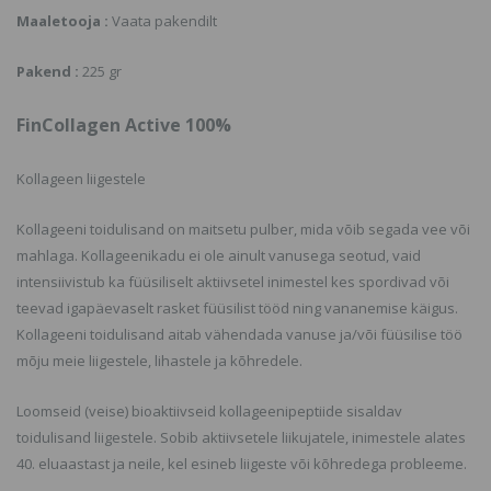
Maaletooja :
Vaata pakendilt
Pakend :
225 gr
FinCollagen Active 100%
Kollageen liigestele
Kollageeni toidulisand on maitsetu pulber, mida võib segada vee või
mahlaga. Kollageenikadu ei ole ainult vanusega seotud, vaid
intensiivistub ka füüsiliselt aktiivsetel inimestel kes spordivad või
teevad igapäevaselt rasket füüsilist tööd ning vananemise käigus.
Kollageeni toidulisand aitab vähendada vanuse ja/või füüsilise töö
mõju meie liigestele, lihastele ja kõhredele.
Loomseid (veise) bioaktiivseid kollageenipeptiide sisaldav
toidulisand liigestele. Sobib aktiivsetele liikujatele, inimestele alates
40. eluaastast ja neile, kel esineb liigeste või kõhredega probleeme.