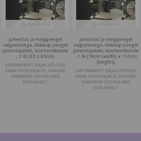
Hetkel otsas
Hetkel otsas
Jumestus ja meigipeegel
Jumestus ja meigipeegel
valgustusega, Makeup peegel
valgustusega, Makeup peegel
jumestajatele, kosmeetikutele
jumestajatele, kosmeetikutele
, 1 tk (65 x 65cm)
, 1 tk (74cm (width) x 110cm
(height))
SORTIMENDIST VÄLJAS VÕI POLE
ENAM TOOTEVALIKUS, VAADAKE
SORTIMENDIST VÄLJAS VÕI POLE
SARNASEID TOOTEID MEIE
ENAM TOOTEVALIKUS, VAADAKE
KODULEHELT
SARNASEID TOOTEID MEIE
KODULEHELT