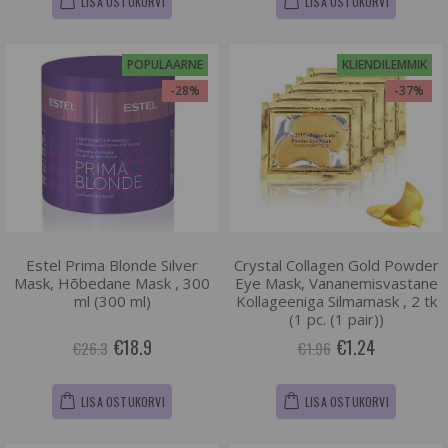
LISA OSTUKORVI
LISA OSTUKORVI
POPULAARNE
KLIENDILEMMIK
-28%
-37%
Estel Prima Blonde Silver
Crystal Collagen Gold Powder
Mask, Hõbedane Mask , 300
Eye Mask, Vananemisvastane
ml (300 ml)
Kollageeniga Silmamask , 2 tk
(1 pc. (1 pair))
€18.9
€1.24
€26.3
€1.96
LISA OSTUKORVI
LISA OSTUKORVI