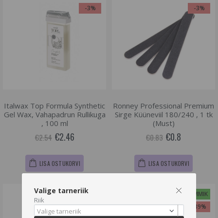
-3%
-3%
Italwax Top Formula Synthetic
Ronney Professional Premium
Gel Wax, Vahapadrun Rullikuga
Sirge Küüneviil 180/240 , 1 tk
, 100 ml
(Must)
€2.46
€0.8
€2.54
€0.83
LISA OSTUKORVI
LISA OSTUKORVI
Valige tarneriik
-3%
KLIENDILEMMIK
Riik
-39%
Valige tarneriik