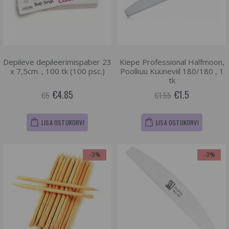
Depileve depileerimispaber 23
Kiepe Professional Halfmoon,
x 7,5cm. , 100 tk (100 psc.)
Poolkuu Küüneviil 180/180 , 1
tk
€4.85
€1.5
€5
€1.55
LISA OSTUKORVI
LISA OSTUKORVI
-3%
-3%