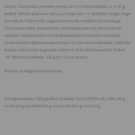
Annus: Soovitatav päevane annus on 1,5-3 teelusikatäit ( u. 5-10 g)
pulbrit. Mõõda päevane annus ja sega see 1-2 detsiliitri veega. Sega
korralikult. Pulbrit võib segada ka muude vedelike või toitudega.
Soovitatav pidev kasutamine. Soovitatud päevast annust ei tohi
ületada. Toidulisand ei ole tasakaalustatud toitumise asendaja.
Hoida lastele kättesaamatus kohas. Ei sobi taimetoitlastele. Säilitada
kuivas kohas kaas tugevasti suletuna. Ei sisalda lisaaineid. Pulber
on lõhna-ja maitseta. 225 g on 1,5 kuu annus
Koostis: Kollageenihüdrolüsaat.
Energiasisaldus: 100 g pulbrit sisaldab 1502 kJ (359 kcal), valku 90 g,
soola 0,9 g, kiudaineid 0 g, süsivesikuid 0 g, rasva 0 g.