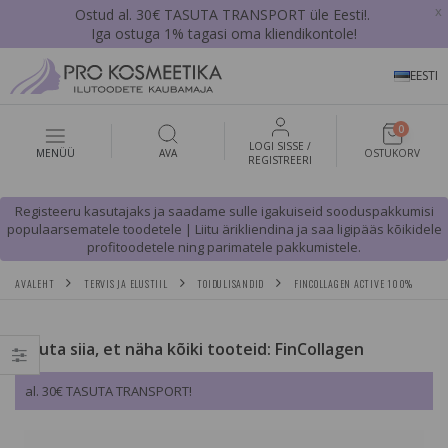
x
Ostud al. 30€ TASUTA TRANSPORT üle Eesti!.
Iga ostuga 1% tagasi oma kliendikontole!
EESTI
0
LOGI SISSE /
MENÜÜ
AVA
OSTUKORV
REGISTREERI
Registeeru kasutajaks ja saadame sulle igakuiseid sooduspakkumisi
populaarsematele toodetele | Liitu ärikliendina ja saa ligipääs kõikidele
profitoodetele ning parimatele pakkumistele.
AVALEHT
TERVIS JA ELUSTIIL
TOIDULISANDID
FINCOLLAGEN ACTIVE 100%
Vajuta siia, et näha kõiki tooteid: FinCollagen
al. 30€ TASUTA TRANSPORT!