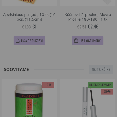
Apelsinipuu pulgad , 10 tk (10
Küüneviil 2-poolne, Moyra
pcs. (11,5cm))
ProFile 180/180 , 1 tk
€1
€2.46
€1.03
€2.54
LISA OSTUKORVI
LISA OSTUKORVI
SOOVITAME
NAITA KÕIKE
-3%
KLIENDILEMMIK
-39%