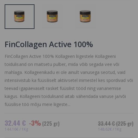
FinCollagen Active 100%
FinCollagen Active 100% Kollageen liigestele Kollageeni
toidulisand on maitsetu pulber, mida võib segada vee või
mahlaga. Kollageenikadu ei ole ainult vanusega seotud, vaid
intensiivistub ka füüsiliselt aktiivsetel inimestel kes spordivad või
teevad igapäevaselt rasket füüsilist tööd ning vananemise
käigus. Kollageeni toidulisand aitab vähendada vanuse ja/või
füüsilise töö mõju meie liigeste...
32.44 €
-3%
(225 gr)
33.44 €
(225 gr)
144.16€ / 1Kg
148.62€ / 1Kg