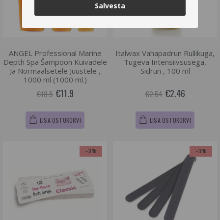
Salvesta
ANGEL Professional Marine
Italwax Vahapadrun Rullikuga,
Depth Spa Šampoon Kuivadele
Tugeva Intensiivsusega,
Ja Normaalsetele Juustele ,
Sidrun , 100 ml
1000 ml (1000 ml.)
€11.9
€2.46
€18.5
€2.54
LISA OSTUKORVI
LISA OSTUKORVI
-3%
-3%