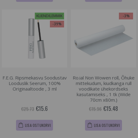
KLIENDILEMMIK
-3%
-39%
F.E.G. Ripsmekasvu Soodustav
Ro.ial Non Wowen roll, Õhuke
Looduslik Seerum, 100%
mittekudum, kiudkanga rull
Originaaltoode , 3 ml
voodikate ühekordseks
kasutamiseks , 1 tk (Wide
70cm x80m.)
€15.6
€15.48
€25.73
€15.96
LISA OSTUKORVI
LISA OSTUKORVI