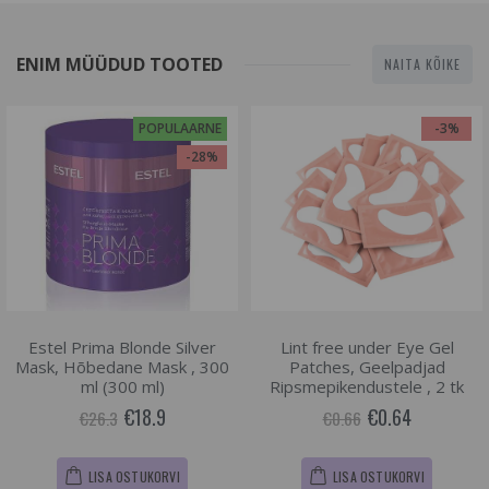
ENIM MÜÜDUD TOOTED
NAITA KÕIKE
POPULAARNE
-3%
-28%
Estel Prima Blonde Silver
Lint free under Eye Gel
Mask, Hõbedane Mask , 300
Patches, Geelpadjad
ml (300 ml)
Ripsmepikendustele , 2 tk
€18.9
€0.64
€26.3
€0.66
LISA OSTUKORVI
LISA OSTUKORVI