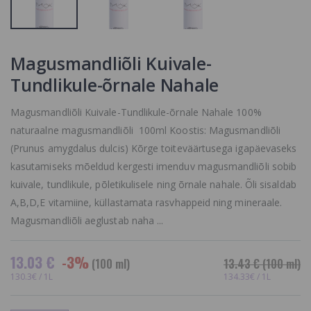
SORTIMENDIST
huulepliiats,
allergiavaba 62
VÄLJAS VÕI POLE
Extreme Nude
ENAM
3 €
TOOTEVALIKUS,
Magusmandliõli Kuivale-
VAADAKE
SARNASEID
Tundlikule-õrnale Nahale
TOOTEID MEIE
KODULEHELT
Magusmandliõli Kuivale-Tundlikule-õrnale Nahale 100%
Goldwell
naturaalne magusmandliõli 100ml Koostis: Magusmandliõli
DualSenses Ric
(Prunus amygdalus dulcis) Kõrge toiteväärtusega igapäevaseks
Repair, Palsam
Kuivadele ja
kasutamiseks mõeldud kergesti imenduv magusmandliõli sobib
Stressis Juustel
kuivale, tundlikule, põletikulisele ning õrnale nahale. Õli sisaldab
38.95 €
A,B,D,E vitamiine, küllastamata rasvhappeid ning mineraale.
Magusmandliõli aeglustab naha ...
13.03 €
-3%
(100 ml)
13.43 €
(100 ml)
130.3€ / 1L
134.33€ / 1L