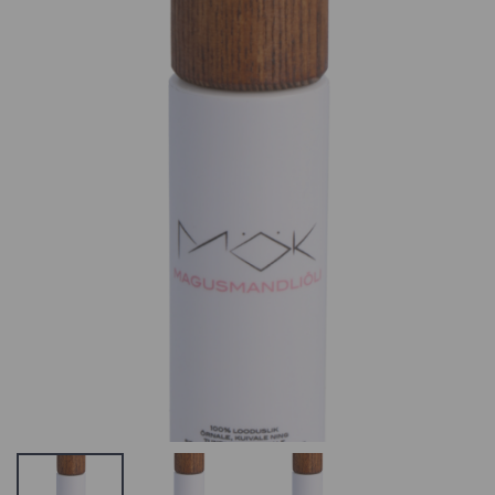
Kilekott
Alter Ego
väike/suur testi
Passion Tooniv
toote nimi
Mask Orange
0.21 €
SORTIMENDIST
VÄLJAS VÕI POLE
ENAM
Goldwell
TOOTEVALIKUS,
Kerasilk
VAADAKE
Reconstruct
SARNASEID
Conditioner
TOOTEID MEIE
Palsam Stressis
KODULEHELT
ja Tõrksatele
Juustele
20.15 €
Alter Ego
Passion Tooniv
Mask Black
Aden veekindel