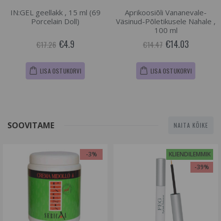
IN:GEL geellakk , 15 ml (69
Aprikoosiõli Vananevale-
Porcelain Doll)
Väsinud-Põletikusele Nahale ,
100 ml
€4.9
€14.03
€17.26
€14.47
LISA OSTUKORVI
LISA OSTUKORVI
SOOVITAME
NAITA KÕIKE
-3%
KLIENDILEMMIK
-39%