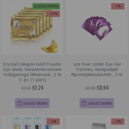
KLIENDILEMMIK
-3%
-37%
Crystal Collagen Gold Powder
Lint Free Under Eye Gel
Eye Mask, Vananemisvastane
Patches, Geelpadjad
Kollageeniga Silmamask , 2 tk
Ripsmepikendustele , 2 tk
(1 pc. (1 pair))
€1.24
€0.64
€1.96
€0.66
LISA OSTUKORVI
LISA OSTUKORVI
-3%
-3%