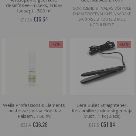
desinfitseerimiseks, Erisan
SORTIMENDIST VÄLJAS VÕI POLE
Isosept , 500 ml
ENAM TOOTEVALIKUS, VAADAKE
€16.64
€17.15
SARNASEID TOOTEID MEIE
KODULEHELT
-3%
-33%
Wella Professionals Elements
Cera Bullet Straightener,
Juustesse Jäetav Hooldav
Keraamiline Juuksesirgendaja
Palsam , 150 ml
Must , 1 tk (Black)
€36.28
€51.84
€37.4
€77.5