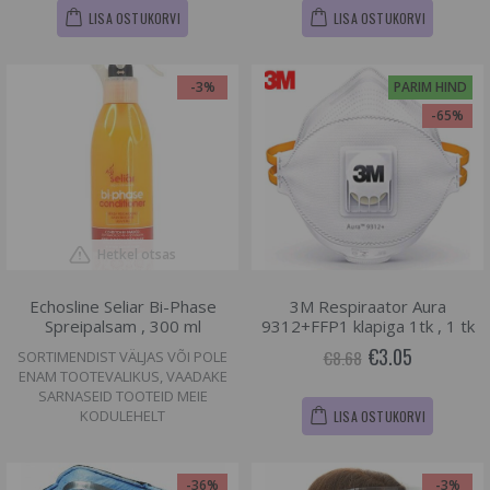
LISA OSTUKORVI
LISA OSTUKORVI
-3%
PARIM HIND
-65%
Hetkel otsas
Echosline Seliar Bi-Phase
3M Respiraator Aura
Spreipalsam , 300 ml
9312+FFP1 klapiga 1tk , 1 tk
€3.05
€8.68
SORTIMENDIST VÄLJAS VÕI POLE
ENAM TOOTEVALIKUS, VAADAKE
SARNASEID TOOTEID MEIE
KODULEHELT
LISA OSTUKORVI
-36%
-3%