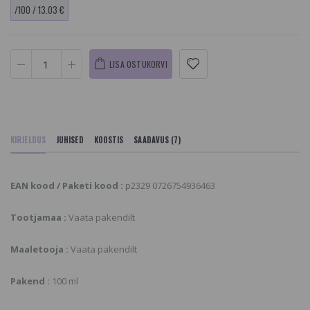
/100 / 13.03 €
LISA OSTUKORVI
KIRJELDUS
JUHISED
KOOSTIS
SAADAVUS (7)
EAN kood / Paketi kood :
p2329 0726754936463
Tootjamaa :
Vaata pakendilt
Maaletooja :
Vaata pakendilt
Pakend :
100 ml