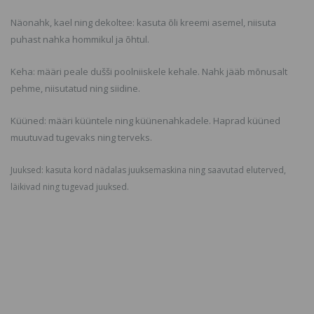
Näonahk, kael ning dekoltee: kasuta õli kreemi asemel, niisuta
puhast nahka hommikul ja õhtul.
Keha: määri peale dušši poolniiskele kehale. Nahk jääb mõnusalt
pehme, niisutatud ning siidine.
Küüned: määri küüntele ning küünenahkadele. Haprad küüned
muutuvad tugevaks ning terveks.
Juuksed: kasuta kord nädalas juuksemaskina ning saavutad eluterved,
läikivad ning tugevad juuksed.