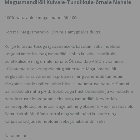
Magusmandliõli Kuivale-Tundlikule-õrnale Nahale
100% naturaalne magusmandliõli 100ml
Koostis: Magusmandliõli (Prunus amygdalus dulcis)
Kõrge toiteväärtusega igapäevaseks kasutamiseks mõeldud
kergesti imenduv magusmandliõli sobib kuivale, tundlikule,
põletikulisele ning õrnale nahale. Õli sisaldab A,B,D,E vitamiine,
küllastamata rasvhappeid ning mineraale. Magusmandliõli
aeglustab naha vananemisprotsessi ning vähendab tumedaid
rõngaid silmade ümber, sobib hästi silmaümbruse nahale. Samuti
parandab õli naha pH-d. Sobib väga hästi beebidele ja väikelastele
nahaärrituste leevendamiseks. Magusmandliõli leevendab
päikesepõletust, punetusi, sügelust ning ekseemi. Hea massaažiõli.
Samuti aitab õli kõõma korral ning sobib hästi kuivade ning
kahjustunud juuste hooldamiseks ja läike andmiseks.
Kasutamine