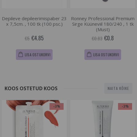
Depileve depileerimispaber 23
Ronney Professional Premium
x 7,5cm. , 100 tk (100 psc.)
Sirge Küüneviil 180/240 , 1 tk
(Must)
€4.85
€0.8
€5
€0.83
LISA OSTUKORVI
LISA OSTUKORVI
KOOS OSTETUD KOOS
NAITA KÕIKE
-3%
-3%