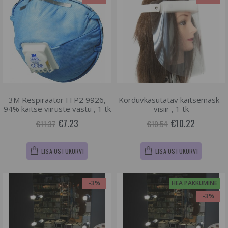
3M Respiraator FFP2 9926,
Korduvkasutatav kaitsemask–
94% kaitse viiruste vastu , 1 tk
visiir , 1 tk
€7.23
€10.22
€11.37
€10.54
LISA OSTUKORVI
LISA OSTUKORVI
-3%
HEA PAKKUMINE
-3%