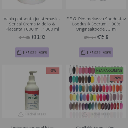
Vaala platsenta juustemask -
F.E.G. Ripsmekasvu Soodustav
Serical Crema Midollo &
Looduslik Seerum, 100%
Placenta 1000 ml , 1000 ml
Originaaltoode , 3 ml
€13.93
€15.6
€14.36
€25.73
LISA OSTUKORVI
LISA OSTUKORVI
-3%
HEA PAKKUMINE
-26%
Hetkel otsas
Hetkel otsas
Antiseptiline geel käte
Geellakk Aden, 10ml.