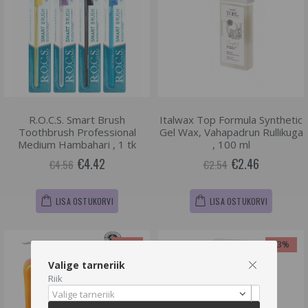
R.O.C.S. Smart Brush
Italwax Top Formula Synthetic
Toothbrush Professional
Gel Wax, Vahapadrun Rullikuga
Medium Hambahari , 1 tk
, 100 ml
€4.42
€2.46
€4.56
€2.54
LISA OSTUKORVI
LISA OSTUKORVI
-36%
-3%
Valige tarneriik
Riik
Valige tarneriik