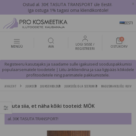
x
Ostud al. 30€ TASUTA TRANSPORT üle Eesti!.
Iga ostuga 1% tagasi oma kliendikontole!
EESTI
0
LOGI SISSE /
MENÜÜ
AVA
OSTUKORV
REGISTREERI
Registeeru kasutajaks ja saadame sulle igakuiseid sooduspakkumisi
populaarsematele toodetele | Liitu ärikliendina ja saa ligipääs kõikidele
profitoodetele ning parimatele pakkumistele.
AVALEHT
JUUKSED
JUUKSEHOOLDUS
JUUKSEÕLID-JA SEERUMID
MAGUSMANDLIÕLI KUIVAL
Vajuta siia, et näha kõiki tooteid: MÖK
al. 30€ TASUTA TRANSPORT!