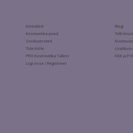
Kontaktid
Blogi
Kosmeetika-poed
Telli ilm
Soodustooted
Küsimuse
Tule tööle
Usaldusv
PRO Kosmeetika Tallinn
KKK ja Pr
Logi sisse / Registreeri