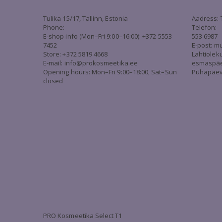
Tulika 15/17, Tallinn, Estonia
Aadress: 
Phone:
Telefon:
E-shop info (Mon–Fri 9:00–16:00): +372 5553
553 6987
7452
E-post:
mu
Store: +372 5819 4668
Lahtiolek
E-mail:
info@prokosmeetika.ee
esmaspäev 
Opening hours: Mon–Fri 9:00–18:00, Sat–Sun
Pühapäev 
closed
PRO Kosmeetika Select T1