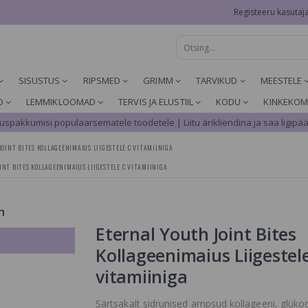
Registeeru kasutaj
SISUSTUS
RIPSMED
GRIMM
TARVIKUD
MEESTELE
D
LEMMIKLOOMAD
TERVIS JA ELUSTIIL
KODU
KINKEKOM
spakkumisi populaarsematele toodetele | Liitu ärikliendina ja saa ligipää
OINT BITES KOLLAGEENIMAIUS LIIGESTELE C VITAMIINIGA
INT BITES KOLLAGEENIMAIUS LIIGESTELE C VITAMIINIGA
h
Eternal Youth Joint Bites
Kollageenimaius Liigestel
vitamiiniga
Särtsakalt sidrunised ampsud kollageeni, glüko