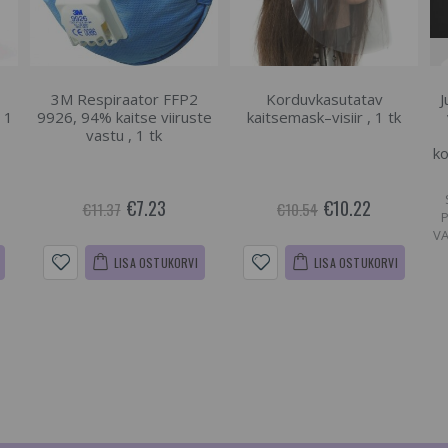
3M Respiraator FFP2
Korduvkasutatav
J
 1
9926, 94% kaitse viiruste
kaitsemask–visiir , 1 tk
vastu , 1 tk
ko
€7.23
€10.22
€11.37
€10.54
VA
LISA OSTUKORVI
LISA OSTUKORVI