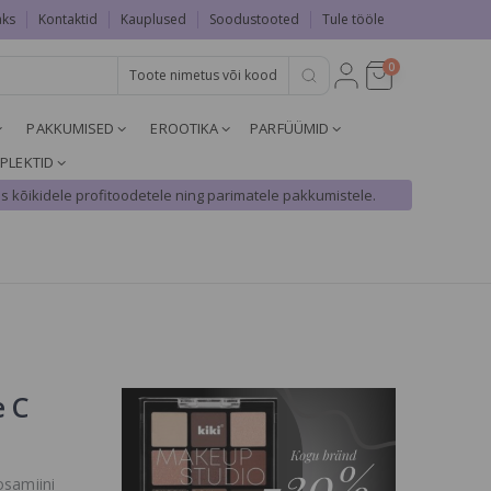
aks
Kontaktid
Kauplused
Soodustooted
Tule tööle
0
PAKKUMISED
EROOTIKA
PARFÜÜMID
PLEKTID
s kõikidele profitoodetele ning parimatele pakkumistele.
e C
osamiini