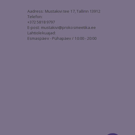
3
Aadress: Mustakivi tee 17, Tallinn 13912
Telefon:
+372 5818 9797
E-post:
mustakivi@prokosmeetika.ee
Lahtiolekuajad:
Esmaspäev - Pühapäev / 10:00 - 20:00