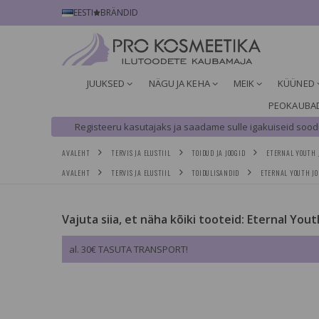
EESTI
BRÄNDID
JUUKSED
NÄGU JA KEHA
MEIK
KÜÜNED
PEOKAUBA
Registeeru kasutajaks ja saadame sulle igakuiseid soodu
AVALEHT
TERVIS JA ELUSTIIL
TOIDUD JA JOOGID
ETERNAL YOUTH J
AVALEHT
TERVIS JA ELUSTIIL
TOIDULISANDID
ETERNAL YOUTH JO
Vajuta siia, et näha kõiki tooteid: Eternal Yout
al. 30€ TASUTA TRANSPORT!