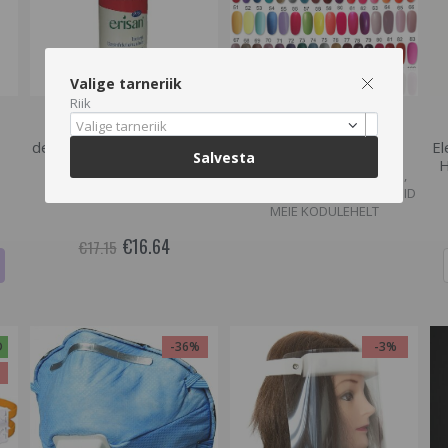
Hetkel otsas
Hetkel otsas
Valige tarneriik
Riik
Valige tarneriik
Antiseptiline geel käte
Geellakk Aden, 10ml.
desinfitseerimiseks, Erisan
El
Salvesta
SORTIMENDIST VÄLJAS VÕI
Isosept , 500 ml
H
POLE ENAM TOOTEVALIKUS,
VAADAKE SARNASEID TOOTEID
MEIE KODULEHELT
€16.64
€17.15
D
-36%
-3%
%