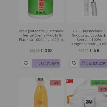
Vaala platsenta juustemask
F.E.G. Ripsmekasvu
- Serical Crema Midollo &
Soodustav Looduslik
Placenta 1000 ml , 1000 ml
Seerum, 100%
Originaaltoode , 3 ml
€13.93
€15.6
€14.36
€25.73
LISA OSTUKORVI
LISA OSTUKORVI
-3%
PARIM HIN
-65