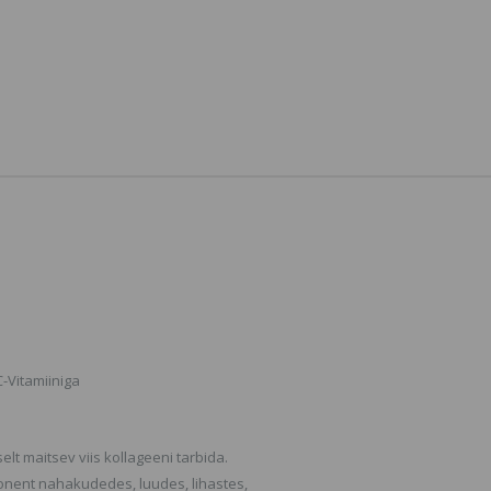
Rasplikleebised
Angel Pro
Expert, Co
2.17 €
Šampoon V
Juustele
21.6 €
Matrix Total Results
High Amplify Shampoo
Hemp See
Šampoon Õhukestele
Butter Dr
Juustele
Kehavõi
28.35 €
18.5 €
Eternal Youth Crunchy
IN:Gel Po
Collagen Bites, Eternal
Küüneviil
Youth Šokolaadiga
1.55 €
kaetud tatrapallid ilu-
ja liigeste kollageeni
ning C-vitamiiniga.
22.26 €
-Vitamiiniga
t maitsev viis kollageeni tarbida.
onent nahakudedes, luudes, lihastes,