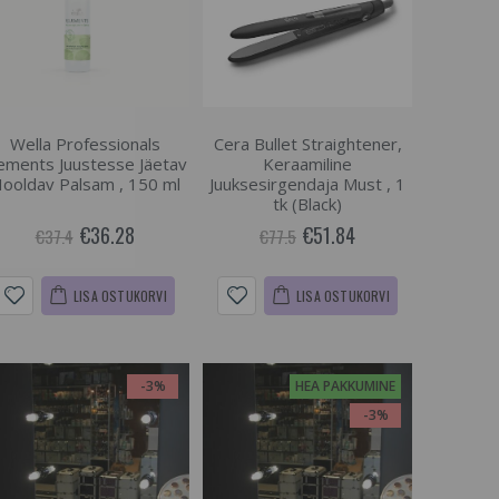
Wella Professionals
Cera Bullet Straightener,
ements Juustesse Jäetav
Keraamiline
ooldav Palsam , 150 ml
Juuksesirgendaja Must , 1
tk (Black)
€36.28
€51.84
€37.4
€77.5
LISA OSTUKORVI
LISA OSTUKORVI
-3%
HEA PAKKUMINE
-3%