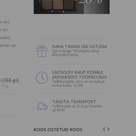
 viis
n on
uudes,
samiin on
RAHA TAGASI IGA OSTUGA
Iga ostuga 1% tagasi oma
kliendikontole
.
LAOSOLEV KAUP KOHALE
JÄRGMISEKS TÖÖPÄEVAKS
€
(150 gr)
Tellimustele, mis on esitatud
enne kella 13.00!
/ 1Kg
TASUTA TRANSPORT
Tellimuste al 25 € ja Soome
al 99 €!
KOOS OSTETUD KOOS