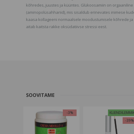
kõhredes, juustes ja küüntes. Glükoosamiin on orgaaniline
(aminopolüsahhariid), mis sisaldub erinevates inimese kude
kaasa kollageeni normaalsele moodustumisele kõhrede ja l
aitab kaitsta rakke oksüdatiivse stressi eest.
SOOVITAME
-3%
KLIENDILEMMI
-39