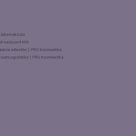
a käibemaksuta
d-vastused KKK
äärne ettevõte | PRO Kosmeetika
ivaatsuspoliitika | PRO Kosmeetika