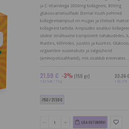
ja C-Vitamiiniga 2000mg kollageeni, 800mg
glükoosamiinsulfaati Eternal Youth pehmed
kollageeniampsud on mugav ja tõeliselt maitsev
kollageeni tarbida. Ampsudes sisalduv kollagee
oluline struktuurne komponent nahakudedes, l
lihastes, kõhredes, juustes ja küüntes. Glükoo
orgaaniline süsivesikute ja valguühend
(aminopolüsahhariid), mis sisaldub erinevates ..
21.59 €
-3%
(150 gr)
22.26 
143.94€ / 1Kg
148.39€ 
/150 / 21.59 €
LISA OSTUKORVI