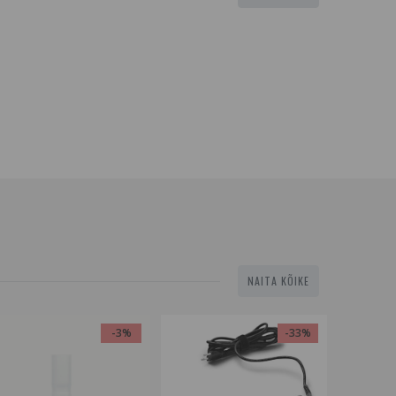
NAITA KÕIKE
-3%
-33%