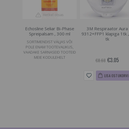
Hetkel otsas
Echosline Seliar Bi-Phase
3M Respiraator Aura
Spreipalsam , 300 ml
9312+FFP1 klapiga 1tk ,
tk
SORTIMENDIST VÄLJAS VÕI
POLE ENAM TOOTEVALIKUS,
VAADAKE SARNASEID TOOTEID
MEIE KODULEHELT
€3.05
€8.68
LISA OSTUKORVI