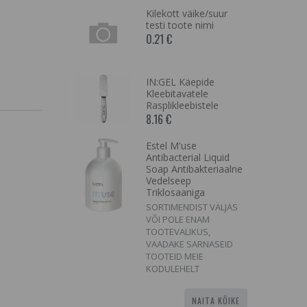
fessional
Kilekott väike/suur
lor-Lock
testi toote nimi
ärvitud
0.21 €
IN:GEL Käepide
d Skin
Kleebitavatele
eamsicle
Rasplikleebistele
8.16 €
Estel M'use
olkuu
Antibacterial Liquid
 150/150
Soap Antibakteriaalne
Vedelseep
Triklosaaniga
SORTIMENDIST VÄLJAS
VÕI POLE ENAM
TOOTEVALIKUS,
VAADAKE SARNASEID
TOOTEID MEIE
KODULEHELT
NAITA KÕIKE