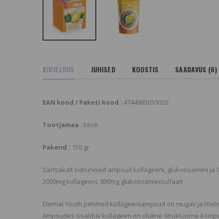
ternal Youth Beauty
Jane Iredale Amazing
ites Kollageenimaius
Base® Meigipõhi,
 vitamiiniga
Tolmpuuder Golden
Glow
2.26 €
SORTIMENDIST VÄLJAS
VÕI POLE ENAM
stel Curex Sun Flower
TOOTEVALIKUS,
et Komplekt
KIRJELDUS
JUHISED
KOOSTIS
SAADAVUS (6)
VAADAKE SARNASEID
ORTIMENDIST VÄLJAS
TOOTEID MEIE
ÕI POLE ENAM
KODULEHELT
OOTEVALIKUS,
EAN kood / Paketi kood :
4744965010020
AADAKE SARNASEID
Moyra Küünenaha õli
OOTEID MEIE
Raspberry Pink
ODULEHELT
Tootjamaa :
Eesti
3.99 €
vyBears Vibrant Skin
Pakend :
150 gr
ummikarud nahale
Rasplikleebised (80
6.95 €
grit)
4.84 €
Särtsakalt sidrunised ampsud kollageeni, glükoosamiini ja C
2000mg kollageeni, 800mg glükoosamiinsulfaati
Eternal Youth pehmed kollageeniampsud on mugav ja tõelisel
Ampsudes sisalduv kollageen on oluline struktuurne komp