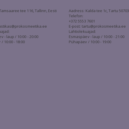
Tamsaaree tee 116, Tallinn, Eesti
Aadress: Kalda tee 1c, Tartu 5070
Telefon:
+372 5553 7601
stikas@prokosmeetika.ee
E-post:
tartu@prokosmeetika.ee
uajad:
Lahtiolekuajad:
- laup / 10:00 - 20:00
Esmaspäev - laup / 10:00 - 21:00
/ 10:00 - 18:00
Pühapäev / 10:00 - 19:00