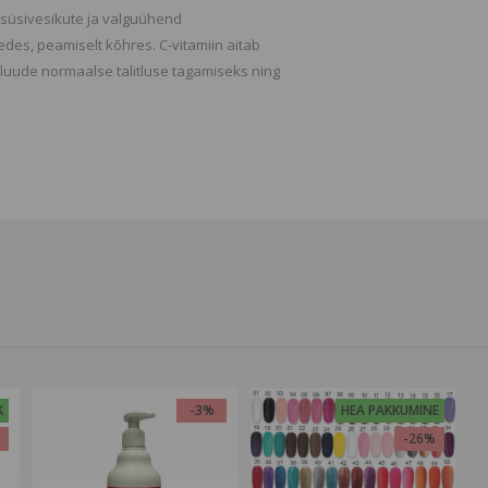
 süsivesikute ja valguühend
des, peamiselt kõhres. C-vitamiin aitab
uude normaalse talitluse tagamiseks ning
K
-3%
HEA PAKKUMINE
%
-26%