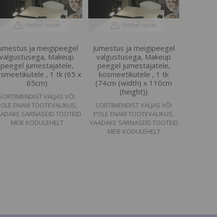
Hetkel otsas
Hetkel otsas
umestus ja meigipeegel
Jumestus ja meigipeegel
valgustusega, Makeup
valgustusega, Makeup
peegel jumestajatele,
peegel jumestajatele,
smeetikutele , 1 tk (65 x
kosmeetikutele , 1 tk
65cm)
(74cm (width) x 110cm
(height))
SORTIMENDIST VÄLJAS VÕI
POLE ENAM TOOTEVALIKUS,
SORTIMENDIST VÄLJAS VÕI
ADAKE SARNASEID TOOTEID
POLE ENAM TOOTEVALIKUS,
MEIE KODULEHELT
VAADAKE SARNASEID TOOTEID
MEIE KODULEHELT