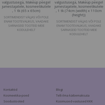
valgustusega, Makeup peegel
valgustusega, Makeup peegel
jumestajatele, kosmeetikutele
jumestajatele, kosmeetikutele
, 1 tk (65 x 65cm)
, 1 tk (74cm (width) x 110cm
(height))
SORTIMENDIST VÄLJAS VÕI POLE
ENAM TOOTEVALIKUS, VAADAKE
SORTIMENDIST VÄLJAS VÕI POLE
SARNASEID TOOTEID MEIE
ENAM TOOTEVALIKUS, VAADAKE
KODULEHELT
SARNASEID TOOTEID MEIE
KODULEHELT
Kontaktid
Blogi
Kosmeetika-poed
Telli ilma käibemaksuta
Soodustooted
Küsimused-vastused KKK