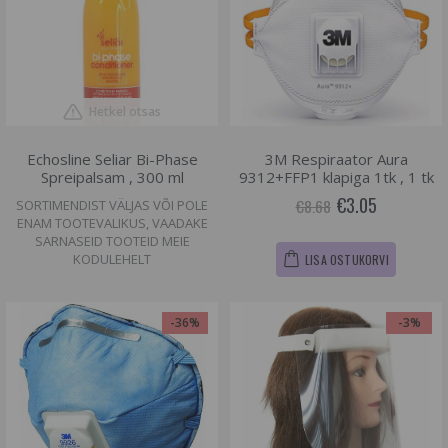
Hetkel otsas
Echosline Seliar Bi-Phase
3M Respiraator Aura
Spreipalsam , 300 ml
9312+FFP1 klapiga 1tk , 1 tk
€3.05
€8.68
SORTIMENDIST VÄLJAS VÕI POLE
ENAM TOOTEVALIKUS, VAADAKE
SARNASEID TOOTEID MEIE
KODULEHELT
LISA OSTUKORVI
-36%
-3%