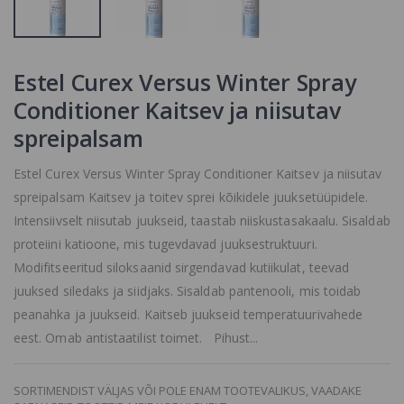
VAADAKE
VAADAKE
SARNASEID
SARNASEID
TOOTEID MEIE
TOOTEID MEIE
KODULEHELT
KODULEHELT
Estel Curex Versus Winter Spray
L'oreal
Conditioner Kaitsev ja niisutav
Professionnel
Volumetry
spreipalsam
Volume Inflator
Soengupuuder
SORTIMENDIST
Estel Curex Versus Winter Spray Conditioner Kaitsev ja niisutav
VÄLJAS VÕI POLE
spreipalsam Kaitsev ja toitev sprei kõikidele juuksetüüpidele.
ENAM
Intensiivselt niisutab juukseid, taastab niiskustasakaalu. Sisaldab
TOOTEVALIKUS,
VAADAKE
proteiini katioone, mis tugevdavad juuksestruktuuri.
SARNASEID
Modifitseeritud siloksaanid sirgendavad kutiikulat, teevad
TOOTEID MEIE
KODULEHELT
juuksed siledaks ja siidjaks. Sisaldab pantenooli, mis toidab
peanahka ja juukseid. Kaitseb juukseid temperatuurivahede
eest. Omab antistaatilist toimet. Pihust...
SORTIMENDIST VÄLJAS VÕI POLE ENAM TOOTEVALIKUS, VAADAKE