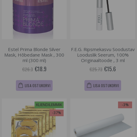
Estel Prima Blonde Silver
F.E.G. Ripsmekasvu Soodustav
Mask, Hõbedane Mask , 300
Looduslik Seerum, 100%
ml (300 ml)
Originaaltoode , 3 ml
€18.9
€15.6
€26.3
€25.73
LISA OSTUKORVI
LISA OSTUKORVI
KLIENDILEMMIK
-3%
-37%