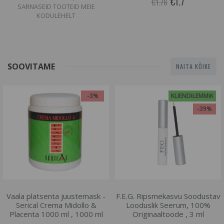
€1.7
€1.76
SARNASEID TOOTEID MEIE
KODULEHELT
SOOVITAME
NAITA KÕIKE
-3%
KLIENDILEMMIK
-39%
Vaala platsenta juustemask -
F.E.G. Ripsmekasvu Soodustav
Serical Crema Midollo &
Looduslik Seerum, 100%
Placenta 1000 ml , 1000 ml
Originaaltoode , 3 ml