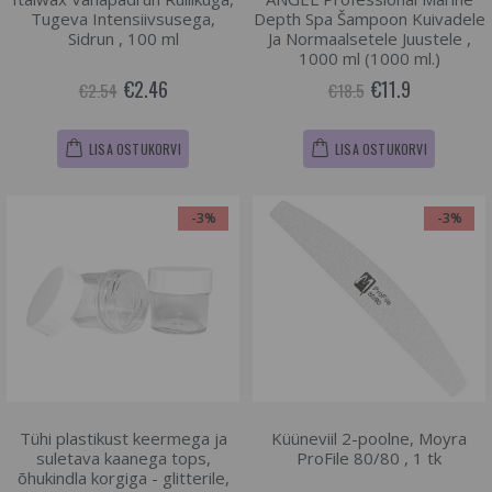
Tugeva Intensiivsusega,
Depth Spa Šampoon Kuivadele
Sidrun , 100 ml
Ja Normaalsetele Juustele ,
1000 ml (1000 ml.)
€2.46
€11.9
€2.54
€18.5
LISA OSTUKORVI
LISA OSTUKORVI
-3%
-3%
Tühi plastikust keermega ja
Küüneviil 2-poolne, Moyra
suletava kaanega tops,
ProFile 80/80 , 1 tk
õhukindla korgiga - glitterile,