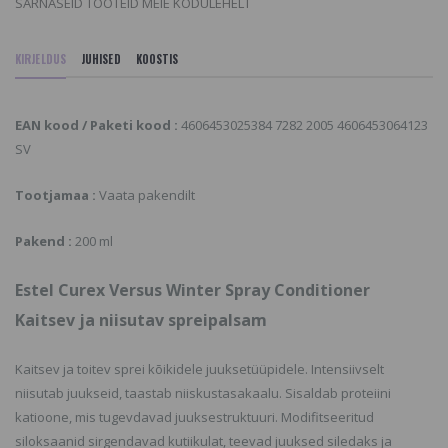
SARNASEID TOOTEID MEIE KODULEHELT
KIRJELDUS
JUHISED
KOOSTIS
EAN kood / Paketi kood :
4606453025384 7282 2005 4606453064123
SV
Tootjamaa :
Vaata pakendilt
Pakend :
200 ml
Estel Curex Versus Winter Spray Conditioner
Kaitsev ja niisutav spreipalsam
Kaitsev ja toitev sprei kõikidele juuksetüüpidele. Intensiivselt
niisutab juukseid, taastab niiskustasakaalu. Sisaldab proteiini
katioone, mis tugevdavad juuksestruktuuri. Modifitseeritud
siloksaanid sirgendavad kutiikulat, teevad juuksed siledaks ja