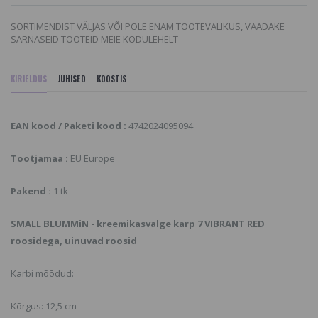
SORTIMENDIST VÄLJAS VÕI POLE ENAM TOOTEVALIKUS, VAADAKE
SARNASEID TOOTEID MEIE KODULEHELT
KIRJELDUS
JUHISED
KOOSTIS
EAN kood / Paketi kood :
4742024095094
Tootjamaa :
EU Europe
Pakend :
1 tk
SMALL BLUMMiN - kreemikasvalge karp 7 VIBRANT RED
roosidega, uinuvad roosid
Karbi mõõdud:
Kõrgus: 12,5 cm