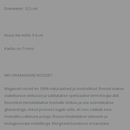
Diameeter: 12,5 cm
Roosi õie mõõt: 5-6 cm
Karbis on 7 roosi
MIS ON MAGAVAD ROOSID?
Magavad roosid on 100% naturaalsed ja looduslikud. Roosid viiakse
stabiilsesse olekusse ja säilitatakse spetsiaalse tehnoloogia abil.
Roosidest eemaldatakse loomulik niiskus ja see asendatakse
glütseriiniga. Antud protsess tagab selle, et roos säilitab oma
loomuliku välimuse ja kuju. Roose töödeldakse taimsete ja
biolagunevate vedelikega. Mürgiseid koostisosi ei kasutata.