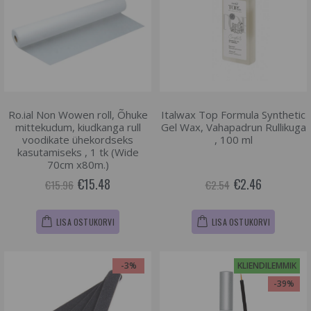
Ro.ial Non Wowen roll, Õhuke
Italwax Top Formula Synthetic
mittekudum, kiudkanga rull
Gel Wax, Vahapadrun Rullikuga
voodikate ühekordseks
, 100 ml
kasutamiseks , 1 tk (Wide
70cm x80m.)
€15.48
€2.46
€15.96
€2.54
LISA OSTUKORVI
LISA OSTUKORVI
-3%
KLIENDILEMMIK
-39%