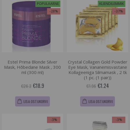
POPULAARNE
KLIENDILEMMIK
-28%
-37%
Estel Prima Blonde Silver
Crystal Collagen Gold Powder
Mask, Hõbedane Mask , 300
Eye Mask, Vananemisvastane
ml (300 ml)
Kollageeniga Silmamask , 2 tk
(1 pc. (1 pair))
€18.9
€1.24
€26.3
€1.96
LISA OSTUKORVI
LISA OSTUKORVI
-3%
-3%