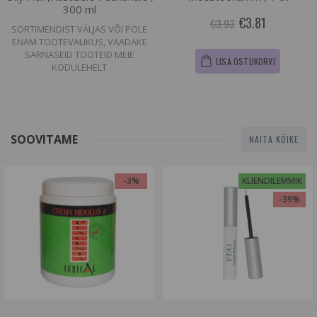
300 ml
€3.81
€3.93
SORTIMENDIST VÄLJAS VÕI POLE
ENAM TOOTEVALIKUS, VAADAKE
SARNASEID TOOTEID MEIE
LISA OSTUKORVI
KODULEHELT
SOOVITAME
NAITA KÕIKE
-3%
KLIENDILEMMIK
-39%