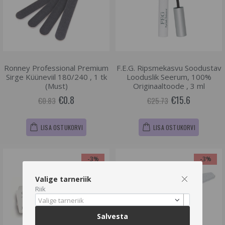
Ronney Professional Premium
F.E.G. Ripsmekasvu Soodustav
Sirge Küüneviil 180/240 , 1 tk
Looduslik Seerum, 100%
(Must)
Originaaltoode , 3 ml
€0.8
€15.6
€0.83
€25.73
LISA OSTUKORVI
LISA OSTUKORVI
-3%
-3%
Valige tarneriik
Riik
Valige tarneriik
Salvesta