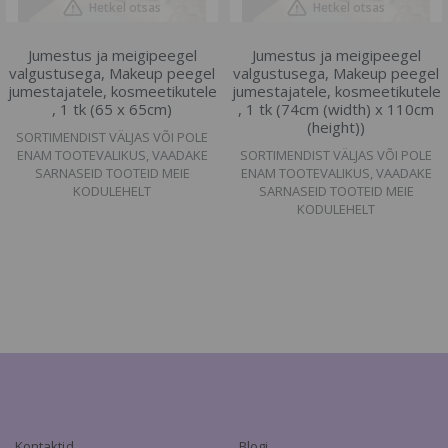
Hetkel otsas
Hetkel otsas
Jumestus ja meigipeegel
Jumestus ja meigipeegel
valgustusega, Makeup peegel
valgustusega, Makeup peegel
jumestajatele, kosmeetikutele
jumestajatele, kosmeetikutele
, 1 tk (65 x 65cm)
, 1 tk (74cm (width) x 110cm
(height))
SORTIMENDIST VÄLJAS VÕI POLE
ENAM TOOTEVALIKUS, VAADAKE
SORTIMENDIST VÄLJAS VÕI POLE
SARNASEID TOOTEID MEIE
ENAM TOOTEVALIKUS, VAADAKE
KODULEHELT
SARNASEID TOOTEID MEIE
KODULEHELT
Kontaktid
Blogi