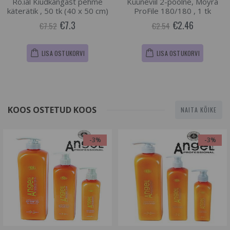
Ro.ial Kiudkangast pehme
Küüneviil 2-poolne, Moyra
käterätik , 50 tk (40 x 50 cm)
ProFile 180/180 , 1 tk
€7.3
€2.46
€7.52
€2.54
LISA OSTUKORVI
LISA OSTUKORVI
KOOS OSTETUD KOOS
NAITA KÕIKE
-3%
-3%