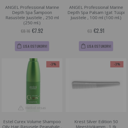
ANGEL Professional Marine
ANGEL Professional Marine
Depth Spa Šampoon
Depth Spa Palsam Igat Tüüpi
Rasustele Juustele , 250 ml
Juustele , 100 ml (100 ml.)
(250 ml.)
€7.92
€2.91
€8.16
€3
LISA OSTUKORVI
LISA OSTUKORVI
-3%
-3%
Hetkel otsas
Estel Curex Volume Shampoo
Krest Silver Edition 50
Oily Hair,Rasusele Peanahale ,
Meestöökamm , 1 tk