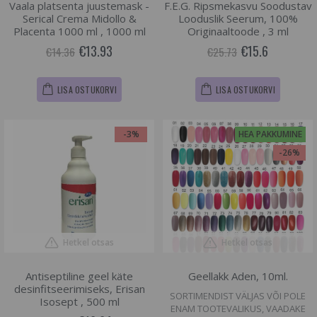
Vaala platsenta juustemask -
F.E.G. Ripsmekasvu Soodustav
Serical Crema Midollo &
Looduslik Seerum, 100%
Placenta 1000 ml , 1000 ml
Originaaltoode , 3 ml
€13.93
€15.6
€14.36
€25.73
LISA OSTUKORVI
LISA OSTUKORVI
-3%
HEA PAKKUMINE
-26%
Hetkel otsas
Hetkel otsas
Antiseptiline geel käte
Geellakk Aden, 10ml.
desinfitseerimiseks, Erisan
SORTIMENDIST VÄLJAS VÕI POLE
Isosept , 500 ml
ENAM TOOTEVALIKUS, VAADAKE