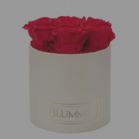
Kilekott
Wako Bright
väike/suur testi
Satin Cape,
toote nimi
Lõikuslina
0.21 €
19.53 €
BraveHead
ANGEL
Pihustiga Pudel
Professional
360
Marine Depth
7.75 €
Spa Šampoon
Rasustele
Juustele
8.16 €
ANGEL
Professional
Marine Depth
Spa Palsam Igat
Tüüpi Juustele
3 €