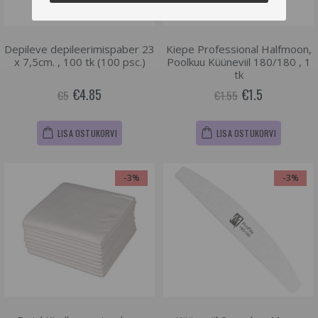
Depileve depileerimispaber 23
Kiepe Professional Halfmoon,
x 7,5cm. , 100 tk (100 psc.)
Poolkuu Küüneviil 180/180 , 1
tk
€4.85
€1.5
€5
€1.55
LISA OSTUKORVI
LISA OSTUKORVI
-3%
-3%