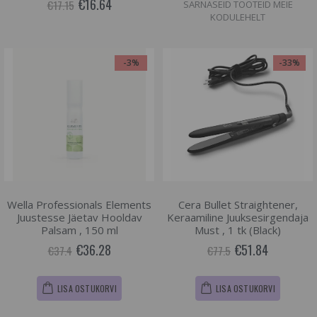
€16.64
€17.15
SARNASEID TOOTEID MEIE
KODULEHELT
-3%
-33%
Wella Professionals Elements
Cera Bullet Straightener,
Juustesse Jäetav Hooldav
Keraamiline Juuksesirgendaja
Palsam , 150 ml
Must , 1 tk (Black)
€36.28
€51.84
€37.4
€77.5
LISA OSTUKORVI
LISA OSTUKORVI