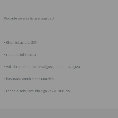
Rooside pika säilivuse tagavad:
• õhuniiskus alla 80%
• roose ei tohi kasta
• vältida otsest päikesevalgust ja erksat valgust
• kasutada ainult siseruumides
• roose ei tohi katsuda ega kokku suruda