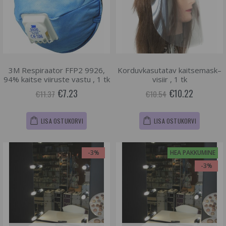
3M Respiraator FFP2 9926,
Korduvkasutatav kaitsemask–
94% kaitse viiruste vastu , 1 tk
visiir , 1 tk
€7.23
€10.22
€11.37
€10.54
LISA OSTUKORVI
LISA OSTUKORVI
-3%
HEA PAKKUMINE
-3%