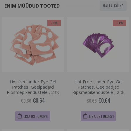
ENIM MÜÜDUD TOOTED
NAITA KÕIKE
-3%
-3%
Lint free under Eye Gel
Lint Free Under Eye Gel
Patches, Geelpadjad
Patches, Geelpadjad
Ripsmepikendustele , 2 tk
Ripsmepikendustele , 2 tk
€0.64
€0.64
€0.66
€0.66
LISA OSTUKORVI
LISA OSTUKORVI