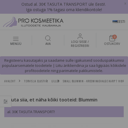
x
Ostud al. 30€ TASUTA TRANSPORT üle Eesti!.
Iga ostuga 1% tagasi oma kliendikontole!
EESTI
0
LOGI SISSE /
MENÜÜ
AVA
OSTUKORV
REGISTREERI
Registeeru kasutajaks ja saadame sulle igakuiseid sooduspakkumisi
populaarsematele toodetele | Liitu ärikliendina ja saa ligipääs kõikidele
profitoodetele ning parimatele pakkumistele.
AVALEHT
TERVIS JA ELUSTIIL
LILLED
SMALL BLUMMIN - KREEMIKASVALGE KARP 7 VIBRANT
Vajuta siia, et näha kõiki tooteid: Blummin
al. 30€ TASUTA TRANSPORT!