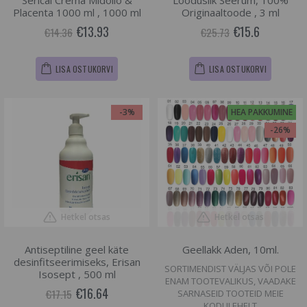
Serical Crema Midollo &
Looduslik Seerum, 100%
Placenta 1000 ml , 1000 ml
Originaaltoode , 3 ml
€13.93
€15.6
€14.36
€25.73
LISA OSTUKORVI
LISA OSTUKORVI
-3%
HEA PAKKUMINE
-26%
Hetkel otsas
Hetkel otsas
Antiseptiline geel käte
Geellakk Aden, 10ml.
desinfitseerimiseks, Erisan
SORTIMENDIST VÄLJAS VÕI POLE
Isosept , 500 ml
ENAM TOOTEVALIKUS, VAADAKE
€16.64
€17.15
SARNASEID TOOTEID MEIE
KODULEHELT