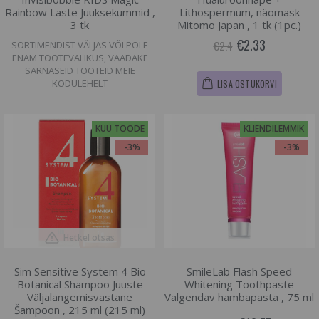
Rainbow Laste Juuksekummid ,
Lithospermum, näomask
3 tk
Mitomo Japan , 1 tk (1pc.)
€2.33
€2.4
SORTIMENDIST VÄLJAS VÕI POLE
ENAM TOOTEVALIKUS, VAADAKE
SARNASEID TOOTEID MEIE
KODULEHELT
LISA OSTUKORVI
KUU TOODE
KLIENDILEMMIK
-3%
-3%
Hetkel otsas
Sim Sensitive System 4 Bio
SmileLab Flash Speed
Botanical Shampoo Juuste
Whitening Toothpaste
Väljalangemisvastane
Valgendav hambapasta , 75 ml
Šampoon , 215 ml (215 ml)