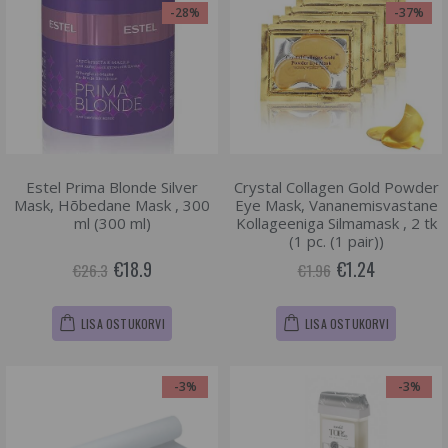
-28%
-37%
Estel Prima Blonde Silver
Crystal Collagen Gold Powder
Mask, Hõbedane Mask , 300
Eye Mask, Vananemisvastane
ml (300 ml)
Kollageeniga Silmamask , 2 tk
(1 pc. (1 pair))
€18.9
€1.24
€26.3
€1.96
LISA OSTUKORVI
LISA OSTUKORVI
-3%
-3%