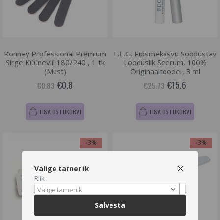
Ronney Professional Premium
F.E.G. Ripsmekasvu Soodustav
Sirge Küüneviil 180/240 , 1 tk
Looduslik Seerum, 100%
(Must)
Originaaltoode , 3 ml
€0.8
€15.6
€0.83
€25.73
LISA OSTUKORVI
LISA OSTUKORVI
-3%
-3%
Valige tarneriik
Riik
Valige tarneriik
Salvesta