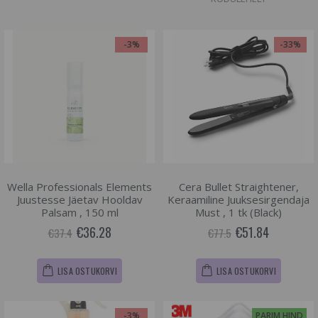
-3%
-33%
Wella Professionals Elements
Cera Bullet Straightener,
Juustesse Jäetav Hooldav
Keraamiline Juuksesirgendaja
Palsam , 150 ml
Must , 1 tk (Black)
€36.28
€51.84
€37.4
€77.5
LISA OSTUKORVI
LISA OSTUKORVI
-3%
PARIM HIND