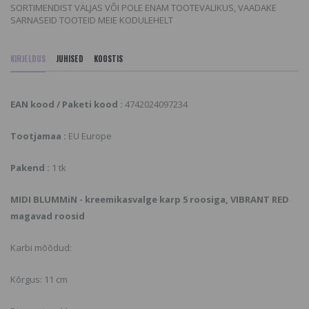
SORTIMENDIST VÄLJAS VÕI POLE ENAM TOOTEVALIKUS, VAADAKE
SARNASEID TOOTEID MEIE KODULEHELT
KIRJELDUS
JUHISED
KOOSTIS
EAN kood / Paketi kood :
4742024097234
Tootjamaa :
EU Europe
Pakend :
1 tk
MIDI BLUMMiN - kreemikasvalge karp 5 roosiga, VIBRANT RED
magavad roosid
Karbi mõõdud:
Kõrgus: 11 cm