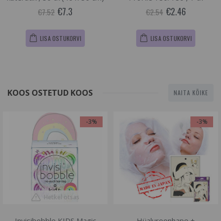
€7.3
€2.46
€7.52
€2.54
LISA OSTUKORVI
LISA OSTUKORVI
KOOS OSTETUD KOOS
NAITA KÕIKE
-3%
-3%
Hetkel otsas
Invisibobble KIDS Magic
Hüaluroonhape +