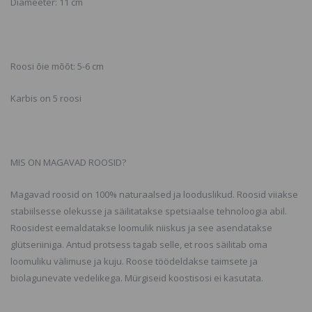
Diameeter: 11 cm
Roosi õie mõõt: 5-6 cm
Karbis on 5 roosi
MIS ON MAGAVAD ROOSID?
Magavad roosid on 100% naturaalsed ja looduslikud. Roosid viiakse
stabiilsesse olekusse ja säilitatakse spetsiaalse tehnoloogia abil.
Roosidest eemaldatakse loomulik niiskus ja see asendatakse
glütseriiniga. Antud protsess tagab selle, et roos säilitab oma
loomuliku välimuse ja kuju. Roose töödeldakse taimsete ja
biolagunevate vedelikega. Mürgiseid koostisosi ei kasutata.