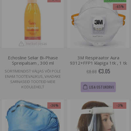
-65%
Hetkel otsas
Echosline Seliar Bi-Phase
3M Respiraator Aura
Spreipalsam , 300 ml
9312+FFP1 klapiga 1tk , 1 tk
€3.05
€8.68
SORTIMENDIST VÄLJAS VÕI POLE
ENAM TOOTEVALIKUS, VAADAKE
SARNASEID TOOTEID MEIE
KODULEHELT
LISA OSTUKORVI
-36%
-3%