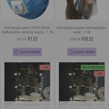
3M Respiraator FFP2 9926,
Korduvkasutatav kaitsemask–
94% kaitse viiruste vastu , 1 tk
visiir , 1 tk
€7.23
€10.22
€11.37
€10.54
LISA OSTUKORVI
LISA OSTUKORVI
-3%
HEA PAKKUMINE
-3%
Hetkel otsas
Hetkel otsas