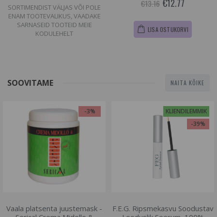
€12.77
€13.16
SORTIMENDIST VÄLJAS VÕI POLE
ENAM TOOTEVALIKUS, VAADAKE
SARNASEID TOOTEID MEIE
LISA OSTUKORVI
KODULEHELT
SOOVITAME
NAITA KÕIKE
-3%
KLIENDILEMMIK
-39%
Vaala platsenta juustemask -
F.E.G. Ripsmekasvu Soodustav