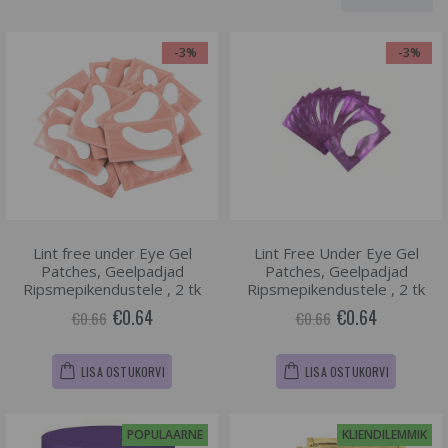
-3%
-3%
Lint free under Eye Gel
Lint Free Under Eye Gel
Patches, Geelpadjad
Patches, Geelpadjad
Ripsmepikendustele , 2 tk
Ripsmepikendustele , 2 tk
€0.64
€0.64
€0.66
€0.66
LISA OSTUKORVI
LISA OSTUKORVI
POPULAARNE
KLIENDILEMMIK