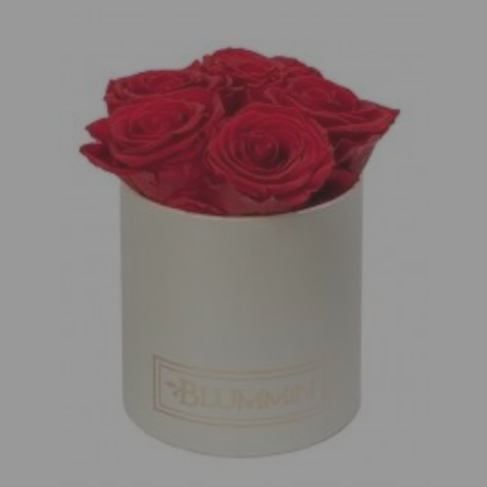
XS BLUMMiN -
Sim Sensitive
kreemikasvalge
System 4 Bio
karp 3 VIBRANT
Botanical
RED roosidega,
Shampoo Juust
uinuvad roosid
Väljalangemisv
Šampoon
SORTIMENDIST
SORTIMENDIST
VÄLJAS VÕI POLE
VÄLJAS VÕI POLE
ENAM
ENAM
TOOTEVALIKUS,
TOOTEVALIKUS,
VAADAKE
VAADAKE
SARNASEID
SARNASEID
TOOTEID MEIE
TOOTEID MEIE
KODULEHELT
KODULEHELT
Jane Iredale Eye
Pencil,
Sim Sensitive
Silmapliiats
System 4 Bio
Botanical Vital
19.53 €
Cure Juuste
Kasvu Ergutav
Hüaluroonhape
Peanaha Mask-
+
Palsam