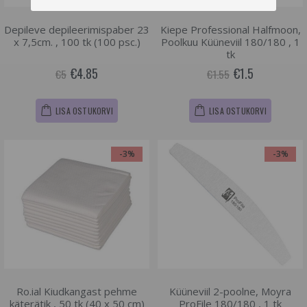
Depileve depileerimispaber 23
Kiepe Professional Halfmoon,
x 7,5cm. , 100 tk (100 psc.)
Poolkuu Küüneviil 180/180 , 1
tk
€4.85
€1.5
€5
€1.55
LISA OSTUKORVI
LISA OSTUKORVI
-3%
-3%
Ro.ial Kiudkangast pehme
Küüneviil 2-poolne, Moyra
käterätik , 50 tk (40 x 50 cm)
ProFile 180/180 , 1 tk