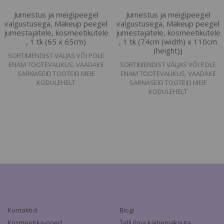
Jumestus ja meigipeegel
Jumestus ja meigipeegel
valgustusega, Makeup peegel
valgustusega, Makeup peegel
jumestajatele, kosmeetikutele
jumestajatele, kosmeetikutele
, 1 tk (65 x 65cm)
, 1 tk (74cm (width) x 110cm
(height))
SORTIMENDIST VÄLJAS VÕI POLE
ENAM TOOTEVALIKUS, VAADAKE
SORTIMENDIST VÄLJAS VÕI POLE
SARNASEID TOOTEID MEIE
ENAM TOOTEVALIKUS, VAADAKE
KODULEHELT
SARNASEID TOOTEID MEIE
KODULEHELT
Kontaktid
Blogi
Kosmeetika-poed
Telli ilma käibemaksuta