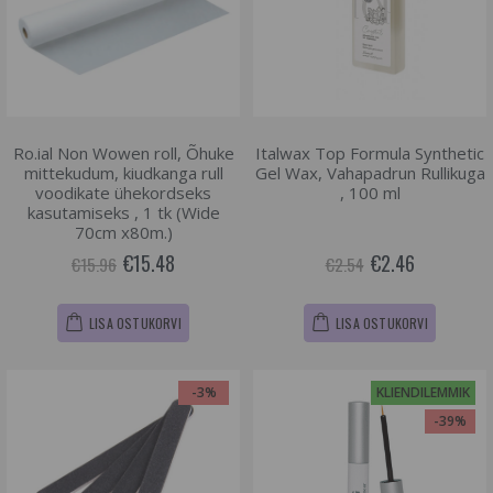
Ro.ial Non Wowen roll, Õhuke
Italwax Top Formula Synthetic
mittekudum, kiudkanga rull
Gel Wax, Vahapadrun Rullikuga
voodikate ühekordseks
, 100 ml
kasutamiseks , 1 tk (Wide
70cm x80m.)
€15.48
€2.46
€15.96
€2.54
LISA OSTUKORVI
LISA OSTUKORVI
-3%
KLIENDILEMMIK
-39%