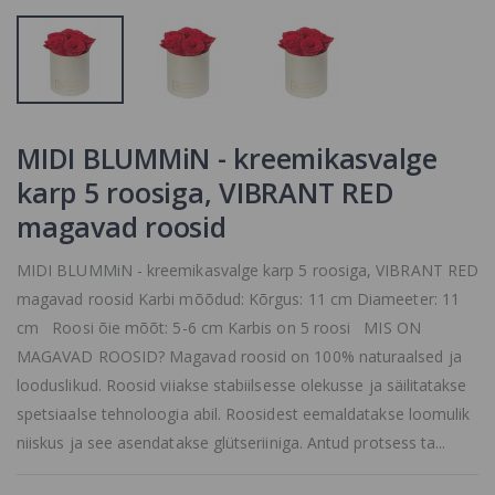
Lithospermum,
SORTIMENDIST
näomask
VÄLJAS VÕI POLE
Mitomo Japan
ENAM
2.4 €
TOOTEVALIKUS,
VAADAKE
SARNASEID
TOOTEID MEIE
MIDI BLUMMiN - kreemikasvalge
KODULEHELT
karp 5 roosiga, VIBRANT RED
Sensyses Face
magavad roosid
& Eye Makeup
remover wipes
Puhastuslapid
MIDI BLUMMiN - kreemikasvalge karp 5 roosiga, VIBRANT RED
kõikidele
magavad roosid Karbi mõõdud: Kõrgus: 11 cm Diameeter: 11
nahatüüpidele
SORTIMENDIST
cm Roosi õie mõõt: 5-6 cm Karbis on 5 roosi MIS ON
VÄLJAS VÕI POLE
MAGAVAD ROOSID? Magavad roosid on 100% naturaalsed ja
ENAM
TOOTEVALIKUS,
looduslikud. Roosid viiakse stabiilsesse olekusse ja säilitatakse
VAADAKE
spetsiaalse tehnoloogia abil. Roosidest eemaldatakse loomulik
SARNASEID
niiskus ja see asendatakse glütseriiniga. Antud protsess ta...
TOOTEID MEIE
KODULEHELT