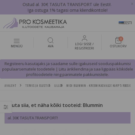
x
Ostud al. 30€ TASUTA TRANSPORT üle Eesti!.
Iga ostuga 1% tagasi oma kliendikontole!
EESTI
0
LOGI SISSE /
MENÜÜ
AVA
OSTUKORV
REGISTREERI
Registeeru kasutajaks ja saadame sulle igakuiseid sooduspakkumisi
populaarsematele toodetele | Liitu ärikliendina ja saa ligipääs kõikidele
profitoodetele ning parimatele pakkumistele.
AVALEHT
TERVIS JA ELUSTIIL
LILLED
MIDI BLUMMIN - KREEMIKASVALGE KARP 5 ROOSIGA,
Vajuta siia, et näha kõiki tooteid: Blummin
al. 30€ TASUTA TRANSPORT!