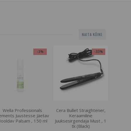
NAITA KÕIKE
-3%
-33%
Wella Professionals
Cera Bullet Straightener,
ements Juustesse Jäetav
Keraamiline
ooldav Palsam , 150 ml
Juuksesirgendaja Must , 1
tk (Black)