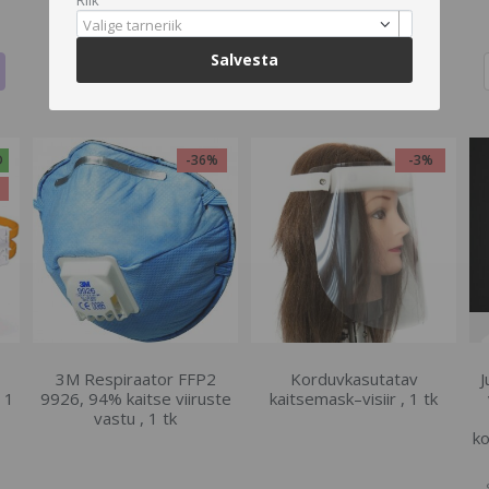
Riik
MEIE KODULEHELT
Valige tarneriik
€16.64
€17.15
Salvesta
D
-36%
-3%
%
3M Respiraator FFP2
Korduvkasutatav
J
 1
9926, 94% kaitse viiruste
kaitsemask–visiir , 1 tk
vastu , 1 tk
ko