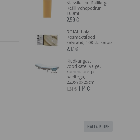
n 100ml,
Klassikaline Rullikuga
Refill Vahapadrun
100ml
2.59 €
geelpadjad
 1x2tk
ROIAL Italy
Lint Free
Kosmeetilised
 Gel Paches
salvrätid, 100 tk. karbis
2.17 €
mispaberid
Kiudkangast
ndard 100
voodikate, valge,
100tk
kummiääre ja
paeltega,
220x90x25cm.
1.14 €
1.24 €
NAITA KÕIKE