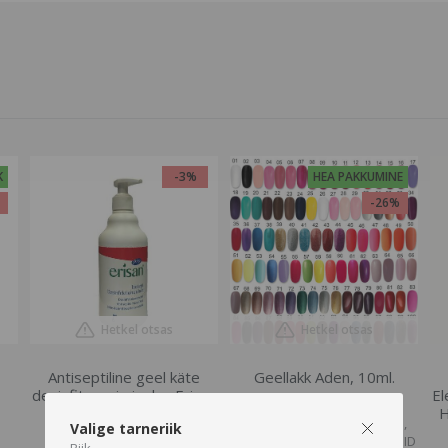
K
-3%
HEA PAKKUMINE
%
-26%
Hetkel otsas
Hetkel otsas
Antiseptiline geel käte
Geellakk Aden, 10ml.
desinfitseerimiseks, Erisan
El
SORTIMENDIST VÄLJAS VÕI
Isosept , 500 ml
H
POLE ENAM TOOTEVALIKUS,
Valige tarneriik
VAADAKE SARNASEID TOOTEID