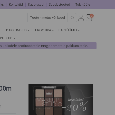
aks
Kontaktid
Kauplused
Soodustooted
Tule tööle
0
PAKKUMISED
EROOTIKA
PARFÜÜMID
PLEKTID
s kõikidele profitoodetele ning parimatele pakkumistele.
100m
m