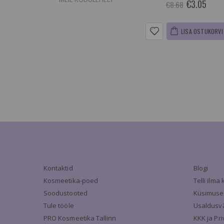
€3.05
€8.68
LISA OSTUKORVI
Kontaktid
Blogi
Kosmeetika-poed
Telli ilm
Soodustooted
Küsimuse
Tule tööle
Usaldusv
PRO Kosmeetika Tallinn
KKK ja Pr