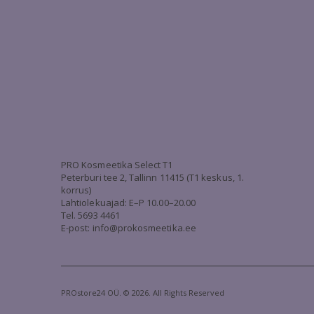
PRO Kosmeetika Select T1
Peterburi tee 2, Tallinn 11415 (T1 keskus, 1.
korrus)
Lahtiolekuajad: E–P 10.00–20.00
Tel. 5693 4461
E-post: info@prokosmeetika.ee
PROstore24 OÜ. © 2026. All Rights Reserved