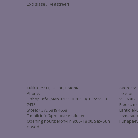
Logi sisse / Registreeri
Tulika 15/17, Tallinn, Estonia
Aadress: 
Phone:
Telefon:
E-shop info (Mon–Fri 9:00–16:00): +372 5553
553 6987
7452
E-post:
mu
Store: +372 5819 4668
Lahtiolek
E-mail:
info@prokosmeetika.ee
esmaspäev 
Opening hours: Mon–Fri 9:00–18:00, Sat–Sun
Pühapäev 
closed