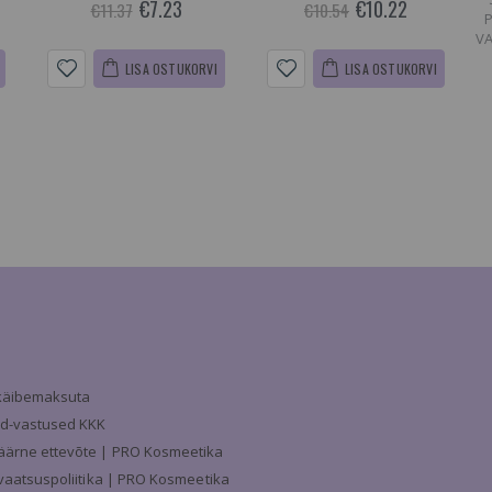
€7.23
€10.22
€11.37
€10.54
VA
LISA OSTUKORVI
LISA OSTUKORVI
a käibemaksuta
d-vastused KKK
äärne ettevõte | PRO Kosmeetika
ivaatsuspoliitika | PRO Kosmeetika