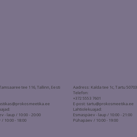
Tamsaaree tee 116, Tallinn, Eesti
Aadress: Kalda tee 1c, Tartu 5070
Telefon:
+372 5553 7601
stikas@prokosmeetika.ee
E-post:
tartu@prokosmeetika.ee
uajad:
Lahtiolekuajad:
- laup / 10:00 - 20:00
Esmaspäev - laup / 10:00 - 21:00
/ 10:00 - 18:00
Pühapäev / 10:00 - 19:00