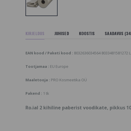
nsurance
Bellitas Massažiõli
esinfitseeriv Vahend
Sojaoa ja Nisuiduõliga
nstrumentidele
12.9 €
4.1 €
Ro.ial Non Wowen roll,
ilekott väike/suur
Õhuke mittekudum,
KIRJELDUS
JUHISED
KOOSTIS
SAADAVUS (34
esti toote nimi
kiudkanga rull
voodikate
.21 €
ühekordseks
kasutamiseks
EAN kood / Paketi kood :
8032636034564 8033481581272 
15.96 €
stel Curex Sun Flower
et Komplekt
Tootjamaa :
EU Europe
Chemi-Pharm Bacticid
ORTIMENDIST VÄLJAS
Pindade
ÕI POLE ENAM
Kiirdesinfektant 72%
Maaletooja :
PRO Kosmeetika OÜ
OOTEVALIKUS,
14.1 €
AADAKE SARNASEID
OOTEID MEIE
Pakend :
1 tk
ODULEHELT
Ro.ial 2 kihiline paberist voodikate, pikkus 1