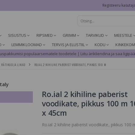
Registeeru kasutaj
SISUSTUS
RIPSMED
GRIMM
TARVIKUD
MEESTELE
D
LEMMIKLOOMAD
TERVIS JA ELUSTIIL
KODU
KINKEKOM
spakkumisi populaarsematele toodetele | Liitu ärikliendina ja saa ligipää
RÄTIKUD JA LINAD
RO.IAL 2 KIHILINE PABERIST VOODIKATE, PIKKUS 100 M
Italy
Ro.ial 2 kihiline paberist
voodikate, pikkus 100 m 
x 45cm
Ro.ial 2 kihiline paberist voodikate, pikkus 100 