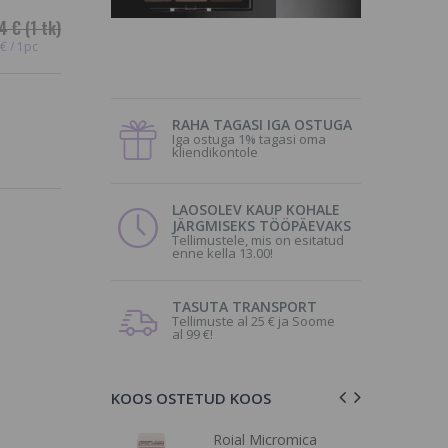
4 €
(1 tk)
€ / 1pc
RAHA TAGASI IGA OSTUGA
Iga ostuga 1% tagasi oma
kliendikontole
LAOSOLEV KAUP KOHALE
JÄRGMISEKS TÖÖPÄEVAKS
Tellimustele, mis on esitatud
enne kella 13.00!
TASUTA TRANSPORT
Tellimuste al 25 € ja Soome
al 99 €!
KOOS OSTETUD KOOS
eerimiseks,
Roial Micromica