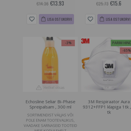
€13.93
€15.6
€14.36
€25.73
LISA OSTUKORVI
LISA OSTUKORVI
-3%
PARIM HIN
-65
Hetkel otsas
Echosline Seliar Bi-Phase
3M Respiraator Aura
Spreipalsam , 300 ml
9312+FFP1 klapiga 1tk ,
tk
SORTIMENDIST VÄLJAS VÕI
POLE ENAM TOOTEVALIKUS,
VAADAKE SARNASEID TOOTEID
MEIE KODULEHELT