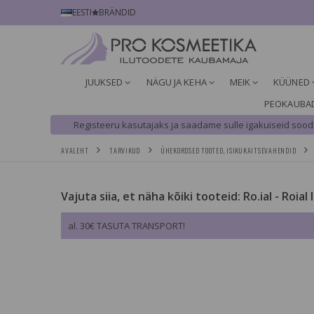
EESTI
BRÄNDID
JUUKSED
NÄGU JA KEHA
MEIK
KÜÜNED
PEOKAUBA
Registeeru kasutajaks ja saadame sulle igakuiseid soodu
AVALEHT
TARVIKUD
ÜHEKORDSED TOOTED, ISIKUKAITSEVAHENDID
Vajuta siia, et näha kõiki tooteid: Ro.ial - Roial 
al. 30€ TASUTA TRANSPORT!