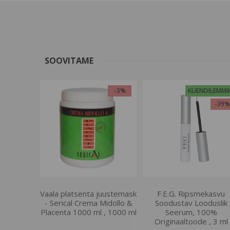
SOOVITAME
-3%
KLIENDILEMMI
-39
Vaala platsenta juustemask
F.E.G. Ripsmekasvu
- Serical Crema Midollo &
Soodustav Looduslik
Placenta 1000 ml , 1000 ml
Seerum, 100%
Originaaltoode , 3 ml