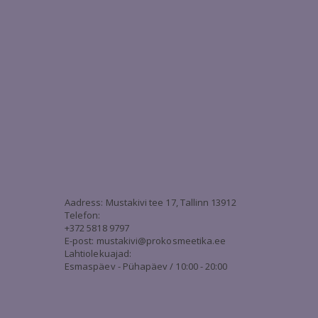
3
Aadress: Mustakivi tee 17, Tallinn 13912
Telefon:
+372 5818 9797
E-post:
mustakivi@prokosmeetika.ee
Lahtiolekuajad:
Esmaspäev - Pühapäev / 10:00 - 20:00