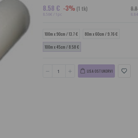
8.58 €
-3%
(1 tk)
8.8
8.58€ / 1pc
8.84
100m x 90cm / 13.7 €
80m x 60cm / 9.76 €
100m x 45cm / 8.58 €
LISA OSTUKORVI
Cleanic Ümmargused
Vaha depil