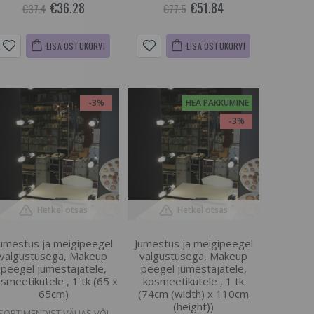
€36.28
€51.84
€37.4
€77.5
LISA OSTUKORVI
LISA OSTUKORVI
-3%
HEA PAKKUMINE
-3%
Hetkel otsas
Hetkel otsas
umestus ja meigipeegel
Jumestus ja meigipeegel
valgustusega, Makeup
valgustusega, Makeup
peegel jumestajatele,
peegel jumestajatele,
smeetikutele , 1 tk (65 x
kosmeetikutele , 1 tk
65cm)
(74cm (width) x 110cm
(height))
SORTIMENDIST VÄLJAS VÕI