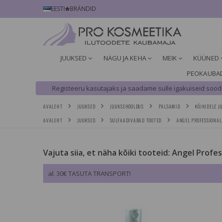
EESTI
BRÄNDID
JUUKSED
NÄGU JA KEHA
MEIK
KÜÜNED
PEOKAUBA
Registeeru kasutajaks ja saadame sulle igakuiseid soodu
AVALEHT
JUUKSED
JUUKSEHOOLDUS
PALSAMID
KÕIKIDELE J
AVALEHT
JUUKSED
SULFAADIVABAD TOOTED
ANGEL PROFESSIONAL
Vajuta siia, et näha kõiki tooteid: Angel Profe
al. 30€ TASUTA TRANSPORT!