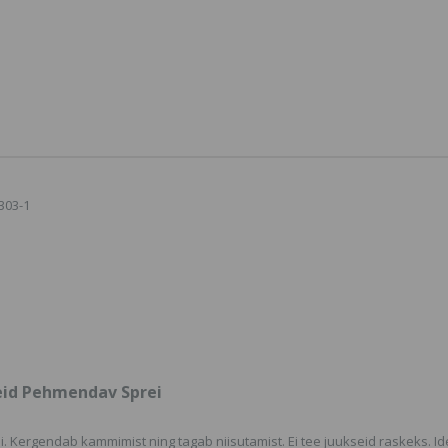
Alter Ego Passion
Mitomo J
Tooniv Mask Cacao
Komplekt
16.16 €
SORTIMENDIST VÄLJAS
VÕI POLE ENAM
TOOTEVALIKUS,
Schwarzk
VAADAKE SARNASEID
Silhouett
TOOTEID MEIE
Aerosooli
KODULEHELT
Pumplakk
14.9 €
Estel Prima Blonde
Silver Mask, Hõbedane
303-1
Konjac Cl
Mask
Sponge Ro
18.9 €
26.3 €
Roosiekst
6.2 €
IN:GEL Acetone
Scented Atsetoon
lõhnastatud
2.27 €
seid Pehmendav Sprei
 Kergendab kammimist ning tagab niisutamist. Ei tee juukseid raskeks. Id