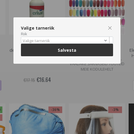
Valige tarneriik
Hetkel otsas
Hetkel otsas
Riik
Valige tarneriik
Antiseptiline geel käte
Geellakk Aden, 10ml.
desinfitseerimiseks, Erisan
El
Salvesta
SORTIMENDIST VÄLJAS VÕI
Isosept , 500 ml
H
POLE ENAM TOOTEVALIKUS,
VAADAKE SARNASEID TOOTEID
MEIE KODULEHELT
€16.64
€17.15
D
-36%
-3%
%