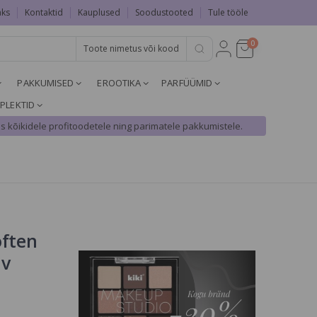
aks
Kontaktid
Kauplused
Soodustooted
Tule tööle
0
PAKKUMISED
EROOTIKA
PARFÜÜMID
PLEKTID
s kõikidele profitoodetele ning parimatele pakkumistele.
often
av