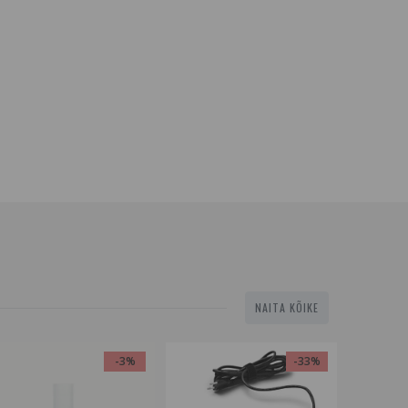
NAITA KÕIKE
-3%
-33%