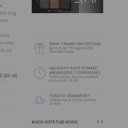
e,
ist ning
lselt
 mitte
im enne:
RAHA TAGASI IGA OSTUGA
Iga ostuga 1% tagasi oma
Ü, tel.
kliendikontole
LAOSOLEV KAUP KOHALE
JÄRGMISEKS TÖÖPÄEVAKS
 €
(80 ml)
Tellimustele, mis on esitatud
enne kella 13.00!
 / 1L
TASUTA TRANSPORT
Tellimuste al 25 € ja Soome
al 99 €!
KOOS OSTETUD KOOS