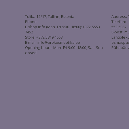
Tulika 15/17, Tallinn, Estonia
Aadress: 
Phone:
Telefon:
E-shop info (Mon–Fri 9:00–16:00): +372 5553
553 6987
7452
E-post:
mu
Store: +372 5819 4668
Lahtiolek
E-mail:
info@prokosmeetika.ee
esmaspäev 
Opening hours: Mon–Fri 9:00–18:00, Sat–Sun
Pühapäev 
closed