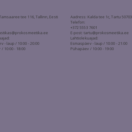
Tamsaaree tee 116, Tallinn, Eesti
Aadress: Kalda tee 1c, Tartu 5070
Telefon:
+372 5553 7601
stikas@prokosmeetika.ee
E-post:
tartu@prokosmeetika.ee
uajad:
Lahtiolekuajad:
- laup / 10:00 - 20:00
Esmaspäev - laup / 10:00 - 21:00
/ 10:00 - 18:00
Pühapäev / 10:00 - 19:00