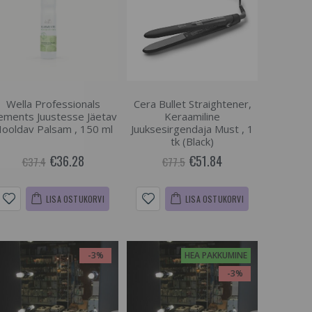
Wella Professionals
Cera Bullet Straightener,
ements Juustesse Jäetav
Keraamiline
ooldav Palsam , 150 ml
Juuksesirgendaja Must , 1
tk (Black)
€36.28
€51.84
€37.4
€77.5
LISA OSTUKORVI
LISA OSTUKORVI
-3%
HEA PAKKUMINE
-3%