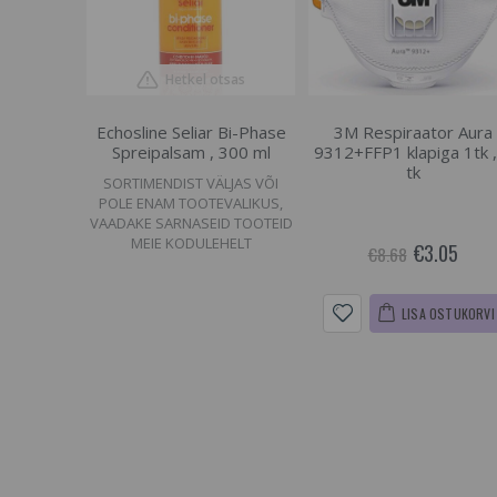
Hetkel otsas
Echosline Seliar Bi-Phase
3M Respiraator Aura
Spreipalsam , 300 ml
9312+FFP1 klapiga 1tk ,
tk
SORTIMENDIST VÄLJAS VÕI
POLE ENAM TOOTEVALIKUS,
VAADAKE SARNASEID TOOTEID
MEIE KODULEHELT
€3.05
€8.68
LISA OSTUKORVI