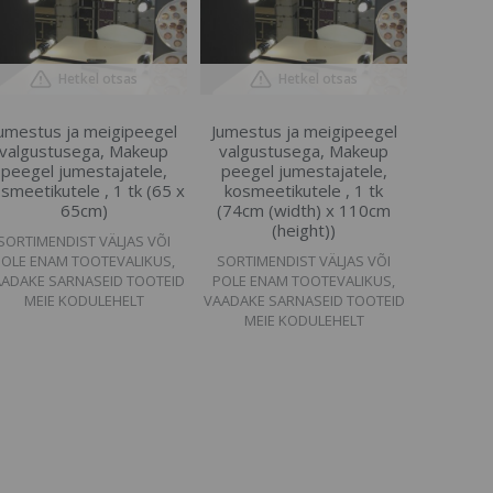
Hetkel otsas
Hetkel otsas
umestus ja meigipeegel
Jumestus ja meigipeegel
valgustusega, Makeup
valgustusega, Makeup
peegel jumestajatele,
peegel jumestajatele,
smeetikutele , 1 tk (65 x
kosmeetikutele , 1 tk
65cm)
(74cm (width) x 110cm
(height))
SORTIMENDIST VÄLJAS VÕI
POLE ENAM TOOTEVALIKUS,
SORTIMENDIST VÄLJAS VÕI
ADAKE SARNASEID TOOTEID
POLE ENAM TOOTEVALIKUS,
MEIE KODULEHELT
VAADAKE SARNASEID TOOTEID
MEIE KODULEHELT