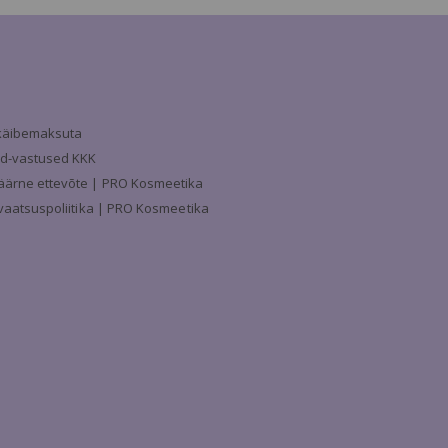
a käibemaksuta
d-vastused KKK
äärne ettevõte | PRO Kosmeetika
ivaatsuspoliitika | PRO Kosmeetika