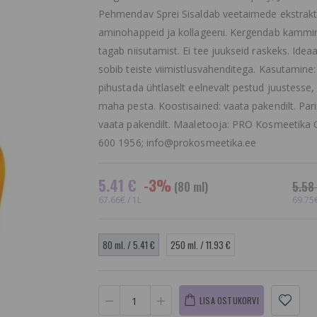
Pehmendav Sprei Sisaldab veetaimede ekstrakt
aminohappeid ja kollageeni. Kergendab kammim
tagab niisutamist. Ei tee juukseid raskeks. Ideaa
sobib teiste viimistlusvahenditega. Kasutamine:
pihustada ühtlaselt eelnevalt pestud juustesse,
maha pesta. Koostisained: vaata pakendilt. Par
vaata pakendilt. Maaletooja: PRO Kosmeetika O
600 1956; info@prokosmeetika.ee
5.41 €
-3%
(80 ml)
5.58
67.66€ / 1L
69.75€
80 ml. / 5.41 €
250 ml. / 11.93 €
LISA OSTUKORVI