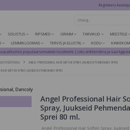
Registeeru kasutaj
SISUSTUS
RIPSMED
GRIMM
TARVIKUD
MEESTELE
D
LEMMIKLOOMAD
TERVIS JA ELUSTIIL
KODU
KINKEKOM
spakkumisi populaarsematele toodetele | Liitu ärikliendina ja saa ligipää
UUSTETÜÜPIDELE
ANGEL PROFESSIONAL HAIR SOFTEN SPRAY, JUUKSEID PEHMENDAV SPREI
 HAIR SOFTEN SPRAY, JUUKSEID PEHMENDAV SPREI
ssional, Dancoly
Angel Professional Hair S
Spray, Juukseid Pehmend
Sprei 80 ml.
Angel Professional Hair Soften Spray, Juukseid