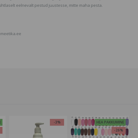
ühtlaselt eelnevalt pestud juustesse, mitte maha pesta.
smeetika.ee
K
-3%
HEA PAKKUMINE
%
-26%