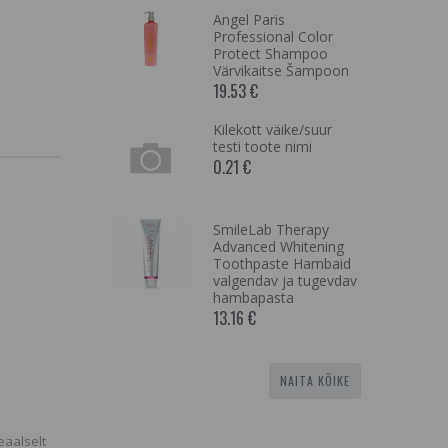
apan
Angel Paris
Professional Color
Protect Shampoo
Värvikaitse Šampoon
19.53 €
opf
e Pump Spray
Kilekott väike/suur
ta Tugev
testi toote nimi
0.21 €
eansing
SmileLab Therapy
se, Käsn
Advanced Whitening
raktiga
Toothpaste Hambaid
valgendav ja tugevdav
hambapasta
13.16 €
NAITA KÕIKE
eaalselt