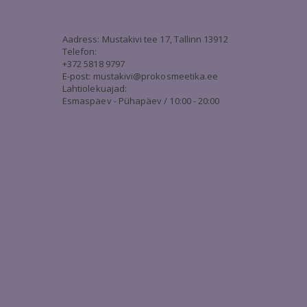
3
Aadress: Mustakivi tee 17, Tallinn 13912
Telefon:
+372 5818 9797
E-post:
mustakivi@prokosmeetika.ee
Lahtiolekuajad:
Esmaspäev - Pühapäev / 10:00 - 20:00