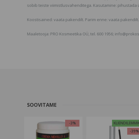
sobib teiste viimistlusvahenditega. Kasutamine: pihustada 
Koostisained: vaata pakendilt. Parim enne: vaata pakendilt.
Maaletooja: PRO Kosmeetika OÜ, tel. 600 1956; info@proko
SOOVITAME
-3%
KLIENDILEMMI
-39