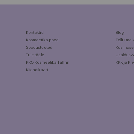
Kontaktid
Blogi
Kosmeetika-poed
Telli ilm
Soodustooted
Küsimuse
Tule tööle
Usaldusv
PRO Kosmeetika Tallinn
KKK ja Pr
Kliendikaart