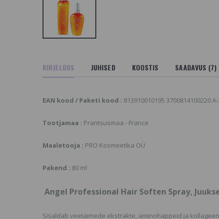
NGEL Professional
Angel Refining Oil,
arine Depth Spa
Taastava Toimega Õli
alsam Igat Tüüpi
14.36 €
uustele
 €
Hüaluroonhape +
Lithospermum,
NGEL Professional
KIRJELDUS
JUHISED
KOOSTIS
SAADAVUS (7)
näomask Mitomo
arine Depth Spa
Japan
alsam Igat Tüüpi
2.4 €
uustele
.16 €
EAN kood / Paketi kood :
813910010195 3700814100220 A-
Q10 + Lithospermum,
näomask Mitomo
ngel Deep Cleansing
Tootjamaa :
Prantsusmaa - France
Japan
hampoo,
2.4 €
ügavpuhastav
ampoon
Maaletooja :
PRO Kosmeetika OÜ
0.56 €
Pakend :
80 ml
Angel Professional Hair Soften Spray, Juuk
Sisaldab veetaimede ekstrakte, aminohappeid ja kollageeni.