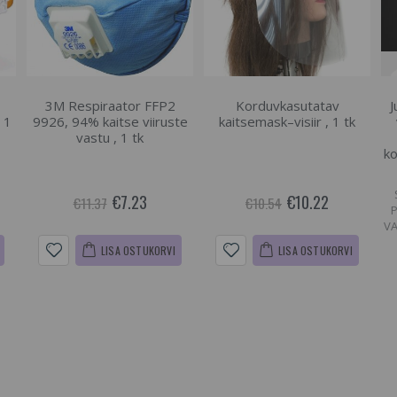
3M Respiraator FFP2
Korduvkasutatav
J
 1
9926, 94% kaitse viiruste
kaitsemask–visiir , 1 tk
vastu , 1 tk
ko
€7.23
€10.22
€11.37
€10.54
VA
LISA OSTUKORVI
LISA OSTUKORVI