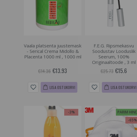
Vaala platsenta juustemask
F.E.G. Ripsmekasvu
- Serical Crema Midollo &
Soodustav Looduslik
Placenta 1000 ml , 1000 ml
Seerum, 100%
Originaaltoode , 3 ml
€13.93
€15.6
€14.36
€25.73
LISA OSTUKORVI
LISA OSTUKORVI
-3%
PARIM HIN
-65