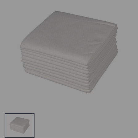
Ro.ial
Ro.ial Rullikuga
Kosmeetilised
Vahapadrun
salvrätikud, V
Tundlikule
kokku volditud,
Nahale,
210tk. 21x22cm
Awapuhi
3.76 €
1.55 €
2.02 €
Depileve Collar
Ardell Heated
rings, 800ml.
Eyelash Curler
purgivaha papist
Soojendusega
kaitsekrae,
Ripsmekooluta
ühekordne, 50tk
7.13 €
7.7 €
Italwax
ItalWax Hot Film
Vahapadrun