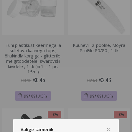
Tühi plastikust keermega ja
Küüneviil 2-poolne, Moyra
suletava kaanega tops,
ProFile 80/80 , 1 tk
õhukindla korgiga - glitterile,
meigitoodetele, swarovski
kividele , 1 tk (nr1. - 1 pc.
15ml)
€0.45
€2.46
€0.46
€2.54
LISA OSTUKORVI
LISA OSTUKORVI
-3%
-3%
Valige tarneriik