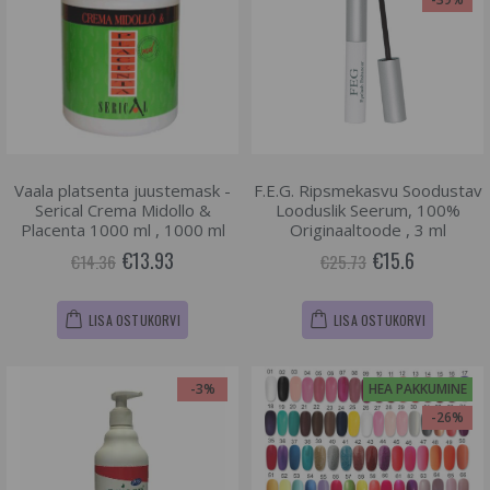
Vaala platsenta juustemask -
F.E.G. Ripsmekasvu Soodustav
Serical Crema Midollo &
Looduslik Seerum, 100%
Placenta 1000 ml , 1000 ml
Originaaltoode , 3 ml
€13.93
€15.6
€14.36
€25.73
LISA OSTUKORVI
LISA OSTUKORVI
-3%
HEA PAKKUMINE
-26%