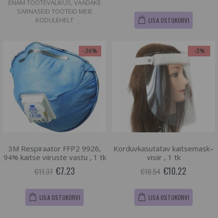
ENAM TOOTEVALIKUS, VAADAKE
SARNASEID TOOTEID MEIE
KODULEHELT
LISA OSTUKORVI
-36%
-3%
3M Respiraator FFP2 9926,
Korduvkasutatav kaitsemask–
94% kaitse viiruste vastu , 1 tk
visiir , 1 tk
€7.23
€10.22
€11.37
€10.54
LISA OSTUKORVI
LISA OSTUKORVI