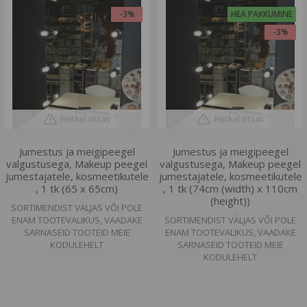
-3%
HEA PAKKUMINE
-3%
Hetkel otsas
Hetkel otsas
Jumestus ja meigipeegel
Jumestus ja meigipeegel
valgustusega, Makeup peegel
valgustusega, Makeup peegel
jumestajatele, kosmeetikutele
jumestajatele, kosmeetikutele
, 1 tk (65 x 65cm)
, 1 tk (74cm (width) x 110cm
(height))
SORTIMENDIST VÄLJAS VÕI POLE
ENAM TOOTEVALIKUS, VAADAKE
SORTIMENDIST VÄLJAS VÕI POLE
SARNASEID TOOTEID MEIE
ENAM TOOTEVALIKUS, VAADAKE
KODULEHELT
SARNASEID TOOTEID MEIE
KODULEHELT