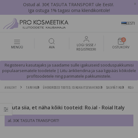
x
Ostud al. 30€ TASUTA TRANSPORT üle Eesti!.
Iga ostuga 1% tagasi oma kliendikontole!
EESTI
0
LOGI SISSE /
MENÜÜ
AVA
OSTUKORV
REGISTREERI
Registeeru kasutajaks ja saadame sulle igakuiseid sooduspakkumisi
populaarsematele toodetele | Liitu ärikliendina ja saa ligipääs kõikidele
profitoodetele ning parimatele pakkumistele.
AVALEHT
TARVIKUD
ÜHEKORDSED TOOTED, ISIKUKAITSEVAHENDID
SALVRÄTIKUD
RO.IAL
Vajuta siia, et näha kõiki tooteid: Ro.ial - Roial Italy
al. 30€ TASUTA TRANSPORT!