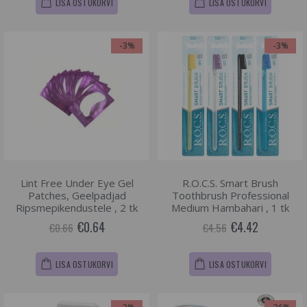
LISA OSTUKORVI
LISA OSTUKORVI
-3%
-3%
Lint Free Under Eye Gel
R.O.C.S. Smart Brush
Patches, Geelpadjad
Toothbrush Professional
Ripsmepikendustele , 2 tk
Medium Hambahari , 1 tk
€0.64
€4.42
€0.66
€4.56
LISA OSTUKORVI
LISA OSTUKORVI