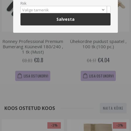
Riik
Valige tarneriik
Salvesta
Ronney Professional Premium
Ühekordne puidust spaatel ,
Bumerang Küüneviil 180/240 ,
100 tk (100 pc.)
1 tk (Must)
€0.8
€4.04
€0.83
€4.17
LISA OSTUKORVI
LISA OSTUKORVI
KOOS OSTETUD KOOS
NAITA KÕIKE
-3%
-3%