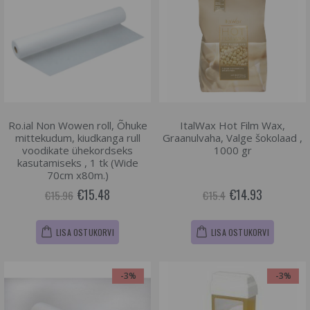
Ro.ial Non Wowen roll, Õhuke
ItalWax Hot Film Wax,
mittekudum, kiudkanga rull
Graanulvaha, Valge šokolaad ,
voodikate ühekordseks
1000 gr
kasutamiseks , 1 tk (Wide
70cm x80m.)
€15.48
€14.93
€15.96
€15.4
LISA OSTUKORVI
LISA OSTUKORVI
-3%
-3%