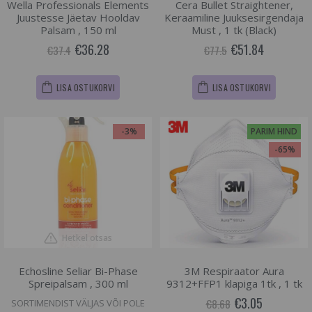
Wella Professionals Elements
Cera Bullet Straightener,
Juustesse Jäetav Hooldav
Keraamiline Juuksesirgendaja
Palsam , 150 ml
Must , 1 tk (Black)
€36.28
€51.84
€37.4
€77.5
LISA OSTUKORVI
LISA OSTUKORVI
-3%
PARIM HIND
-65%
Hetkel otsas
Echosline Seliar Bi-Phase
3M Respiraator Aura
Spreipalsam , 300 ml
9312+FFP1 klapiga 1tk , 1 tk
€3.05
€8.68
SORTIMENDIST VÄLJAS VÕI POLE