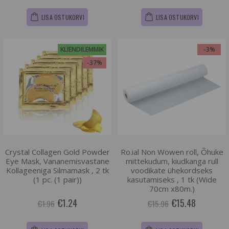
LISA OSTUKORVI
LISA OSTUKORVI
KLIENDILEMMIK
-3%
-37%
Crystal Collagen Gold Powder
Ro.ial Non Wowen roll, Õhuke
Eye Mask, Vananemisvastane
mittekudum, kiudkanga rull
Kollageeniga Silmamask , 2 tk
voodikate ühekordseks
(1 pc. (1 pair))
kasutamiseks , 1 tk (Wide
70cm x80m.)
€1.24
€15.48
€1.96
€15.96