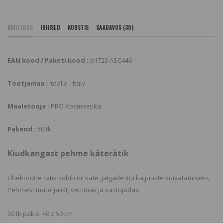
KIRJELDUS
JUHISED
KOOSTIS
SAADAVUS (30)
EAN kood / Paketi kood :
p1723 ASC446
Tootjamaa :
Itaalia - Italy
Maaletooja :
PRO Kosmeetika
Pakend :
50 tk
Kiudkangast pehme käterätik
Ühekordne rätik sobib nii käte, jalgade kui ka juuste kuivatamiseks.
Pehmest materjalist, vettimav ja vastupidav.
50 tk pakis. 40 x 50 cm