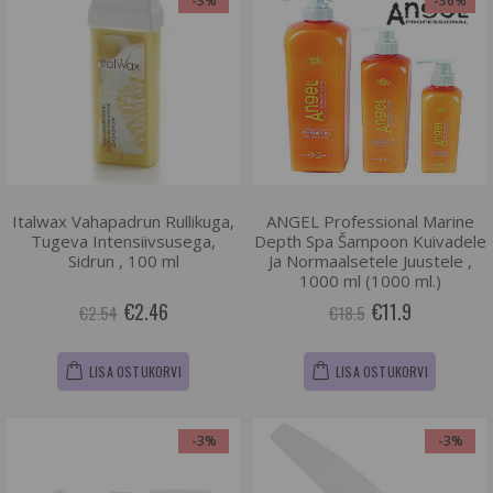
-3%
-36%
Italwax Vahapadrun Rullikuga,
ANGEL Professional Marine
Tugeva Intensiivsusega,
Depth Spa Šampoon Kuivadele
Sidrun , 100 ml
Ja Normaalsetele Juustele ,
1000 ml (1000 ml.)
€2.46
€11.9
€2.54
€18.5
LISA OSTUKORVI
LISA OSTUKORVI
-3%
-3%