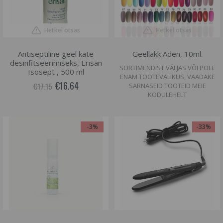
Hetkel otsas
Hetkel otsas
Antiseptiline geel käte
Geellakk Aden, 10ml.
desinfitseerimiseks, Erisan
SORTIMENDIST VÄLJAS VÕI POLE
Isosept , 500 ml
ENAM TOOTEVALIKUS, VAADAKE
€16.64
€17.15
SARNASEID TOOTEID MEIE
KODULEHELT
-3%
-33%