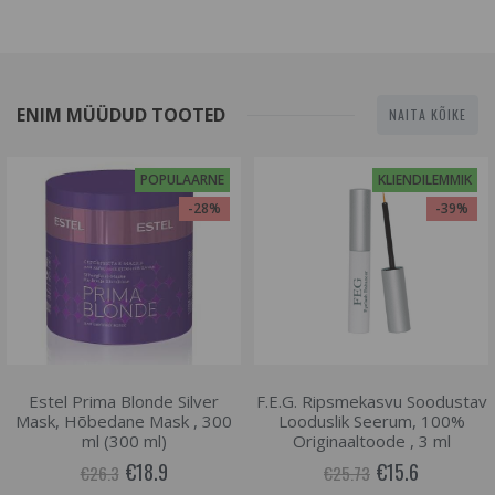
ENIM MÜÜDUD TOOTED
NAITA KÕIKE
POPULAARNE
KLIENDILEMMIK
-28%
-39%
Estel Prima Blonde Silver
F.E.G. Ripsmekasvu Soodustav
Mask, Hõbedane Mask , 300
Looduslik Seerum, 100%
ml (300 ml)
Originaaltoode , 3 ml
€18.9
€15.6
€26.3
€25.73