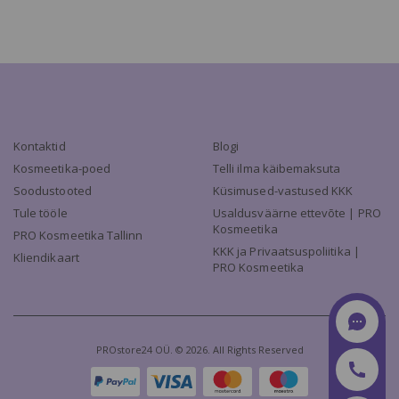
Kontaktid
Blogi
Kosmeetika-poed
Telli ilma käibemaksuta
Soodustooted
Küsimused-vastused KKK
Tule tööle
Usaldusväärne ettevõte | PRO
Kosmeetika
PRO Kosmeetika Tallinn
KKK ja Privaatsuspoliitika |
Kliendikaart
PRO Kosmeetika
PROstore24 OÜ. © 2026. All Rights Reserved