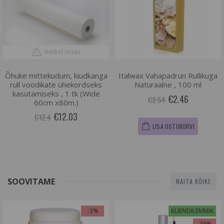
Hetkel otsas
Õhuke mittekudum, kiudkanga
Italwax Vahapadrun Rullikuga
rull voodikate ühekordseks
Naturaalne , 100 ml
kasutamiseks , 1 tk (Wide
€2.46
€2.54
60cm x80m.)
€12.03
€12.4
LISA OSTUKORVI
SOOVITAME
NAITA KÕIKE
-3%
KLIENDILEMMIK
-39%