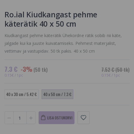
Wax,
Rullikuga
Graanulvaha,
Naturaalne
Ro.ial Kiudkangast pehme
Valge šokolaad
2.54 €
15.4 €
käterätik 40 x 50 cm
Kiudkangast pehme käterätik Ühekordne rätik sobib nii käte,
jalgade kui ka juuste kuivatamiseks. Pehmest materjalist,
vettimav ja vastupidav. 50 tk pakis. 40 x 50 cm
7.3 €
-3%
(50 tk)
7.52 €
(50 tk)
0.15€ / 1pc
0.15€ / 1pc
40 x 30 cm / 5.42 €
40 x 50 cm / 7.3 €
LISA OSTUKORVI