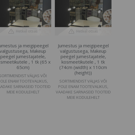
Hetkel otsas
Hetkel otsas
umestus ja meigipeegel
Jumestus ja meigipeegel
valgustusega, Makeup
valgustusega, Makeup
peegel jumestajatele,
peegel jumestajatele,
smeetikutele , 1 tk (65 x
kosmeetikutele , 1 tk
65cm)
(74cm (width) x 110cm
(height))
SORTIMENDIST VÄLJAS VÕI
POLE ENAM TOOTEVALIKUS,
SORTIMENDIST VÄLJAS VÕI
ADAKE SARNASEID TOOTEID
POLE ENAM TOOTEVALIKUS,
MEIE KODULEHELT
VAADAKE SARNASEID TOOTEID
MEIE KODULEHELT