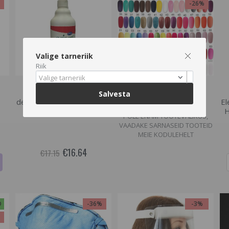
%
-26%
Valige tarneriik
Riik
Hetkel otsas
Hetkel otsas
Valige tarneriik
Antiseptiline geel käte
Geellakk Aden, 10ml.
Salvesta
desinfitseerimiseks, Erisan
El
SORTIMENDIST VÄLJAS VÕI
Isosept , 500 ml
H
POLE ENAM TOOTEVALIKUS,
VAADAKE SARNASEID TOOTEID
MEIE KODULEHELT
€16.64
€17.15
D
-36%
-3%
%