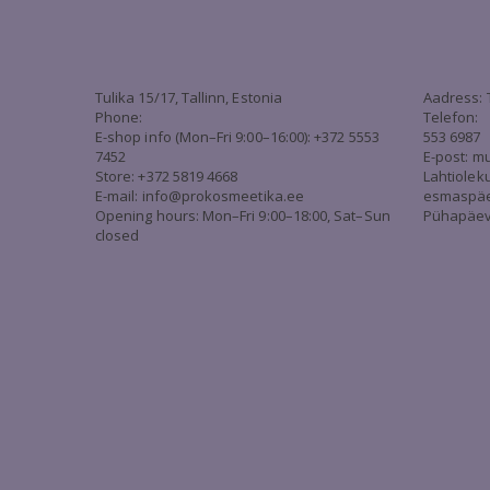
Tulika 15/17, Tallinn, Estonia
Aadress: 
Phone:
Telefon:
E-shop info (Mon–Fri 9:00–16:00): +372 5553
553 6987
7452
E-post:
mu
Store: +372 5819 4668
Lahtiolek
E-mail:
info@prokosmeetika.ee
esmaspäev 
Opening hours: Mon–Fri 9:00–18:00, Sat–Sun
Pühapäev 
closed