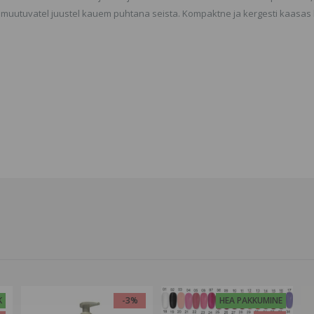
ks muutuvatel juustel kauem puhtana seista. Kompaktne ja kergesti kaasas
K
-3%
HEA PAKKUMINE