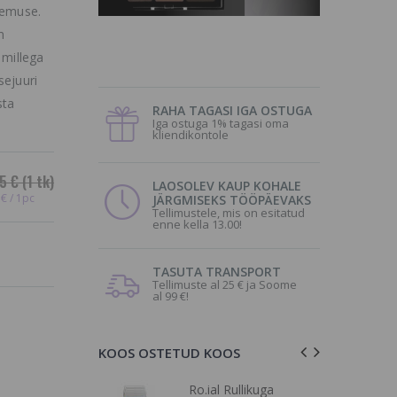
lemuse.
m
 millega
sejuuri
sta
RAHA TAGASI IGA OSTUGA
Iga ostuga 1% tagasi oma
kliendikontole
5 €
(1 tk)
LAOSOLEV KAUP KOHALE
€ / 1pc
JÄRGMISEKS TÖÖPÄEVAKS
Tellimustele, mis on esitatud
enne kella 13.00!
TASUTA TRANSPORT
Tellimuste al 25 € ja Soome
al 99 €!
KOOS OSTETUD KOOS
h 4 Step
Ro.ial Rullikuga