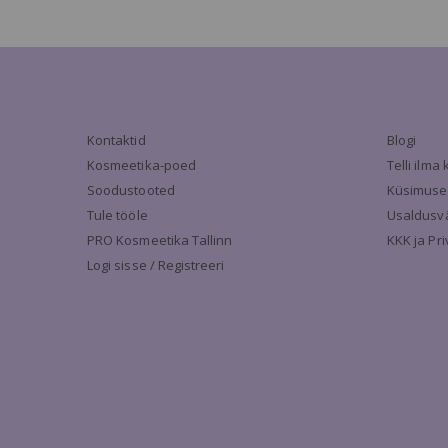
Kontaktid
Blogi
Kosmeetika-poed
Telli ilm
Soodustooted
Küsimuse
Tule tööle
Usaldusv
PRO Kosmeetika Tallinn
KKK ja Pr
Logi sisse / Registreeri