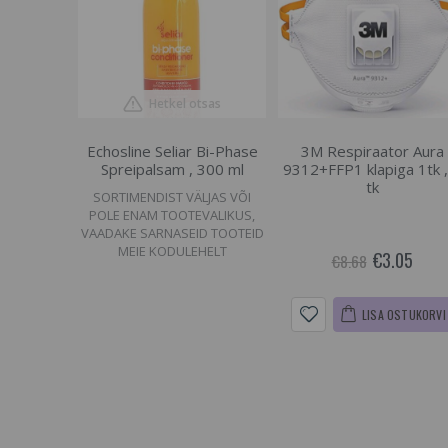
Hetkel otsas
Echosline Seliar Bi-Phase
3M Respiraator Aura
Spreipalsam , 300 ml
9312+FFP1 klapiga 1tk ,
tk
SORTIMENDIST VÄLJAS VÕI
POLE ENAM TOOTEVALIKUS,
VAADAKE SARNASEID TOOTEID
MEIE KODULEHELT
€3.05
€8.68
LISA OSTUKORVI