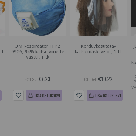
3M Respiraator FFP2
Korduvkasutatav
J
 1
9926, 94% kaitse viiruste
kaitsemask–visiir , 1 tk
vastu , 1 tk
ko
€7.23
€10.22
€11.37
€10.54
VA
LISA OSTUKORVI
LISA OSTUKORVI