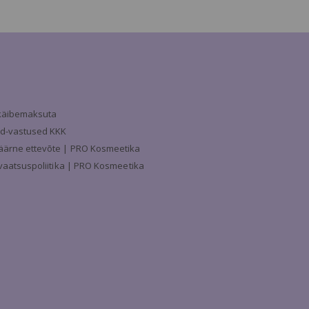
a käibemaksuta
d-vastused KKK
äärne ettevõte | PRO Kosmeetika
ivaatsuspoliitika | PRO Kosmeetika