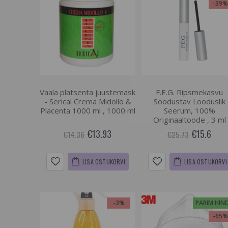
-39
Vaala platsenta juustemask
F.E.G. Ripsmekasvu
- Serical Crema Midollo &
Soodustav Looduslik
Placenta 1000 ml , 1000 ml
Seerum, 100%
Originaaltoode , 3 ml
€13.93
€15.6
€14.36
€25.73
LISA OSTUKORVI
LISA OSTUKORVI
-3%
PARIM HIN
-65