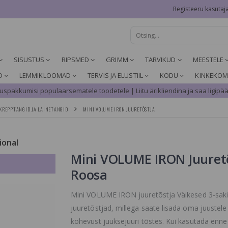
Registeeru kasutaj
SISUSTUS
RIPSMED
GRIMM
TARVIKUD
MEESTELE
D
LEMMIKLOOMAD
TERVIS JA ELUSTIIL
KODU
KINKEKOM
spakkumisi populaarsematele toodetele | Liitu ärikliendina ja saa ligipää
 KREPPTANGID JA LAINETANGID
MINI VOLUME IRON JUURETÕSTJA
ional
Mini VOLUME IRON Juuret
Roosa
Mini VOLUME IRON juuretõstja Väikesed 3-sak
juuretõstjad, millega saate lisada oma juustele
kohevust juuksejuuri tõstes. Kui kasutada enne