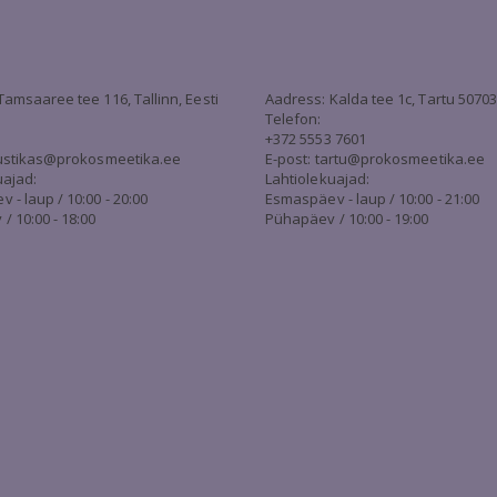
Tamsaaree tee 116, Tallinn, Eesti
Aadress: Kalda tee 1c, Tartu 5070
Telefon:
+372 5553 7601
stikas@prokosmeetika.ee
E-post:
tartu@prokosmeetika.ee
uajad:
Lahtiolekuajad:
- laup / 10:00 - 20:00
Esmaspäev - laup / 10:00 - 21:00
/ 10:00 - 18:00
Pühapäev / 10:00 - 19:00