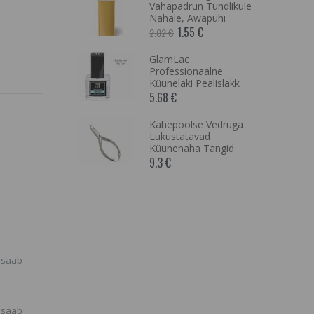
iner,
Vahapadrun Tundlikule
eer
Nahale, Awapuhi
€
1.55 €
2.02 €
NG Natural
GlamLac
adrun laia
Professionaalne
undlikule
Küünelaki Pealislakk
5.68 €
Kahepoolse Vedruga
tyler Mini,
Lukustatavad
 väikeste
Küünenaha Tangid
egemiseks
9.3 €
IST VÄLJAS
ENAM
KUS,
SARNASEID
EIE
LT
, saab
, saab