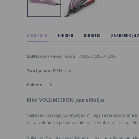
PF50+ Kaitsev ja
Whitening Toothpaste
oorendav Kreem
Valgendav
hambapasta
ORTIMENDIST VÄLJAS
13.16 €
ÕI POLE ENAM
OOTEVALIKUS,
AADAKE SARNASEID
Berrywell Augenblick
KIRJELDUS
JUHISED
KOOSTIS
SAADAVUS (42
kulmuvärvid,
OOTEID MEIE
ripsmevärvid 3
ODULEHELT
7.28 €
stel Curex Sun Flower
EAN kood / Paketi kood :
7392907238604 2386
et Komplekt
Plastik-nylon-
alumiinium
ORTIMENDIST VÄLJAS
Tootjamaa :
EU Europe
juukseklamber,
ÕI POLE ENAM
sektsiooniklamber,
OOTEVALIKUS,
must
AADAKE SARNASEID
Pakend :
1 tk
1.45 €
OOTEID MEIE
ODULEHELT
Mini VOLUME IRON juuretõstja
angle Teezer
ompact Styler
Väikesed 3-sakiga juuretõstjad, millega saate lisada oma j
earlescent Matte
hrome Pusahari
eksta volüümika ja hoidva tulemuse. Aitab kiiresti rasusek
8.5 €
Väikesed 3-sakiga juuretõstjad, millega saate lisada oma j