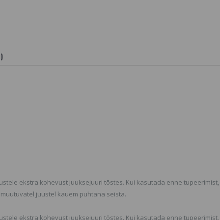
Andev ja Juukseid Siluv
Miracle Sh
Seerum
Küünepol
5.06 
6.2 €
SORTIMENDIST VÄLJAS
VÕI POLE ENAM
TOOTEVALIKUS,
Depileve 
VAADAKE SARNASEID
Wax vahap
)
rullikuga t
TOOTEID MEIE
nahale
KODULEHELT
3 €
Joico Blonde Life
Brightening Masque
Cera Waves
Mask Blondidele
Lokitangid
Juustele
lokkide t
SORTIMENDIST VÄLJAS
SORTIMEND
VÕI POLE ENAM
VÕI POLE 
TOOTEVALIKUS,
TOOTEVALI
VAADAKE SARNASEID
VAADAKE 
TOOTEID MEIE
TOOTEID M
KODULEHELT
KODULEHE
uustele ekstra kohevust juuksejuuri tõstes. Kui kasutada enne tupeerimist
s muutuvatel juustel kauem puhtana seista.
uustele ekstra kohevust juuksejuuri tõstes. Kui kasutada enne tupeerimist