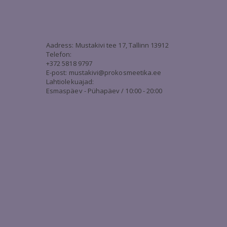
3
Aadress: Mustakivi tee 17, Tallinn 13912
Telefon:
+372 5818 9797
E-post:
mustakivi@prokosmeetika.ee
Lahtiolekuajad:
Esmaspäev - Pühapäev / 10:00 - 20:00