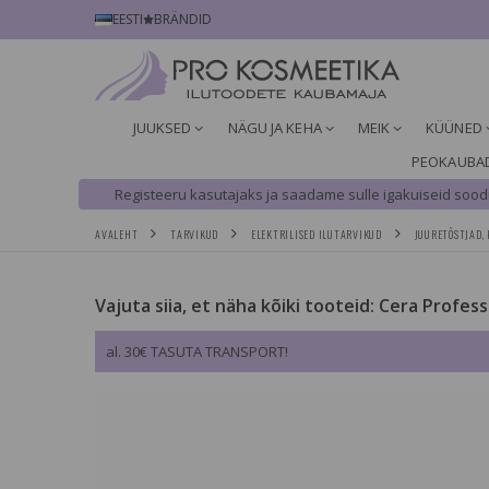
EESTI
BRÄNDID
JUUKSED
NÄGU JA KEHA
MEIK
KÜÜNED
PEOKAUBA
Registeeru kasutajaks ja saadame sulle igakuiseid soodu
AVALEHT
TARVIKUD
ELEKTRILISED ILUTARVIKUD
JUURETÕSTJAD,
Vajuta siia, et näha kõiki tooteid: Cera Profess
al. 30€ TASUTA TRANSPORT!