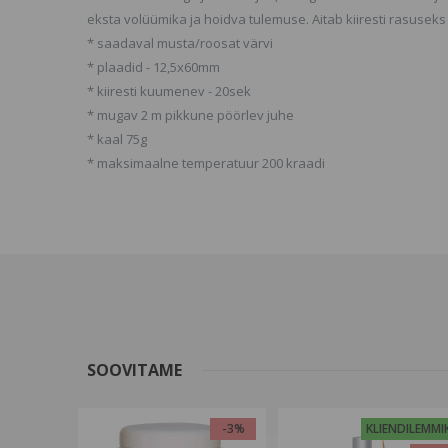
eksta volüümika ja hoidva tulemuse. Aitab kiiresti rasuse
* saadaval musta/roosat värvi
* plaadid - 12,5x60mm
* kiiresti kuumenev - 20sek
* mugav 2 m pikkune pöörlev juhe
* kaal 75g
* maksimaalne temperatuur 200 kraadi
SOOVITAME
-3%
KLIENDILEMMI