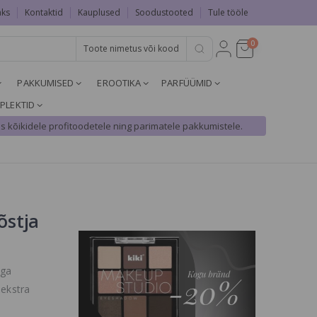
aks
Kontaktid
Kauplused
Soodustooted
Tule tööle
0
PAKKUMISED
EROOTIKA
PARFÜÜMID
PLEKTID
s kõikidele profitoodetele ning parimatele pakkumistele.
õstja
iga
 ekstra