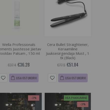
Wella Professionals
Cera Bullet Straightener,
ements Juustesse Jäetav
Keraamiline
ooldav Palsam , 150 ml
Juuksesirgendaja Must , 1
tk (Black)
€36.28
€51.84
€37.4
€77.5
LISA OSTUKORVI
LISA OSTUKORVI
-3%
HEA PAKKUMINE
-3%