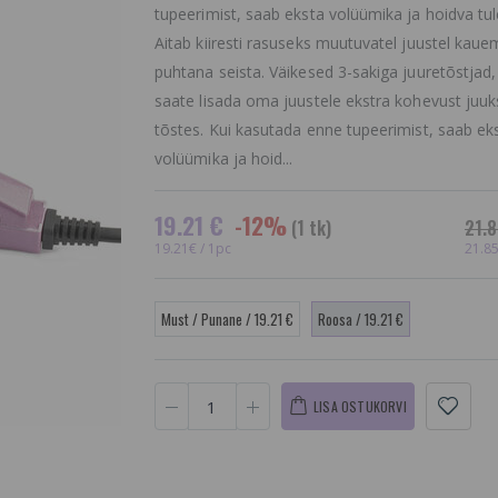
tupeerimist, saab eksta volüümika ja hoidva tu
Aitab kiiresti rasuseks muutuvatel juustel kaue
puhtana seista. Väikesed 3-sakiga juuretõstjad,
saate lisada oma juustele ekstra kohevust juuk
tõstes. Kui kasutada enne tupeerimist, saab ek
volüümika ja hoid...
19.21 €
-12%
(1 tk)
21.8
19.21€ / 1pc
21.85
Must / Punane / 19.21 €
Roosa / 19.21 €
LISA OSTUKORVI
Paul Mitchell Läiget
Nail Polis