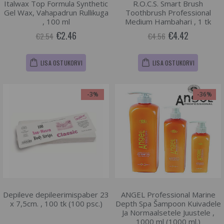
Italwax Top Formula Synthetic
R.O.C.S. Smart Brush
Gel Wax, Vahapadrun Rullikuga
Toothbrush Professional
, 100 ml
Medium Hambahari , 1 tk
€2.46
€4.42
€2.54
€4.56
LISA OSTUKORVI
LISA OSTUKORVI
-3%
-36%
Depileve depileerimispaber 23
ANGEL Professional Marine
x 7,5cm. , 100 tk (100 psc.)
Depth Spa Šampoon Kuivadele
Ja Normaalsetele Juustele ,
1000 ml (1000 ml.)