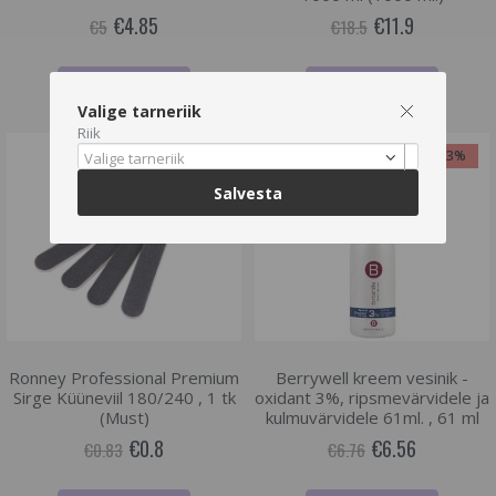
€4.85
€11.9
€5
€18.5
LISA OSTUKORVI
LISA OSTUKORVI
Valige tarneriik
Riik
-3%
-3%
Valige tarneriik
Salvesta
Ronney Professional Premium
Berrywell kreem vesinik -
Sirge Küüneviil 180/240 , 1 tk
oxidant 3%, ripsmevärvidele ja
(Must)
kulmuvärvidele 61ml. , 61 ml
€0.8
€6.56
€0.83
€6.76