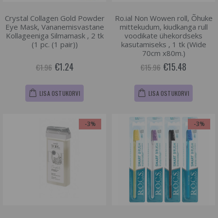
Crystal Collagen Gold Powder
Ro.ial Non Wowen roll, Õhuke
Eye Mask, Vananemisvastane
mittekudum, kiudkanga rull
Kollageeniga Silmamask , 2 tk
voodikate ühekordseks
(1 pc. (1 pair))
kasutamiseks , 1 tk (Wide
70cm x80m.)
€1.24
€15.48
€1.96
€15.96
LISA OSTUKORVI
LISA OSTUKORVI
-3%
-3%