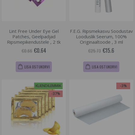
Lint Free Under Eye Gel
F.E.G. Ripsmekasvu Soodustav
Patches, Geelpadjad
Looduslik Seerum, 100%
Ripsmepikendustele , 2 tk
Originaaltoode , 3 ml
€0.64
€15.6
€0.66
€25.73
LISA OSTUKORVI
LISA OSTUKORVI
KLIENDILEMMIK
-3%
-37%