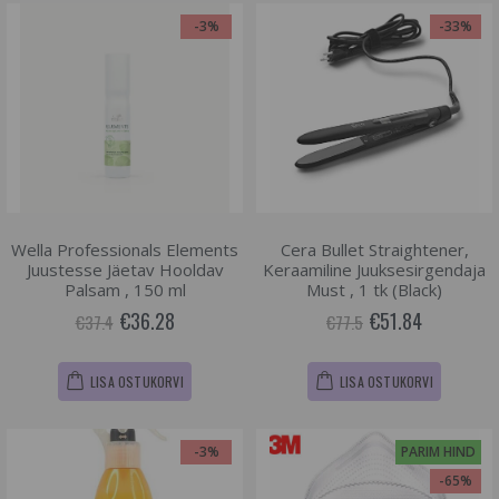
-3%
-33%
Wella Professionals Elements
Cera Bullet Straightener,
Juustesse Jäetav Hooldav
Keraamiline Juuksesirgendaja
Palsam , 150 ml
Must , 1 tk (Black)
€36.28
€51.84
€37.4
€77.5
LISA OSTUKORVI
LISA OSTUKORVI
-3%
PARIM HIND
-65%