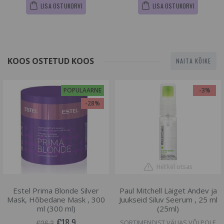
LISA OSTUKORVI
LISA OSTUKORVI
KOOS OSTETUD KOOS
NAITA KÕIKE
POPULAARNE
-3%
-28%
Hetkel otsas
Estel Prima Blonde Silver
Paul Mitchell Läiget Andev ja
Mask, Hõbedane Mask , 300
Juukseid Siluv Seerum , 25 ml
ml (300 ml)
(25ml)
€18.9
€26.3
SORTIMENDIST VÄLJAS VÕI POLE