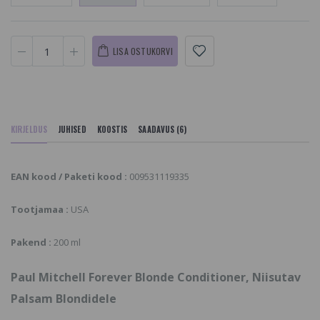
LISA OSTUKORVI
KIRJELDUS
JUHISED
KOOSTIS
SAADAVUS (6)
EAN kood / Paketi kood :
009531119335
Tootjamaa :
USA
Pakend :
200 ml
Paul Mitchell Forever Blonde Conditioner, Niisutav
Palsam Blondidele