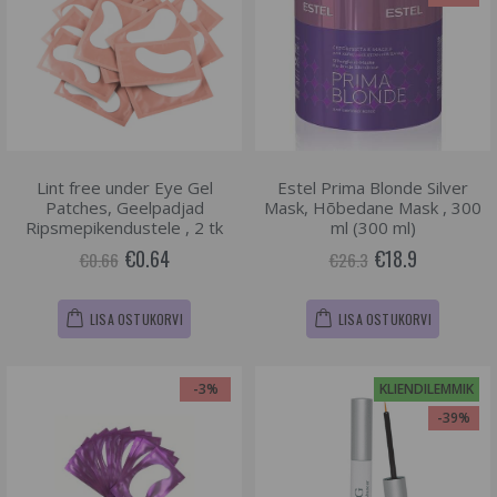
Lint free under Eye Gel
Estel Prima Blonde Silver
Patches, Geelpadjad
Mask, Hõbedane Mask , 300
Ripsmepikendustele , 2 tk
ml (300 ml)
€0.64
€18.9
€0.66
€26.3
LISA OSTUKORVI
LISA OSTUKORVI
-3%
KLIENDILEMMIK
-39%