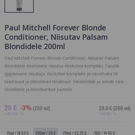
TOOTEVALIKUS,
DualSenses Ric
Repair, 60
VAADAKE
Sekundi
SARNASEID
Intensiivmask
TOOTEID MEIE
Kahjustatud
KODULEHELT
Paul Mitchell Forever Blonde
Juustele
19.15 €
Conditioner, Niisutav Palsam
Kitoko Hydro-
Revive Mask
Blondidele 200ml
Kuivadele,
Elututele ja
Karedatele
Paul Mitchell Forever Blonde Conditioner, Niisutav Palsam
Juustele
Blondidele Intensiivne niisutus KerActive kompleks Täiuslik
28.83 €
igapäevane niisutaja. KerActive kompleks ja värvohaka õli
taastavad ja silendavad struktuuri. Värskendab ja annab sära
blondidele ja blondeeritud juustele.
29 €
-3%
(200 ml)
29.9 €
(200 ml)
145.01€ / 1L
149.5€ / 1L
75ml / 14.53 €
200ml / 29 €
710ml / 53.25 €
/100 / 14.45 €