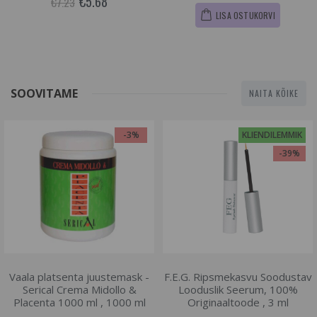
€5.68
€7.23
LISA OSTUKORVI
SOOVITAME
NAITA KÕIKE
-3%
KLIENDILEMMIK
-39%
Vaala platsenta juustemask -
F.E.G. Ripsmekasvu Soodustav
Serical Crema Midollo &
Looduslik Seerum, 100%
Placenta 1000 ml , 1000 ml
Originaaltoode , 3 ml