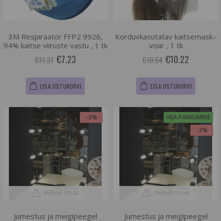
3M Respiraator FFP2 9926,
Korduvkasutatav kaitsemask–
94% kaitse viiruste vastu , 1 tk
visiir , 1 tk
€7.23
€10.22
€11.37
€10.54
LISA OSTUKORVI
LISA OSTUKORVI
-3%
HEA PAKKUMINE
-3%
Hetkel otsas
Hetkel otsas
Jumestus ja meigipeegel
Jumestus ja meigipeegel