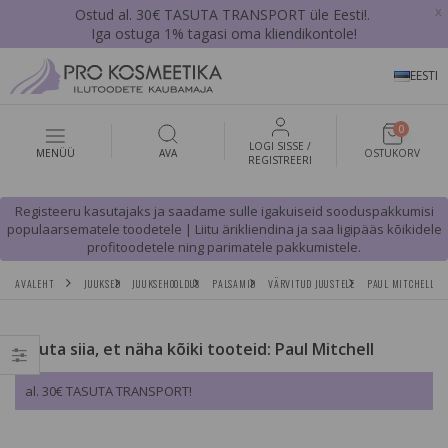
x
Ostud al. 30€ TASUTA TRANSPORT üle Eesti!.
Iga ostuga 1% tagasi oma kliendikontole!
EESTI
0
LOGI SISSE /
MENÜÜ
AVA
OSTUKORV
REGISTREERI
Registeeru kasutajaks ja saadame sulle igakuiseid sooduspakkumisi
populaarsematele toodetele | Liitu ärikliendina ja saa ligipääs kõikidele
profitoodetele ning parimatele pakkumistele.
AVALEHT
JUUKSED
JUUKSEHOOLDUS
PALSAMID
VÄRVITUD JUUSTELE
PAUL MITCHELL FO
Vajuta siia, et näha kõiki tooteid: Paul Mitchell
al. 30€ TASUTA TRANSPORT!