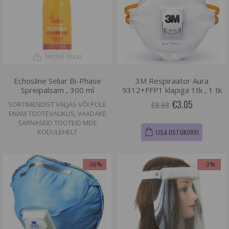
Hetkel otsas
Echosline Seliar Bi-Phase
3M Respiraator Aura
Spreipalsam , 300 ml
9312+FFP1 klapiga 1tk , 1 tk
€3.05
€8.68
SORTIMENDIST VÄLJAS VÕI POLE
ENAM TOOTEVALIKUS, VAADAKE
SARNASEID TOOTEID MEIE
KODULEHELT
LISA OSTUKORVI
-36%
-3%