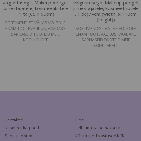
valgustusega, Makeup peegel
valgustusega, Makeup peegel
jumestajatele, kosmeetikutele
jumestajatele, kosmeetikutele
, 1 tk (65 x 65cm)
, 1 tk (74cm (width) x 110cm
(height))
SORTIMENDIST VÄLJAS VÕI POLE
ENAM TOOTEVALIKUS, VAADAKE
SORTIMENDIST VÄLJAS VÕI POLE
SARNASEID TOOTEID MEIE
ENAM TOOTEVALIKUS, VAADAKE
KODULEHELT
SARNASEID TOOTEID MEIE
KODULEHELT
Kontaktid
Blogi
Kosmeetika-poed
Telli ilma käibemaksuta
Soodustooted
Küsimused-vastused KKK