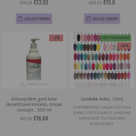
€13.93
€15.6
€14.36
€25.73
LISA OSTUKORVI
LISA OSTUKORVI
-3%
HEA PAKKUMINE
-26%
Hetkel otsas
Hetkel otsas
Antiseptiline geel käte
Geellakk Aden, 10ml.
desinfitseerimiseks, Erisan
SORTIMENDIST VÄLJAS VÕI POLE
Isosept , 500 ml
ENAM TOOTEVALIKUS, VAADAKE
€16.64
€17.15
SARNASEID TOOTEID MEIE
KODULEHELT