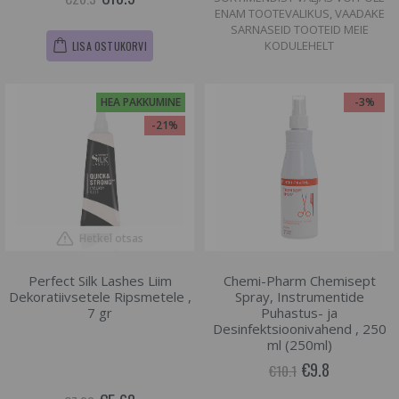
ENAM TOOTEVALIKUS, VAADAKE
SARNASEID TOOTEID MEIE
KODULEHELT
LISA OSTUKORVI
HEA PAKKUMINE
-3%
-21%
Hetkel otsas
Perfect Silk Lashes Liim
Chemi-Pharm Chemisept
Dekoratiivsetele Ripsmetele ,
Spray, Instrumentide
7 gr
Puhastus- ja
Desinfektsioonivahend , 250
ml (250ml)
€9.8
€10.1