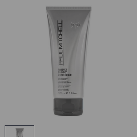
Paul Mitchell
Chemi-Pharm
Forever Blonde
Bacticid Pindad
Dramatic
Kiirdesinfektant
Repair,
72%
Struktuuri
14.1 €
Taastaja
31.3 €
Chemi-Pharm
Chemisept
Paul Mitchell
Spray,
Läiget Andev ja
Instrumentide
Juukseid Siluv
Puhastus- ja
Seerum
Desinfektsioon
10.1 €
SORTIMENDIST
VÄLJAS VÕI POLE
ENAM
Goldwell