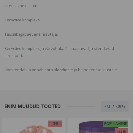
Intensiivne niisutus
KerActive kompleks
Täiuslik igapäevane niisutaja.
KerActive kompleks ja värvohaka õli taastavad ja silendavad
struktuuri.
Värskendab ja annab sära blondidele ja blondeeritud juustele.
ENIM MÜÜDUD TOOTED
NAITA KÕIKE
-3%
POPULAARNE
-28%