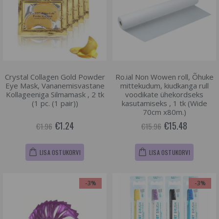
Crystal Collagen Gold Powder
Ro.ial Non Wowen roll, Õhuke
Eye Mask, Vananemisvastane
mittekudum, kiudkanga rull
Kollageeniga Silmamask , 2 tk
voodikate ühekordseks
(1 pc. (1 pair))
kasutamiseks , 1 tk (Wide
70cm x80m.)
€1.24
€15.48
€1.96
€15.96
LISA OSTUKORVI
LISA OSTUKORVI
-3%
-3%