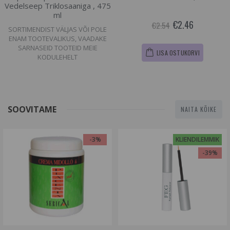
Vedelseep Triklosaaniga , 475
ml
€2.46
€2.54
SORTIMENDIST VÄLJAS VÕI POLE
ENAM TOOTEVALIKUS, VAADAKE
SARNASEID TOOTEID MEIE
LISA OSTUKORVI
KODULEHELT
SOOVITAME
NAITA KÕIKE
-3%
KLIENDILEMMIK
-39%