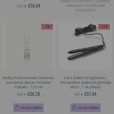
ENAM TOOTEVALIKUS, VAADAKE
€16.64
€17.15
SARNASEID TOOTEID MEIE
KODULEHELT
-3%
-33%
Wella Professionals Elements
Cera Bullet Straightener,
Juustesse Jäetav Hooldav
Keraamiline Juuksesirgendaja
Palsam , 150 ml
Must , 1 tk (Black)
€36.28
€51.84
€37.4
€77.5
LISA OSTUKORVI
LISA OSTUKORVI