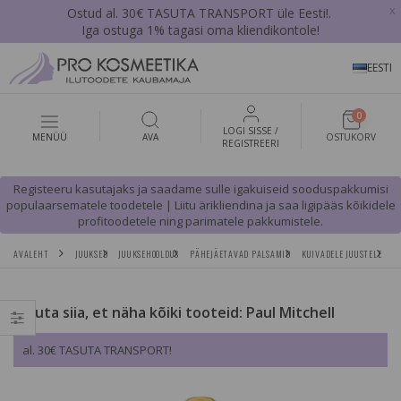
x
Ostud al. 30€ TASUTA TRANSPORT üle Eesti!.
Iga ostuga 1% tagasi oma kliendikontole!
EESTI
0
LOGI SISSE /
MENÜÜ
AVA
OSTUKORV
REGISTREERI
Registeeru kasutajaks ja saadame sulle igakuiseid sooduspakkumisi
populaarsematele toodetele | Liitu ärikliendina ja saa ligipääs kõikidele
profitoodetele ning parimatele pakkumistele.
AVALEHT
JUUKSED
JUUKSEHOOLDUS
PÄHEJÄETAVAD PALSAMID
KUIVADELE JUUSTELE
P
Vajuta siia, et näha kõiki tooteid: Paul Mitchell
al. 30€ TASUTA TRANSPORT!