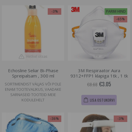
-3%
PARIM HIND
-65%
Hetkel otsas
Echosline Seliar Bi-Phase
3M Respiraator Aura
Spreipalsam , 300 ml
9312+FFP1 klapiga 1tk , 1 tk
€3.05
€8.68
SORTIMENDIST VÄLJAS VÕI POLE
ENAM TOOTEVALIKUS, VAADAKE
SARNASEID TOOTEID MEIE
KODULEHELT
LISA OSTUKORVI
-36%
-3%