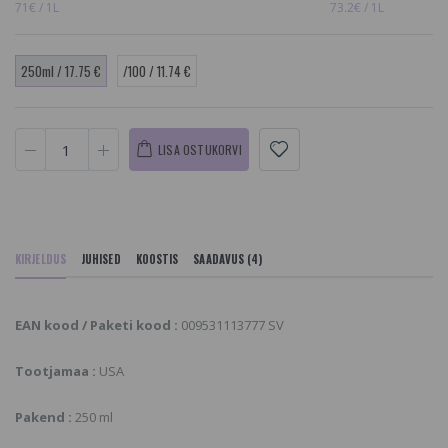
71€ / 1L
73.2€ / 1L
250ml / 17.75 €
/100 / 11.74 €
LISA OSTUKORVI
KIRJELDUS
JUHISED
KOOSTIS
SAADAVUS (4)
EAN kood / Paketi kood :
009531113777 SV
Tootjamaa :
USA
Pakend :
250 ml