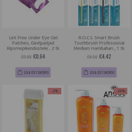
Lint Free Under Eye Gel
R.O.C.S. Smart Brush
Patches, Geelpadjad
Toothbrush Professional
Ripsmepikendustele , 2 tk
Medium Hambahari , 1 tk
€0.64
€4.42
€0.66
€4.56
LISA OSTUKORVI
LISA OSTUKORVI
-3%
-36%