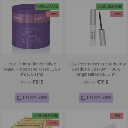
POPULAARNE
KLIENDILEMMIK
-28%
-39%
Estel Prima Blonde Silver
F.E.G. Ripsmekasvu Soodustav
Mask, Hõbedane Mask , 300
Looduslik Seerum, 100%
ml (300 ml)
Originaaltoode , 3 ml
€18.9
€15.6
€26.3
€25.73
LISA OSTUKORVI
LISA OSTUKORVI
KLIENDILEMMIK
-3%
-37%