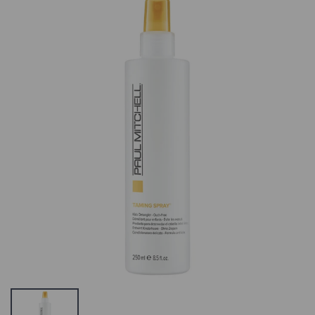
Bravehead
Kilekott
Detangler Soft
väike/suur testi
Pusahari
toote nimi
9.51 €
0.21 €
Estel Little Me
Estel M'use
Hair Spray Easy
Antibacterial
Comb
Liquid Soap
Juuksesprei
Antibakteriaaln
Lastele
Vedelseep
SORTIMENDIST
Triklosaaniga
VÄLJAS VÕI POLE
SORTIMENDIST
ENAM
VÄLJAS VÕI POLE
TOOTEVALIKUS,
ENAM
VAADAKE
TOOTEVALIKUS,