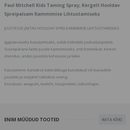
Paul Mitchell Kids Taming Spray, Kergelt Hooldav
Spreipalsam Kammimise Lihtustamiseks
JUUSTESSE JÄETAV HOOLDAV SPREI KAMMIMISE LIHTSUSTAMISEKS
Igapäevaseks kasutamiseks, sobib kõikidele juuksetüüpidele.
Suurepärane laste juuste kammimiseks, eriti hommikuti. Kiiresti
imenduv, andes juustele kohevuse ja läike.
Kasutamine: kantakse käterätikuga kuivatatud või kuivadele
juustele ja seejärel sätitakse soeng.
Koostises: awapuhi, teeleht, nisuproteiin, sidrunhape.
ENIM MÜÜDUD TOOTED
NAITA KÕIKE