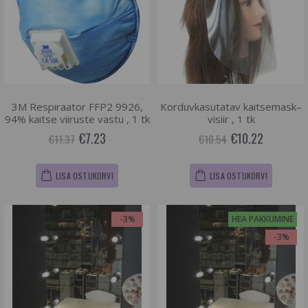
3M Respiraator FFP2 9926,
Korduvkasutatav kaitsemask–
94% kaitse viiruste vastu , 1 tk
visiir , 1 tk
€7.23
€10.22
€11.37
€10.54
LISA OSTUKORVI
LISA OSTUKORVI
-3%
HEA PAKKUMINE
-3%