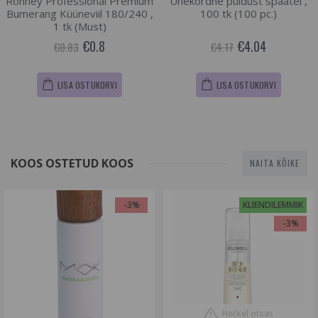
Ronney Professional Premium
Ühekordne puidust spaatel ,
Bumerang Küüneviil 180/240 ,
100 tk (100 pc.)
1 tk (Must)
€0.8
€4.04
€0.83
€4.17
LISA OSTUKORVI
LISA OSTUKORVI
KOOS OSTETUD KOOS
NAITA KÕIKE
-3%
KLIENDILEMMIK
-3%
Hetkel otsas