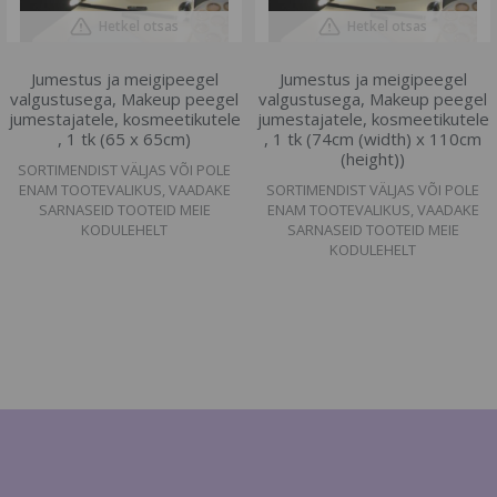
Hetkel otsas
Hetkel otsas
Jumestus ja meigipeegel
Jumestus ja meigipeegel
valgustusega, Makeup peegel
valgustusega, Makeup peegel
jumestajatele, kosmeetikutele
jumestajatele, kosmeetikutele
, 1 tk (65 x 65cm)
, 1 tk (74cm (width) x 110cm
(height))
SORTIMENDIST VÄLJAS VÕI POLE
ENAM TOOTEVALIKUS, VAADAKE
SORTIMENDIST VÄLJAS VÕI POLE
SARNASEID TOOTEID MEIE
ENAM TOOTEVALIKUS, VAADAKE
KODULEHELT
SARNASEID TOOTEID MEIE
KODULEHELT