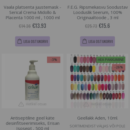
Vaala platsenta juustemask -
F.E.G. Ripsmekasvu Soodustav
Serical Crema Midollo &
Looduslik Seerum, 100%
Placenta 1000 ml , 1000 ml
Originaaltoode , 3 ml
€13.93
€15.6
€14.36
€25.73
LISA OSTUKORVI
LISA OSTUKORVI
-3%
HEA PAKKUMINE
-26%
Hetkel otsas
Hetkel otsas
Antiseptiline geel käte
Geellakk Aden, 10ml.
desinfitseerimiseks, Erisan
SORTIMENDIST VÄLJAS VÕI POLE
Isosept , 500 ml