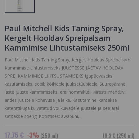
SARNASEID
VAADAKE
TOOTEID MEIE
SARNASEID
KODULEHELT
TOOTEID MEIE
KODULEHELT
Paul Mitchell Kids Taming Spray,
Avokaadoõli
Normaalsele-
Tangle Teezer
Kergelt Hooldav Spreipalsam
Kuivale-
Easy Dry &amp
Vananevale
Go Föönihari
Kammimise Lihtustamiseks 250ml
Nahale
18.5 €
13.95 €
Paul Mitchell Kids Taming Spray, Kergelt Hooldav Spreipalsam
Kammimise Lihtustamiseks JUUSTESSE JÄETAV HOOLDAV
SPREI KAMMIMISE LIHTSUSTAMISEKS Igapäevaseks
kasutamiseks, sobib kõikidele juuksetüüpidele. Suurepärane
laste juuste kammimiseks, eriti hommikuti. Kiiresti imenduv,
andes juustele kohevuse ja läike. Kasutamine: kantakse
käterätikuga kuivatatud või kuivadele juustele ja seejärel
sätitakse soeng. Koostises: awapuhi,...
17.75 €
-3%
(250 ml)
18.3 €
(250 ml)