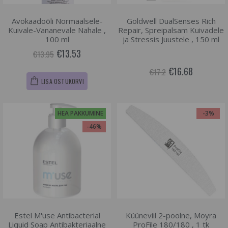
Avokaadoõli Normaalsele-
Goldwell DualSenses Rich
Kuivale-Vananevale Nahale ,
Repair, Spreipalsam Kuivadele
100 ml
ja Stressis Juustele , 150 ml
€13.53
€13.95
€16.68
€17.2
LISA OSTUKORVI
HEA PAKKUMINE
-3%
-46%
Estel M'use Antibacterial
Küüneviil 2-poolne, Moyra
Liquid Soap Antibakteriaalne
ProFile 180/180 , 1 tk