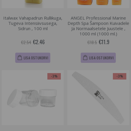
Italwax Vahapadrun Rullikuga,
ANGEL Professional Marine
Tugeva Intensiivsusega,
Depth Spa Šampoon Kuivadele
Sidrun , 100 ml
Ja Normaalsetele Juustele ,
1000 ml (1000 ml.)
€2.46
€11.9
€2.54
€18.5
LISA OSTUKORVI
LISA OSTUKORVI
-3%
-3%