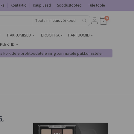
aks
Kontaktid
Kauplused
Soodustooted
Tule tööle
0
PAKKUMISED
EROOTIKA
PARFÜÜMID
PLEKTID
s kõikidele profitoodetele ning parimatele pakkumistele.
G,