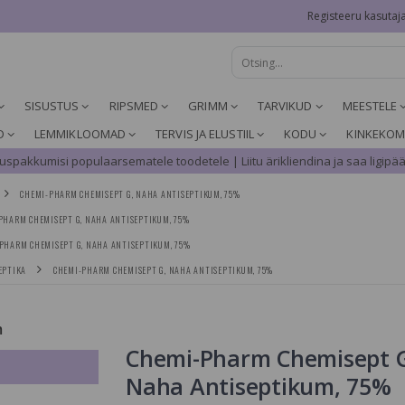
Registeeru kasutaj
SISUSTUS
RIPSMED
GRIMM
TARVIKUD
MEESTELE
D
LEMMIKLOOMAD
TERVIS JA ELUSTIIL
KODU
KINKEKOM
spakkumisi populaarsematele toodetele | Liitu ärikliendina ja saa ligipää
CHEMI-PHARM CHEMISEPT G, NAHA ANTISEPTIKUM, 75%
PHARM CHEMISEPT G, NAHA ANTISEPTIKUM, 75%
PHARM CHEMISEPT G, NAHA ANTISEPTIKUM, 75%
EPTIKA
CHEMI-PHARM CHEMISEPT G, NAHA ANTISEPTIKUM, 75%
m
Chemi-Pharm Chemisept 
Naha Antiseptikum, 75%