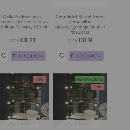
Wella Professionals
Cera Bullet Straightener,
ements Juustesse Jäetav
Keraamiline
ooldav Palsam , 150 ml
Juuksesirgendaja Must , 1
tk (Black)
€36.28
€51.84
€37.4
€77.5
LISA OSTUKORVI
LISA OSTUKORVI
-3%
HEA PAKKUMINE
-3%
Hetkel otsas
Hetkel otsas