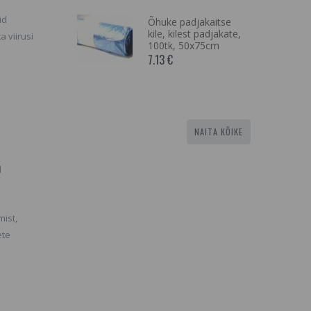
3 Ripsme- ja
id
 Pruun
Õhuke padjakaitse
kile, kilest padjakate,
a viirusi
IST VÄLJAS
100tk, 50x75cm
ENAM
7.13 €
KUS,
SARNASEID
EIE
LT
NAITA KÕIKE
l
ist,
ete