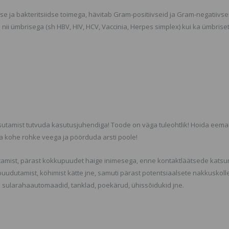
Brown nr 
se ja bakteritsiidse toimega, hävitab Gram-positiivseid ja Gram-negatiivse
Kulmuvärv
nii ümbrisega (sh HBV, HIV, HCV, Vaccinia, Herpes simplex) kui ka ümbriset
SORTIMEND
VÕI POLE 
TOOTEVALI
VAADAKE 
TOOTEID M
KODULEHE
kasutamist tutvuda kasutusjuhendiga! Toode on väga tuleohtlik! Hoida eema
ada kohe rohke veega ja pöörduda arsti poole!
tamist, pärast kokkupuudet haige inimesega, enne kontaktläätsede katsum
uudutamist, köhimist kätte jne, samuti pärast potentsiaalsete nakkuskoll
 sularahaautomaadid, tanklad, poekärud, ühissõidukid jne.