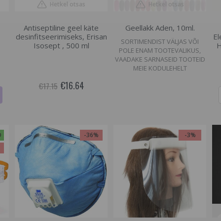
Hetkel otsas
Hetkel otsas
Antiseptiline geel käte
Geellakk Aden, 10ml.
desinfitseerimiseks, Erisan
El
SORTIMENDIST VÄLJAS VÕI
Isosept , 500 ml
H
POLE ENAM TOOTEVALIKUS,
VAADAKE SARNASEID TOOTEID
MEIE KODULEHELT
€16.64
€17.15
D
-36%
-3%
%