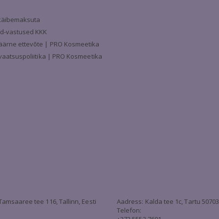
a käibemaksuta
d-vastused KKK
äärne ettevõte | PRO Kosmeetika
ivaatsuspoliitika | PRO Kosmeetika
Tamsaaree tee 116, Tallinn, Eesti
Aadress: Kalda tee 1c, Tartu 5070
Telefon: