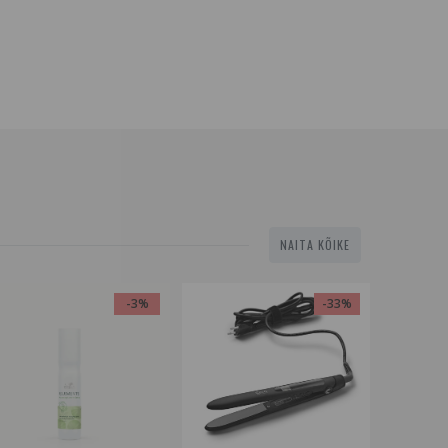
NAITA KÕIKE
-3%
-33%