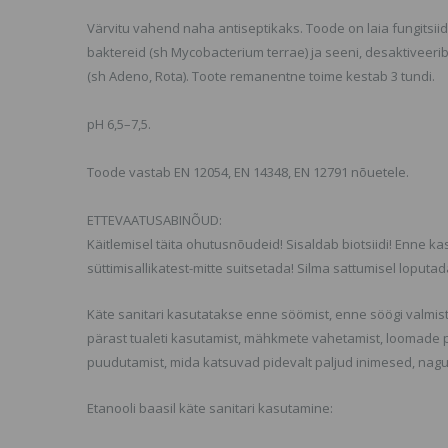
TOOTEVALIKUS,
VAADAKE SARNASEID
Värvitu vahend naha antiseptikaks. Toode on laia fungitsiid
ikrokiust hari, Super
TOOTEID MEIE
ine
baktereid (sh Mycobacterium terrae) ja seeni, desaktiveerib 
KODULEHELT
.29 €
(sh Adeno, Rota). Toote remanentne toime kestab 3 tundi.
pH 6,5–7,5.
Toode vastab EN 12054, EN 14348, EN 12791 nõuetele.
ETTEVAATUSABINÕUD:
Käitlemisel täita ohutusnõudeid! Sisaldab biotsiidi! Enne 
süttimisallikatest-mitte suitsetada! Silma sattumisel loput
Käte sanitari kasutatakse enne söömist, enne söögi valmis
pärast tualeti kasutamist, mähkmete vahetamist, loomade p
puudutamist, mida katsuvad pidevalt paljud inimesed, nagu
Etanooli baasil käte sanitari kasutamine: