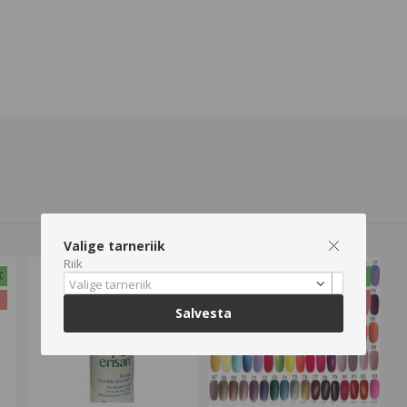
Valige tarneriik
Riik
K
-3%
HEA PAKKUMINE
Valige tarneriik
%
-26%
Salvesta