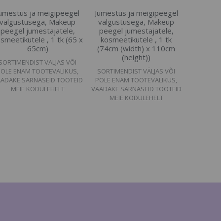
umestus ja meigipeegel
Jumestus ja meigipeegel
valgustusega, Makeup
valgustusega, Makeup
peegel jumestajatele,
peegel jumestajatele,
smeetikutele , 1 tk (65 x
kosmeetikutele , 1 tk
65cm)
(74cm (width) x 110cm
(height))
SORTIMENDIST VÄLJAS VÕI
POLE ENAM TOOTEVALIKUS,
SORTIMENDIST VÄLJAS VÕI
ADAKE SARNASEID TOOTEID
POLE ENAM TOOTEVALIKUS,
MEIE KODULEHELT
VAADAKE SARNASEID TOOTEID
MEIE KODULEHELT