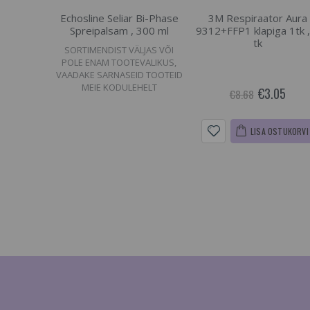
Echosline Seliar Bi-Phase
3M Respiraator Aura
Spreipalsam , 300 ml
9312+FFP1 klapiga 1tk ,
tk
SORTIMENDIST VÄLJAS VÕI
POLE ENAM TOOTEVALIKUS,
VAADAKE SARNASEID TOOTEID
MEIE KODULEHELT
€3.05
€8.68
LISA OSTUKORVI