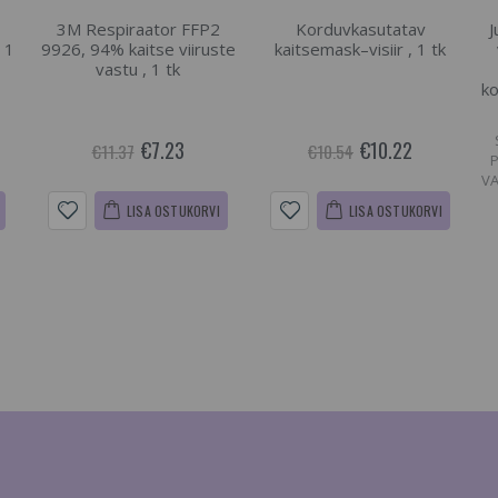
3M Respiraator FFP2
Korduvkasutatav
J
 1
9926, 94% kaitse viiruste
kaitsemask–visiir , 1 tk
vastu , 1 tk
ko
€7.23
€10.22
€11.37
€10.54
VA
LISA OSTUKORVI
LISA OSTUKORVI