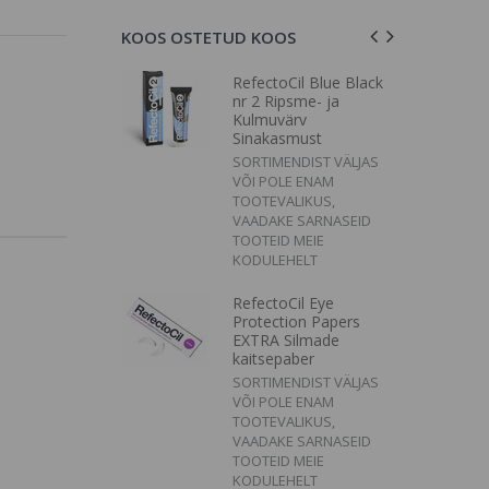
KOOS OSTETUD KOOS
 Pure Black
RefectoCil Blue Black
e- ja
nr 2 Ripsme- ja
v Must
Kulmuvärv
Sinakasmust
IST VÄLJAS
SORTIMENDIST VÄLJAS
ENAM
VÕI POLE ENAM
KUS,
TOOTEVALIKUS,
SARNASEID
VAADAKE SARNASEID
EIE
TOOTEID MEIE
LT
KODULEHELT
 Graphite nr
- ja
RefectoCil Eye
v
Protection Papers
EXTRA Silmade
IST VÄLJAS
kaitsepaber
ENAM
SORTIMENDIST VÄLJAS
KUS,
VÕI POLE ENAM
SARNASEID
TOOTEVALIKUS,
EIE
VAADAKE SARNASEID
LT
TOOTEID MEIE
KODULEHELT
 Natural