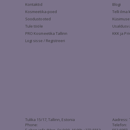
Kontaktid
Blogi
Kosmeetika-poed
Telli ilm
Soodustooted
Küsimuse
Tule tööle
Usaldusv
PRO Kosmeetika Tallinn
KKK ja Pr
Logi sisse / Registreeri
Tulika 15/17, Tallinn, Estonia
Aadress: 
Phone:
Telefon: