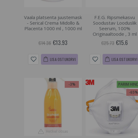
Vaala platsenta juustemask
F.E.G. Ripsmekasvu
- Serical Crema Midollo &
Soodustav Looduslik
Placenta 1000 ml , 1000 ml
Seerum, 100%
Originaaltoode , 3 ml
€13.93
€15.6
€14.36
€25.73
LISA OSTUKORVI
LISA OSTUKORVI
-3%
PARIM HIN
-65
Hetkel otsas