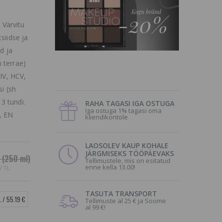
Värvitu
siidse ja
d ja
 terrae)
HIV, HCV,
si (sh
3 tundi.
RAHA TAGASI IGA OSTUGA
Iga ostuga 1% tagasi oma
, EN
kliendikontole
LAOSOLEV KAUP KOHALE
JÄRGMISEKS TÖÖPÄEVAKS
(250 ml)
Tellimustele, mis on esitatud
enne kella 13.00!
/ 1L
TASUTA TRANSPORT
L / 55.19 €
Tellimuste al 25 € ja Soome
al 99 €!