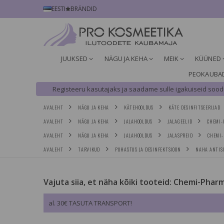
EESTI
BRÄNDID
JUUKSED
NÄGU JA KEHA
MEIK
KÜÜNED
PEOKAUBA
Registeeru kasutajaks ja saadame sulle igakuiseid soodu
AVALEHT
NÄGU JA KEHA
KÄTEHOOLDUS
KÄTE DESINFITSEERIJAD
AVALEHT
NÄGU JA KEHA
JALAHOOLDUS
JALAGEELID
CHEMI-
AVALEHT
NÄGU JA KEHA
JALAHOOLDUS
JALASPREID
CHEMI-
AVALEHT
TARVIKUD
PUHASTUS JA DESINFEKTSIOON
NAHA ANTIS
Vajuta siia, et näha kõiki tooteid: Chemi-Phar
al. 30€ TASUTA TRANSPORT!