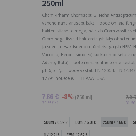
250ml
Chemi-Pharm Chemisept G, Naha Antiseptikum 
vahend naha antiseptikaks. Toode on laia fungit
bakteritsiidse toimega, hävitab Gram-positiivsei
Gram-negatiivseid baktereid (sh Mycobacterium
ja seeni, desaktiveerib nii ümbrisega (sh HBV, 
Vaccinia, Herpes simplex) kui ka ümbriseta viiru
Adeno, Rota). Toote remanentne toime kestab 
pH 6,5–7,5. Toode vastab EN 12054, EN 14348
12791 nõuetele. ETTEVAATUSA...
7.66 €
-3%
(250 ml)
7.9 €
30.65€ / 1L
31.6€ 
500ml / 8.92 €
100ml / 6.01 €
250ml / 7.66 €
5
1l / 12.71 €
/250 / 7.62 €