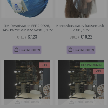
3M Respiraator FFP2 9926,
Korduvkasutatav kaitsemask–
94% kaitse viiruste vastu , 1 tk
visiir , 1 tk
€7.23
€10.22
€11.37
€10.54
LISA OSTUKORVI
LISA OSTUKORVI
-3%
HEA PAKKUMINE
-3%
Hetkel otsas
Hetkel otsas