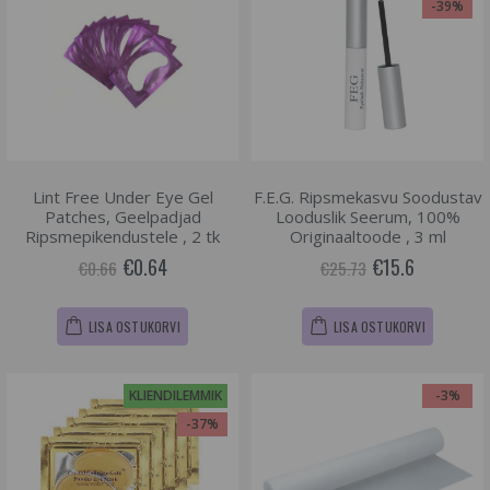
-39%
Lint Free Under Eye Gel
F.E.G. Ripsmekasvu Soodustav
Patches, Geelpadjad
Looduslik Seerum, 100%
Ripsmepikendustele , 2 tk
Originaaltoode , 3 ml
€0.64
€15.6
€0.66
€25.73
LISA OSTUKORVI
LISA OSTUKORVI
KLIENDILEMMIK
-3%
-37%