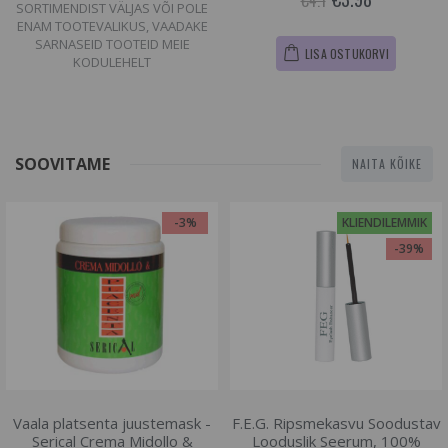
€4.1
SORTIMENDIST VÄLJAS VÕI POLE
ENAM TOOTEVALIKUS, VAADAKE
SARNASEID TOOTEID MEIE
LISA OSTUKORVI
KODULEHELT
SOOVITAME
NAITA KÕIKE
-3%
KLIENDILEMMIK
-39%
Vaala platsenta juustemask -
F.E.G. Ripsmekasvu Soodustav
Serical Crema Midollo &
Looduslik Seerum, 100%