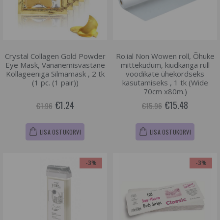
Crystal Collagen Gold Powder
Ro.ial Non Wowen roll, Õhuke
Eye Mask, Vananemisvastane
mittekudum, kiudkanga rull
Kollageeniga Silmamask , 2 tk
voodikate ühekordseks
(1 pc. (1 pair))
kasutamiseks , 1 tk (Wide
70cm x80m.)
€1.24
€15.48
€1.96
€15.96
LISA OSTUKORVI
LISA OSTUKORVI
-3%
-3%