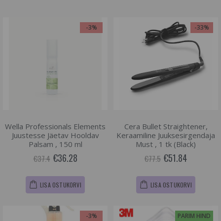
-3%
-33%
Wella Professionals Elements
Cera Bullet Straightener,
Juustesse Jäetav Hooldav
Keraamiline Juuksesirgendaja
Palsam , 150 ml
Must , 1 tk (Black)
€36.28
€51.84
€37.4
€77.5
LISA OSTUKORVI
LISA OSTUKORVI
-3%
PARIM HIND