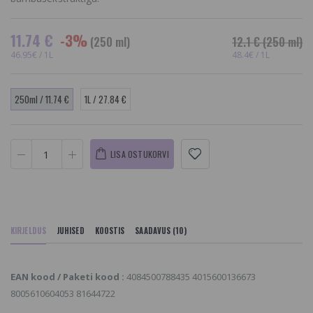
11.74 €
-3%
(250 ml)
12.1 €
(250 ml)
46.95€ / 1L
48.4€ / 1L
250ml / 11.74 €
1L / 27.84 €
LISA OSTUKORVI
KIRJELDUS
JUHISED
KOOSTIS
SAADAVUS (10)
EAN kood / Paketi kood :
4084500788435 4015600136673
8005610604053 81644722