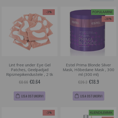
-3%
POPULAARNE
-28%
Lint free under Eye Gel
Estel Prima Blonde Silver
Patches, Geelpadjad
Mask, Hõbedane Mask , 300
Ripsmepikendustele , 2 tk
ml (300 ml)
€0.64
€18.9
€0.66
€26.3
LISA OSTUKORVI
LISA OSTUKORVI
-3%
KLIENDILEMMIK