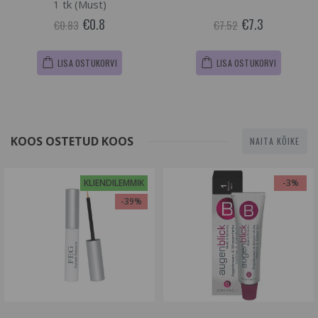
1 tk (Must)
€0.8
€7.3
€0.83
€7.52
LISA OSTUKORVI
LISA OSTUKORVI
KOOS OSTETUD KOOS
NAITA KÕIKE
KLIENDILEMMIK
-3%
-39%