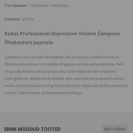
Tootjamaa :
Saksamaa - Germany
Pakend :
250 ml
Kadus Professional Impressive Volume Šampoon
Õhukestele Juustele
Šampoon, mis annab hõredatele, õhukestele juustele kohevust.
Õhukesed juuksed on tundlikud igapäevastele kahjustustele. Neil
on puudu hoidvusest ja jõust, mis raskendab nende seadmist
soengutesse. Impressive Volume abil saavutavad juuksed kohese
hoidvuse ja kohevuse ning on tuntavalt ja nähtavalt täidlasemad kui
varem. Sidrunheina- ja bambusekstraktiga.
ENIM MÜÜDUD TOOTED
NAITA KÕIKE