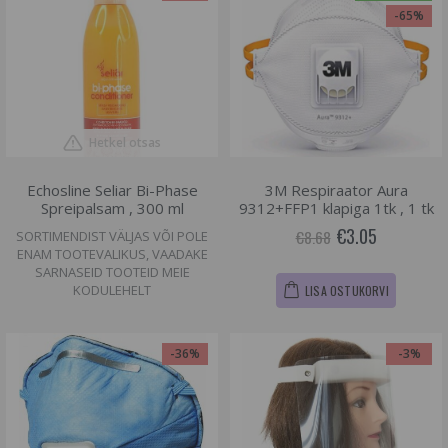
-65%
Hetkel otsas
Echosline Seliar Bi-Phase
3M Respiraator Aura
Spreipalsam , 300 ml
9312+FFP1 klapiga 1tk , 1 tk
€3.05
€8.68
SORTIMENDIST VÄLJAS VÕI POLE
ENAM TOOTEVALIKUS, VAADAKE
SARNASEID TOOTEID MEIE
KODULEHELT
LISA OSTUKORVI
-36%
-3%