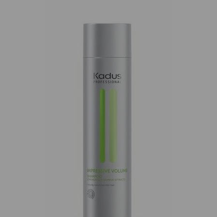
Estel Curex
Make up stick
Color
Face Paint
Intense,Värvi
Magic Unicorn
Taastav Palsam
Näomaalingu
värvipulk
SORTIMENDIST
SORTIMENDIST
VÄLJAS VÕI POLE
VÄLJAS VÕI POLE
ENAM
ENAM
TOOTEVALIKUS,
TOOTEVALIKUS,
VAADAKE
VAADAKE
SARNASEID
SARNASEID
TOOTEID MEIE
TOOTEID MEIE
KODULEHELT
KODULEHELT
Estel Otium
Volume
Berrywell