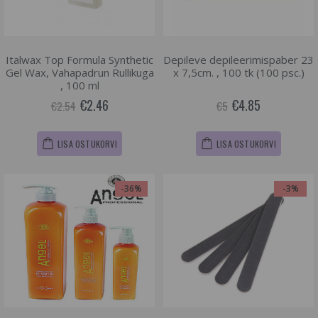
Italwax Top Formula Synthetic
Depileve depileerimispaber 23
Gel Wax, Vahapadrun Rullikuga
x 7,5cm. , 100 tk (100 psc.)
, 100 ml
€2.46
€4.85
€2.54
€5
LISA OSTUKORVI
LISA OSTUKORVI
-36%
-3%