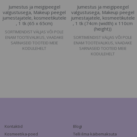
Jumestus ja meigipeegel
Jumestus ja meigipeegel
valgustusega, Makeup peegel
valgustusega, Makeup peegel
jumestajatele, kosmeetikutele
jumestajatele, kosmeetikutele
, 1 tk (65 x 65cm)
, 1 tk (74cm (width) x 110cm
(height))
SORTIMENDIST VÄLJAS VÕI POLE
ENAM TOOTEVALIKUS, VAADAKE
SORTIMENDIST VÄLJAS VÕI POLE
SARNASEID TOOTEID MEIE
ENAM TOOTEVALIKUS, VAADAKE
KODULEHELT
SARNASEID TOOTEID MEIE
KODULEHELT
Kontaktid
Blogi
Kosmeetika-poed
Telli ilma käibemaksuta