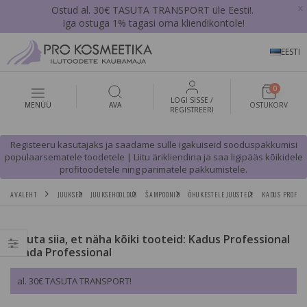
x
Ostud al. 30€ TASUTA TRANSPORT üle Eesti!.
Iga ostuga 1% tagasi oma kliendikontole!
EESTI
0
LOGI SISSE /
MENÜÜ
AVA
OSTUKORV
REGISTREERI
Registeeru kasutajaks ja saadame sulle igakuiseid sooduspakkumisi
populaarsematele toodetele | Liitu ärikliendina ja saa ligipääs kõikidele
profitoodetele ning parimatele pakkumistele.
AVALEHT
JUUKSED
JUUKSEHOOLDUS
ŠAMPOONID
ÕHUKESTELE JUUSTELE
KADUS PROFESS
Vajuta siia, et näha kõiki tooteid: Kadus Professional
Londa Professional
al. 30€ TASUTA TRANSPORT!