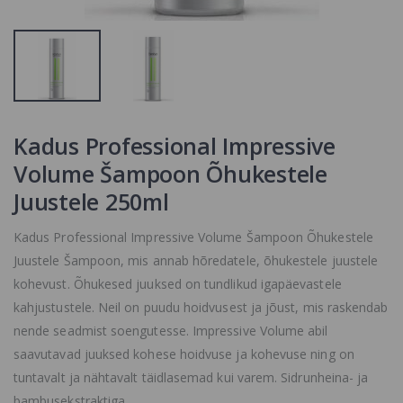
Shampoo Dry
Augenblick
Hair,Šampoon
kulmuvärvid,
Kuivadele
ripsmevärvid 1
Juustele
7.28 €
SORTIMENDIST
oon
VÄLJAS VÕI POLE
Paul Mitchell
ENAM
Extra-Body Dai
TOOTEVALIKUS,
Shampoo,
Kadus Professional Impressive
Kohevust Ande
VAADAKE
Šampoon
SARNASEID
Volume Šampoon Õhukestele
12.9 €
TOOTEID MEIE
KODULEHELT
Juustele 250ml
Kilekott
Kadus Professional Impressive Volume Šampoon Õhukestele
väike/suur testi
toote nimi
Juustele Šampoon, mis annab hõredatele, õhukestele juustele
0.21 €
kohevust. Õhukesed juuksed on tundlikud igapäevastele
kahjustustele. Neil on puudu hoidvusest ja jõust, mis raskendab
nende seadmist soengutesse. Impressive Volume abil
saavutavad juuksed kohese hoidvuse ja kohevuse ning on
tuntavalt ja nähtavalt täidlasemad kui varem. Sidrunheina- ja
bambusekstraktiga.