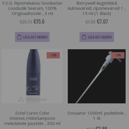
F.E.G. Ripsmekasvu Soodustav
Berrywell Augenblick
Looduslik Seerum, 100%
kulmuvärvid, ripsmevärvid 1 ,
Originaaltoode , 3 ml
15 ml (1 Black)
€15.6
€7.07
€25.73
€7.28
LISA OSTUKORVI
LISA OSTUKORVI
-3%
-3%
Hetkel otsas
Estel Curex Color
Dosaator 1000ml. pudelitele ,
Intense,Hõbešampoon
1 tk
Heledatele Juustele , 300 ml
€3.98