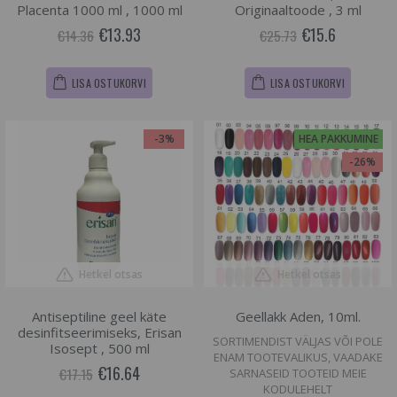
Placenta 1000 ml , 1000 ml
Originaaltoode , 3 ml
€13.93
€15.6
€14.36
€25.73
LISA OSTUKORVI
LISA OSTUKORVI
-3%
HEA PAKKUMINE
-26%
Hetkel otsas
Hetkel otsas
Antiseptiline geel käte
Geellakk Aden, 10ml.
desinfitseerimiseks, Erisan
SORTIMENDIST VÄLJAS VÕI POLE
Isosept , 500 ml
ENAM TOOTEVALIKUS, VAADAKE
€16.64
€17.15
SARNASEID TOOTEID MEIE
KODULEHELT