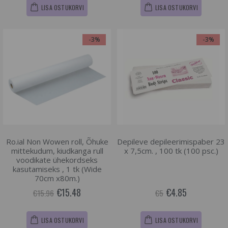
LISA OSTUKORVI
LISA OSTUKORVI
-3%
-3%
Ro.ial Non Wowen roll, Õhuke
Depileve depileerimispaber 23
mittekudum, kiudkanga rull
x 7,5cm. , 100 tk (100 psc.)
voodikate ühekordseks
kasutamiseks , 1 tk (Wide
70cm x80m.)
€15.48
€4.85
€15.96
€5
LISA OSTUKORVI
LISA OSTUKORVI