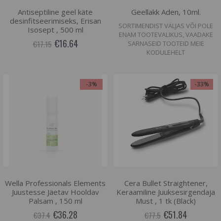
Antiseptiline geel käte
Geellakk Aden, 10ml.
desinfitseerimiseks, Erisan
SORTIMENDIST VÄLJAS VÕI POLE
Isosept , 500 ml
ENAM TOOTEVALIKUS, VAADAKE
€16.64
€17.15
SARNASEID TOOTEID MEIE
KODULEHELT
-3%
-33%
Wella Professionals Elements
Cera Bullet Straightener,
Juustesse Jäetav Hooldav
Keraamiline Juuksesirgendaja
Palsam , 150 ml
Must , 1 tk (Black)
€36.28
€51.84
€37.4
€77.5