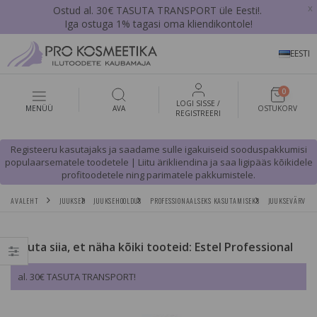
x
Ostud al. 30€ TASUTA TRANSPORT üle Eesti!.
Iga ostuga 1% tagasi oma kliendikontole!
EESTI
0
LOGI SISSE /
MENÜÜ
AVA
OSTUKORV
REGISTREERI
Registeeru kasutajaks ja saadame sulle igakuiseid sooduspakkumisi
populaarsematele toodetele | Liitu ärikliendina ja saa ligipääs kõikidele
profitoodetele ning parimatele pakkumistele.
AVALEHT
JUUKSED
JUUKSEHOOLDUS
PROFESSIONAALSEKS KASUTAMISEKS
JUUKSEVÄRVID
Vajuta siia, et näha kõiki tooteid: Estel Professional
al. 30€ TASUTA TRANSPORT!