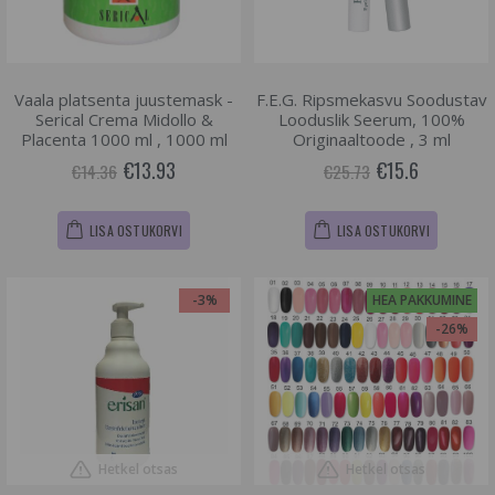
Vaala platsenta juustemask -
F.E.G. Ripsmekasvu Soodustav
Serical Crema Midollo &
Looduslik Seerum, 100%
Placenta 1000 ml , 1000 ml
Originaaltoode , 3 ml
€13.93
€15.6
€14.36
€25.73
LISA OSTUKORVI
LISA OSTUKORVI
-3%
HEA PAKKUMINE
-26%
Hetkel otsas
Hetkel otsas