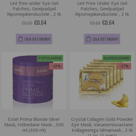
Lint free under Eye Gel
Lint Free Under Eye Gel
Patches, Geelpadjad
Patches, Geelpadjad
Ripsmepikendustele , 2 tk
Ripsmepikendustele , 2 tk
€0.64
€0.64
€0.66
€0.66
LISA OSTUKORVI
LISA OSTUKORVI
POPULAARNE
KLIENDILEMMIK
-28%
-37%
Estel Prima Blonde Silver
Crystal Collagen Gold Powder
Mask, Hõbedane Mask , 300
Eye Mask, Vananemisvastane
ml (300 ml)
Kollageeniga Silmamask , 2 tk
(1 pc. (1 pair))