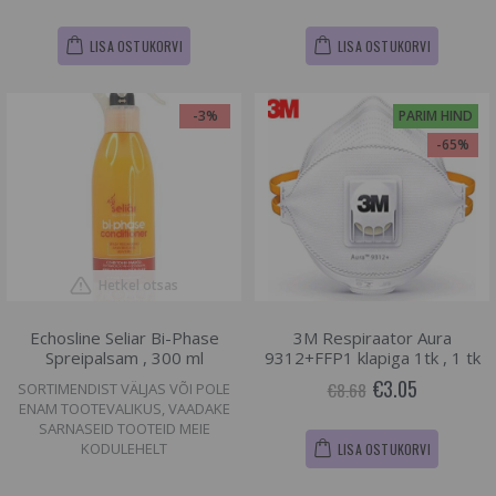
LISA OSTUKORVI
LISA OSTUKORVI
-3%
PARIM HIND
-65%
Hetkel otsas
Echosline Seliar Bi-Phase
3M Respiraator Aura
Spreipalsam , 300 ml
9312+FFP1 klapiga 1tk , 1 tk
€3.05
€8.68
SORTIMENDIST VÄLJAS VÕI POLE
ENAM TOOTEVALIKUS, VAADAKE
SARNASEID TOOTEID MEIE
KODULEHELT
LISA OSTUKORVI