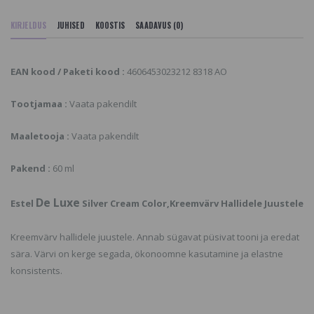
KIRJELDUS
JUHISED
KOOSTIS
SAADAVUS (0)
EAN kood / Paketi kood :
4606453023212 8318 AO
Tootjamaa :
Vaata pakendilt
Maaletooja :
Vaata pakendilt
Pakend :
60 ml
De Luxe
Estel
Silver Cream Color,Kreemvärv Hallidele Juustele
Kreemvärv hallidele juustele. Annab sügavat püsivat tooni ja eredat
sära. Värvi on kerge segada, ökonoomne kasutamine ja elastne
konsistents.