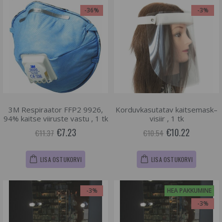
-36%
-3%
3M Respiraator FFP2 9926,
Korduvkasutatav kaitsemask–
94% kaitse viiruste vastu , 1 tk
visiir , 1 tk
€7.23
€10.22
€11.37
€10.54
LISA OSTUKORVI
LISA OSTUKORVI
-3%
HEA PAKKUMINE
-3%