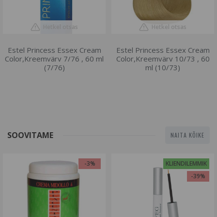
Hetkel otsas
Hetkel otsas
Estel Princess Essex Cream
Estel Princess Essex Cream
Color,Kreemvärv 7/76 , 60 ml
Color,Kreemvärv 10/73 , 60
(7/76)
ml (10/73)
SOOVITAME
NAITA KÕIKE
-3%
KLIENDILEMMIK
-39%