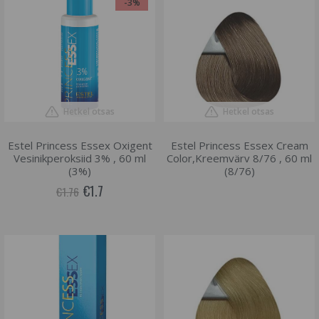
-3%
Hetkel otsas
Hetkel otsas
Estel Princess Essex Oxigent
Estel Princess Essex Cream
Vesinikperoksiid 3% , 60 ml
Color,Kreemvärv 8/76 , 60 ml
(3%)
(8/76)
€1.7
€1.76