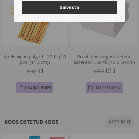
Salvesta
Apelsinipuu pulgad , 10 tk (10
Ro.ial Kiudkangast pehme
pcs. (11,5cm))
käterätik , 50 tk (40 x 50 cm)
€1
€7.3
€1.03
€7.52
LISA OSTUKORVI
LISA OSTUKORVI
KOOS OSTETUD KOOS
NAITA KÕIKE