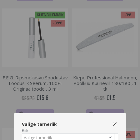
KLIENDILEMMIK
-3%
-39%
F.E.G. Ripsmekasvu Soodustav
Kiepe Professional Halfmoon,
Looduslik Seerum, 100%
Poolkuu Küüneviil 180/180 , 1
Originaaltoode , 3 ml
tk
€15.6
€1.5
€25.73
€1.55
LISA OSTUKORVI
LISA OSTUKORVI
Valige tarneriik
Riik
-3%
-3%
Valige tarneriik