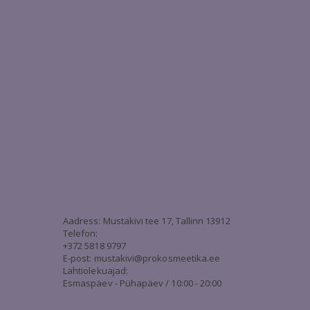
3
Aadress: Mustakivi tee 17, Tallinn 13912
Telefon:
+372 5818 9797
E-post:
mustakivi@prokosmeetika.ee
Lahtiolekuajad:
Esmaspäev - Pühapäev / 10:00 - 20:00