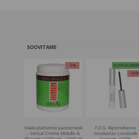
SOOVITAME
-3%
KLIENDILEMMI
-39
Vaala platsenta juustemask
F.E.G. Ripsmekasvu
- Serical Crema Midollo &
Soodustav Looduslik
Placenta 1000 ml , 1000 ml
Seerum, 100%