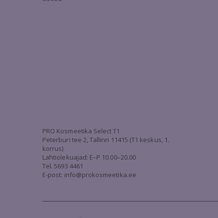
PRO Kosmeetika Select T1
Peterburi tee 2, Tallinn 11415 (T1 keskus, 1.
korrus)
Lahtiolekuajad: E–P 10.00–20.00
Tel. 5693 4461
E-post: info@prokosmeetika.ee