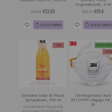
Originaaltoode , 3 ml
€13.93
€15.6
€14.36
€25.73
LISA OSTUKORVI
LISA OSTUKORVI
-3%
PARIM HIN
-65
Hetkel otsas
Echosline Seliar Bi-Phase
3M Respiraator Aura
Spreipalsam , 300 ml
9312+FFP1 klapiga 1tk ,
tk
SORTIMENDIST VÄLJAS VÕI
POLE ENAM TOOTEVALIKUS,