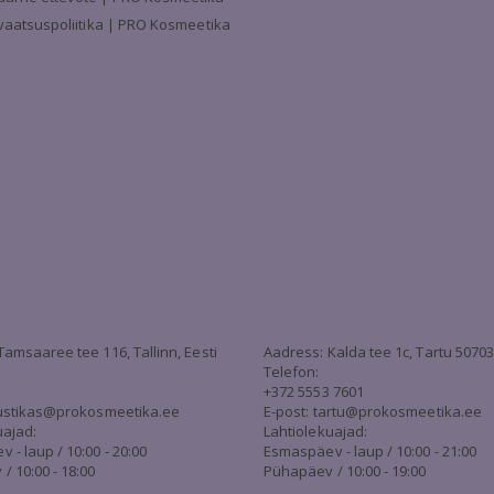
ivaatsuspoliitika | PRO Kosmeetika
Tamsaaree tee 116, Tallinn, Eesti
Aadress: Kalda tee 1c, Tartu 5070
Telefon:
+372 5553 7601
stikas@prokosmeetika.ee
E-post:
tartu@prokosmeetika.ee
uajad:
Lahtiolekuajad:
- laup / 10:00 - 20:00
Esmaspäev - laup / 10:00 - 21:00
/ 10:00 - 18:00
Pühapäev / 10:00 - 19:00