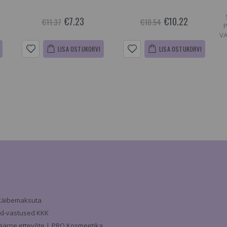
€7.23
€10.22
€11.37
€10.54
VA
LISA OSTUKORVI
LISA OSTUKORVI
a käibemaksuta
d-vastused KKK
äärne ettevõte | PRO Kosmeetika