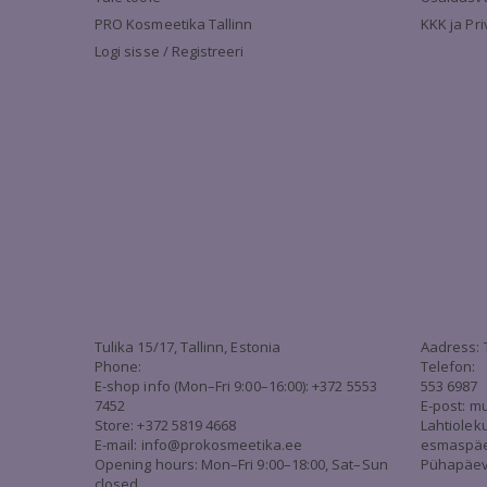
PRO Kosmeetika Tallinn
KKK ja Pr
Logi sisse / Registreeri
Tulika 15/17, Tallinn, Estonia
Aadress: 
Phone:
Telefon:
E-shop info (Mon–Fri 9:00–16:00): +372 5553
553 6987
7452
E-post:
mu
Store: +372 5819 4668
Lahtiolek
E-mail:
info@prokosmeetika.ee
esmaspäev 
Opening hours: Mon–Fri 9:00–18:00, Sat–Sun
Pühapäev 
closed