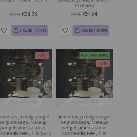
tk (Black)
€36.28
€51.84
€37.4
€77.5
LISA OSTUKORVI
LISA OSTUKORVI
-3%
HEA PAKKUMINE
-3%
Hetkel otsas
Hetkel otsas
umestus ja meigipeegel
Jumestus ja meigipeegel
valgustusega, Makeup
valgustusega, Makeup
peegel jumestajatele,
peegel jumestajatele,
smeetikutele , 1 tk (65 x
kosmeetikutele , 1 tk