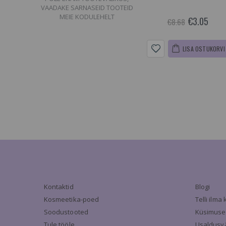
VAADAKE SARNASEID TOOTEID
MEIE KODULEHELT
€3.05
€8.68
LISA OSTUKORVI
Kontaktid
Blogi
Kosmeetika-poed
Telli ilm
Soodustooted
Küsimuse
Tule tööle
Usaldusv