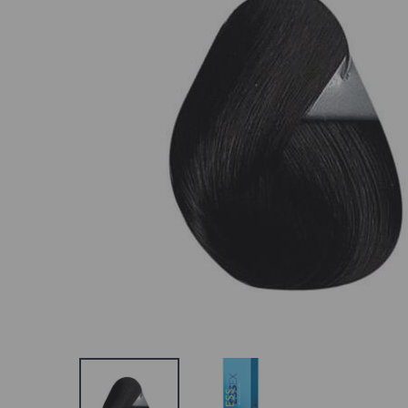
stel Princess Essex
Estel Princess Essex
ream
Oxigent
olor,Kreemvärv 1/0
Vesinikperoksiid 6%
.53 €
1.76 €
stel Princess Essex
Hygostar Ideal Vinyl