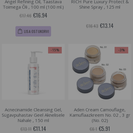
Angel Refining Oil, Taastava
RICH Pure Luxury Protect &
Toimega Õli , 100 ml (100 ml.)
Shine Spray , 125 ml
€16.94
€17.46
€13.14
€16.43
LISA OSTUKORVI
-15%
-3%
Acnecinamide Cleansing Gel,
Aden Cream Camouflage,
Sügavpuhastav Geel Aknelisele
Kamuflaazkreem No. 02 , 3 gr
Nahale , 150 ml
(No. 02)
€11.14
€5.91
€13.11
€6.1