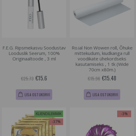
F.E.G. Ripsmekasvu Soodustav
Ro.ial Non Wowen roll, Õhuke
Looduslik Seerum, 100%
mittekudum, kiudkanga rull
Originaaltoode , 3 ml
voodikate ühekordseks
kasutamiseks , 1 tk (Wide
70cm x80m.)
€15.6
€15.48
€25.73
€15.96
LISA OSTUKORVI
LISA OSTUKORVI
KLIENDILEMMIK
-3%
-37%