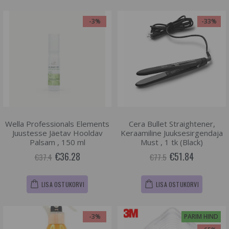
-3%
-33%
Wella Professionals Elements
Cera Bullet Straightener,
Juustesse Jäetav Hooldav
Keraamiline Juuksesirgendaja
Palsam , 150 ml
Must , 1 tk (Black)
€36.28
€51.84
€37.4
€77.5
LISA OSTUKORVI
LISA OSTUKORVI
-3%
PARIM HIND