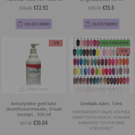
€13.93
€15.6
€14.36
€25.73
LISA OSTUKORVI
LISA OSTUKORVI
-3%
HEA PAKKUMINE
-26%
Hetkel otsas
Hetkel otsas
Antiseptiline geel käte
Geellakk Aden, 10ml.
desinfitseerimiseks, Erisan
SORTIMENDIST VÄLJAS VÕI POLE
Isosept , 500 ml
ENAM TOOTEVALIKUS, VAADAKE
€16.64
€17.15
SARNASEID TOOTEID MEIE
KODULEHELT