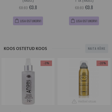
(Must)
1 tk (Must)
€0.8
€0.8
€0.83
€0.83
LISA OSTUKORVI
LISA OSTUKORVI
KOOS OSTETUD KOOS
NAITA KÕIKE
-3%
-20%
Hetkel otsas