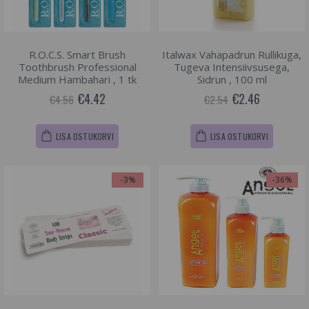
R.O.C.S. Smart Brush
Italwax Vahapadrun Rullikuga,
Toothbrush Professional
Tugeva Intensiivsusega,
Medium Hambahari , 1 tk
Sidrun , 100 ml
€4.42
€2.46
€4.56
€2.54
LISA OSTUKORVI
LISA OSTUKORVI
-3%
-36%