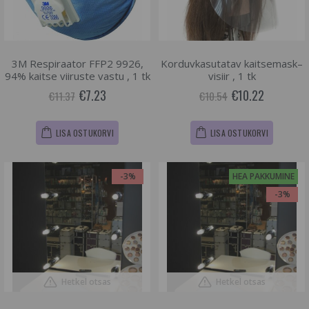
3M Respiraator FFP2 9926,
Korduvkasutatav kaitsemask–
94% kaitse viiruste vastu , 1 tk
visiir , 1 tk
€7.23
€10.22
€11.37
€10.54
LISA OSTUKORVI
LISA OSTUKORVI
-3%
HEA PAKKUMINE
-3%
Hetkel otsas
Hetkel otsas