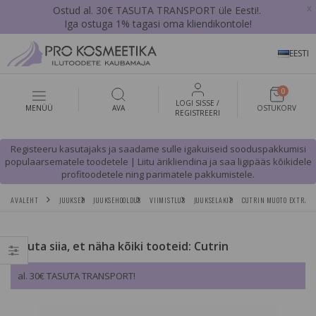
x
Ostud al. 30€ TASUTA TRANSPORT üle Eesti!.
Iga ostuga 1% tagasi oma kliendikontole!
EESTI
0
LOGI SISSE /
MENÜÜ
AVA
OSTUKORV
REGISTREERI
Registeeru kasutajaks ja saadame sulle igakuiseid sooduspakkumisi
populaarsematele toodetele | Liitu ärikliendina ja saa ligipääs kõikidele
profitoodetele ning parimatele pakkumistele.
AVALEHT
JUUKSED
JUUKSEHOOLDUS
VIIMISTLUS
JUUKSELAKID
CUTRIN MUOTO EXTRA S
Vajuta siia, et näha kõiki tooteid: Cutrin
al. 30€ TASUTA TRANSPORT!