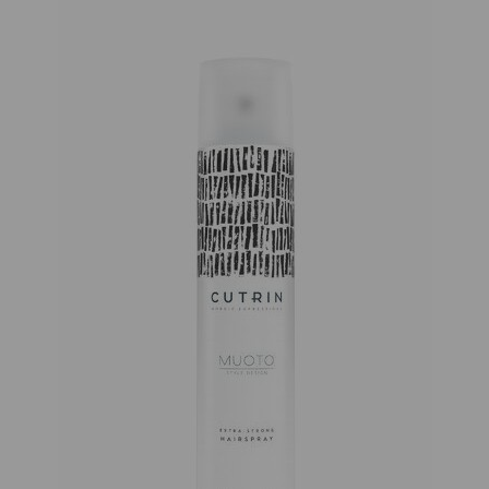
Acnecinamide
Schwarzkopf
Cleansing Gel,
Silhouette
Sügavpuhastav
Flexible Hold
Geel Aknelisele
Styling &amp;
Nahale
Care Lotion
Föönisoenguved
13.11 €
14.9 €
ACM
Novophane
Estel Curex
Energising
Versus Winter
Shampoo
Conditioner
Kaitsev ja
18.19 €
niisutav palsam
SORTIMENDIST
Kilekott
VÄLJAS VÕI POLE
väike/suur testi