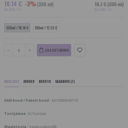
18.14 €
-3%
(300 ml)
18.7 €
(300 ml)
60.47€ / 1L
62.34€ / 1L
300ml / 18.14 €
100ml / 12.52 €
LISA OSTUKORVI
KIRJELDUS
JUHISED
KOOSTIS
SAADAVUS (7)
EAN kood / Paketi kood :
6412600549119
Tootjamaa :
EU Europe
Maaletooja :
Vaata pakendilt