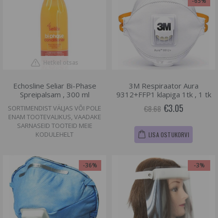
-65%
Hetkel otsas
Echosline Seliar Bi-Phase
3M Respiraator Aura
Spreipalsam , 300 ml
9312+FFP1 klapiga 1tk , 1 tk
€3.05
€8.68
SORTIMENDIST VÄLJAS VÕI POLE
ENAM TOOTEVALIKUS, VAADAKE
SARNASEID TOOTEID MEIE
KODULEHELT
LISA OSTUKORVI
-36%
-3%