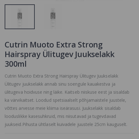
ENAM
toote nimi
TOOTEVALIKUS,
0.21 €
VAADAKE
SARNASEID
TOOTEID MEIE
KODULEHELT
Cutrin Muoto Extra Strong
Tühi plastpudel
50ml. avatava
Hairspray Ülitugev Juukselakk
klappkorgiga
1.76 €
300ml
Cutrin Muoto Extra Strong Hairspray Ülitugev Juukselakk
Ülitugev juukselakk annab sinu soengule kauakestva ja
ülitugeva hoidvuse ning läike. Kaitseb niiskuse eest ja sisaldab
ka värvikaitset. Loodud spetsiaalselt põhjamaistele juustele,
võttes arvesse meie kliima iseärasusi. Juukselakk sisaldab
looduslikke kasesuhkruid, mis niisutavad ja tugevdavad
juukseid.Pihusta ühtlaselt kuivadele juustele 25cm kauguselt.