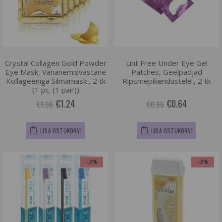
Crystal Collagen Gold Powder
Lint Free Under Eye Gel
Eye Mask, Vananemisvastane
Patches, Geelpadjad
Kollageeniga Silmamask , 2 tk
Ripsmepikendustele , 2 tk
(1 pc. (1 pair))
€1.24
€0.64
€1.96
€0.66
LISA OSTUKORVI
LISA OSTUKORVI
-3%
-3%