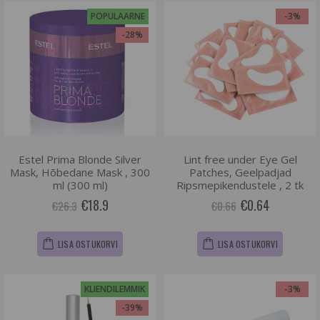
POPULAARNE
-3%
-28%
Estel Prima Blonde Silver
Lint free under Eye Gel
Mask, Hõbedane Mask , 300
Patches, Geelpadjad
ml (300 ml)
Ripsmepikendustele , 2 tk
€18.9
€0.64
€26.3
€0.66
LISA OSTUKORVI
LISA OSTUKORVI
KLIENDILEMMIK
-3%
-39%