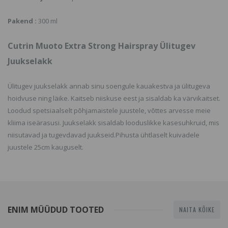
Pakend :
300 ml
Cutrin Muoto Extra Strong Hairspray Ülitugev
Juukselakk
Ülitugev juukselakk annab sinu soengule kauakestva ja ülitugeva
hoidvuse ning läike. Kaitseb niiskuse eest ja sisaldab ka värvikaitset.
Loodud spetsiaalselt põhjamaistele juustele, võttes arvesse meie
kliima iseärasusi. Juukselakk sisaldab looduslikke kasesuhkruid, mis
niisutavad ja tugevdavad juukseid.Pihusta ühtlaselt kuivadele
juustele 25cm kauguselt.
ENIM MÜÜDUD TOOTED
NAITA KÕIKE