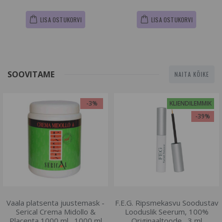
LISA OSTUKORVI
LISA OSTUKORVI
SOOVITAME
NAITA KÕIKE
-3%
KLIENDILEMMIK
-39%
Vaala platsenta juustemask -
F.E.G. Ripsmekasvu Soodustav
Serical Crema Midollo &
Looduslik Seerum, 100%
Placenta 1000 ml , 1000 ml
Originaaltoode , 3 ml