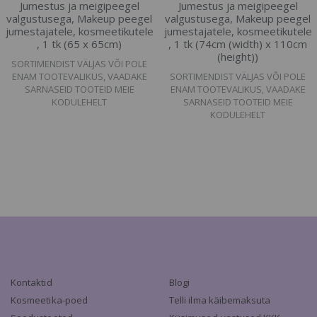
Jumestus ja meigipeegel
Jumestus ja meigipeegel
valgustusega, Makeup peegel
valgustusega, Makeup peegel
jumestajatele, kosmeetikutele
jumestajatele, kosmeetikutele
, 1 tk (65 x 65cm)
, 1 tk (74cm (width) x 110cm
(height))
SORTIMENDIST VÄLJAS VÕI POLE
ENAM TOOTEVALIKUS, VAADAKE
SORTIMENDIST VÄLJAS VÕI POLE
SARNASEID TOOTEID MEIE
ENAM TOOTEVALIKUS, VAADAKE
KODULEHELT
SARNASEID TOOTEID MEIE
KODULEHELT
Kontaktid
Blogi
Kosmeetika-poed
Telli ilma käibemaksuta