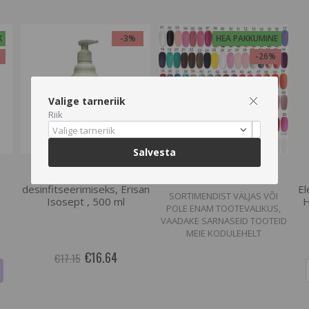
K
-3%
HEA PAKKUMINE
%
-26%
Valige tarneriik
Riik
Valige tarneriik
Hetkel otsas
Hetkel otsas
Salvesta
Antiseptiline geel käte
Geellakk Aden, 10ml.
desinfitseerimiseks, Erisan
El
SORTIMENDIST VÄLJAS VÕI
Isosept , 500 ml
H
POLE ENAM TOOTEVALIKUS,
VAADAKE SARNASEID TOOTEID
MEIE KODULEHELT
€16.64
€17.15