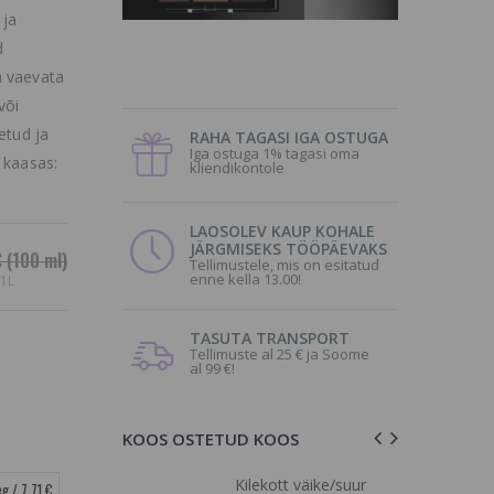
 ja
d
a vaevata
või
etud ja
RAHA TAGASI IGA OSTUGA
Iga ostuga 1% tagasi oma
 kaasas:
kliendikontole
LAOSOLEV KAUP KOHALE
JÄRGMISEKS TÖÖPÄEVAKS
€
(100 ml)
Tellimustele, mis on esitatud
enne kella 13.00!
 1L
TASUTA TRANSPORT
Tellimuste al 25 € ja Soome
al 99 €!
KOOS OSTETUD KOOS
eerimiseks,
Kilekott väike/suur
g / 7.71 €