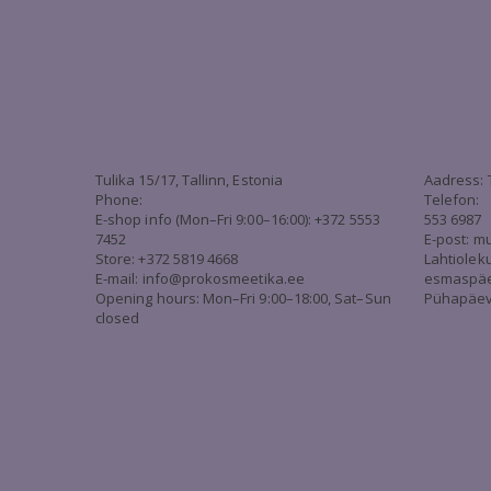
Tulika 15/17, Tallinn, Estonia
Aadress: 
Phone:
Telefon:
E-shop info (Mon–Fri 9:00–16:00): +372 5553
553 6987
7452
E-post:
mu
Store: +372 5819 4668
Lahtiolek
E-mail:
info@prokosmeetika.ee
esmaspäev 
Opening hours: Mon–Fri 9:00–18:00, Sat–Sun
Pühapäev 
closed