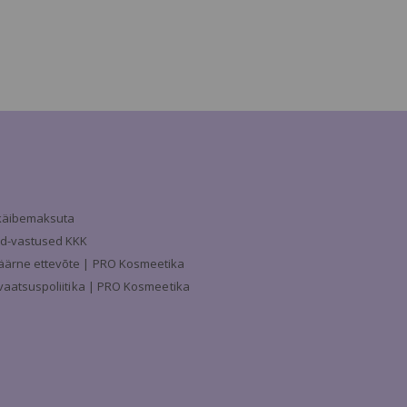
a käibemaksuta
d-vastused KKK
äärne ettevõte | PRO Kosmeetika
ivaatsuspoliitika | PRO Kosmeetika