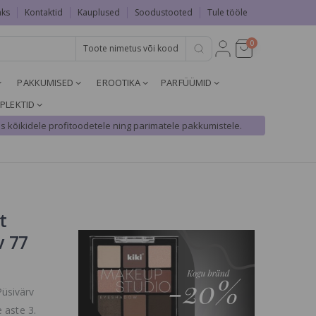
aks
Kontaktid
Kauplused
Soodustooted
Tule tööle
0
PAKKUMISED
EROOTIKA
PARFÜÜMID
PLEKTID
s kõikidele profitoodetele ning parimatele pakkumistele.
t
v 77
üsivärv
 aste 3.