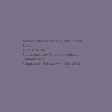
3
Aadress: Mustakivi tee 17, Tallinn 13912
Telefon:
+372 5818 9797
E-post:
mustakivi@prokosmeetika.ee
Lahtiolekuajad:
Esmaspäev - Pühapäev / 10:00 - 20:00