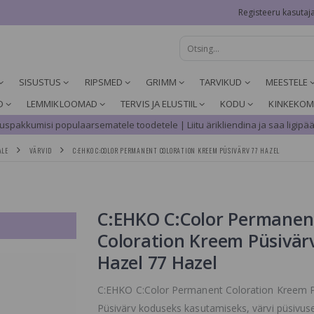
Registeeru kasutaj
SISUSTUS
RIPSMED
GRIMM
TARVIKUD
MEESTELE
D
LEMMIKLOOMAD
TERVIS JA ELUSTIIL
KODU
KINKEKOM
spakkumisi populaarsematele toodetele | Liitu ärikliendina ja saa ligipää
ALE
VÄRVID
C:EHKO C:COLOR PERMANENT COLORATION KREEM PÜSIVÄRV 77 HAZEL
C:EHKO C:Color Permanen
Coloration Kreem Püsivär
Hazel 77 Hazel
C:EHKO C:Color Permanent Coloration Kreem P
Püsivärv koduseks kasutamiseks, värvi püsivuse