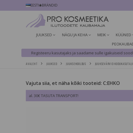
EESTI
BRÄNDID
JUUKSED
NÄGU JA KEHA
MEIK
KÜÜNED
PEOKAUBA
Registeeru kasutajaks ja saadame sulle igakuiseid soodu
AVALEHT
JUUKSED
JUUKSEHOOLDUS
JUUKSEVÄRVID KODUKASUTAJ
Vajuta siia, et näha kõiki tooteid: C:EHKO
al. 30€ TASUTA TRANSPORT!