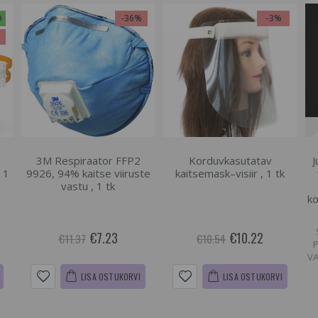
D
-36%
-3%
%
3M Respiraator FFP2
Korduvkasutatav
J
 1
9926, 94% kaitse viiruste
kaitsemask–visiir , 1 tk
vastu , 1 tk
ko
€7.23
€10.22
€11.37
€10.54
VA
LISA OSTUKORVI
LISA OSTUKORVI