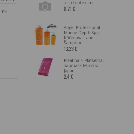
n 100ml,
testi toote nimi
,
0.21 €
.71 €
tuv vaha
Angel Professional
rapy Curex
Marine Depth Spa
nsiivne Mask
Kõõmavastane
IST VÄLJAS
Šampoon
ENAM
13.33 €
KUS,
SARNASEID
Plaatina + Platsenta,
EIE
näomask Mitomo
LT
Japan
2.4 €
sic Curex
,Šampoon
eks
seks
IST VÄLJAS
ENAM
KUS,
SARNASEID
EIE
LT