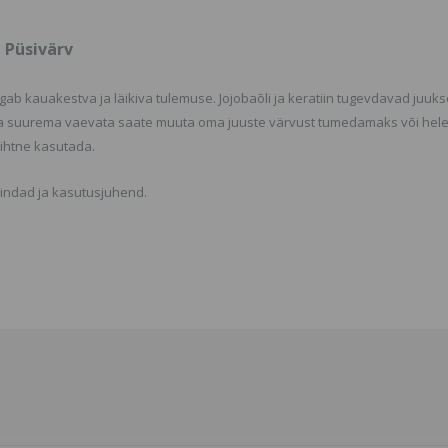
 Püsivärv
ab kauakestva ja läikiva tulemuse. Jojobaõli ja keratiin tugevdavad juuks
Ilma suurema vaevata saate muuta oma juuste värvust tumedamaks või he
Lihtne kasutada.
kindad ja kasutusjuhend.