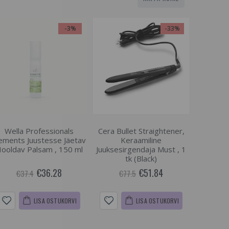
-3%
-33%
Wella Professionals
Cera Bullet Straightener,
ements Juustesse Jäetav
Keraamiline
ooldav Palsam , 150 ml
Juuksesirgendaja Must , 1
tk (Black)
€36.28
€51.84
€37.4
€77.5
LISA OSTUKORVI
LISA OSTUKORVI