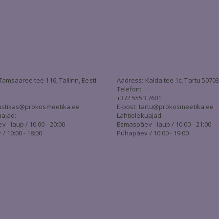
Tamsaaree tee 116, Tallinn, Eesti
Aadress: Kalda tee 1c, Tartu 5070
Telefon:
+372 5553 7601
stikas@prokosmeetika.ee
E-post:
tartu@prokosmeetika.ee
uajad:
Lahtiolekuajad:
- laup / 10:00 - 20:00
Esmaspäev - laup / 10:00 - 21:00
/ 10:00 - 18:00
Pühapäev / 10:00 - 19:00