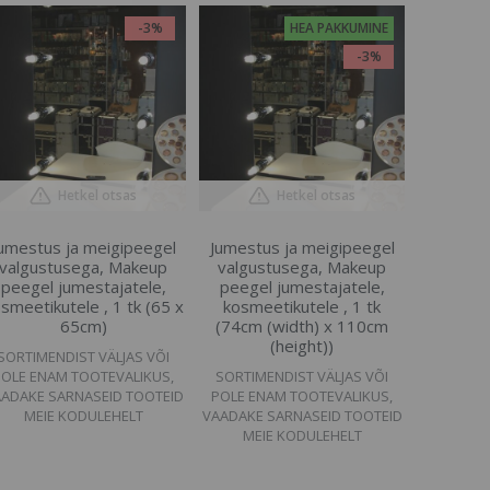
-3%
HEA PAKKUMINE
-3%
Hetkel otsas
Hetkel otsas
umestus ja meigipeegel
Jumestus ja meigipeegel
valgustusega, Makeup
valgustusega, Makeup
peegel jumestajatele,
peegel jumestajatele,
smeetikutele , 1 tk (65 x
kosmeetikutele , 1 tk
65cm)
(74cm (width) x 110cm
(height))
SORTIMENDIST VÄLJAS VÕI
POLE ENAM TOOTEVALIKUS,
SORTIMENDIST VÄLJAS VÕI
ADAKE SARNASEID TOOTEID
POLE ENAM TOOTEVALIKUS,
MEIE KODULEHELT
VAADAKE SARNASEID TOOTEID
MEIE KODULEHELT