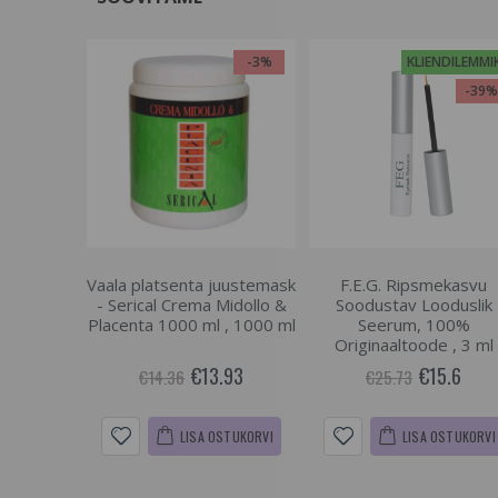
-3%
KLIENDILEMMI
-39
Vaala platsenta juustemask
F.E.G. Ripsmekasvu
- Serical Crema Midollo &
Soodustav Looduslik
Placenta 1000 ml , 1000 ml
Seerum, 100%
Originaaltoode , 3 ml
€13.93
€15.6
€14.36
€25.73
LISA OSTUKORVI
LISA OSTUKORVI