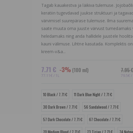
Tagab kauakestva ja läikiva tulemuse. Jojobaõli
keratiin tugevdavad juukse struktuuri ja tagava
värvimisel suurepärase tulemuse. Ilma suurem
saate muuta oma juuste värvust tumedamaks 
heledamaks ning anda hallidele juustele hoolits
kauni välimuse. Lihtne kasutada. Komplektis on
kreem-v&a...
7.71 €
-3%
(100 ml)
7.95 
77.11€ / 1L
79.5€ /
10 Black / 7.71 €
11 Dark Blue Night / 7.71 €
30 Dark Brown / 7.71 €
56 Sandalwood / 7.71 €
57 Dark Chocolate / 7.71 €
67 Chocolate / 7.71 €
Cutrin AINOA Volume
Vaha depil
70 Medium Blond / 7.71 €
73 Tizian / 7.71 €
74 Nutme