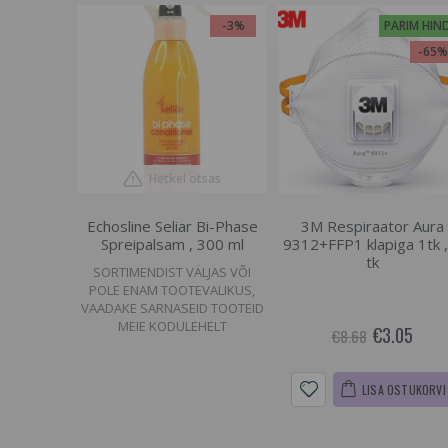
-3%
PARIM HIN
-65
Hetkel otsas
Echosline Seliar Bi-Phase
3M Respiraator Aura
Spreipalsam , 300 ml
9312+FFP1 klapiga 1tk ,
tk
SORTIMENDIST VÄLJAS VÕI
POLE ENAM TOOTEVALIKUS,
VAADAKE SARNASEID TOOTEID
MEIE KODULEHELT
€3.05
€8.68
LISA OSTUKORVI