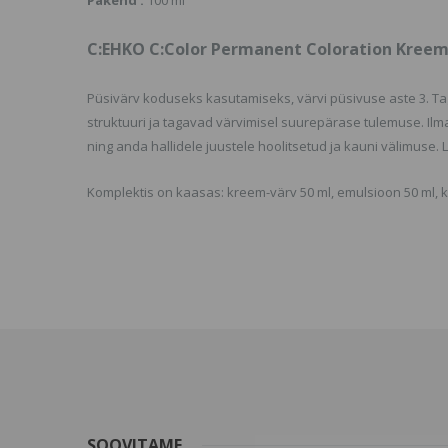
Pakend :
100 ml
C:EHKO C:Color Permanent Coloration Kreem
Püsivärv koduseks kasutamiseks, värvi püsivuse aste 3. Tag
struktuuri ja tagavad värvimisel suurepärase tulemuse. 
ning anda hallidele juustele hoolitsetud ja kauni välimuse. 
Komplektis on kaasas: kreem-värv 50 ml, emulsioon 50 ml, 
SOOVITAME