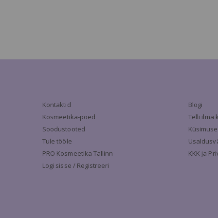
Kontaktid
Blogi
Kosmeetika-poed
Telli ilm
Soodustooted
Küsimuse
Tule tööle
Usaldusv
PRO Kosmeetika Tallinn
KKK ja Pr
Logi sisse / Registreeri