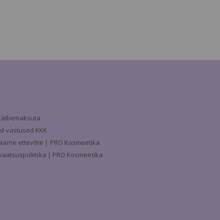
a käibemaksuta
d-vastused KKK
äärne ettevõte | PRO Kosmeetika
ivaatsuspoliitika | PRO Kosmeetika