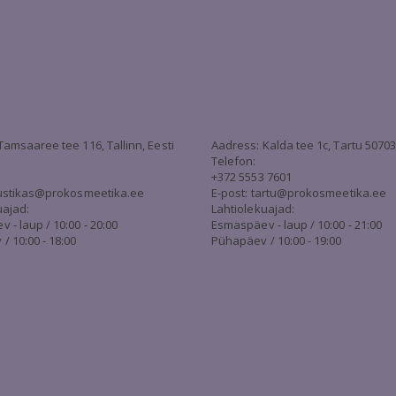
Tamsaaree tee 116, Tallinn, Eesti
Aadress: Kalda tee 1c, Tartu 5070
Telefon:
+372 5553 7601
stikas@prokosmeetika.ee
E-post:
tartu@prokosmeetika.ee
uajad:
Lahtiolekuajad:
- laup / 10:00 - 20:00
Esmaspäev - laup / 10:00 - 21:00
/ 10:00 - 18:00
Pühapäev / 10:00 - 19:00