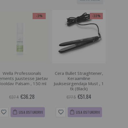
-3%
-33%
Wella Professionals
Cera Bullet Straightener,
ements Juustesse Jäetav
Keraamiline
ooldav Palsam , 150 ml
Juuksesirgendaja Must , 1
tk (Black)
€36.28
€51.84
€37.4
€77.5
LISA OSTUKORVI
LISA OSTUKORVI