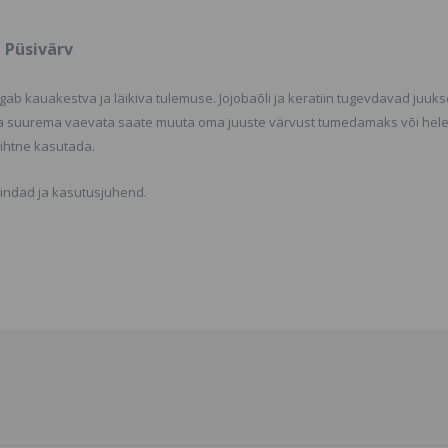
 Püsivärv
ab kauakestva ja läikiva tulemuse. Jojobaõli ja keratiin tugevdavad juuks
Ilma suurema vaevata saate muuta oma juuste värvust tumedamaks või he
Lihtne kasutada.
kindad ja kasutusjuhend.