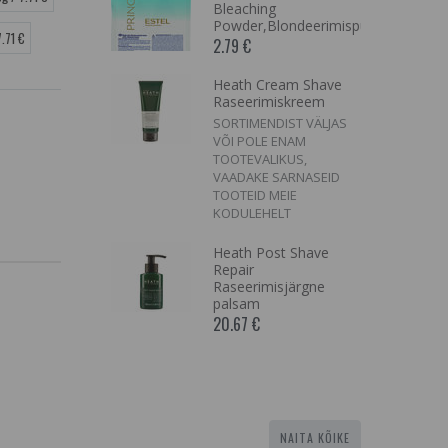
kstrakt koos
Bleaching
- Reviline
Powder,Blondeerimispulber
.71 €
al Revi:
2.79 €
herapy
Heath Cream Shave
Raseerimiskreem
äike/suur
SORTIMENDIST VÄLJAS
e nimi
VÕI POLE ENAM
TOOTEVALIKUS,
VAADAKE SARNASEID
TOOTEID MEIE
KODULEHELT
xe Ultra
aching
ondeerimispulber
Heath Post Shave
Repair
Raseerimisjärgne
palsam
20.67 €
NAITA KÕIKE