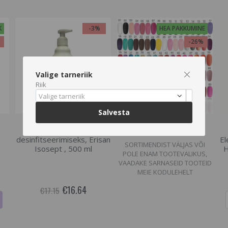
K
-3%
HEA PAKKUMINE
%
-26%
Valige tarneriik
Riik
Valige tarneriik
Hetkel otsas
Hetkel otsas
Salvesta
Antiseptiline geel käte
Geellakk Aden, 10ml.
desinfitseerimiseks, Erisan
El
SORTIMENDIST VÄLJAS VÕI
Isosept , 500 ml
H
POLE ENAM TOOTEVALIKUS,
VAADAKE SARNASEID TOOTEID
MEIE KODULEHELT
€16.64
€17.15