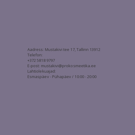
3
Aadress: Mustakivi tee 17, Tallinn 13912
Telefon:
+372 5818 9797
E-post:
mustakivi@prokosmeetika.ee
Lahtiolekuajad:
Esmaspäev - Pühapäev / 10:00 - 20:00