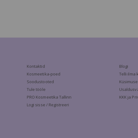
Kontaktid
Blogi
Kosmeetika-poed
Telli ilm
Soodustooted
Küsimuse
Tule tööle
Usaldusv
PRO Kosmeetika Tallinn
KKK ja Pr
Logi sisse / Registreeri