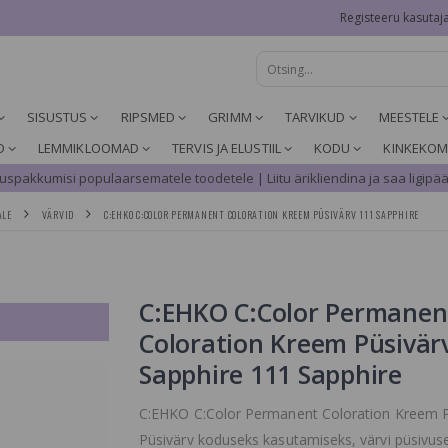
Registeeru kasutaj
SISUSTUS
RIPSMED
GRIMM
TARVIKUD
MEESTELE
D
LEMMIKLOOMAD
TERVIS JA ELUSTIIL
KODU
KINKEKOM
spakkumisi populaarsematele toodetele | Liitu ärikliendina ja saa ligipää
ALE
VÄRVID
C:EHKO C:COLOR PERMANENT COLORATION KREEM PÜSIVÄRV 111 SAPPHIRE
C:EHKO C:Color Permanen
Coloration Kreem Püsivär
Sapphire 111 Sapphire
C:EHKO C:Color Permanent Coloration Kreem P
Püsivärv koduseks kasutamiseks, värvi püsivuse