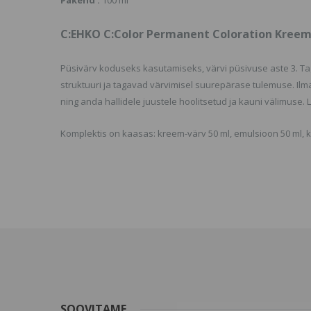
Pakend :
100 ml
C:EHKO C:Color Permanent Coloration Kreem
Püsivärv koduseks kasutamiseks, värvi püsivuse aste 3. Tag
struktuuri ja tagavad värvimisel suurepärase tulemuse. 
ning anda hallidele juustele hoolitsetud ja kauni välimuse. 
Komplektis on kaasas: kreem-värv 50 ml, emulsioon 50 ml, 
SOOVITAME