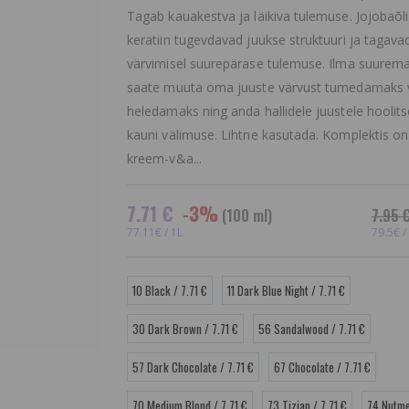
Tagab kauakestva ja läikiva tulemuse. Jojobaõli
keratiin tugevdavad juukse struktuuri ja tagava
värvimisel suurepärase tulemuse. Ilma suurem
saate muuta oma juuste värvust tumedamaks 
heledamaks ning anda hallidele juustele hoolits
kauni välimuse. Lihtne kasutada. Komplektis on
kreem-v&a...
7.71 €
-3%
(100 ml)
7.95 
77.11€ / 1L
79.5€ /
10 Black / 7.71 €
11 Dark Blue Night / 7.71 €
30 Dark Brown / 7.71 €
56 Sandalwood / 7.71 €
57 Dark Chocolate / 7.71 €
67 Chocolate / 7.71 €
Estel Princess Essex
Taastav
70 Medium Blond / 7.71 €
73 Tizian / 7.71 €
74 Nutme