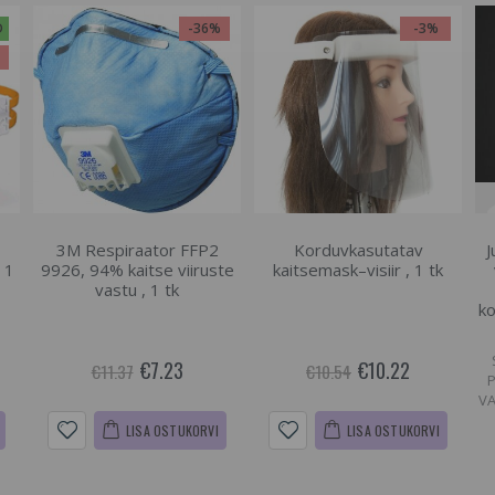
D
-36%
-3%
%
3M Respiraator FFP2
Korduvkasutatav
J
 1
9926, 94% kaitse viiruste
kaitsemask–visiir , 1 tk
vastu , 1 tk
ko
€7.23
€10.22
€11.37
€10.54
VA
LISA OSTUKORVI
LISA OSTUKORVI