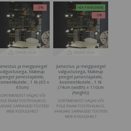
-3%
HEA PAKKUMINE
-3%
Hetkel otsas
Hetkel otsas
umestus ja meigipeegel
Jumestus ja meigipeegel
valgustusega, Makeup
valgustusega, Makeup
peegel jumestajatele,
peegel jumestajatele,
smeetikutele , 1 tk (65 x
kosmeetikutele , 1 tk
65cm)
(74cm (width) x 110cm
(height))
SORTIMENDIST VÄLJAS VÕI
POLE ENAM TOOTEVALIKUS,
SORTIMENDIST VÄLJAS VÕI
ADAKE SARNASEID TOOTEID
POLE ENAM TOOTEVALIKUS,
MEIE KODULEHELT
VAADAKE SARNASEID TOOTEID
MEIE KODULEHELT