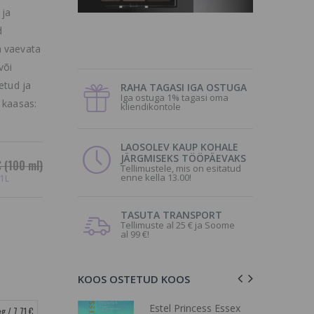
 ja
d
a vaevata
või
etud ja
RAHA TAGASI IGA OSTUGA
Iga ostuga 1% tagasi oma
 kaasas:
kliendikontole
LAOSOLEV KAUP KOHALE
JÄRGMISEKS TÖÖPÄEVAKS
€
(100 ml)
Tellimustele, mis on esitatud
enne kella 13.00!
 1L
TASUTA TRANSPORT
Tellimuste al 25 € ja Soome
al 99 €!
KOOS OSTETUD KOOS
Estel Princess Essex
g / 7.71 €