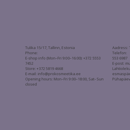
Tulika 15/17, Tallinn, Estonia
Aadress: 
Phone:
Telefon:
E-shop info (Mon–Fri 9:00–16:00): +372 5553
553 6987
7452
E-post:
mu
Store: +372 5819 4668
Lahtiolek
E-mail:
info@prokosmeetika.ee
esmaspäev 
Opening hours: Mon–Fri 9:00–18:00, Sat–Sun
Pühapäev 
closed