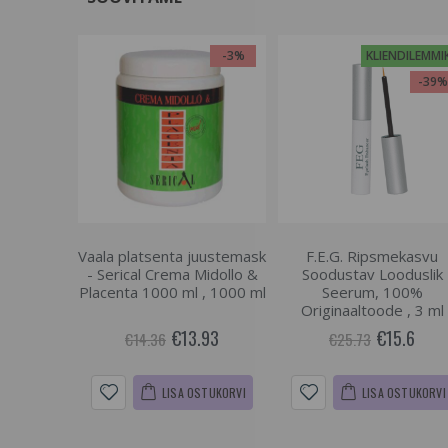
-3%
KLIENDILEMMI
-39
Vaala platsenta juustemask
F.E.G. Ripsmekasvu
- Serical Crema Midollo &
Soodustav Looduslik
Placenta 1000 ml , 1000 ml
Seerum, 100%
Originaaltoode , 3 ml
€13.93
€15.6
€14.36
€25.73
LISA OSTUKORVI
LISA OSTUKORVI