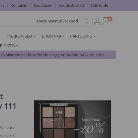
aks
Kontaktid
Kauplused
Soodustooted
Tule tööle
0
PAKKUMISED
EROOTIKA
PARFÜÜMID
PLEKTID
s kõikidele profitoodetele ning parimatele pakkumistele.
t
v 111
üsivärv
 aste 3.