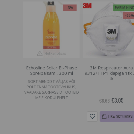
-3%
PARIM HIN
-65
Hetkel otsas
Echosline Seliar Bi-Phase
3M Respiraator Aura
Spreipalsam , 300 ml
9312+FFP1 klapiga 1tk ,
tk
SORTIMENDIST VÄLJAS VÕI
POLE ENAM TOOTEVALIKUS,
VAADAKE SARNASEID TOOTEID
MEIE KODULEHELT
€3.05
€8.68
LISA OSTUKORVI