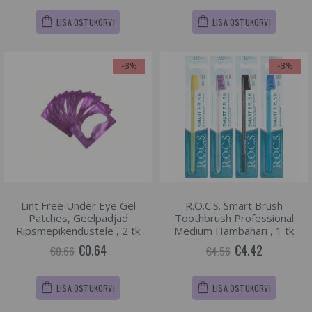
LISA OSTUKORVI
LISA OSTUKORVI
-3%
-3%
Lint Free Under Eye Gel
R.O.C.S. Smart Brush
Patches, Geelpadjad
Toothbrush Professional
Ripsmepikendustele , 2 tk
Medium Hambahari , 1 tk
€0.64
€4.42
€0.66
€4.56
LISA OSTUKORVI
LISA OSTUKORVI