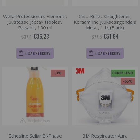
Wella Professionals Elements
Cera Bullet Straightener,
Juustesse Jäetav Hooldav
Keraamiline Juuksesirgendaja
Palsam , 150 ml
Must , 1 tk (Black)
€36.28
€51.84
€37.4
€77.5
LISA OSTUKORVI
LISA OSTUKORVI
-3%
PARIM HIND
-65%
Hetkel otsas
Echosline Seliar Bi-Phase
3M Respiraator Aura