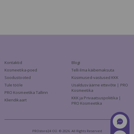
Kontaktid
Blogi
Kosmeetika-poed
Telli ilma käibemaksuta
Soodustooted
Küsimused-vastused KKK
Tule tööle
Usaldusväärne ettevõte | PRO
Kosmeetika
PRO Kosmeetika Tallinn
KKK ja Privaatsuspoliitika |
Kliendikaart
PRO Kosmeetika
PROstore24 OÜ. © 2026. All Rights Reserved