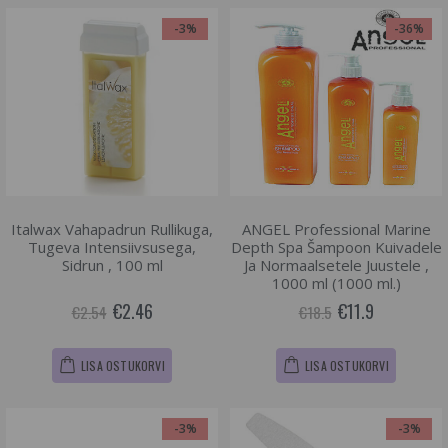
-3%
-36%
Italwax Vahapadrun Rullikuga,
ANGEL Professional Marine
Tugeva Intensiivsusega,
Depth Spa Šampoon Kuivadele
Sidrun , 100 ml
Ja Normaalsetele Juustele ,
1000 ml (1000 ml.)
€2.46
€11.9
€2.54
€18.5
LISA OSTUKORVI
LISA OSTUKORVI
-3%
-3%