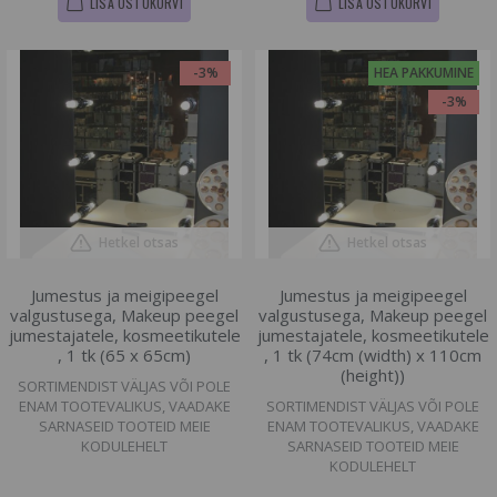
LISA OSTUKORVI
LISA OSTUKORVI
-3%
HEA PAKKUMINE
-3%
Hetkel otsas
Hetkel otsas
Jumestus ja meigipeegel
Jumestus ja meigipeegel
valgustusega, Makeup peegel
valgustusega, Makeup peegel
jumestajatele, kosmeetikutele
jumestajatele, kosmeetikutele
, 1 tk (65 x 65cm)
, 1 tk (74cm (width) x 110cm
(height))
SORTIMENDIST VÄLJAS VÕI POLE
ENAM TOOTEVALIKUS, VAADAKE
SORTIMENDIST VÄLJAS VÕI POLE
SARNASEID TOOTEID MEIE
ENAM TOOTEVALIKUS, VAADAKE
KODULEHELT
SARNASEID TOOTEID MEIE
KODULEHELT