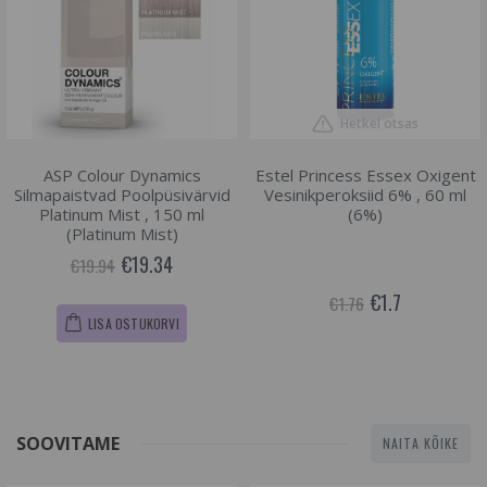
Hetkel otsas
ASP Colour Dynamics
Estel Princess Essex Oxigent
Silmapaistvad Poolpüsivärvid
Vesinikperoksiid 6% , 60 ml
Platinum Mist , 150 ml
(6%)
(Platinum Mist)
€19.34
€19.94
€1.7
€1.76
LISA OSTUKORVI
SOOVITAME
NAITA KÕIKE