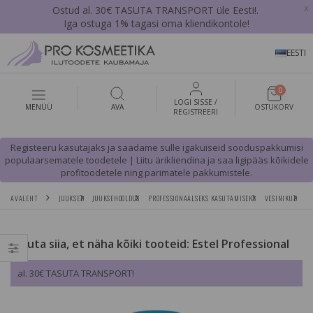
x
Ostud al. 30€ TASUTA TRANSPORT üle Eesti!.
Iga ostuga 1% tagasi oma kliendikontole!
EESTI
0
LOGI SISSE /
MENÜÜ
AVA
OSTUKORV
REGISTREERI
Registeeru kasutajaks ja saadame sulle igakuiseid sooduspakkumisi
populaarsematele toodetele | Liitu ärikliendina ja saa ligipääs kõikidele
profitoodetele ning parimatele pakkumistele.
AVALEHT
JUUKSED
JUUKSEHOOLDUS
PROFESSIONAALSEKS KASUTAMISEKS
VESINIKUD
ES
Vajuta siia, et näha kõiki tooteid: Estel Professional
al. 30€ TASUTA TRANSPORT!