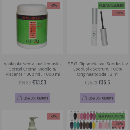
-3%
KLIENDILEMMIK
-39%
Vaala platsenta juustemask -
F.E.G. Ripsmekasvu Soodustav
Serical Crema Midollo &
Looduslik Seerum, 100%
Placenta 1000 ml , 1000 ml
Originaaltoode , 3 ml
€13.93
€15.6
€14.36
€25.73
LISA OSTUKORVI
LISA OSTUKORVI
-3%
HEA PAKKUMINE
-26%