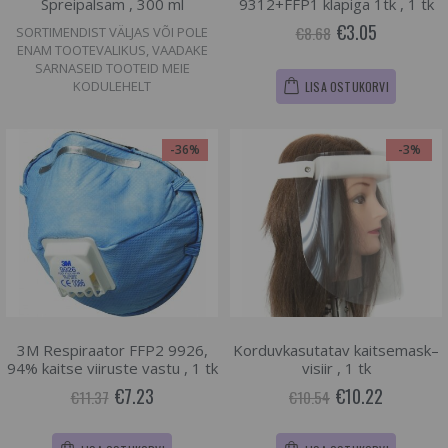
Spreipalsam , 300 ml
9312+FFP1 klapiga 1tk , 1 tk
€3.05
€8.68
SORTIMENDIST VÄLJAS VÕI POLE
ENAM TOOTEVALIKUS, VAADAKE
SARNASEID TOOTEID MEIE
KODULEHELT
LISA OSTUKORVI
-36%
-3%
3M Respiraator FFP2 9926,
Korduvkasutatav kaitsemask–
94% kaitse viiruste vastu , 1 tk
visiir , 1 tk
€7.23
€10.22
€11.37
€10.54