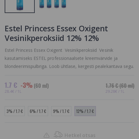
Estel Princess Essex Oxigent
Vesinikperoksiid 12% 12%
Estel Princess Essex Oxigent Vesinikperoksiid Vesinik
kasutamiseks ESTEL professionaalsete kreemvärvide ja
blondeerimispulbriga. Loob ühtlase, kergesti pealekantava segu.
1.7 €
-3%
(60 ml)
1.76 €
(60 ml)
28.4€ / 1L
29.28€ / 1L
3% / 1.7 €
6% / 1.7 €
9% / 1.7 €
12% / 1.7 €
Hetkel otsas