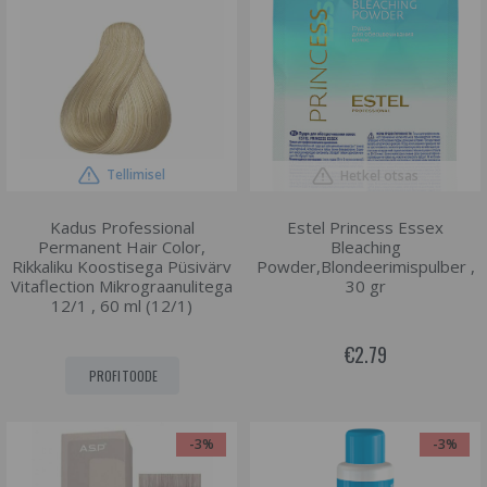
Tellimisel
Hetkel otsas
Kadus Professional
Estel Princess Essex
Permanent Hair Color,
Bleaching
Rikkaliku Koostisega Püsivärv
Powder,Blondeerimispulber ,
Vitaflection Mikrograanulitega
30 gr
12/1 , 60 ml (12/1)
€2.79
PROFITOODE
-3%
-3%