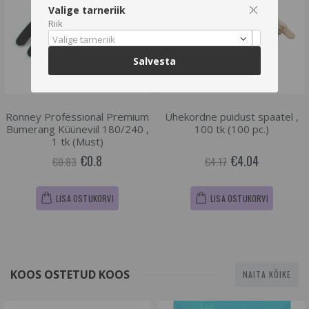
Valige tarneriik
Riik
Valige tarneriik
Salvesta
Ronney Professional Premium
Ühekordne puidust spaatel ,
Bumerang Küüneviil 180/240 ,
100 tk (100 pc.)
1 tk (Must)
€0.8
€4.04
€0.83
€4.17
LISA OSTUKORVI
LISA OSTUKORVI
KOOS OSTETUD KOOS
NAITA KÕIKE