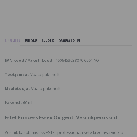
KIRJELDUS
JUHISED
KOOSTIS
SAADAVUS (0)
EAN kood / Paketi kood :
4606453038070 6664 AO
Tootjamaa :
Vaata pakendilt
Maaletooja :
Vaata pakendilt
Pakend :
60 ml
Estel Princess Essex Oxigent Vesinikperoksiid
Vesinik kasutamiseks ESTEL professionaalsete kreemvärvide ja