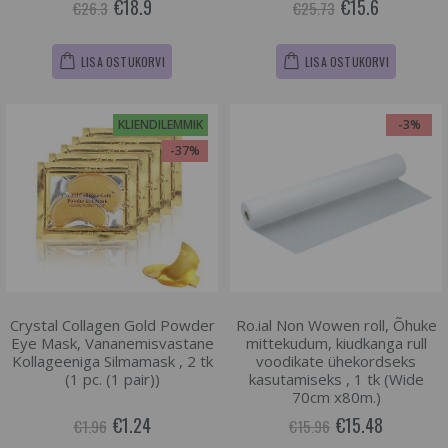
€18.9
€15.6
€26.3
€25.73
LISA OSTUKORVI
LISA OSTUKORVI
KLIENDILEMMIK
-3%
-37%
Crystal Collagen Gold Powder
Ro.ial Non Wowen roll, Õhuke
Eye Mask, Vananemisvastane
mittekudum, kiudkanga rull
Kollageeniga Silmamask , 2 tk
voodikate ühekordseks
(1 pc. (1 pair))
kasutamiseks , 1 tk (Wide
70cm x80m.)
€1.24
€15.48
€1.96
€15.96