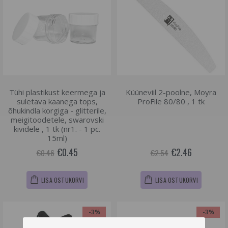
Tühi plastikust keermega ja
Küüneviil 2-poolne, Moyra
suletava kaanega tops,
ProFile 80/80 , 1 tk
õhukindla korgiga - glitterile,
meigitoodetele, swarovski
kividele , 1 tk (nr1. - 1 pc.
15ml)
€0.45
€2.46
€0.46
€2.54
LISA OSTUKORVI
LISA OSTUKORVI
-3%
-3%