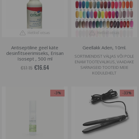
Hetkel otsas
Hetkel otsas
Antiseptiline geel käte
Geellakk Aden, 10ml.
desinfitseerimiseks, Erisan
SORTIMENDIST VÄLJAS VÕI POLE
Isosept , 500 ml
ENAM TOOTEVALIKUS, VAADAKE
€16.64
€17.15
SARNASEID TOOTEID MEIE
KODULEHELT
-3%
-33%