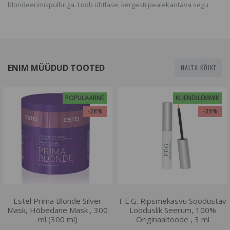
blondeerimispulbriga. Loob ühtlase, kergesti pealekantava segu.
ENIM MÜÜDUD TOOTED
NAITA KÕIKE
POPULAARNE
KLIENDILEMMIK
-28%
-39%
Estel Prima Blonde Silver
F.E.G. Ripsmekasvu Soodustav
Mask, Hõbedane Mask , 300
Looduslik Seerum, 100%
ml (300 ml)
Originaaltoode , 3 ml