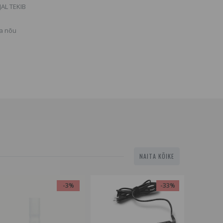
AL TEKIB
da nõu
NAITA KÕIKE
-3%
-33%