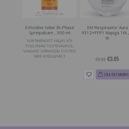
Hetkel otsas
Echosline Seliar Bi-Phase
3M Respiraator Aura
Spreipalsam , 300 ml
9312+FFP1 klapiga 1tk ,
tk
SORTIMENDIST VÄLJAS VÕI
POLE ENAM TOOTEVALIKUS,
VAADAKE SARNASEID TOOTEID
MEIE KODULEHELT
€3.05
€8.68
LISA OSTUKORVI