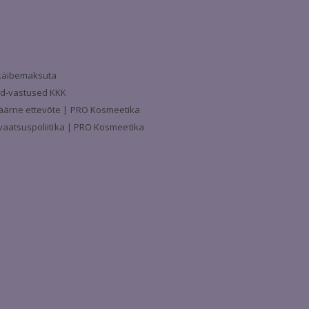
a käibemaksuta
d-vastused KKK
äärne ettevõte | PRO Kosmeetika
ivaatsuspoliitika | PRO Kosmeetika