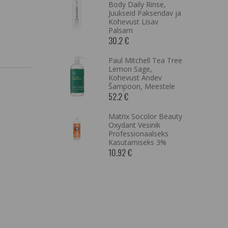
 Off The
Body Daily Rinse,
skus- ja
Juukseid Paksendav ja
tsega
Kohevust Lisav
ei
Palsam
30.2 €
ell Original
Paul Mitchell Tea Tree
Shampoo,
Lemon Sage,
verit
Kohevust Andev
iisutav ja
Šampoon, Meestele
Šampoon
52.2 €
Matrix Socolor Beauty
ell Super-
Oxydant Vesinik
oisturizer,
Professionaalseks
utav
Kasutamiseks 3%
sk
10.92 €