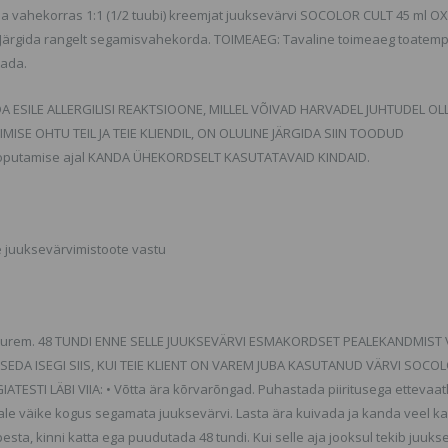
a vahekorras 1:1 (1/2 tuubi) kreemjat juuksevärvi SOCOLOR CULT 45 ml 
Järgida rangelt segamisvahekorda. TOIMEAEG: Tavaline toimeaeg toatemp
tada.
 ESILE ALLERGILISI REAKTSIOONE, MILLEL VÕIVAD HARVADEL JUHTUDEL OL
ISE OHTU TEIL JA TEIE KLIENDIL, ON OLULINE JÄRGIDA SIIN TOODUD
aloputamise ajal KANDA ÜHEKORDSELT KASUTATAVAID KINDAID.
ne juuksevärvimistoote vastu
a suurem. 48 TUNDI ENNE SELLE JUUKSEVÄRVI ESMAKORDSET PEALEKANDMIST V
SEDA ISEGI SIIS, KUI TEIE KLIENT ON VAREM JUBA KASUTANUD VÄRVI SOCO
I LÄBI VIIA: • Võtta ära kõrvarõngad. Puhastada piiritusega ettevaatl
ale väike kogus segamata juuksevärvi. Lasta ära kuivada ja kanda veel ka
pesta, kinni katta ega puudutada 48 tundi. Kui selle aja jooksul tekib juuks