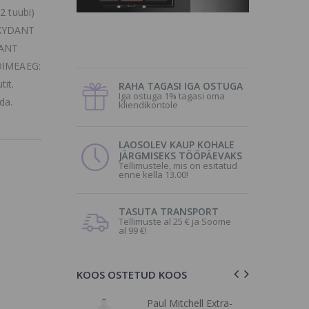
2 tuubi)
OXYDANT
DANT
TOIMEAEG:
tit.
RAHA TAGASI IGA OSTUGA
Iga ostuga 1% tagasi oma
ada.
kliendikontole
LAOSOLEV KAUP KOHALE
JÄRGMISEKS TÖÖPÄEVAKS
Tellimustele, mis on esitatud
enne kella 13.00!
TASUTA TRANSPORT
Tellimuste al 25 € ja Soome
al 99 €!
KOOS OSTETUD KOOS
ell Express
Paul Mitchell Extra-