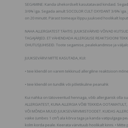
SEGAMINE: Kanda ühekordselt kasutatavaid kindaid. Segad
3/6%´iga. Segada ainult SOCOLOR CULT OXYDANT 3/6%´iga. 
on 20 minutit. Pärast toimeaja lõppu juukseid hoolikalt lopu
NAHA ALLERGIATEST TÄHTIS: JUUKSEVÄRVID VÕIVAD KUTSUDA
TAGAJÄRJED. ET VÄHENDADA ALLERGILISE REAKTSIOONI TEKKIM
OHUTUSJUHISEID. Toote segamise, pealekandmise ja välj
JUUKSEVÄRVI MITTE KASUTADA, KUI:
• teie kliendil on varem tekkinud allergiline reaktsioon mõ
• teie kliendil on tundlik või põletikuline peanahk
Kui nahka on tätoveeritud hennaga, võib allergiarisk oll
ALLERGIATEST, KUNA ALLERGIA VÕIB TEKKIDA OOTAMATULT, 
VÕI MÕNDA MUUD JUUKSEVÄRVIMISTOODET. KUIDAS ALLERGIATEST
väike (umbes 1 cm²) ala kõrva taga ja kanda vatipulgaga pe
kolm korda peale. Keerata värvituub hoolikalt kinni. • Mitte 