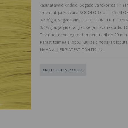
kasutatavaid kindaid. Segada vahekorras 1:1 (1/
kreemjat juuksevärvi SOCOLOR CULT 45 ml 
3/6%´iga. Segada ainult SOCOLOR CULT OXY
3/6%´iga. Järgida rangelt segamisvahekorda. 
Tavaline toimeaeg toatemperatuuril on 20 minu
Pärast toimeaja lõppu juukseid hoolikalt loput
NAHA ALLERGIATEST TÄHTIS: JU...
AINULT PROFESSIONAALIDELE
Matrix Total Results
Paul Mitch