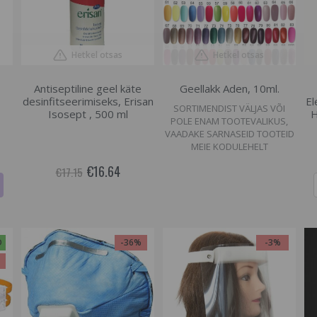
Hetkel otsas
Hetkel otsas
Antiseptiline geel käte
Geellakk Aden, 10ml.
desinfitseerimiseks, Erisan
El
SORTIMENDIST VÄLJAS VÕI
Isosept , 500 ml
H
POLE ENAM TOOTEVALIKUS,
VAADAKE SARNASEID TOOTEID
MEIE KODULEHELT
€16.64
€17.15
D
-36%
-3%
%