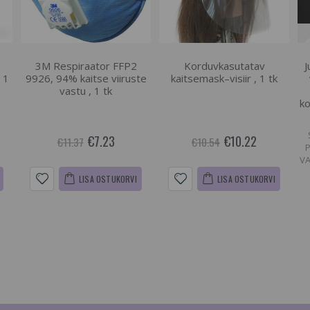
3M Respiraator FFP2
Korduvkasutatav
J
 1
9926, 94% kaitse viiruste
kaitsemask–visiir , 1 tk
vastu , 1 tk
ko
€7.23
€10.22
€11.37
€10.54
VA
LISA OSTUKORVI
LISA OSTUKORVI