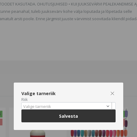
OHI TOODET KASUTADA. OHUTUSJUHISED • KUI JUUKSEVÄRVI PEALEKANDMISE AJ
tunne peanahal, tuleb juuksevärv kohe välja loputada ja lõpetada selle
atult arsti poole. Enne järgmist juuste värvimist soovitada kliendil pida
Valige tarneriik
Riik
Valige tarneriik
K
-3%
HEA PAKKUMINE
Salvesta
%
-26%