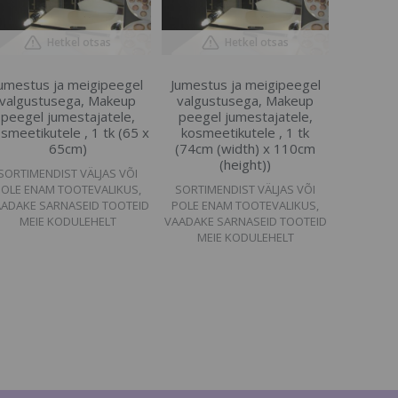
Hetkel otsas
Hetkel otsas
umestus ja meigipeegel
Jumestus ja meigipeegel
valgustusega, Makeup
valgustusega, Makeup
peegel jumestajatele,
peegel jumestajatele,
smeetikutele , 1 tk (65 x
kosmeetikutele , 1 tk
65cm)
(74cm (width) x 110cm
(height))
SORTIMENDIST VÄLJAS VÕI
POLE ENAM TOOTEVALIKUS,
SORTIMENDIST VÄLJAS VÕI
ADAKE SARNASEID TOOTEID
POLE ENAM TOOTEVALIKUS,
MEIE KODULEHELT
VAADAKE SARNASEID TOOTEID
MEIE KODULEHELT