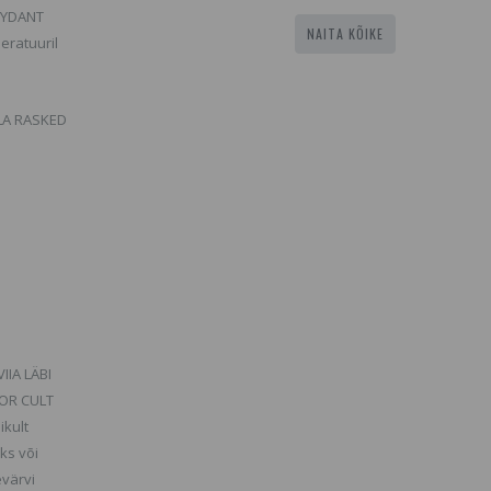
OXYDANT
NAITA KÕIKE
eratuuril
LA RASKED
IIA LÄBI
LOR CULT
ikult
ks või
evärvi