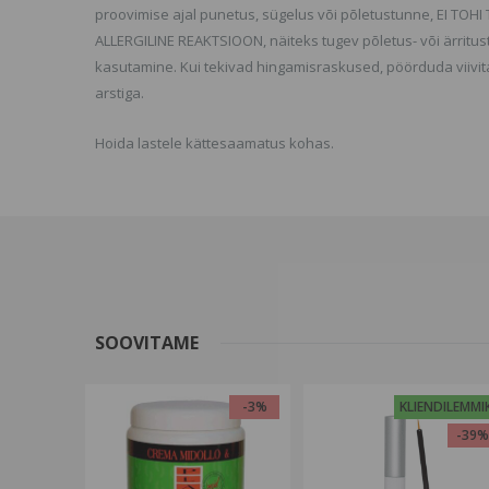
proovimise ajal punetus, sügelus või põletustunne, EI T
ALLERGILINE REAKTSIOON, näiteks tugev põletus- või ärritus
kasutamine. Kui tekivad hingamisraskused, pöörduda viivitam
arstiga.
Hoida lastele kättesaamatus kohas.
SOOVITAME
-3%
KLIENDILEMMI
-39