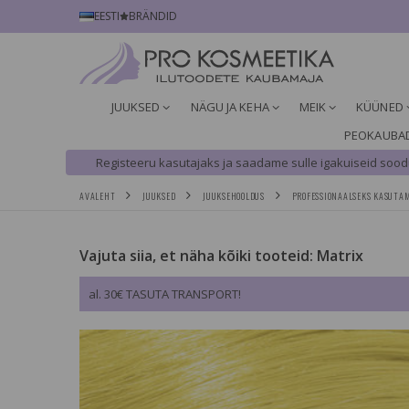
EESTI
BRÄNDID
JUUKSED
NÄGU JA KEHA
MEIK
KÜÜNED
PEOKAUBA
Registeeru kasutajaks ja saadame sulle igakuiseid soodu
AVALEHT
JUUKSED
JUUKSEHOOLDUS
PROFESSIONAALSEKS KASUTA
Vajuta siia, et näha kõiki tooteid: Matrix
al. 30€ TASUTA TRANSPORT!