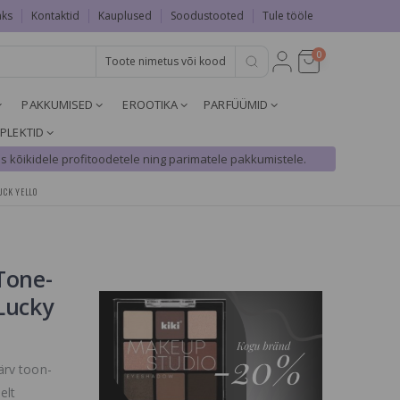
aks
Kontaktid
Kauplused
Soodustooted
Tule tööle
0
PAKKUMISED
EROOTIKA
PARFÜÜMID
PLEKTID
s kõikidele profitoodetele ning parimatele pakkumistele.
UCK YELLO
Tone-
Lucky
ärv toon-
elt