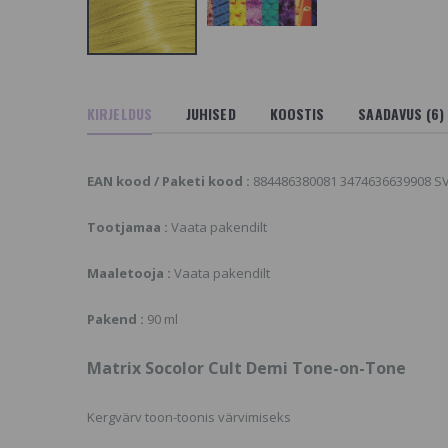
onded Permanent
Pre-Bonded Fast
üsivärv 7G
Toner, Kiirtoonija
ANTI-RED
.3 €
9.92 €
atrix SoColor Pre-
onded Permanent
Matrix SoColor Sync
KIRJELDUS
JUHISED
KOOSTIS
SAADAVUS (6)
üsivärv 7C
Pre-Bonded Acidic
Toner, Läbipaistev
.3 €
Happeline Toonija
OPAL 10PR
atrix SoColor Sync
EAN kood / Paketi kood :
884486380081 3474636639908 S
9.92 €
re-Bonded Alkaline
oner Pre-Blended,
Tootjamaa :
Vaata pakendilt
luseline toonija 8P
Matrix Total Results
Food For Soft
.92 €
Hydrating Shampoo,
Maaletooja :
Vaata pakendilt
Niisutav Šampoon
Kuivadele Juustele
34.25 €
Pakend :
90 ml
Matrix Socolor Cult Demi Tone-on-Tone
Kergvärv toon-toonis värvimiseks