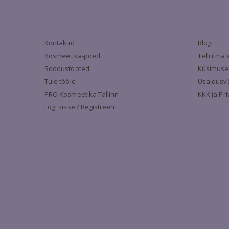
Kontaktid
Blogi
Kosmeetika-poed
Telli ilm
Soodustooted
Küsimuse
Tule tööle
Usaldusv
PRO Kosmeetika Tallinn
KKK ja Pr
Logi sisse / Registreeri