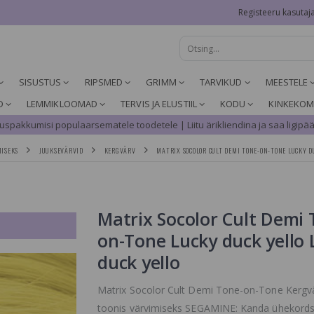
Registeeru kasutaj
SISUSTUS
RIPSMED
GRIMM
TARVIKUD
MEESTELE
D
LEMMIKLOOMAD
TERVIS JA ELUSTIIL
KODU
KINKEKOM
spakkumisi populaarsematele toodetele | Liitu ärikliendina ja saa ligipää
MISEKS
JUUKSEVÄRVID
KERGVÄRV
MATRIX SOCOLOR CULT DEMI TONE-ON-TONE LUCKY D
Matrix Socolor Cult Demi 
on-Tone Lucky duck yello 
duck yello
Matrix Socolor Cult Demi Tone-on-Tone Kergv
toonis värvimiseks SEGAMINE: Kanda ühekords