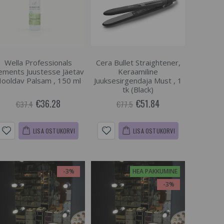
Wella Professionals
Cera Bullet Straightener,
ements Juustesse Jäetav
Keraamiline
ooldav Palsam , 150 ml
Juuksesirgendaja Must , 1
tk (Black)
€36.28
€51.84
€37.4
€77.5
LISA OSTUKORVI
LISA OSTUKORVI
-3%
HEA PAKKUMINE
-3%