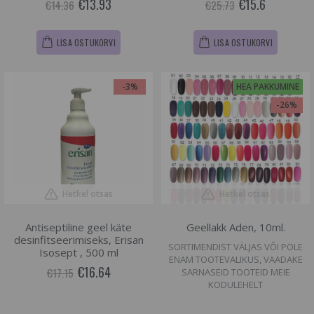
€13.93
€15.6
€14.36
€25.73
LISA OSTUKORVI
LISA OSTUKORVI
-3%
HEA PAKKUMINE
-26%
Hetkel otsas
Hetkel otsas
Antiseptiline geel käte
Geellakk Aden, 10ml.
desinfitseerimiseks, Erisan
SORTIMENDIST VÄLJAS VÕI POLE
Isosept , 500 ml
ENAM TOOTEVALIKUS, VAADAKE
€16.64
€17.15
SARNASEID TOOTEID MEIE
KODULEHELT