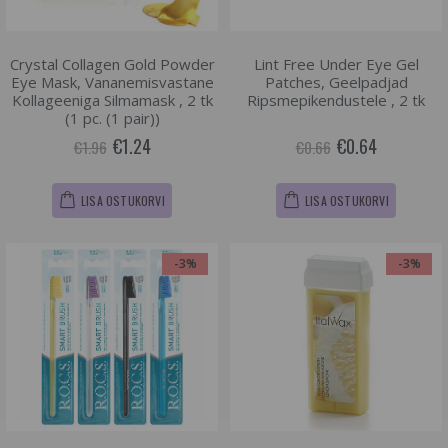
Crystal Collagen Gold Powder
Lint Free Under Eye Gel
Eye Mask, Vananemisvastane
Patches, Geelpadjad
Kollageeniga Silmamask , 2 tk
Ripsmepikendustele , 2 tk
(1 pc. (1 pair))
€1.24
€0.64
€1.96
€0.66
LISA OSTUKORVI
LISA OSTUKORVI
-3%
-3%