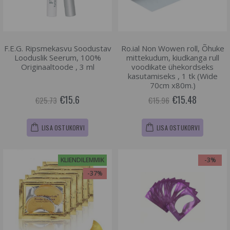
F.E.G. Ripsmekasvu Soodustav
Ro.ial Non Wowen roll, Õhuke
Looduslik Seerum, 100%
mittekudum, kiudkanga rull
Originaaltoode , 3 ml
voodikate ühekordseks
kasutamiseks , 1 tk (Wide
70cm x80m.)
€15.6
€15.48
€25.73
€15.96
LISA OSTUKORVI
LISA OSTUKORVI
KLIENDILEMMIK
-3%
-37%