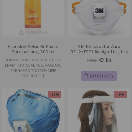
Hetkel otsas
Echosline Seliar Bi-Phase
3M Respiraator Aura
Spreipalsam , 300 ml
9312+FFP1 klapiga 1tk , 1 tk
€3.05
€8.68
SORTIMENDIST VÄLJAS VÕI POLE
ENAM TOOTEVALIKUS, VAADAKE
SARNASEID TOOTEID MEIE
KODULEHELT
LISA OSTUKORVI
-36%
-3%