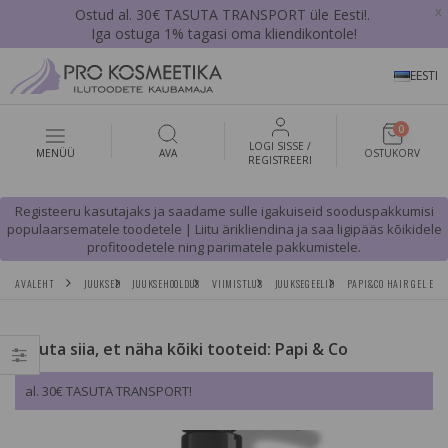
x
Ostud al. 30€ TASUTA TRANSPORT üle Eesti!.
Iga ostuga 1% tagasi oma kliendikontole!
EESTI
0
LOGI SISSE /
MENÜÜ
AVA
OSTUKORV
REGISTREERI
Registeeru kasutajaks ja saadame sulle igakuiseid sooduspakkumisi
populaarsematele toodetele | Liitu ärikliendina ja saa ligipääs kõikidele
profitoodetele ning parimatele pakkumistele.
AVALEHT
JUUKSED
JUUKSEHOOLDUS
VIIMISTLUS
JUUKSEGEELID
PAPI&CO HAIR GEL EXT
Vajuta siia, et näha kõiki tooteid: Papi & Co
al. 30€ TASUTA TRANSPORT!