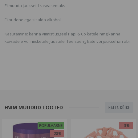
Ei muuda juukseid rasvasemaks
Ei pudene ega sisalda alkoholi.
Kasutamine: kanna viimistlusgeel Papi & Co kätele ning kanna
kuivadele või niisketele juustele. Tee soeng käte või juuksehari abil.
ENIM MÜÜDUD TOOTED
NAITA KÕIKE
POPULAARNE
-3%
-28%