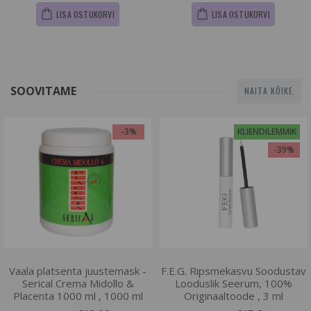
LISA OSTUKORVI
LISA OSTUKORVI
SOOVITAME
NAITA KÕIKE
-3%
KLIENDILEMMIK
-39%
Vaala platsenta juustemask -
F.E.G. Ripsmekasvu Soodustav
Serical Crema Midollo &
Looduslik Seerum, 100%
Placenta 1000 ml , 1000 ml
Originaaltoode , 3 ml