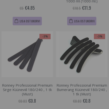
1000 ml (1000 ml.)
€4.85
€11.9
€5
€18.5
LISA OSTUKORVI
LISA OSTUKORVI
-3%
-3%
Ronney Professional Premium
Ronney Professional Premium
Sirge Küüneviil 180/240 , 1 tk
Bumerang Küüneviil 180/240 ,
(Must)
1 tk (Must)
€0.8
€0.8
€0.83
€0.83