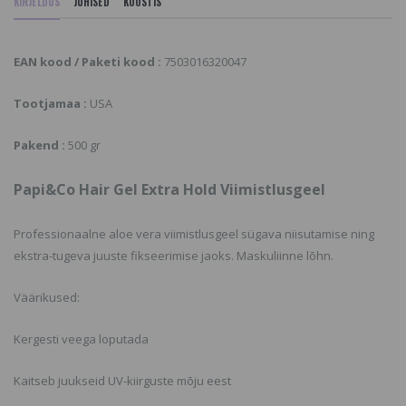
KIRJELDUS
JUHISED
KOOSTIS
EAN kood / Paketi kood :
7503016320047
Tootjamaa :
USA
Pakend :
500 gr
Papi&Co Hair Gel Extra Hold Viimistlusgeel
Professionaalne aloe vera viimistlusgeel sügava niisutamise ning
ekstra-tugeva juuste fikseerimise jaoks. Maskuliinne lõhn.
Väärikused:
Kergesti veega loputada
Kaitseb juukseid UV-kiirguste mõju eest