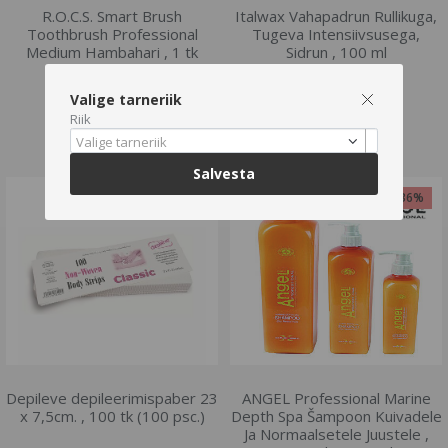
R.O.C.S. Smart Brush
Italwax Vahapadrun Rullikuga,
Toothbrush Professional
Tugeva Intensiivsusega,
Medium Hambahari , 1 tk
Sidrun , 100 ml
€4.42
€2.46
€4.56
€2.54
Valige tarneriik
Riik
LISA OSTUKORVI
LISA OSTUKORVI
Valige tarneriik
Salvesta
-3%
-36%
Depileve depileerimispaber 23
ANGEL Professional Marine
x 7,5cm. , 100 tk (100 psc.)
Depth Spa Šampoon Kuivadele
Ja Normaalsetele Juustele ,