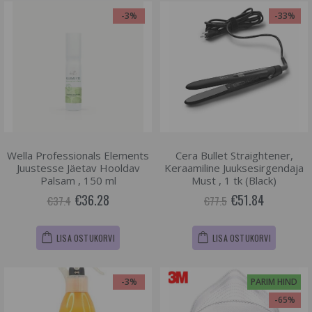
-3%
-33%
Wella Professionals Elements
Cera Bullet Straightener,
Juustesse Jäetav Hooldav
Keraamiline Juuksesirgendaja
Palsam , 150 ml
Must , 1 tk (Black)
€36.28
€51.84
€37.4
€77.5
LISA OSTUKORVI
LISA OSTUKORVI
-3%
PARIM HIND
-65%