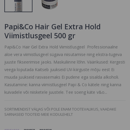
Papi&Co Hair Gel Extra Hold
Viimistlusgeel 500 gr
Papi&Co Hair Gel Extra Hold Viimistlusgeel Professionaalne
aloe vera viimistlusgeel sügava niisutamise ning ekstra-tugeva
juuste fikseerimise jaoks. Maskuliinne lõhn. Väärikused: Kergesti
veega loputada Kaitseb juukseid UV-kiirguste mõju eest Ei
muuda juukseid rasvasemaks Ei pudene ega sisalda alkoholi.
Kasutamine: kanna viimistlusgeel Papi & Co kätele ning kanna
kuivadele või niisketele juustele. Tee soeng käte v&o...
SORTIMENDIST VÄLJAS VÕI POLE ENAM TOOTEVALIKUS, VAADAKE
SARNASEID TOOTEID MEIE KODULEHELT