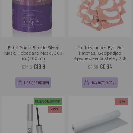
Estel Prima Blonde Silver
Lint free under Eye Gel
Mask, Hõbedane Mask , 300
Patches, Geelpadjad
ml (300 ml)
Ripsmepikendustele , 2 tk
€18.9
€0.64
€26.3
€0.66
LISA OSTUKORVI
LISA OSTUKORVI
KLIENDILEMMIK
-3%
-39%