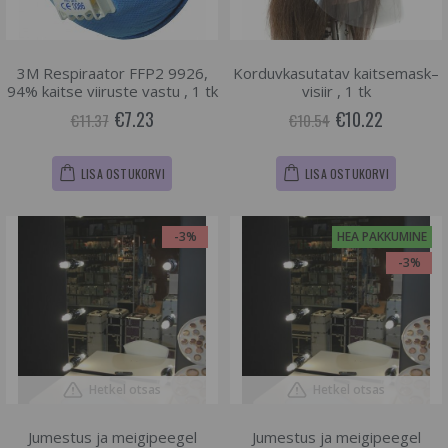
3M Respiraator FFP2 9926,
Korduvkasutatav kaitsemask–
94% kaitse viiruste vastu , 1 tk
visiir , 1 tk
€7.23
€10.22
€11.37
€10.54
LISA OSTUKORVI
LISA OSTUKORVI
-3%
HEA PAKKUMINE
-3%
Hetkel otsas
Hetkel otsas
Jumestus ja meigipeegel
Jumestus ja meigipeegel