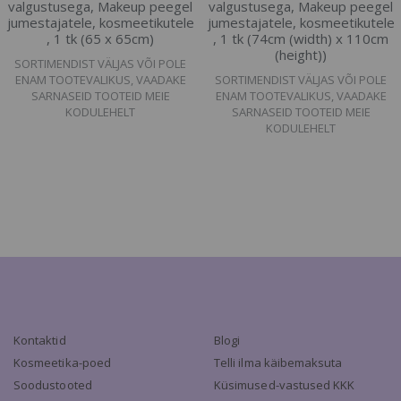
valgustusega, Makeup peegel
valgustusega, Makeup peegel
jumestajatele, kosmeetikutele
jumestajatele, kosmeetikutele
, 1 tk (65 x 65cm)
, 1 tk (74cm (width) x 110cm
(height))
SORTIMENDIST VÄLJAS VÕI POLE
ENAM TOOTEVALIKUS, VAADAKE
SORTIMENDIST VÄLJAS VÕI POLE
SARNASEID TOOTEID MEIE
ENAM TOOTEVALIKUS, VAADAKE
KODULEHELT
SARNASEID TOOTEID MEIE
KODULEHELT
Kontaktid
Blogi
Kosmeetika-poed
Telli ilma käibemaksuta
Soodustooted
Küsimused-vastused KKK