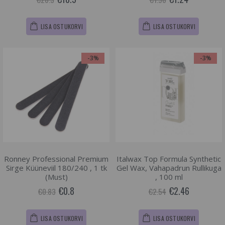
LISA OSTUKORVI
LISA OSTUKORVI
-3%
-3%
Ronney Professional Premium
Italwax Top Formula Synthetic
Sirge Küüneviil 180/240 , 1 tk
Gel Wax, Vahapadrun Rullikuga
(Must)
, 100 ml
€0.8
€2.46
€0.83
€2.54
LISA OSTUKORVI
LISA OSTUKORVI