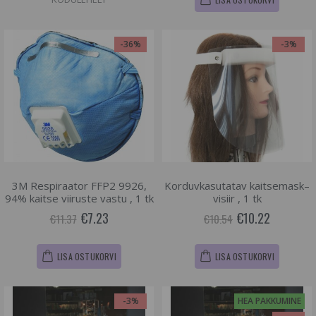
-36%
-3%
3M Respiraator FFP2 9926,
Korduvkasutatav kaitsemask–
94% kaitse viiruste vastu , 1 tk
visiir , 1 tk
€7.23
€10.22
€11.37
€10.54
LISA OSTUKORVI
LISA OSTUKORVI
-3%
HEA PAKKUMINE