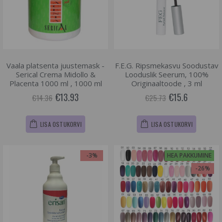
Vaala platsenta juustemask -
F.E.G. Ripsmekasvu Soodustav
Serical Crema Midollo &
Looduslik Seerum, 100%
Placenta 1000 ml , 1000 ml
Originaaltoode , 3 ml
€13.93
€15.6
€14.36
€25.73
LISA OSTUKORVI
LISA OSTUKORVI
-3%
HEA PAKKUMINE
-26%