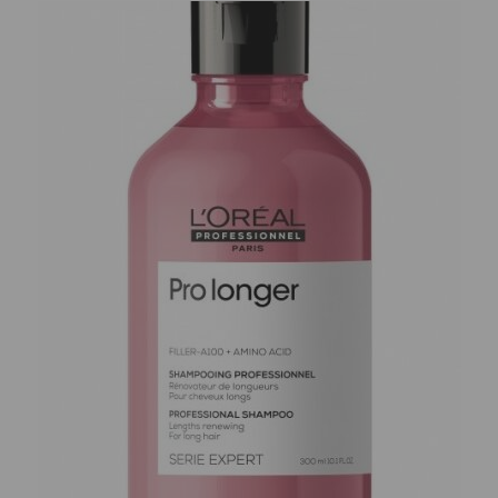
L'oréal
Loreal Paris
Professionnel
Infinium Fort
Pro Longer
Strong, Tugev
Concentrate
Juukselakk
Juukseotsi
SORTIMENDIST
paksendav
VÄLJAS VÕI POLE
kontsentraat
ENAM
SORTIMENDIST
TOOTEVALIKUS,
VÄLJAS VÕI POLE
VAADAKE
ENAM
SARNASEID
TOOTEVALIKUS,
TOOTEID MEIE
VAADAKE
KODULEHELT
SARNASEID
TOOTEID MEIE
Estel Prima
KODULEHELT
Blonde Silver