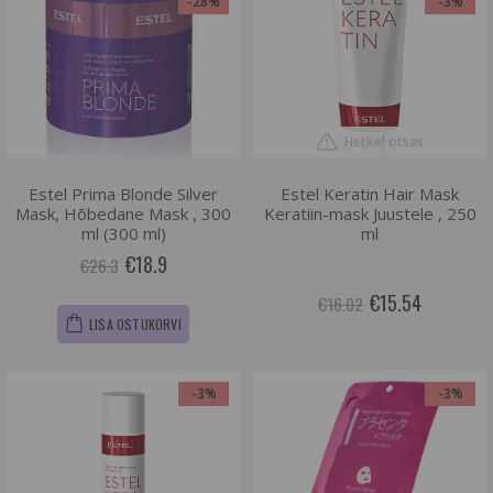
-28%
-3%
Hetkel otsas
Estel Prima Blonde Silver
Estel Keratin Hair Mask
Mask, Hõbedane Mask , 300
Keratiin-mask Juustele , 250
ml (300 ml)
ml
€18.9
€26.3
€15.54
€16.02
LISA OSTUKORVI
-3%
-3%