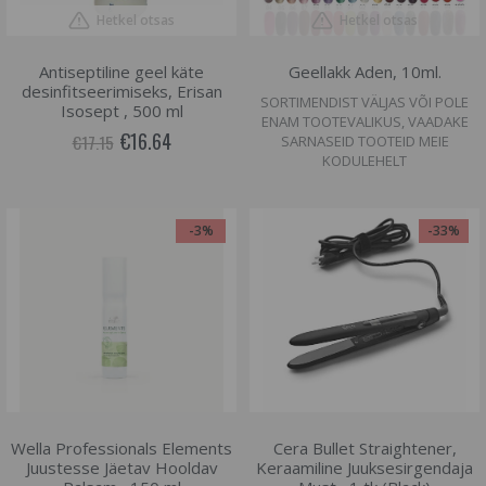
Hetkel otsas
Hetkel otsas
Antiseptiline geel käte
Geellakk Aden, 10ml.
desinfitseerimiseks, Erisan
SORTIMENDIST VÄLJAS VÕI POLE
Isosept , 500 ml
ENAM TOOTEVALIKUS, VAADAKE
€16.64
€17.15
SARNASEID TOOTEID MEIE
KODULEHELT
-3%
-33%
Wella Professionals Elements
Cera Bullet Straightener,
Juustesse Jäetav Hooldav
Keraamiline Juuksesirgendaja