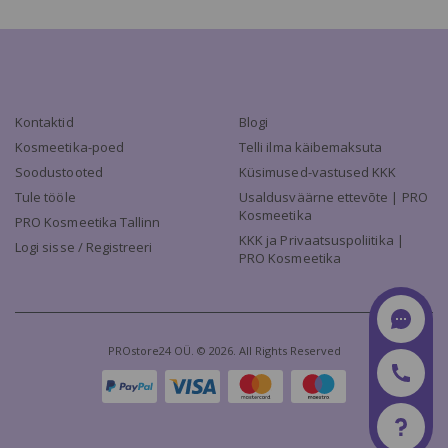
Kontaktid
Blogi
Kosmeetika-poed
Telli ilma käibemaksuta
Soodustooted
Küsimused-vastused KKK
Tule tööle
Usaldusväärne ettevõte | PRO
Kosmeetika
PRO Kosmeetika Tallinn
KKK ja Privaatsuspoliitika |
Logi sisse / Registreeri
PRO Kosmeetika
PROstore24 OÜ. © 2026. All Rights Reserved