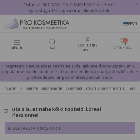
x
Ostud al. 30€ TASUTA TRANSPORT üle Eesti!.
Iga ostuga 1% tagasi oma kliendikontole!
EESTI
0
LOGI SISSE /
MENÜÜ
AVA
OSTUKORV
REGISTREERI
Registeeru kasutajaks ja saadame sulle igakuiseid sooduspakkumisi
populaarsematele toodetele | Liitu ärikliendina ja saa ligipääs kõikidele
profitoodetele ning parimatele pakkumistele.
AVALEHT
JUUKSED
JUUKSEHOOLDUS
ŠAMPOONID
KÕIKIDELE JUUKSETÜÜPIDELE
L'OREAL
Vajuta siia, et näha kõiki tooteid: Loreal
Professionnel
al. 30€ TASUTA TRANSPORT!