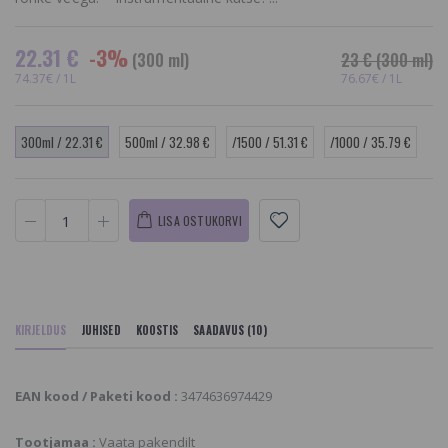
22.31 €
-3%
(300 ml)
23 €
(300 ml)
74.37€ / 1L
76.67€ / 1L
300ml / 22.31 €
500ml / 32.98 €
/1500 / 51.31 €
/1000 / 35.79 €
LISA OSTUKORVI
KIRJELDUS
JUHISED
KOOSTIS
SAADAVUS (10)
EAN kood / Paketi kood :
3474636974429
Tootjamaa :
Vaata pakendilt