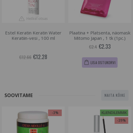
Hetkel otsas
Estel Keratin Keratin Water
Plaatina + Platsenta, näomask
Keratiin-vesi , 100 ml
Mitomo Japan , 1 tk (1pc.)
€2.33
€2.4
€12.28
€12.66
LISA OSTUKORVI
SOOVITAME
NAITA KÕIKE
-3%
KLIENDILEMMIK
-39%