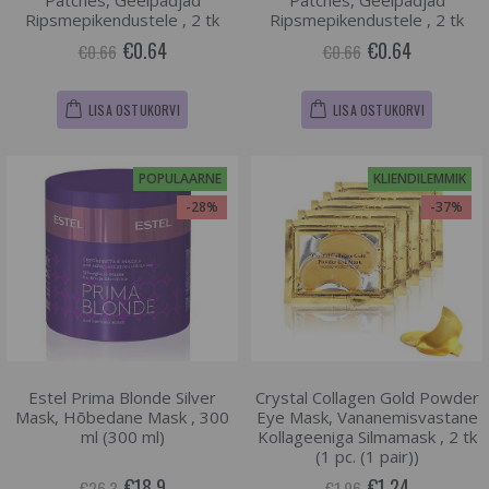
Patches, Geelpadjad
Patches, Geelpadjad
Ripsmepikendustele , 2 tk
Ripsmepikendustele , 2 tk
€0.64
€0.64
€0.66
€0.66
LISA OSTUKORVI
LISA OSTUKORVI
POPULAARNE
KLIENDILEMMIK
-28%
-37%
Estel Prima Blonde Silver
Crystal Collagen Gold Powder
Mask, Hõbedane Mask , 300
Eye Mask, Vananemisvastane
ml (300 ml)
Kollageeniga Silmamask , 2 tk
(1 pc. (1 pair))
€18.9
€1.24
€26.3
€1.96