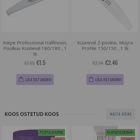
Kiepe Professional Halfmoon,
Küüneviil 2-poolne, Moyra
Poolkuu Küüneviil 180/180 , 1
ProFile 150/150 , 1 tk
tk
€1.5
€2.46
€1.55
€2.54
LISA OSTUKORVI
LISA OSTUKORVI
KOOS OSTETUD KOOS
NAITA KÕIKE
POPULAARNE
KLIENDILEMMIK