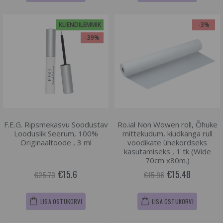
KLIENDILEMMIK
-3%
-39%
F.E.G. Ripsmekasvu Soodustav
Ro.ial Non Wowen roll, Õhuke
Looduslik Seerum, 100%
mittekudum, kiudkanga rull
Originaaltoode , 3 ml
voodikate ühekordseks
kasutamiseks , 1 tk (Wide
70cm x80m.)
€15.6
€15.48
€25.73
€15.96
LISA OSTUKORVI
LISA OSTUKORVI