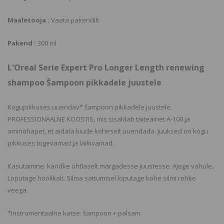
Maaletooja :
Vaata pakendilt
Pakend :
300 ml
L'Oreal Serie Expert Pro Longer Length renewing
shampoo Šampoon pikkadele juustele
Kogupikkuses uuendav* šampoon pikkadele juustele.
PROFESSIONAALNE KOOSTIS, mis sisaldab täiteainet A-100 ja
aminohapet, et aidata kiude koheselt uuendada. Juuksed on kogu
pikkuses tugevamad ja läikivamad.
Kasutamine: kandke ühtlaselt märgadesse juustesse. Ajage vahule.
Loputage hoolikalt. Silma sattumisel loputage kohe silmi rohke
veega.
*Instrumentaalne katse: šampoon + palsam.