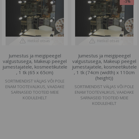
-3%
Hetkel otsas
Hetkel otsas
Jumestus ja meigipeegel
Jumestus ja meigipeegel
valgustusega, Makeup peegel
valgustusega, Makeup peegel
jumestajatele, kosmeetikutele
jumestajatele, kosmeetikutele
, 1 tk (65 x 65cm)
, 1 tk (74cm (width) x 110cm
(height))
SORTIMENDIST VÄLJAS VÕI POLE
ENAM TOOTEVALIKUS, VAADAKE
SORTIMENDIST VÄLJAS VÕI POLE
SARNASEID TOOTEID MEIE
ENAM TOOTEVALIKUS, VAADAKE
KODULEHELT
SARNASEID TOOTEID MEIE
KODULEHELT