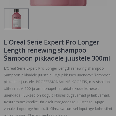
Mask,
Aden Vamp
Hõbedane Mas
Stardust Glitter
18.9 €
26.3 €
4.03 €
Mitomo Green
Tea Essence
Plaatina +
Mask
Platsenta,
2.71 €
näomask
L'Oreal Serie Expert Pro Longer
Mitomo Japan
Length renewing shampoo
2.4 €
Šampoon pikkadele juustele 300ml
L'Oreal Serie Expert Pro Longer Length renewing shampoo
Šampoon pikkadele juustele Kogupikkuses uuendav* šampoon
pikkadele juustele. PROFESSIONAALNE KOOSTIS, mis sisaldab
täiteainet A-100 ja aminohapet, et aidata kiude koheselt
uuendada. Juuksed on kogu pikkuses tugevamad ja läikivamad.
Kasutamine: kandke ühtlaselt märgadesse juustesse. Ajage
vahule. Loputage hoolikalt. Silma sattumisel loputage kohe silmi
rohke veega. *Instrumentaalne katse: ...