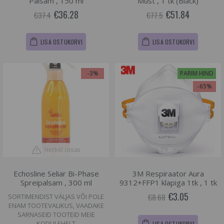
Palsam , 150 ml
Must , 1 tk (Black)
€36.28
€51.84
€37.4
€77.5
LISA OSTUKORVI
LISA OSTUKORVI
-3%
PARIM HIND
-65%
Hetkel otsas
Echosline Seliar Bi-Phase
3M Respiraator Aura
Spreipalsam , 300 ml
9312+FFP1 klapiga 1tk , 1 tk
€3.05
€8.68
SORTIMENDIST VÄLJAS VÕI POLE
ENAM TOOTEVALIKUS, VAADAKE
SARNASEID TOOTEID MEIE
KODULEHELT
LISA OSTUKORVI