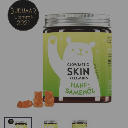
Alya Skin
Alya Skin
Australian Pink
Australian Pink
Clay Mask
Clay Mask
Roosa savimask
Roosa savimas
SORTIMENDIST
SORTIMENDIST
VÄLJAS VÕI POLE
VÄLJAS VÕI POLE
ENAM
ENAM
TOOTEVALIKUS,
TOOTEVALIKUS,
VAADAKE
VAADAKE
SARNASEID
SARNASEID
TOOTEID MEIE
TOOTEID MEIE
KODULEHELT
KODULEHELT
Alya Skin
Alya Skin
Vitamin C
Vitamin C
Supercharged
Supercharged
Serum C-
Serum C-
vitamiiniga
vitamiiniga
seerum
seerum
SORTIMENDIST
SORTIMENDIST
VÄLJAS VÕI POLE
VÄLJAS VÕI POLE