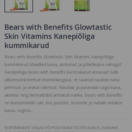
ENAM
ENAM
TOOTEVALIKUS,
TOOTEVALIKUS,
VAADAKE
VAADAKE
SARNASEID
SARNASEID
TOOTEID MEIE
TOOTEID MEIE
Bears with Benefits Glowtastic
KODULEHELT
KODULEHELT
Skin Vitamins Kanepiõliga
kummikarud
Bears with Benefits Glowtastic Skin Vitamins Kanepiõliga
kummikarud Maadled kuiva, ärritunud ja põletikulise nahaga?
Kanepiõliga Bears with Benefits kummikarud annavad Sulle
ülikontsentreeritud vitamiinikoguse, et saaksid nautida naha
pehmust ja veatut välimust. Niisutab ja parandab väga kuiva,
aknelist ning dermatiidist ärritatud nahka. Bears with Benefits
on iluvitamiinide sari, kus juustele, küüntele ja nahale antakse
kasvu, tugevu...
SORTIMENDIST VÄLJAS VÕI POLE ENAM TOOTEVALIKUS, VAADAKE