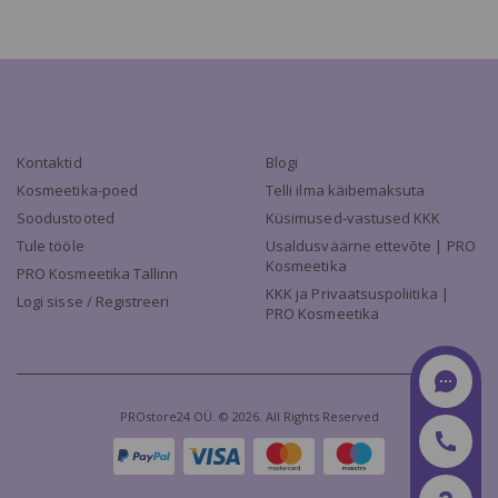
Kontaktid
Blogi
Kosmeetika-poed
Telli ilma käibemaksuta
Soodustooted
Küsimused-vastused KKK
Tule tööle
Usaldusväärne ettevõte | PRO
Kosmeetika
PRO Kosmeetika Tallinn
KKK ja Privaatsuspoliitika |
Logi sisse / Registreeri
PRO Kosmeetika
PROstore24 OÜ. © 2026. All Rights Reserved