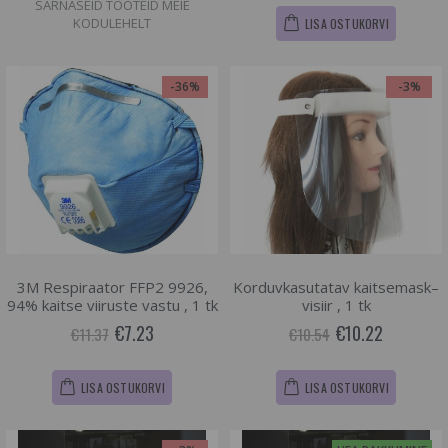
SARNASEID TOOTEID MEIE
KODULEHELT
LISA OSTUKORVI
-36%
-3%
3M Respiraator FFP2 9926,
Korduvkasutatav kaitsemask–
94% kaitse viiruste vastu , 1 tk
visiir , 1 tk
€7.23
€10.22
€11.37
€10.54
LISA OSTUKORVI
LISA OSTUKORVI