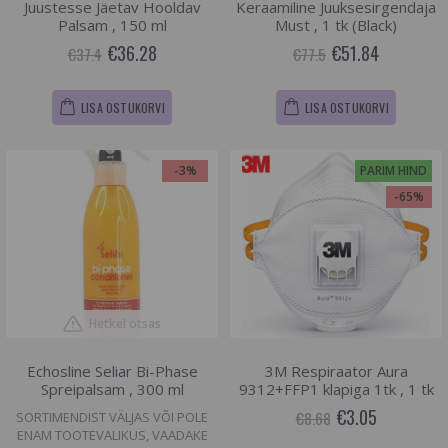
Juustesse Jäetav Hooldav
Keraamiline Juuksesirgendaja
Palsam , 150 ml
Must , 1 tk (Black)
€36.28
€51.84
€37.4
€77.5
LISA OSTUKORVI
LISA OSTUKORVI
-3%
PARIM HIND
-65%
Hetkel otsas
Echosline Seliar Bi-Phase
3M Respiraator Aura
Spreipalsam , 300 ml
9312+FFP1 klapiga 1tk , 1 tk
€3.05
€8.68
SORTIMENDIST VÄLJAS VÕI POLE
ENAM TOOTEVALIKUS, VAADAKE