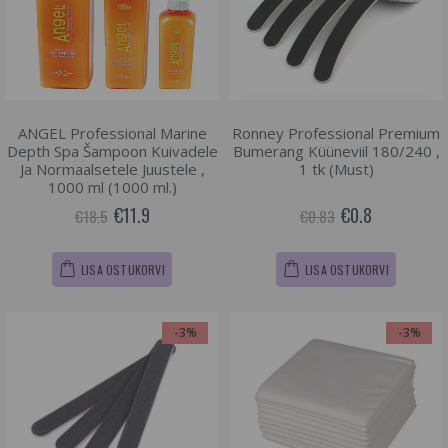
ANGEL Professional Marine
Ronney Professional Premium
Depth Spa Šampoon Kuivadele
Bumerang Küüneviil 180/240 ,
Ja Normaalsetele Juustele ,
1 tk (Must)
1000 ml (1000 ml.)
€11.9
€0.8
€18.5
€0.83
LISA OSTUKORVI
LISA OSTUKORVI
-3%
-3%