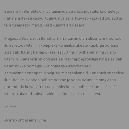
Bears with Benefits on iluvitamiinide sari, kus juustele, küüntele ja
nahale antakse kasvu, tugevust ja sära. Hüvasti – igavad tabletid ja
tere tulemast – mängulised kummikarukesed!
Magusad Bears with Benefits Skin vitamiinid on ülikontsentreeritud
ilu esiletoov vitamiinikompleks kummikarukeste kujul. Iga portsjon
sisaldab 100 mg kanepiõli (sellest 50 mg linoolhapet) ning E- ja C-
vitamiini. Kanepiõli on optimaalse rasvhappeprofiiliga ning sisaldab
väärtuslikke oomega-3- ja oomega-6-rasvhappeid,
gammalinoleenhapet ja paljusid mineraalaineid. Kanepiõli on tõeline
iluallikas, mis annab nahale pehme ja veatu välimuse ning aitab
parandada kuiva, ärritatud ja põletikulise naha seisundit! E- ja C-
vitamiin aitavad kaitsta rakke oksüdatiivse stressi eest.
Toime:
-Annab ühtlasema jume