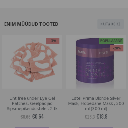
ENIM MÜÜDUD TOOTED
NAITA KÕIKE
-3%
POPULAARNE
-28%
Lint free under Eye Gel
Estel Prima Blonde Silver
Patches, Geelpadjad
Mask, Hõbedane Mask , 300
Ripsmepikendustele , 2 tk
ml (300 ml)
€0.64
€18.9
€0.66
€26.3