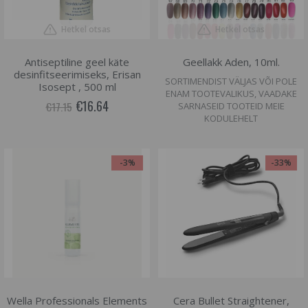
Hetkel otsas
Hetkel otsas
Antiseptiline geel käte
Geellakk Aden, 10ml.
desinfitseerimiseks, Erisan
SORTIMENDIST VÄLJAS VÕI POLE
Isosept , 500 ml
ENAM TOOTEVALIKUS, VAADAKE
€16.64
€17.15
SARNASEID TOOTEID MEIE
KODULEHELT
-3%
-33%
Wella Professionals Elements
Cera Bullet Straightener,