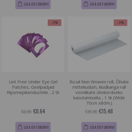
LISA OSTUKORVI
LISA OSTUKORVI
-3%
-3%
Lint Free Under Eye Gel
Ro.ial Non Wowen roll, Õhuke
Patches, Geelpadjad
mittekudum, kiudkanga rull
Ripsmepikendustele , 2 tk
voodikate ühekordseks
kasutamiseks , 1 tk (Wide
70cm x80m.)
€0.64
€15.48
€0.66
€15.96
LISA OSTUKORVI
LISA OSTUKORVI