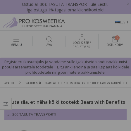
x
Ostud al. 30€ TASUTA TRANSPORT üle Eesti!.
Iga ostuga 1% tagasi oma kliendikontole!
EESTI
0
LOGI SISSE /
MENÜÜ
AVA
OSTUKORV
REGISTREERI
Registeeru kasutajaks ja saadame sulle igakuiseid sooduspakkumisi
populaarsematele toodetele | Liitu ärikliendina ja saa ligipääs kõikidele
profitoodetele ning parimatele pakkumistele.
AVALEHT
PAKKUMISED
BEARS WITH BENEFITS GLOWTASTIC SKIN VITAMINS KANEPIÕLIGA 
Vajuta siia, et näha kõiki tooteid: Bears with Benefits
al. 30€ TASUTA TRANSPORT!