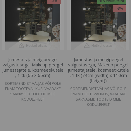
-3%
HEA PAKKUMINE
-3%
Hetkel otsas
Hetkel otsas
Jumestus ja meigipeegel
Jumestus ja meigipeegel
valgustusega, Makeup peegel
valgustusega, Makeup peegel
jumestajatele, kosmeetikutele
jumestajatele, kosmeetikutele
, 1 tk (65 x 65cm)
, 1 tk (74cm (width) x 110cm
(height))
SORTIMENDIST VÄLJAS VÕI POLE
ENAM TOOTEVALIKUS, VAADAKE
SORTIMENDIST VÄLJAS VÕI POLE
SARNASEID TOOTEID MEIE
ENAM TOOTEVALIKUS, VAADAKE
KODULEHELT
SARNASEID TOOTEID MEIE
KODULEHELT