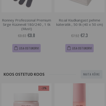
Ronney Professional Premium
Ro.ial Kiudkangast pehme
Sirge Küüneviil 180/240 , 1 tk
käterätik , 50 tk (40 x 50 cm)
(Must)
€0.8
€7.3
€0.83
€7.52
LISA OSTUKORVI
LISA OSTUKORVI
KOOS OSTETUD KOOS
NAITA KÕIKE
-3%