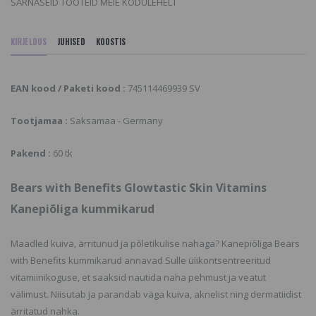
SARNASEID TOOTEID MEIE KODULEHELT
KIRJELDUS
JUHISED
KOOSTIS
EAN kood / Paketi kood :
745114469939 SV
Tootjamaa :
Saksamaa - Germany
Pakend :
60 tk
Bears with Benefits Glowtastic Skin Vitamins
Kanepiõliga kummikarud
Maadled kuiva, ärritunud ja põletikulise nahaga? Kanepiõliga Bears
with Benefits kummikarud annavad Sulle ülikontsentreeritud
vitamiinikoguse, et saaksid nautida naha pehmust ja veatut
välimust. Niisutab ja parandab väga kuiva, aknelist ning dermatiidist
ärritatud nahka.