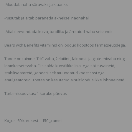
-Muudab naha säravaks ja klaariks
-Niisutab ja aitab paraneda aknelisel näonahal
-Aitab leevendada kuiva, tundliku ja ärritatud naha seisundit
Bears with Benefits vitamiinid on loodud koostöös farmatseutidega.
Toode on taimne, THC-vaba, želatiini-, laktoosi- ja gluteenivaba ning
loomkatsetevaba. Ei sisalda kunstlikke lisa- ega säilitusaineid,
stabilisaatoreid, geneetiliselt muundatud koostisosi ega
emulgaatoreid. Tootes on kasutatud ainult looduslikke lõhnaaineid.
Tarbimissoovitus: 1 karuke päevas
Kogus: 60 karukest = 150 grammi