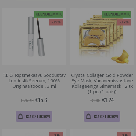
KLIENDILEMMIK
KLIENDILEMMIK
-39%
-37%
F.E.G. Ripsmekasvu Soodustav
Crystal Collagen Gold Powder
Looduslik Seerum, 100%
Eye Mask, Vananemisvastane
Originaaltoode , 3 ml
Kollageeniga Silmamask , 2 tk
(1 pc. (1 pair))
€15.6
€1.24
€25.73
€1.96
LISA OSTUKORVI
LISA OSTUKORVI
-3%
-3%