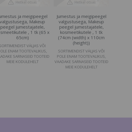
Hetkel otsas
Hetkel otsas
umestus ja meigipeegel
Jumestus ja meigipeegel
valgustusega, Makeup
valgustusega, Makeup
peegel jumestajatele,
peegel jumestajatele,
smeetikutele , 1 tk (65 x
kosmeetikutele , 1 tk
65cm)
(74cm (width) x 110cm
(height))
SORTIMENDIST VÄLJAS VÕI
POLE ENAM TOOTEVALIKUS,
SORTIMENDIST VÄLJAS VÕI
ADAKE SARNASEID TOOTEID
POLE ENAM TOOTEVALIKUS,
MEIE KODULEHELT
VAADAKE SARNASEID TOOTEID
MEIE KODULEHELT