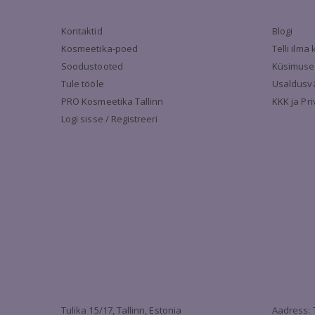
Kontaktid
Blogi
Kosmeetika-poed
Telli ilm
Soodustooted
Küsimuse
Tule tööle
Usaldusv
PRO Kosmeetika Tallinn
KKK ja Pr
Logi sisse / Registreeri
Tulika 15/17, Tallinn, Estonia
Aadress: 