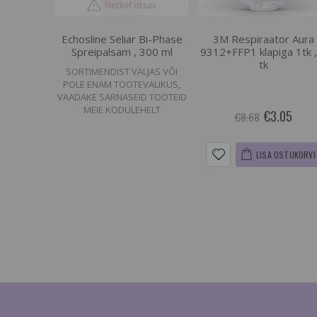
Hetkel otsas
Echosline Seliar Bi-Phase
3M Respiraator Aura
Spreipalsam , 300 ml
9312+FFP1 klapiga 1tk ,
tk
SORTIMENDIST VÄLJAS VÕI
POLE ENAM TOOTEVALIKUS,
VAADAKE SARNASEID TOOTEID
MEIE KODULEHELT
€3.05
€8.68
LISA OSTUKORVI