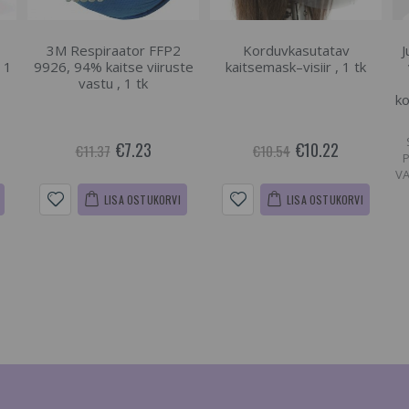
3M Respiraator FFP2
Korduvkasutatav
J
 1
9926, 94% kaitse viiruste
kaitsemask–visiir , 1 tk
vastu , 1 tk
ko
€7.23
€10.22
€11.37
€10.54
VA
LISA OSTUKORVI
LISA OSTUKORVI