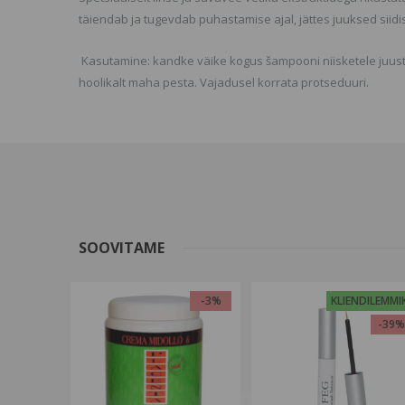
täiendab ja tugevdab puhastamise ajal, jättes juuksed siidis
Kasutamine: kandke väike kogus šampooni niisketele juustel
hoolikalt maha pesta. Vajadusel korrata protseduuri.
SOOVITAME
-3%
KLIENDILEMMI
-39