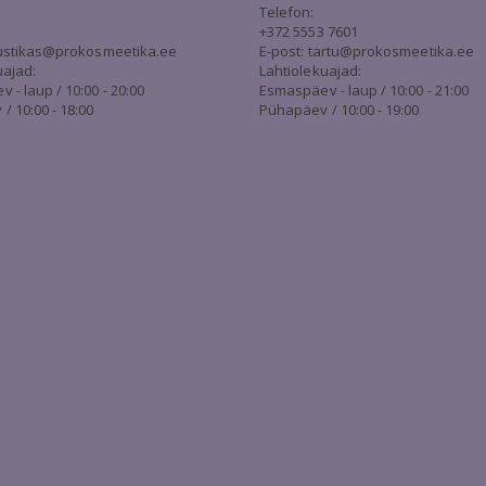
Telefon:
+372 5553 7601
stikas@prokosmeetika.ee
E-post:
tartu@prokosmeetika.ee
uajad:
Lahtiolekuajad:
- laup / 10:00 - 20:00
Esmaspäev - laup / 10:00 - 21:00
/ 10:00 - 18:00
Pühapäev / 10:00 - 19:00