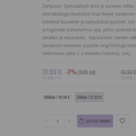
Šampoon Spetsiaalselt iirise ja süvavee vetika
ekstraktidega rikastatud Dual Repair šampoon
mõeldud kuivadele ja kahjustatud juustele. See
ja tugevdab puhastamise ajal, jättes juuksed sii
siledaks ja niisutatuks. Kasutamine: kandke vä
šampooni niisketele juustele ning hõõruge tih
tekkimiseni. Jätta 2-3 minutiks toimima, seej...
12.93 €
-3%
(500 ml)
13.33 €
25.86€ / 1L
26.66€ / 
1000ml / 18.94 €
500ml / 12.93 €
LISA OSTUKORVI