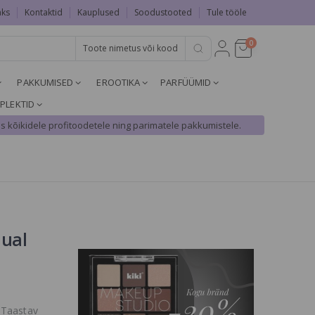
aks
Kontaktid
Kauplused
Soodustooted
Tule tööle
0
PAKKUMISED
EROOTIKA
PARFÜÜMID
PLEKTID
s kõikidele profitoodetele ning parimatele pakkumistele.
Dual
 Taastav