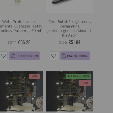
Wella Professionals
Cera Bullet Straightener,
ements Juustesse Jäetav
Keraamiline
ooldav Palsam , 150 ml
Juuksesirgendaja Must , 1
tk (Black)
€36.28
€51.84
€37.4
€77.5
LISA OSTUKORVI
LISA OSTUKORVI
-3%
HEA PAKKUMINE
-3%