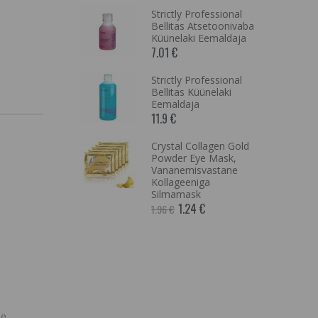
ugevalt
Strictly Professional
eeldiva ja
Bellitas Atsetoonivaba
e aroomiga
Küünelaki Eemaldaja
v sprei
7.01 €
 nisuidu ja
kstraktidega -
Strictly Professional
aitse
Bellitas Küünelaki
Eemaldaja
11.9 €
s
nal Dual
Crystal Collagen Gold
ir Mask
Powder Eye Mask,
uuksemask
Vananemisvastane
Kollageeniga
Silmamask
äike/suur
1.24 €
1.96 €
e nimi
ee