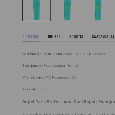
NGEL Professional
Angel Setting
arine Depth Spa
Hairspray, Keskmise
alsam Igat Tüüpi
Tugevusega
uustele
Juukselakk
.16 €
10.23 €
NGEL Professional
Angel Refining Oil,
KIRJELDUS
JUHISED
KOOSTIS
SAADAVUS (8)
arine Depth Spa
Taastava Toimega Õli
alsam Igat Tüüpi
14.36 €
uustele
3.33 €
EAN kood / Paketi kood :
AMB-101-2 3700814125025
Angel en Provence
Helichrysum
ngel Deep Cleansing
Revitalizing
Tootjamaa :
Prantsusmaa - France
hampoo,
Conditioner
ügavpuhastav
15.4 €
ampoon
Maaletooja :
PRO Kosmeetika OÜ
3.33 €
Pakend :
500 ml
Angel Paris Professional Dual Repair Sham
Spetsiaalselt iirise ja süvavee vetika ekstraktidega rikas