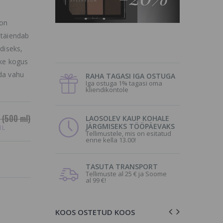
 on
 täiendab
diseks,
ike kogus
eda vahu
RAHA TAGASI IGA OSTUGA
Iga ostuga 1% tagasi oma
kliendikontole
(500 ml)
LAOSOLEV KAUP KOHALE
JÄRGMISEKS TÖÖPÄEVAKS
1L
Tellimustele, mis on esitatud
enne kella 13.00!
TASUTA TRANSPORT
Tellimuste al 25 € ja Soome
al 99 €!
KOOS OSTETUD KOOS