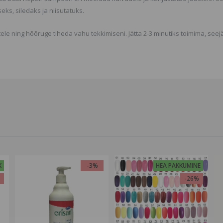
eks, siledaks ja niisutatuks.
e ning hõõruge tiheda vahu tekkimiseni. Jätta 2-3 minutiks toimima, seej
K
-3%
HEA PAKKUMINE
%
-26%