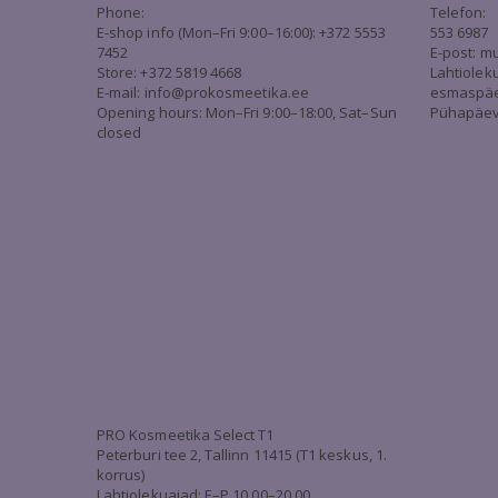
Phone:
Telefon:
E-shop info (Mon–Fri 9:00–16:00): +372 5553
553 6987
7452
E-post:
mu
Store: +372 5819 4668
Lahtiolek
E-mail:
info@prokosmeetika.ee
esmaspäev 
Opening hours: Mon–Fri 9:00–18:00, Sat–Sun
Pühapäev 
closed
PRO Kosmeetika Select T1
Peterburi tee 2, Tallinn 11415 (T1 keskus, 1.
korrus)
Lahtiolekuajad: E–P 10.00–20.00