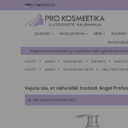
EESTI
BRÄNDID
JUUKSED
NÄGU JA KEHA
MEIK
KÜÜNED
PEOKAUBA
Registeeru kasutajaks ja saadame sulle igakuiseid soodu
AVALEHT
JUUKSED
JUUKSEHOOLDUS
ŠAMPOONID
KAHJUSTAT
AVALEHT
JUUKSED
SULFAADIVABAD TOOTED
ANGEL PARIS PROFE
Vajuta siia, et näha kõiki tooteid: Angel Profe
al. 30€ TASUTA TRANSPORT!