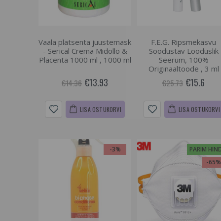
Vaala platsenta juustemask
F.E.G. Ripsmekasvu
- Serical Crema Midollo &
Soodustav Looduslik
Placenta 1000 ml , 1000 ml
Seerum, 100%
Originaaltoode , 3 ml
€13.93
€15.6
€14.36
€25.73
LISA OSTUKORVI
LISA OSTUKORVI
-3%
PARIM HIN
-65