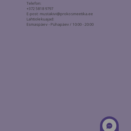
Telefon:
+372 5818 9797
E-post:
mustakivi@prokosmeetika.ee
Lahtiolekuajad:
Esmaspäev - Pühapäev / 10:00 - 20:00