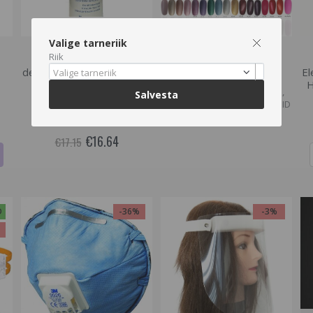
Hetkel otsas
Hetkel otsas
Valige tarneriik
Riik
Antiseptiline geel käte
Geellakk Aden, 10ml.
desinfitseerimiseks, Erisan
El
Valige tarneriik
SORTIMENDIST VÄLJAS VÕI
Isosept , 500 ml
H
POLE ENAM TOOTEVALIKUS,
Salvesta
VAADAKE SARNASEID TOOTEID
MEIE KODULEHELT
€16.64
€17.15
D
-36%
-3%
%