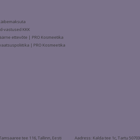
a käibemaksuta
d-vastused KKK
äärne ettevõte | PRO Kosmeetika
ivaatsuspoliitika | PRO Kosmeetika
Tamsaaree tee 116, Tallinn, Eesti
Aadress: Kalda tee 1c, Tartu 5070