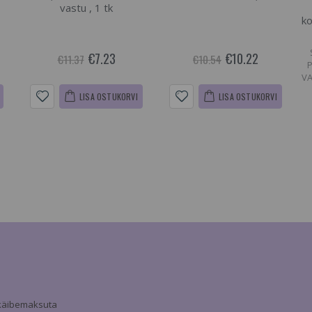
vastu , 1 tk
ko
€7.23
€10.22
€11.37
€10.54
VA
LISA OSTUKORVI
LISA OSTUKORVI
a käibemaksuta