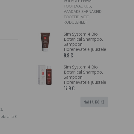
VÕI POLE ENAM
Therapy
TOOTEVALIKUS,
 Teeth
mbaid
VAADAKE SARNASEID
ad ja
TOOTEID MEIE
d maskid
KODULEHELT
Sim System 4 Bio
Botanical Shampoo,
llagen Gold
Šampoon
ye Mask,
Hõrenevatele Juustele
svastane
iga
9.9 €
k
 €
Sim System 4 Bio
Botanical Shampoo,
Šampoon
Hõrenevatele Juustele
17.9 €
NAITA KÕIKE
t.
obi alla 3