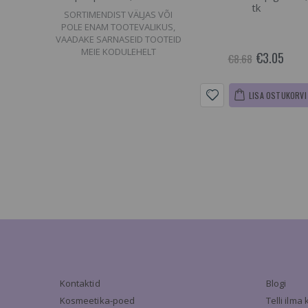
tk
SORTIMENDIST VÄLJAS VÕI
POLE ENAM TOOTEVALIKUS,
VAADAKE SARNASEID TOOTEID
MEIE KODULEHELT
€3.05
€8.68
LISA OSTUKORVI
Kontaktid
Blogi
Kosmeetika-poed
Telli ilm