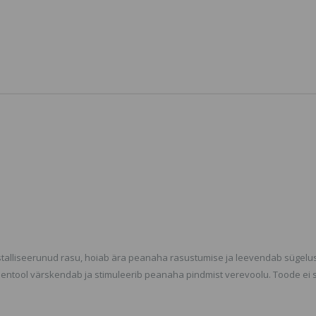
SmileLab 
Silicone Scalp
Whitening
Massager, Silikoonist
Masks Ha
Peanaha Masseerija
valgendav
tugevdava
4.98 €
60.93 €
Crystal Co
Powder E
Vananemi
Kollageen
Silmamas
1.24
1.96 €
stalliseerunud rasu, hoiab ära peanaha rasustumise ja leevendab sügelus
Mentool värskendab ja stimuleerib peanaha pindmist verevoolu. Toode ei s