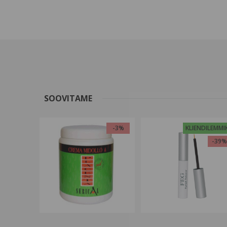
SOOVITAME
-3%
KLIENDILEMMI
-39