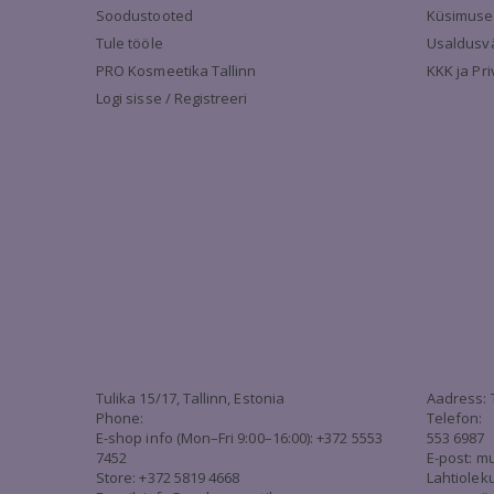
Soodustooted
Küsimuse
Tule tööle
Usaldusv
PRO Kosmeetika Tallinn
KKK ja Pr
Logi sisse / Registreeri
Tulika 15/17, Tallinn, Estonia
Aadress: 
Phone:
Telefon:
E-shop info (Mon–Fri 9:00–16:00): +372 5553
553 6987
7452
E-post:
mu
Store: +372 5819 4668
Lahtiolek