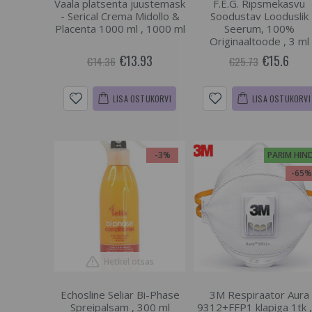
Vaala platsenta juustemask
F.E.G. Ripsmekasvu
- Serical Crema Midollo &
Soodustav Looduslik
Placenta 1000 ml , 1000 ml
Seerum, 100%
Originaaltoode , 3 ml
€13.93
€15.6
€14.36
€25.73
LISA OSTUKORVI
LISA OSTUKORVI
-3%
PARIM HIN
-65
Hetkel otsas
Echosline Seliar Bi-Phase
3M Respiraator Aura
Spreipalsam , 300 ml
9312+FFP1 klapiga 1tk ,