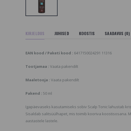
21.9 €
im System 4 Oil Cure
calp Treatment O,
erapeutiline, kooriv ja
Sim System 4 Mild
ooldav peanaha
Shampoo 3, Šampoon
ask
igapäevaseks
4.9 €
14.9 €
KIRJELDUS
JUHISED
KOOSTIS
SAADAVUS (0)
im System 4
Sim System 4 Shale Oil
hitosan Hair Repair
Shampoo 4, Šampoon
, Hooldussprei
Rasustele Juustele
EAN kood / Paketi kood :
6417150024291 11316
uivadele ja
14.9 €
ahjustatud juustele
4.9 €
Tootjamaa :
Vaata pakendilt
Maaletooja :
Vaata pakendilt
Pakend :
50 ml
Igapäevaseks kasutamiseks sobiv Scalp Tonic lahustab kri
Sisaldab salitsüülhapet, mis toimib kooriva koostisosana. 
aastastele lastele.