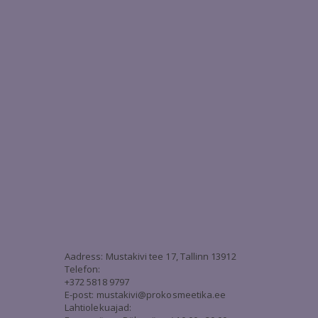
3
Aadress: Mustakivi tee 17, Tallinn 13912
Telefon:
+372 5818 9797
E-post:
mustakivi@prokosmeetika.ee
Lahtiolekuajad: