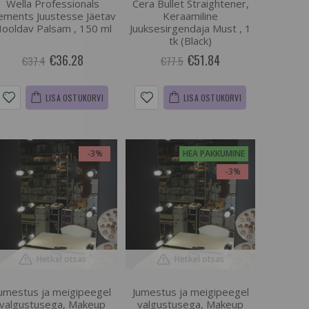
Wella Professionals
Cera Bullet Straightener,
ements Juustesse Jäetav
Keraamiline
ooldav Palsam , 150 ml
Juuksesirgendaja Must , 1
tk (Black)
€36.28
€51.84
€37.4
€77.5
LISA OSTUKORVI
LISA OSTUKORVI
-3%
HEA PAKKUMINE
-3%
Hetkel otsas
Hetkel otsas
umestus ja meigipeegel
Jumestus ja meigipeegel
valgustusega, Makeup
valgustusega, Makeup