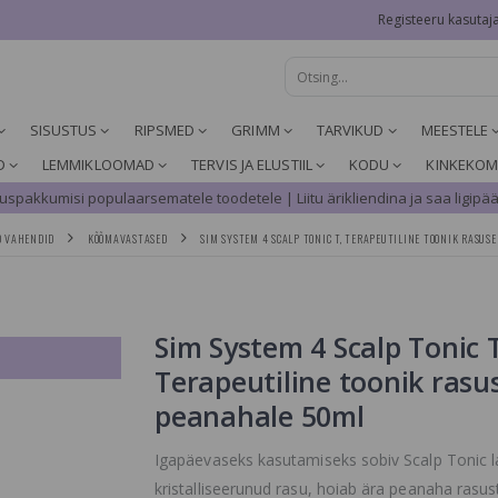
Registeeru kasutaj
SISUSTUS
RIPSMED
GRIMM
TARVIKUD
MEESTELE
D
LEMMIKLOOMAD
TERVIS JA ELUSTIIL
KODU
KINKEKOM
spakkumisi populaarsematele toodetele | Liitu ärikliendina ja saa ligipää
D VAHENDID
KÕÕMAVASTASED
SIM SYSTEM 4 SCALP TONIC T, TERAPEUTILINE TOONIK RASUS
Sim System 4 Scalp Tonic T
Terapeutiline toonik rasu
peanahale 50ml
Igapäevaseks kasutamiseks sobiv Scalp Tonic 
kristalliseerunud rasu, hoiab ära peanaha rasus