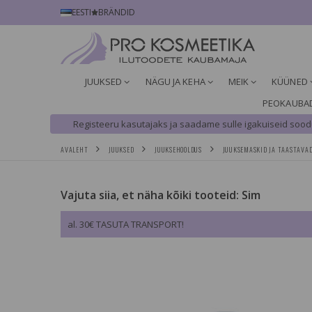
EESTI
BRÄNDID
JUUKSED
NÄGU JA KEHA
MEIK
KÜÜNED
PEOKAUBA
Registeeru kasutajaks ja saadame sulle igakuiseid soodu
AVALEHT
JUUKSED
JUUKSEHOOLDUS
JUUKSEMASKID JA TAASTAVA
Vajuta siia, et näha kõiki tooteid: Sim
al. 30€ TASUTA TRANSPORT!