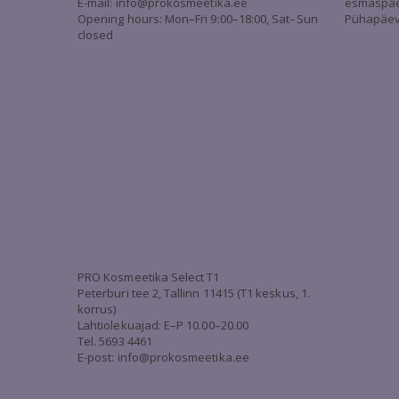
E-mail:
info@prokosmeetika.ee
esmaspäev 
Opening hours: Mon–Fri 9:00–18:00, Sat–Sun
Pühapäev 
closed
PRO Kosmeetika Select T1
Peterburi tee 2, Tallinn 11415 (T1 keskus, 1.
korrus)
Lahtiolekuajad: E–P 10.00–20.00
Tel. 5693 4461
E-post: info@prokosmeetika.ee