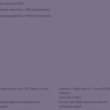
d-vastused KKK
äärne ettevõte | PRO Kosmeetika
ivaatsuspoliitika | PRO Kosmeetika
Tamsaaree tee 116, Tallinn, Eesti
Aadress: Kalda tee 1c, Tartu 5070
Telefon:
+372 5553 7601
stikas@prokosmeetika.ee
E-post:
tartu@prokosmeetika.ee
uajad:
Lahtiolekuajad: