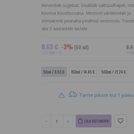
leevendab sügelust. Sisaldab salitsüülhapet, mi
kooriva koostisosana. Mentool värskendab ja
stimuleerib peanaha pindmist verevoolu. Toode
alla 3 aastastele lastele.
8.63 €
-3%
(50 ml)
8.9
172.66€ / 1L
178€
50ml / 8.63 €
150ml / 14.45 €
500ml / 21.24 €
Tarne pikem kui 1 päev
Sim System 4
SmileLab 
Moisture Scalp Lotion
Whitening
M, Pähejäetav
Valgendav
Niisutav
hambapas
LISA OSTUKORVI
Intensiivhooldus
13.16 €
17.9 €