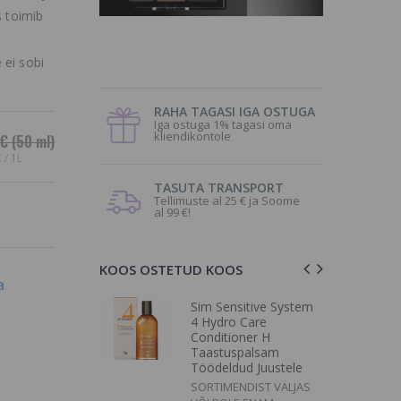
s toimib
 ei sobi
RAHA TAGASI IGA OSTUGA
Iga ostuga 1% tagasi oma
kliendikontole
 €
(50 ml)
 / 1L
TASUTA TRANSPORT
Tellimuste al 25 € ja Soome
al 99 €!
KOOS OSTETUD KOOS
a
Flash Speed
Sim Sensitive System
 Toothpaste
4 Hydro Care
Conditioner H
ta
Taastuspalsam
Töödeldud Juustele
SORTIMENDIST VÄLJAS