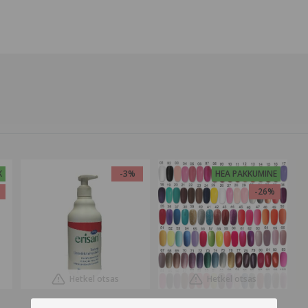
K
-3%
HEA PAKKUMINE
%
-26%
Hetkel otsas
Hetkel otsas