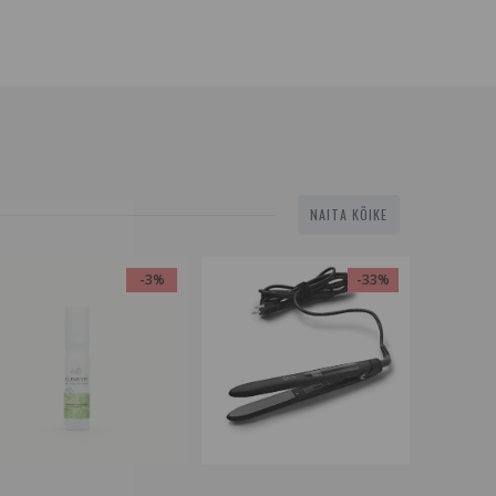
NAITA KÕIKE
-3%
-33%