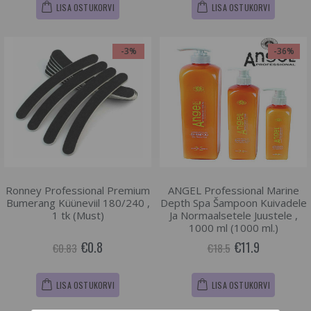
LISA OSTUKORVI
LISA OSTUKORVI
-3%
-36%
Ronney Professional Premium
ANGEL Professional Marine
Bumerang Küüneviil 180/240 ,
Depth Spa Šampoon Kuivadele
1 tk (Must)
Ja Normaalsetele Juustele ,
1000 ml (1000 ml.)
€0.8
€11.9
€0.83
€18.5
LISA OSTUKORVI
LISA OSTUKORVI