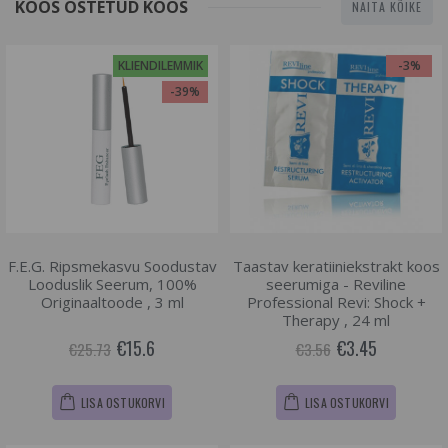
KOOS OSTETUD KOOS
NAITA KÕIKE
KLIENDILEMMIK
-3%
-39%
F.E.G. Ripsmekasvu Soodustav
Taastav keratiiniekstrakt koos
Looduslik Seerum, 100%
seerumiga - Reviline
Originaaltoode , 3 ml
Professional Revi: Shock +
Therapy , 24 ml
€15.6
€3.45
€25.73
€3.56
LISA OSTUKORVI
LISA OSTUKORVI