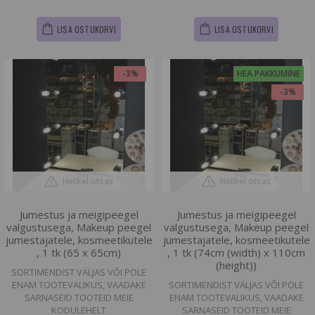
LISA OSTUKORVI
LISA OSTUKORVI
-3%
HEA PAKKUMINE
-3%
Hetkel otsas
Hetkel otsas
Jumestus ja meigipeegel
Jumestus ja meigipeegel
valgustusega, Makeup peegel
valgustusega, Makeup peegel
jumestajatele, kosmeetikutele
jumestajatele, kosmeetikutele
, 1 tk (65 x 65cm)
, 1 tk (74cm (width) x 110cm
(height))
SORTIMENDIST VÄLJAS VÕI POLE
ENAM TOOTEVALIKUS, VAADAKE
SORTIMENDIST VÄLJAS VÕI POLE
SARNASEID TOOTEID MEIE
ENAM TOOTEVALIKUS, VAADAKE
KODULEHELT
SARNASEID TOOTEID MEIE