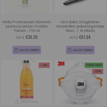
Wella Professionals Elements
Cera Bullet Straightener,
Juustesse Jäetav Hooldav
Keraamiline Juuksesirgendaja
Palsam , 150 ml
Must , 1 tk (Black)
€36.28
€51.84
€37.4
€77.5
LISA OSTUKORVI
LISA OSTUKORVI
-3%
PARIM HIND
-65%
Hetkel otsas