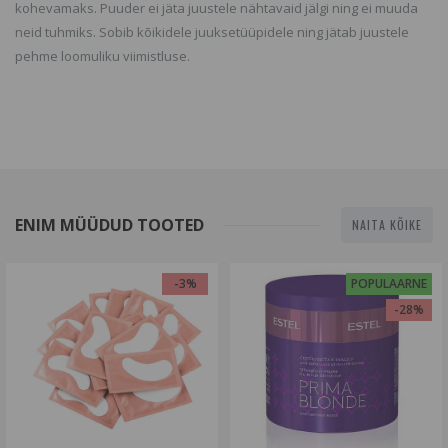
kohevamaks. Puuder ei jäta juustele nähtavaid jälgi ning ei muuda
neid tuhmiks. Sobib kõikidele juuksetüüpidele ning jätab juustele
pehme loomuliku viimistluse.
ENIM MÜÜDUD TOOTED
NAITA KÕIKE
-3%
POPULAARNE
-28%