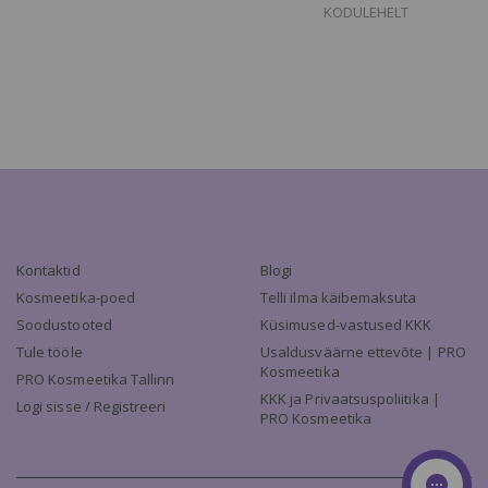
KODULEHELT
Kontaktid
Blogi
Kosmeetika-poed
Telli ilma käibemaksuta
Soodustooted
Küsimused-vastused KKK
Tule tööle
Usaldusväärne ettevõte | PRO
Kosmeetika
PRO Kosmeetika Tallinn
KKK ja Privaatsuspoliitika |
Logi sisse / Registreeri
PRO Kosmeetika