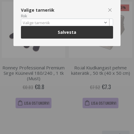
-3%
-3%
Valige tarneriik
Riik
Valige tarneriik
Salvesta
Ronney Professional Premium
Ro.ial Kiudkangast pehme
Sirge Küüneviil 180/240 , 1 tk
käterätik , 50 tk (40 x 50 cm)
(Must)
€0.8
€7.3
€0.83
€7.52
LISA OSTUKORVI
LISA OSTUKORVI