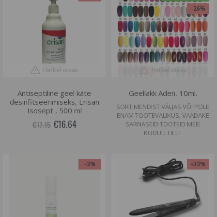
-26%
Hetkel otsas
Hetkel otsas
Antiseptiline geel käte
Geellakk Aden, 10ml.
desinfitseerimiseks, Erisan
SORTIMENDIST VÄLJAS VÕI POLE
Isosept , 500 ml
ENAM TOOTEVALIKUS, VAADAKE
€16.64
€17.15
SARNASEID TOOTEID MEIE
KODULEHELT
-3%
-33%