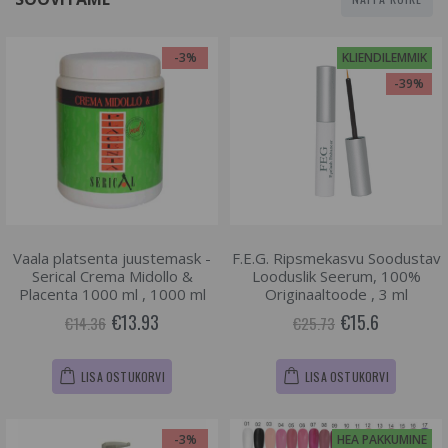
-3%
KLIENDILEMMIK
-39%
Vaala platsenta juustemask -
F.E.G. Ripsmekasvu Soodustav
Serical Crema Midollo &
Looduslik Seerum, 100%
Placenta 1000 ml , 1000 ml
Originaaltoode , 3 ml
€13.93
€15.6
€14.36
€25.73
LISA OSTUKORVI
LISA OSTUKORVI
-3%
HEA PAKKUMINE