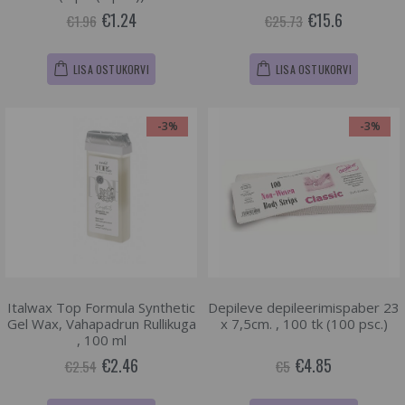
€1.24
€15.6
€1.96
€25.73
LISA OSTUKORVI
LISA OSTUKORVI
-3%
-3%
Italwax Top Formula Synthetic
Depileve depileerimispaber 23
Gel Wax, Vahapadrun Rullikuga
x 7,5cm. , 100 tk (100 psc.)
, 100 ml
€2.46
€4.85
€2.54
€5