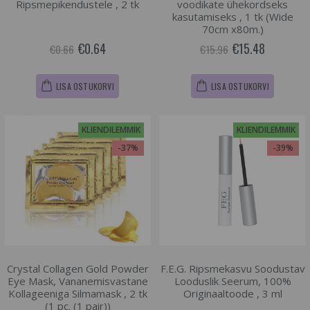
Ripsmepikendustele , 2 tk
voodikate ühekordseks
kasutamiseks , 1 tk (Wide
70cm x80m.)
€0.64
€15.48
€0.66
€15.96
LISA OSTUKORVI
LISA OSTUKORVI
KLIENDILEMMIK
KLIENDILEMMIK
-37%
-39%
Crystal Collagen Gold Powder
F.E.G. Ripsmekasvu Soodustav
Eye Mask, Vananemisvastane
Looduslik Seerum, 100%
Kollageeniga Silmamask , 2 tk
Originaaltoode , 3 ml
(1 pc. (1 pair))