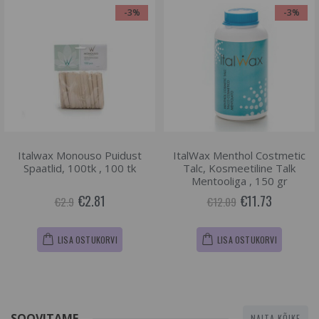
-3%
-3%
Italwax Monouso Puidust
ItalWax Menthol Costmetic
Spaatlid, 100tk , 100 tk
Talc, Kosmeetiline Talk
Mentooliga , 150 gr
€2.81
€11.73
€2.9
€12.09
LISA OSTUKORVI
LISA OSTUKORVI
SOOVITAME
NAITA KÕIKE