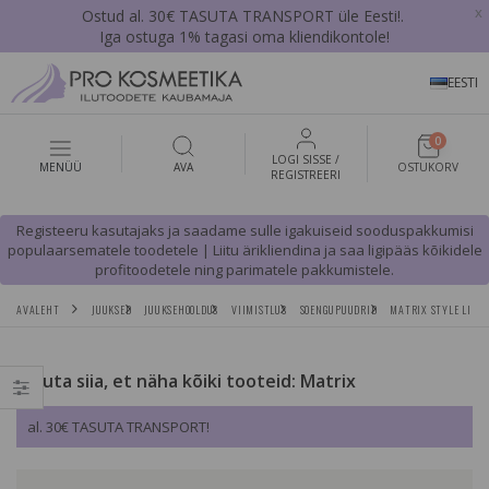
x
Ostud al. 30€ TASUTA TRANSPORT üle Eesti!.
Iga ostuga 1% tagasi oma kliendikontole!
EESTI
0
LOGI SISSE /
MENÜÜ
AVA
OSTUKORV
REGISTREERI
Registeeru kasutajaks ja saadame sulle igakuiseid sooduspakkumisi
populaarsematele toodetele | Liitu ärikliendina ja saa ligipääs kõikidele
profitoodetele ning parimatele pakkumistele.
AVALEHT
JUUKSED
JUUKSEHOOLDUS
VIIMISTLUS
SOENGUPUUDRID
MATRIX STYLE LINK 
Vajuta siia, et näha kõiki tooteid: Matrix
al. 30€ TASUTA TRANSPORT!