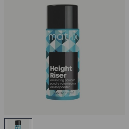
Kilekott
Kollageen +
väike/suur testi
Lithospermum,
toote nimi
näomask
Mitomo Japan
0.21 €
Collagen,
Lithospermum
Schwarzkopf
2.4 €
Silhouette
Flexible Hold
Matrix Total
Styling &amp;
Results High
Care Lotion
Amplify
Föönisoenguvedelik
Shampoo
14.9 €
Šampoon
Õhukestele
BraveHead
Juustele
Soft/Hard Mixed