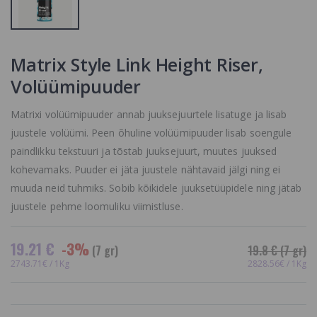
14 €
bristles dye
brush with comb
Mitomo
Värvipintsel
Collagen + Q10
kammiga
Essence Mask
Matrix Style Link Height Riser,
1.76 €
Näomask
Kollageeni ja
Volüümipuuder
Q10-ga
2.4 €
Matrixi volüümipuuder annab juuksejuurtele lisatuge ja lisab
juustele volüümi. Peen õhuline volüümipuuder lisab soengule
paindlikku tekstuuri ja tõstab juuksejuurt, muutes juuksed
kohevamaks. Puuder ei jäta juustele nähtavaid jälgi ning ei
muuda neid tuhmiks. Sobib kõikidele juuksetüüpidele ning jätab
juustele pehme loomuliku viimistluse.
19.21 €
-3%
(7 gr)
19.8 €
(7 gr)
2743.71€ / 1Kg
2828.56€ / 1Kg