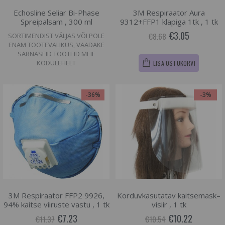
Echosline Seliar Bi-Phase
3M Respiraator Aura
Spreipalsam , 300 ml
9312+FFP1 klapiga 1tk , 1 tk
€3.05
€8.68
SORTIMENDIST VÄLJAS VÕI POLE
ENAM TOOTEVALIKUS, VAADAKE
SARNASEID TOOTEID MEIE
KODULEHELT
LISA OSTUKORVI
-36%
-3%
3M Respiraator FFP2 9926,
Korduvkasutatav kaitsemask–
94% kaitse viiruste vastu , 1 tk
visiir , 1 tk
€7.23
€10.22
€11.37
€10.54