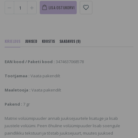
LISA OSTUKORVI
KIRJELDUS
JUHISED
KOOSTIS
SAADAVUS (9)
EAN kood / Paketi kood :
3474637068578
Tootjamaa :
Vaata pakendilt
Maaletooja :
Vaata pakendilt
Pakend :
7 gr
Matrixi volüümipuuder annab juuksejuurtele lisatuge ja lisab
juustele volüümi. Peen õhuline volüümipuuder lisab soengule
paindlikku tekstuuri ja tõstab juuksejuurt, muutes juuksed