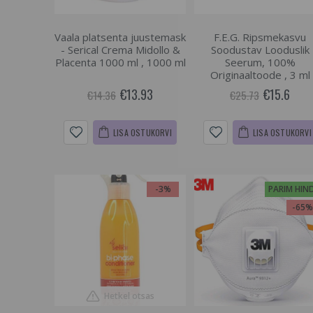
Vaala platsenta juustemask
F.E.G. Ripsmekasvu
- Serical Crema Midollo &
Soodustav Looduslik
Placenta 1000 ml , 1000 ml
Seerum, 100%
Originaaltoode , 3 ml
€13.93
€15.6
€14.36
€25.73
LISA OSTUKORVI
LISA OSTUKORVI
-3%
PARIM HIN
-65
Hetkel otsas