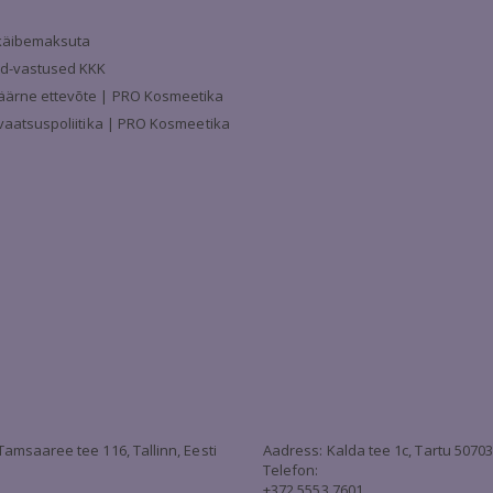
a käibemaksuta
d-vastused KKK
äärne ettevõte | PRO Kosmeetika
ivaatsuspoliitika | PRO Kosmeetika
Tamsaaree tee 116, Tallinn, Eesti
Aadress: Kalda tee 1c, Tartu 5070
Telefon:
+372 5553 7601