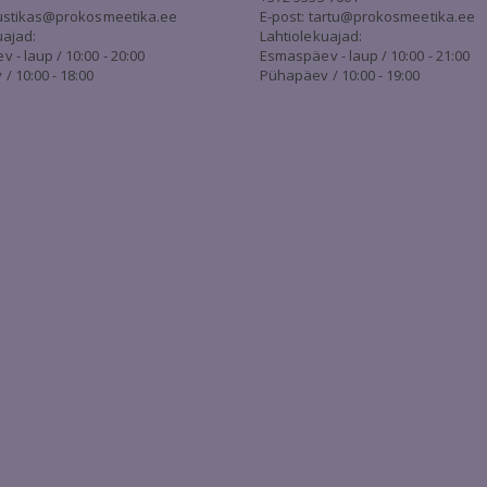
stikas@prokosmeetika.ee
E-post:
tartu@prokosmeetika.ee
uajad:
Lahtiolekuajad:
- laup / 10:00 - 20:00
Esmaspäev - laup / 10:00 - 21:00
/ 10:00 - 18:00
Pühapäev / 10:00 - 19:00