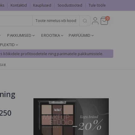
aks
Kontaktid
Kauplused
Soodustooted
Tule tööle
0
PAKKUMISED
EROOTIKA
PARFÜÜMID
PLEKTID
s kõikidele profitoodetele ning parimatele pakkumistele.
LSAM
oning
250