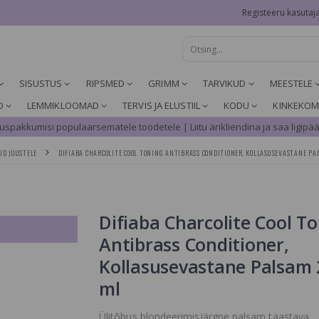
Registeeru kasutaj
SISUSTUS
RIPSMED
GRIMM
TARVIKUD
MEESTELE
D
LEMMIKLOOMAD
TERVIS JA ELUSTIIL
KODU
KINKEKOM
spakkumisi populaarsematele toodetele | Liitu ärikliendina ja saa ligipää
UD JUUSTELE
DIFIABA CHARCOLITE COOL TONING ANTIBRASS CONDITIONER, KOLLASUSEVASTANE PA
Difiaba Charcolite Cool T
Antibrass Conditioner,
Kollasusevastane Palsam 
ml
Ülitõhus blondeerimisjärgne palsam taastava