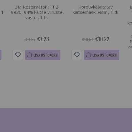
3M Respiraator FFP2
Korduvkasutatav
J
 1
9926, 94% kaitse viiruste
kaitsemask–visiir , 1 tk
vastu , 1 tk
ko
€7.23
€10.22
€11.37
€10.54
VA
LISA OSTUKORVI
LISA OSTUKORVI