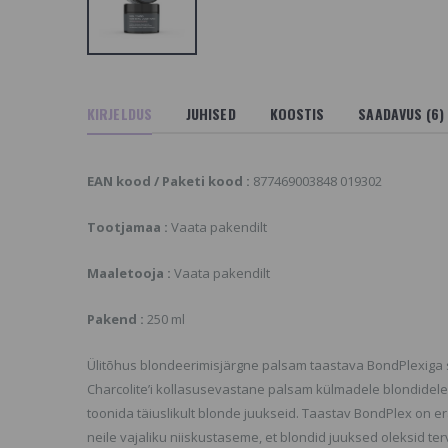
uustele ja peanahale -
näomask Mitomo
chosline S4plus
Japan
ebum Control
2.4 €
ORTIMENDIST VÄLJAS
ÕI POLE ENAM
Tigu ekstrakt + EGF,
OOTEVALIKUS,
näomask Mitomo
KIRJELDUS
JUHISED
KOOSTIS
SAADAVUS (6)
AADAKE SARNASEID
Japan
OOTEID MEIE
2.4 €
ODULEHELT
Mini Flat Iron, Mini
EAN kood / Paketi kood :
877469003848 019302
rystal Collagen Gold
Juuksesirgendaja
owder Eye Mask,
19.21 €
21.85 €
ananemisvastane
Tootjamaa :
Vaata pakendilt
ollageeniga
ilmamask
Maaletooja :
Vaata pakendilt
1.24 €
96 €
Pakend :
250 ml
ICH Pure Luxury
rgan Oil Elixir,
aastava Toimega
Ülitõhus blondeerimisjärgne palsam taastava BondPlexiga s
uukseõli
0.23 €
Charcolite’i kollasusevastane palsam külmadele blondidele to
toonida täiuslikult blonde juukseid. Taastav BondPlex on e
neile vajaliku niiskustaseme, et blondid juuksed oleksid t