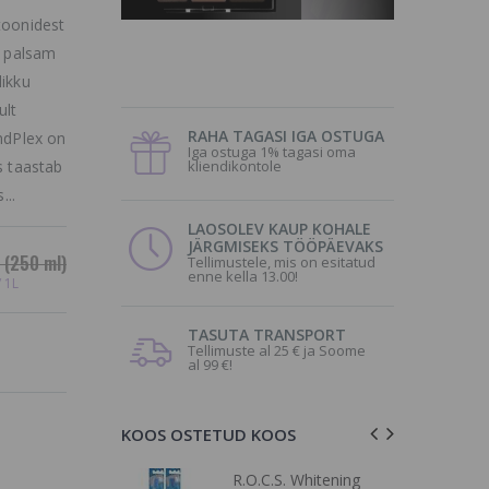
toonidest
e palsam
likku
ult
RAHA TAGASI IGA OSTUGA
ondPlex on
Iga ostuga 1% tagasi oma
s taastab
kliendikontole
...
LAOSOLEV KAUP KOHALE
JÄRGMISEKS TÖÖPÄEVAKS
(250 ml)
Tellimustele, mis on esitatud
enne kella 13.00!
/ 1L
TASUTA TRANSPORT
Tellimuste al 25 € ja Soome
al 99 €!
KOOS OSTETUD KOOS
s juustele,
R.O.C.S. Whitening