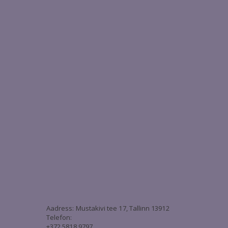
3
Aadress: Mustakivi tee 17, Tallinn 13912
Telefon:
+372 5818 9797