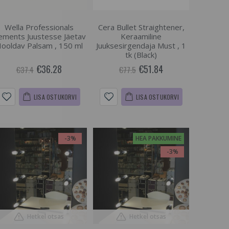
Wella Professionals
Cera Bullet Straightener,
ements Juustesse Jäetav
Keraamiline
ooldav Palsam , 150 ml
Juuksesirgendaja Must , 1
tk (Black)
€36.28
€51.84
€37.4
€77.5
LISA OSTUKORVI
LISA OSTUKORVI
-3%
HEA PAKKUMINE
-3%
Hetkel otsas
Hetkel otsas