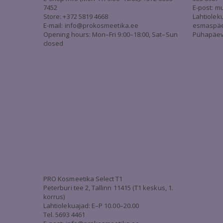
7452
E-post:
mu
Store: +372 5819 4668
Lahtiolek
E-mail:
info@prokosmeetika.ee
esmaspäev 
Opening hours: Mon–Fri 9:00–18:00, Sat–Sun
Pühapäev 
closed
PRO Kosmeetika Select T1
Peterburi tee 2, Tallinn 11415 (T1 keskus, 1.
korrus)
Lahtiolekuajad: E–P 10.00–20.00
Tel. 5693 4461