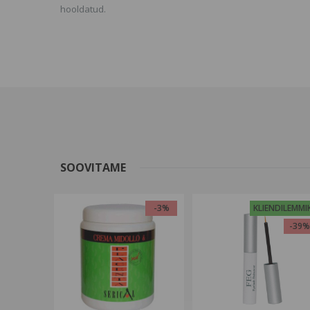
hooldatud.
SOOVITAME
-3%
KLIENDILEMMI
-39