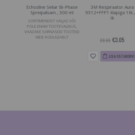
Echosline Seliar Bi-Phase
3M Respiraator Aura
Spreipalsam , 300 ml
9312+FFP1 klapiga 1tk ,
tk
SORTIMENDIST VÄLJAS VÕI
POLE ENAM TOOTEVALIKUS,
VAADAKE SARNASEID TOOTEID
MEIE KODULEHELT
€3.05
€8.68
LISA OSTUKORVI