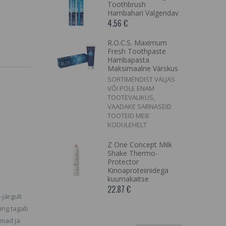
 M2
Toothbrush
Hambahari Valgendav
IST VÄLJAS
4.56 €
ENAM
KUS,
SARNASEID
R.O.C.S. Maximum
Fresh Toothpaste
EIE
Hambapasta
LT
Maksimaalne Värskus
SORTIMENDIST VÄLJAS
mispaberid
VÕI POLE ENAM
ndard 50
 Premium
TOOTEVALIKUS,
VAADAKE SARNASEID
TOOTEID MEIE
KODULEHELT
 Vintage
aalne
Z One Concept Milk
Shake Thermo-
Protector
IST VÄLJAS
Kinoaproteiinidega
ENAM
kuumakaitse
KUS,
22.87 €
SARNASEID
-järgult
EIE
ning tagab
LT
amad ja