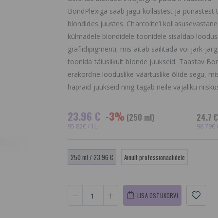
BondPlexiga saab jagu kollastest ja punastest 
blondides juustes. Charcolite’i kollasusevastan
külmadele blondidele toonidele sisaldab loodus
grafiidipigmenti, mis aitab säilitada või järk-järg
toonida täiuslikult blonde juukseid. Taastav B
erakordne looduslike väärtuslike õlide segu, mi
hapraid juukseid ning tagab neile vajaliku niiskus
23.96 €
-3%
(250 ml)
24.7 €
95.82€ / 1L
98.79€ 
250 ml / 23.96 €
Ainult professionaalidele
LISA OSTUKORVI
Mitomo Näomask,
Mask lokki