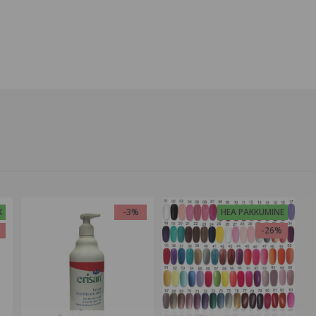
K
-3%
HEA PAKKUMINE
%
-26%