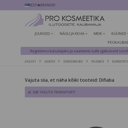
EESTI
BRÄNDID
JUUKSED
NÄGU JA KEHA
MEIK
KÜÜNED
PEOKAUBA
Registeeru kasutajaks ja saadame sulle igakuiseid soodu
AVALEHT
JUUKSED
JUUKSEHOOLDUS
PALSAMID
BLONDEERIT
Vajuta siia, et näha kõiki tooteid: Difiaba
al. 30€ TASUTA TRANSPORT!