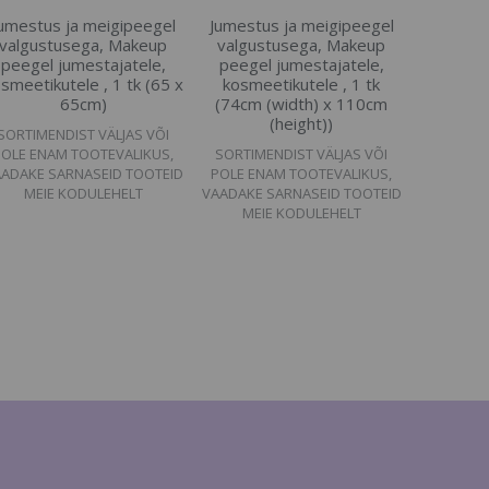
umestus ja meigipeegel
Jumestus ja meigipeegel
valgustusega, Makeup
valgustusega, Makeup
peegel jumestajatele,
peegel jumestajatele,
smeetikutele , 1 tk (65 x
kosmeetikutele , 1 tk
65cm)
(74cm (width) x 110cm
(height))
SORTIMENDIST VÄLJAS VÕI
POLE ENAM TOOTEVALIKUS,
SORTIMENDIST VÄLJAS VÕI
ADAKE SARNASEID TOOTEID
POLE ENAM TOOTEVALIKUS,
MEIE KODULEHELT
VAADAKE SARNASEID TOOTEID
MEIE KODULEHELT