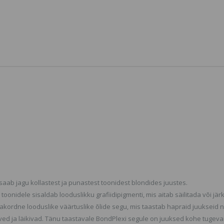
Syn-Ake + EGF
Echosline
2.4 €
SORTIMEND
VÕI POLE 
TOOTEVALI
Treaclemoon Creamy
VAADAKE 
Shea Butterfly, Vanni-
TOOTEID M
ja dušigeel
KODULEHE
6.2 €
Depileeri
Difiaba Charcolite
Roial Sta
Cool Toning Antibrass
Oeko-Tex
Shampoo,
50tk
Kollasusevastane
2.53 €
Šampoon
24.7 €
BraveHead
Maple Ov
Juuksehari
SORTIMEND
VÕI POLE 
TOOTEVALI
aab jagu kollastest ja punastest toonidest blondides juustes.
VAADAKE 
onidele sisaldab looduslikku grafiidipigmenti, mis aitab säilitada või järk
TOOTEID M
rakordne looduslike väärtuslike õlide segu, mis taastab hapraid juukseid 
KODULEHE
erved ja läikivad. Tänu taastavale BondPlexi segule on juuksed kohe tugev