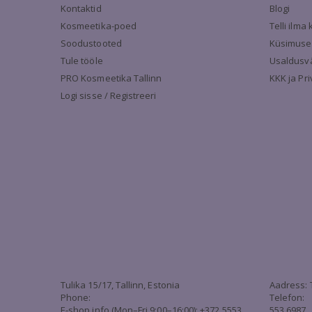
Kontaktid
Blogi
Kosmeetika-poed
Telli ilm
Soodustooted
Küsimuse
Tule tööle
Usaldusv
PRO Kosmeetika Tallinn
KKK ja Pr
Logi sisse / Registreeri
Tulika 15/17, Tallinn, Estonia
Aadress: 
Phone:
Telefon:
E-shop info (Mon–Fri 9:00–16:00): +372 5553
553 6987